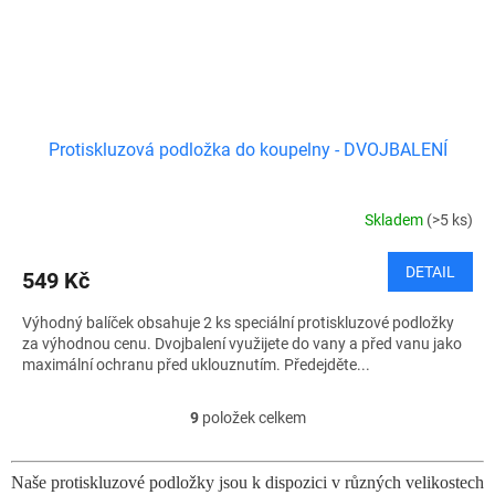
Protiskluzová podložka do koupelny - DVOJBALENÍ
Skladem
(>5 ks)
DETAIL
549 Kč
Výhodný balíček obsahuje 2 ks speciální protiskluzové podložky
za výhodnou cenu. Dvojbalení využijete do vany a před vanu jako
maximální ochranu před uklouznutím. Předejděte...
9
položek celkem
O
v
l
Naše protiskluzové podložky jsou k dispozici v různých velikostech
á