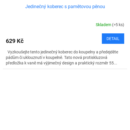
Jedinečný koberec s pamětovou pěnou
Skladem
(>5 ks)
DETAIL
629 Kč
Vyzkoušejte tento jedinečný koberec do koupelny a předejděte
pádům či uklouznutí v koupelně. Tato nová protiskluzová
předložka k vaně má výjimečný design a praktický rozměr 55...