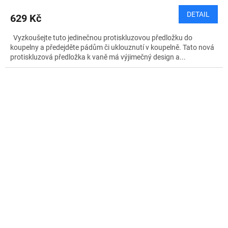
DETAIL
629 Kč
Vyzkoušejte tuto jedinečnou protiskluzovou předložku do
koupelny a předejděte pádům či uklouznutí v koupelně. Tato nová
protiskluzová předložka k vaně má výjimečný design a...