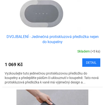
d
u
k
t
ů
DVOJBALENÍ - Jedinečná protiskluzová předložka nejen
do koupelny
Skladem
(>5 ks)
DETAIL
1 069 Kč
Vyzkoušejte tuto jedinečnou protiskluzovou předložku do
koupelny a předejděte pádům či uklouznutí v koupelně. Tato nová
protiskluzová předložka k vaně má výjimečný design a...