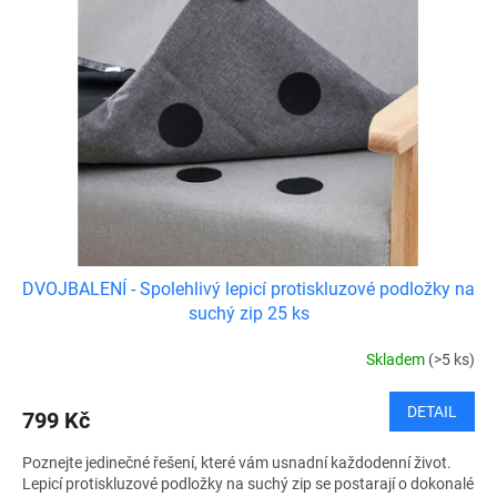
DVOJBALENÍ - Spolehlivý lepicí protiskluzové podložky na
suchý zip 25 ks
Skladem
(>5 ks)
DETAIL
799 Kč
Poznejte jedinečné řešení, které vám usnadní každodenní život.
Lepicí protiskluzové podložky na suchý zip se postarají o dokonalé