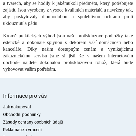
a tvarech, aby se hodily k jakémukoli předmětu, který potřebujete
d
a
zajistit. Jsou vyrobeny z vysoce kvalitních materiálů a navrženy tak,
c
aby poskytovaly dlouhodobou a spolehlivou ochranu proti
í
uklouznutí a pádu.
p
r
Kromě praktických výhod jsou naše protiskluzové podložky také
v
estetické a dokonale splynou s dekorem vaší domácnosti nebo
k
kanceláře. Díky našim dostupným cenám a vynikajícímu
y
zákaznickému servisu jsme si jisti, že v našem internetovém
v
ý
obchodě najdete dokonalou protiskluzovou rohož, která bude
p
vyhovovat vašim potřebám.
i
s
u
Z
á
Informace pro vás
p
a
Jak nakupovat
t
Obchodní podmínky
í
Zásady ochrany osobních údajů
Reklamace a vrácení