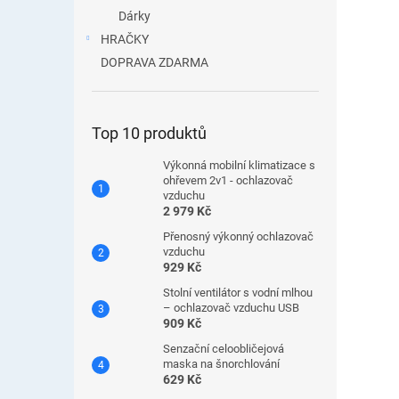
Dárky
HRAČKY
DOPRAVA ZDARMA
Top 10 produktů
Výkonná mobilní klimatizace s
ohřevem 2v1 - ochlazovač
vzduchu
2 979 Kč
Přenosný výkonný ochlazovač
vzduchu
929 Kč
Stolní ventilátor s vodní mlhou
– ochlazovač vzduchu USB
909 Kč
Senzační celoobličejová
maska ​​na šnorchlování
629 Kč