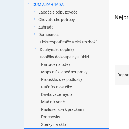
n
DŮM A ZAHRADA
e
Lapače a odpuzovače
l
Nejpr
Chovatelské potřeby
Zahrada
Domácnost
Elektrospotřebiče a elektrozboží
Kuchyňské doplňky
Doplňky do koupelny a úklid
Kartáče na oděv
Ř
Mopy a úklidové soupravy
a
Dopor
Protiskluzové podložky
z
e
Ručníky a osušky
n
Dávkovače mýdla
í
Madla k vaně
p
V
Příslušenství k pračkám
r
ý
Prachovky
o
p
d
Stěrky na sklo
i