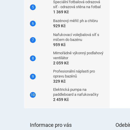
Speciální fotbalová odrazová
síť - odrazová stěna na fotbal
1 369 Kč
Bazénový měřič ph a chlóru
929 Kč
Nafukovací volejbalová síť s
míčem do bazénu
959 Kč
Mimořádně výkonný podlahový
ventilátor
2 059 Kč
Profesionální náplasti pro
opravu bazénů
329 Kč
Elektrická pumpa na
paddleboard a nafukovačky
2 459 Kč
Z
á
Informace pro vás
Odebír
p