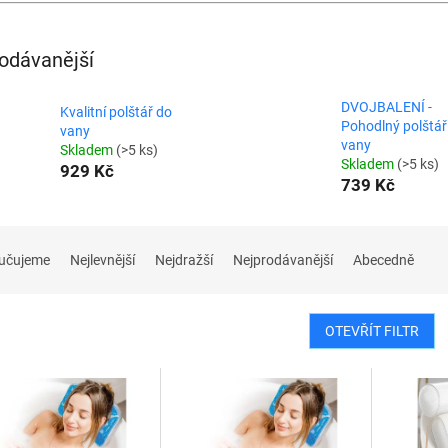
odávanější
DVOJBALENÍ -
Kvalitní polštář do
Pohodlný polštář
vany
vany
Skladem
(>5 ks)
Skladem
(>5 ks)
929 Kč
739 Kč
učujeme
Nejlevnější
Nejdražší
Nejprodávanější
Abecedně
OTEVŘÍT FILTR