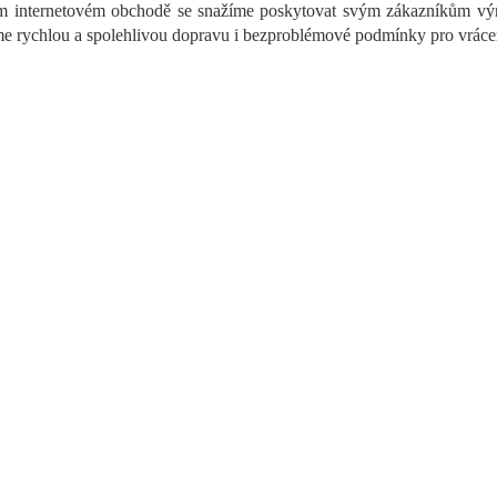
a
 internetovém obchodě se snažíme poskytovat svým zákazníkům výrob
c
e rychlou a spolehlivou dopravu i bezproblémové podmínky pro vrácen
í
p
r
v
k
y
v
ý
p
i
s
u