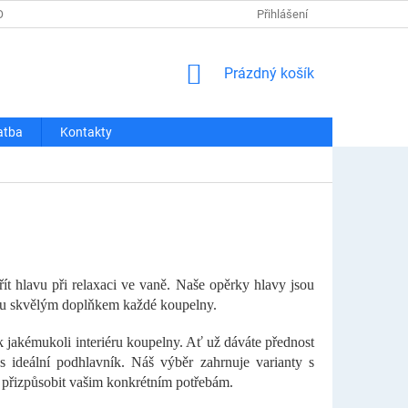
OSOBNÍCH ÚDAJŮ
REKLAMACE A VRÁCENÍ
Přihlášení
DOPRAVA A PLATBA
NÁKUPNÍ
Prázdný košík
KOŠÍK
atba
Kontakty
t hlavu při relaxaci ve vaně. Naše opěrky hlavy jsou
jsou skvělým doplňkem každé koupelny.
 k jakémukoli interiéru koupelny. Ať už dáváte přednost
 ideální podhlavník. Náš výběr zahrnuje varianty s
ze přizpůsobit vašim konkrétním potřebám.