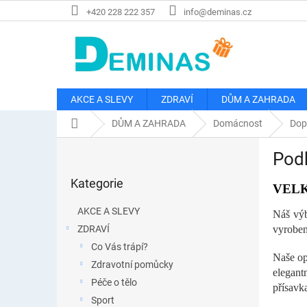
Přejít
+420 228 222 357
info@deminas.cz
na
obsah
AKCE A SLEVY
ZDRAVÍ
DŮM A ZAHRADA
Domů
DŮM A ZAHRADA
Domácnost
Dop
P
Podh
o
Přeskočit
s
Kategorie
kategorie
VEL
t
r
AKCE A SLEVY
Náš výb
a
ZDRAVÍ
vyroben
n
Co Vás trápí?
n
Naše op
í
Zdravotní pomůcky
elegant
p
Péče o tělo
přísavk
a
Sport