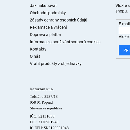
a
Jak nakupovat
Vložte 
shopu.
t
Obchodní podmínky
í
Zásady ochrany osobních údajů
E-mail
Reklamace a vrácení
Doprava a platba
Vložen
Informace o používání souborů cookies
Kontakty
PŘI
O nás
Vrátit produkty z objednávky
Naturzon s.r.o.
Tolstého 3237/13
058 01 Poprad
Slovenská republika
IČO: 52131050
DIČ: 2120901948
IČ DPH: SK2120901948