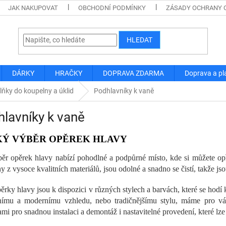
JAK NAKUPOVAT
OBCHODNÍ PODMÍNKY
ZÁSADY OCHRANY 
HLEDAT
DÁRKY
HRAČKY
DOPRAVA ZDARMA
Doprava a pl
lňky do koupelny a úklid
Podhlavníky k vaně
lavníky k vaně
KÝ VÝBĚR OPĚREK HLAVY
ěr opěrek hlavy nabízí pohodlné a podpůrné místo, kde si můžete opří
y z vysoce kvalitních materiálů, jsou odolné a snadno se čistí, takže 
ěrky hlavy jsou k dispozici v různých stylech a barvách, které se hodí
nímu a modernímu vzhledu, nebo tradičnějšímu stylu, máme pro vás
ami pro snadnou instalaci a demontáž i nastavitelné provedení, které l