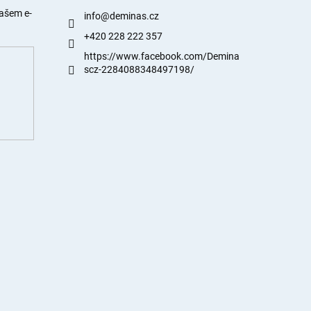
našem e-
info
@
deminas.cz
+420 228 222 357
https://www.facebook.com/Demina
scz-2284088348497198/