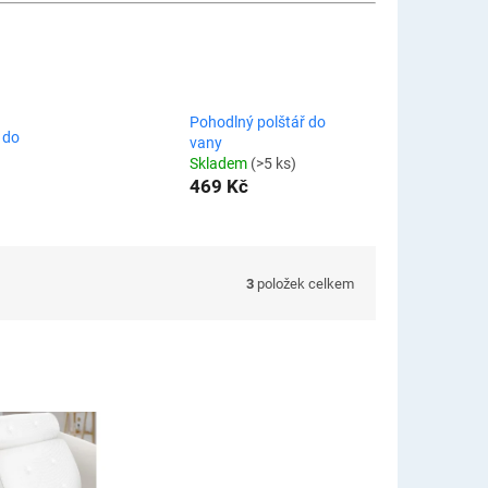
Pohodlný polštář do
 do
vany
Skladem
(>5 ks)
469 Kč
3
položek celkem