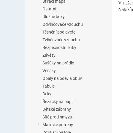
Stírací mapa
V našem
Ostatní
Nabízím
Úložné boxy
Odvlhčovače vzduchu
Těsnění pod dveře
Zvlhčovače vzduchu
Bezpečnostní kliky
Závěsy
Sušáky na prádlo
Věšáky
Obaly na oděv a obuv
Tabule
Deky
Řezačky na papír
Dětské zábrany
Sítě proti hmyzu
Malířské potřeby
Stříkací pistole