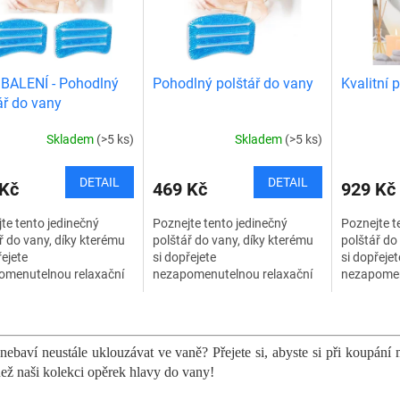
BALENÍ - Pohodlný
Pohodlný polštář do vany
Kvalitní 
ář do vany
Skladem
(>5 ks)
Skladem
(>5 ks)
DETAIL
DETAIL
 Kč
469 Kč
929 Kč
te tento jedinečný
Poznejte tento jedinečný
Poznejte t
ř do vany, díky kterému
polštář do vany, díky kterému
polštář do
řejete
si dopřejete
si dopřejet
omenutelnou relaxační
nezapomenutelnou relaxační
nezapomen
 v pohodlí vašeho
koupel v pohodlí vašeho
koupel v p
a. Polštář vám
domova. Polštář vám
domova. P
O
tne nezapomenutelný
poskytne nezapomenutelný
poskytne 
v
t a...
komfort a...
pohodlí....
l
nebaví neustále uklouzávat ve vaně? Přejete si, abyste si při koupání 
á
než naši kolekci opěrek hlavy do vany!
d