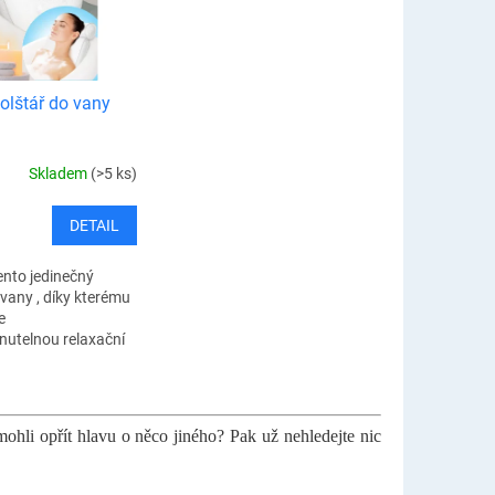
polštář do vany
Skladem
(>5 ks)
DETAIL
ento jedinečný
 vany , díky kterému
e
utelnou relaxační
ohodlí vašeho
olštář vám
potřebný komfort a
mohli opřít hlavu o něco jiného? Pak už nehledejte nic