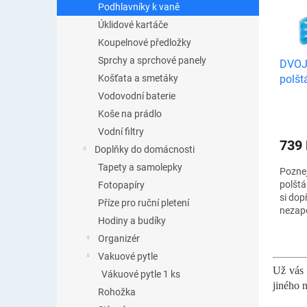
u
Podhlavníky k vaně
s
k
Úklidové kartáče
p
t
r
Koupelnové předložky
ů
o
Sprchy a sprchové panely
DVOJ
d
polšt
Košťata a smetáky
u
Vodovodní baterie
k
Koše na prádlo
t
ů
Vodní filtry
739
Doplňky do domácnosti
Tapety a samolepky
Poznej
polštá
Fotopapíry
si dop
Příze pro ruční pletení
nezap
Hodiny a budíky
koupel
domov
Organizér
posky
Vakuové pytle
komfor
Už vás 
Vákuové pytle 1 ks
jiného 
Rohožka