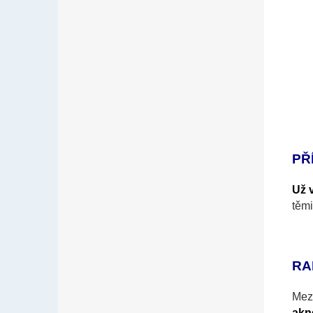
PŘ
Už 
těm
RA
Mezi
akn