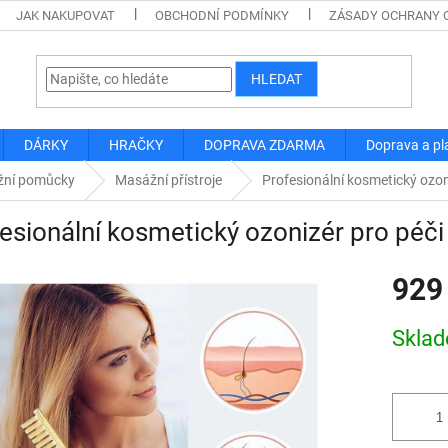
JAK NAKUPOVAT
OBCHODNÍ PODMÍNKY
ZÁSADY OCHRANY 
HLEDAT
DÁRKY
HRAČKY
DOPRAVA ZDARMA
Doprava a pl
ní pomůcky
Masážní přístroje
Profesionální kosmetický ozon
esionální kosmetický ozonizér pro péči
929
Měrná
Skla
cena: