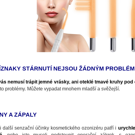
ÍZNAKY STÁRNUTÍ NEJSOU ŽÁDNÝM PROBLÉ
vás nemusí trápit jemné vrásky, ani oteklé tmavé kruhy pod
ito problémy. Můžete vypadat mnohem mladší a svěžejší.
NY A ZÁPALY
 další senzační účinky kosmetického ozonizéru patří i
urychle
é
, nebo jste museli podstoupit operační zákrok, s oz