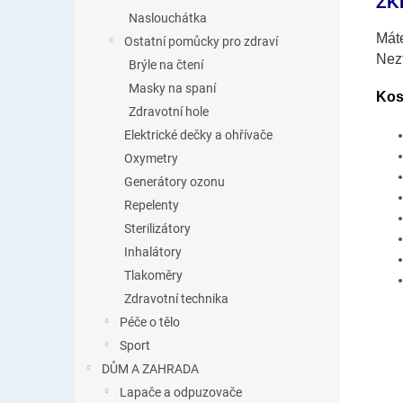
ZK
Naslouchátka
Máte
Ostatní pomůcky pro zdraví
Nezt
Brýle na čtení
Masky na spaní
Kos
Zdravotní hole
Elektrické dečky a ohřívače
Oxymetry
Generátory ozonu
Repelenty
Sterilizátory
Inhalátory
Tlakoměry
Zdravotní technika
Péče o tělo
Sport
DŮM A ZAHRADA
Lapače a odpuzovače