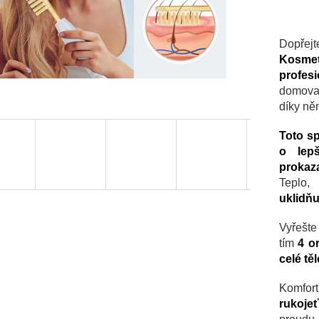
Dopřej
Kosmet
profes
domov
díky ně
Toto sp
o lep
prokaz
Teplo, 
uklidňu
Vyřešte
tím
4 o
celé tě
Komfort
rukoje