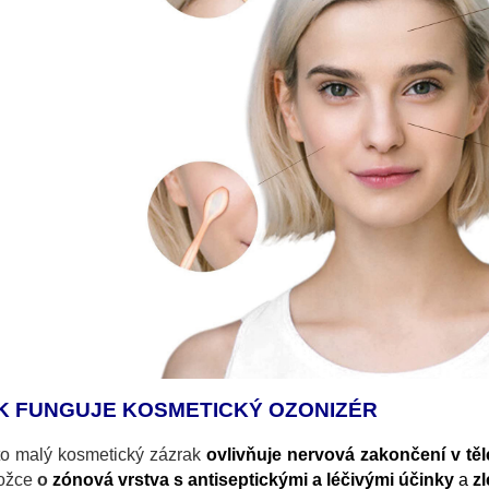
K FUNGUJE KOSMETICKÝ OZONIZÉR
to malý kosmetický zázrak
ovlivňuje nervová zakončení v tě
ožce
o
zónová vrstva s antiseptickými a léčivými účinky
a
zl