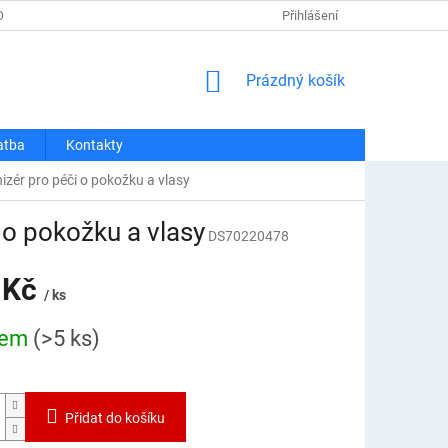
OSOBNÍCH ÚDAJŮ
REKLAMACE A VRÁCENÍ
Přihlášení
DOPRAVA A PLATBA
NÁKUPNÍ
Prázdný košík
KOŠÍK
atba
Kontakty
izér pro péči o pokožku a vlasy
 o pokožku a vlasy
DS70220478
 Kč
/ ks
dem
(>5 ks)
Přidat do košíku