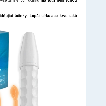
 výše zmíněných účinků
má totiž jedinečnou
dňující účinky. Lepší cirkulace krve také