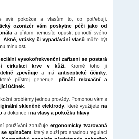
te své pokožce a vlasům to, co potřebují.
ický ozonizér vám poskytne péči jako od
ionála
a přitom nemusíte opustit pohodlí svého
a.
Akné, vrásky či vypadávání vlasů
může být
mu minulost.
eciální vysokofrekvenční zařízení se postará
ší cirkulaci krve v kůži.
Kromě toho ji
atelně zpevňuje
a má
antiseptické účinky
.
které přístroj generuje,
přináší relaxační a
jící účinek
.
 kožní problémy jednou provždy. Pomohou vám s
riginální skleněné elektrody
,
které využijete
na
lo
a dokonce i
na vlasy a pokožku hlavy
.
ní používání zaručuje
ergonomicky tvarovaná
ť se spínačem
,
který slouží pro snadnou regulaci