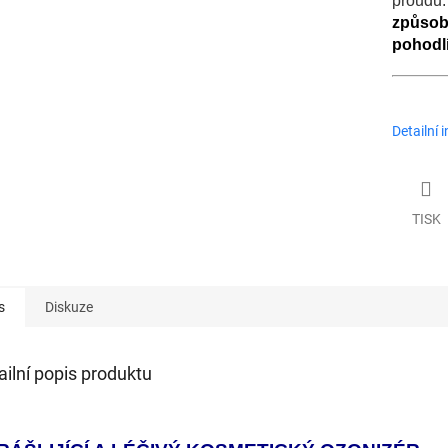
proudu
způsob,
pohodl
Detailní 
TISK
s
Diskuze
ailní popis produktu