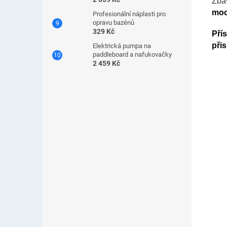
Zba
moc
Profesionální náplasti pro
opravu bazénů
329 Kč
Pří
při
Elektrická pumpa na
paddleboard a nafukovačky
2 459 Kč