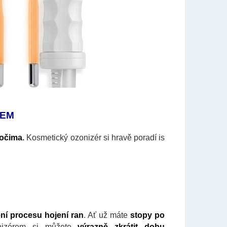
MEM
 očima
.
Kosmetický ozonizér si hravě poradí is
ní procesu hojení ran
. Ať už máte
stopy po
onizérem si můžete
výrazně zkrátit dobu