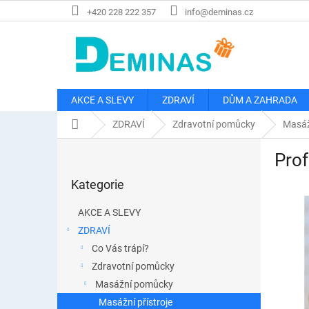
Přejít
+420 228 222 357
info@deminas.cz
na
obsah
AKCE A SLEVY
ZDRAVÍ
DŮM A ZAHRADA
Domů
ZDRAVÍ
Zdravotní pomůcky
Masáž
P
Prof
o
Přeskočit
s
Kategorie
kategorie
t
r
AKCE A SLEVY
a
ZDRAVÍ
n
Co Vás trápí?
n
í
Zdravotní pomůcky
p
Masážní pomůcky
a
Masážní přístroje