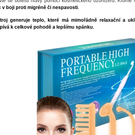
vte se bolestí hlavy pomocí kosmetického ozonizéru. Kromě
 v boji proti migréně či nespavosti
.
stroj generuje teplo, které má mimořádně relaxační a ukli
spívá k celkové pohodě a lepšímu spánku.