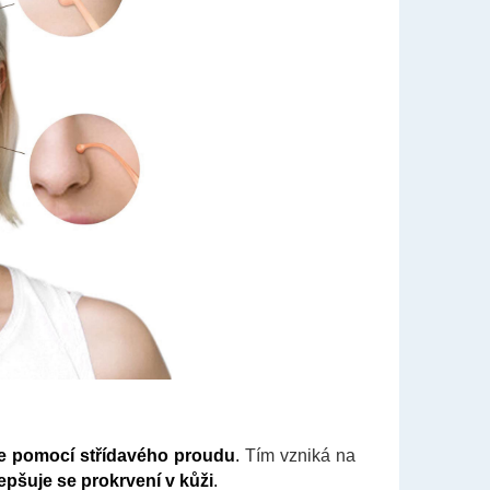
le pomocí střídavého proudu
.
Tím vzniká na
epšuje se prokrvení v kůži
.