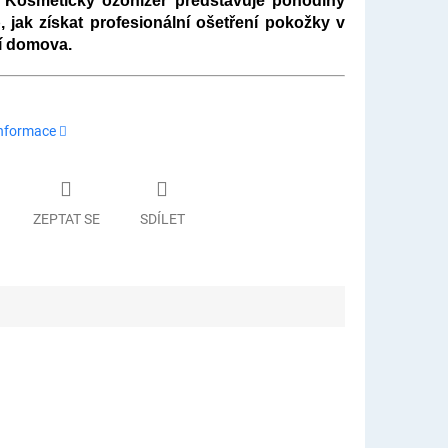
.
Kosmetický ozonizér představuje pohodlný
 jak získat profesionální ošetření pokožky v
í domova.
informace
ZEPTAT SE
SDÍLET