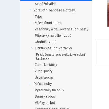
n
Masážní válce
e
Zdravotní bandáže a ortézy
l
Tejpy
Péče o ústní dutinu
Zásobníky a dávkovače zubní pasty
Přípravky na bělení zubů
Chrániče zubů
Elektrické zubní kartáčky
Příslušenství pro elektrické zubní
kartáčky
Zubní kartáčky
Zubní pasty
Ústní sprchy
Péče o nohy
Vyzouvaky na obuv
Dámská obuv
Vložky do bot