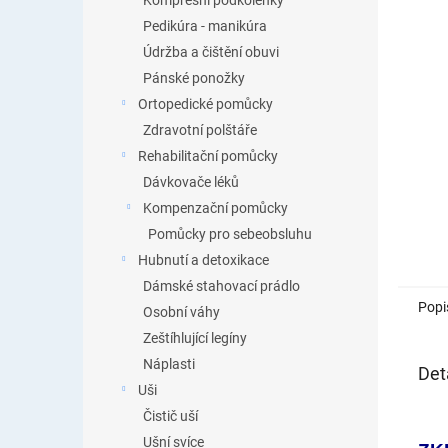
Kompresní podkolenky
Pedikúra - manikúra
Údržba a čištění obuvi
Pánské ponožky
Ortopedické pomůcky
Zdravotní polštáře
Rehabilitační pomůcky
Dávkovače léků
Kompenzační pomůcky
Pomůcky pro sebeobsluhu
Hubnutí a detoxikace
Dámské stahovací prádlo
Popi
Osobní váhy
Zeštíhlující legíny
Náplasti
Det
Uši
Čistič uší
Ušní svíce