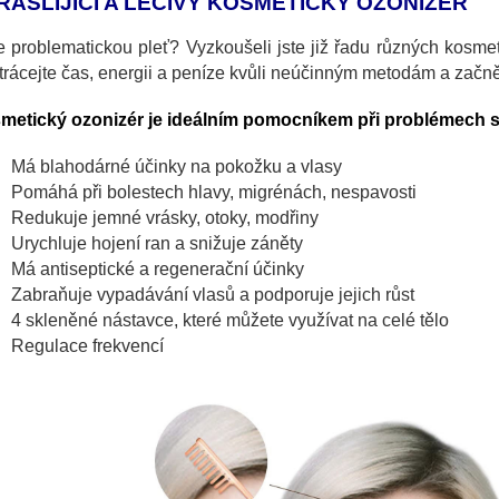
RÁŠLIJÍCÍ A LÉČIVÝ KOSMETICKÝ OZONIZÉR
 problematickou pleť? Vyzkoušeli jste již řadu různých kosmet
rácejte čas, energii a peníze kvůli neúčinným metodám a začněte
metický ozonizér je ideálním pomocníkem při problémech 
Má blahodárné účinky na pokožku a vlasy
Pomáhá při bolestech hlavy, migrénách, nespavosti
Redukuje jemné vrásky, otoky, modřiny
Urychluje hojení ran a snižuje záněty
Má antiseptické a regenerační účinky
Zabraňuje vypadávání vlasů a podporuje jejich růst
4 skleněné nástavce, které můžete využívat na celé tělo
Regulace frekvencí