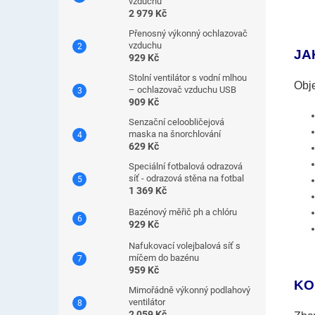
vzduchu
2 979 Kč
Přenosný výkonný ochlazovač
vzduchu
JA
929 Kč
Stolní ventilátor s vodní mlhou
Obje
– ochlazovač vzduchu USB
909 Kč
Senzační celoobličejová
maska ​​na šnorchlování
629 Kč
Speciální fotbalová odrazová
síť - odrazová stěna na fotbal
1 369 Kč
Bazénový měřič ph a chlóru
929 Kč
Nafukovací volejbalová síť s
míčem do bazénu
959 Kč
KO
Mimořádně výkonný podlahový
ventilátor
2 059 Kč