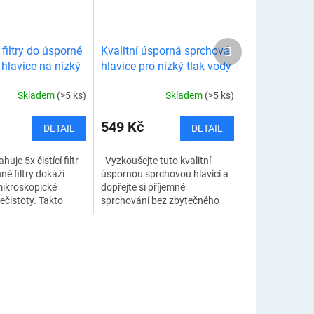
Další
filtry do úsporné
Kvalitní úsporná sprchová
produkt
hlavice na nízký
hlavice pro nízký tlak vody
 8,5 cm
Skladem
(>5 ks)
Skladem
(>5 ks)
549 Kč
DETAIL
DETAIL
huje 5x čistící filtr
Vyzkoušejte tuto kvalitní
né filtry dokáží
úspornou sprchovou hlavici a
 mikroskopické
dopřejte si příjemné
ečistoty. Takto
sprchování bez zbytečného
zlepšují kvalitu
plýtvání vodou. Je ideální pro
ný vodní filtr
domácnosti s problémem
nízkého tlaku vody,...