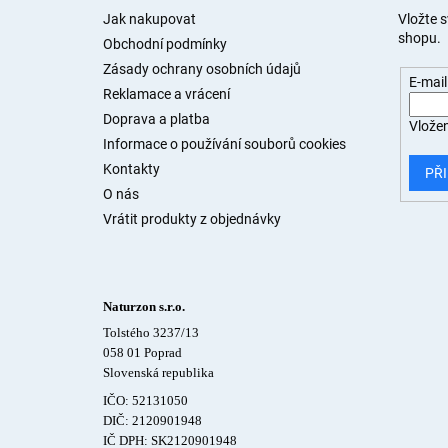
a
Jak nakupovat
Vložte 
shopu.
t
Obchodní podmínky
í
Zásady ochrany osobních údajů
E-mail
Reklamace a vrácení
Doprava a platba
Vložen
Informace o používání souborů cookies
Kontakty
PŘI
O nás
Vrátit produkty z objednávky
Naturzon s.r.o.
Tolstého 3237/13
058 01 Poprad
Slovenská republika
IČO: 52131050
DIČ: 2120901948
IČ DPH: SK2120901948