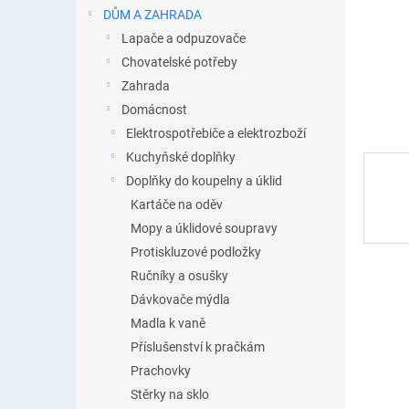
n
DŮM A ZAHRADA
e
Lapače a odpuzovače
l
Chovatelské potřeby
Zahrada
Domácnost
Elektrospotřebiče a elektrozboží
Kuchyňské doplňky
Doplňky do koupelny a úklid
Kartáče na oděv
Mopy a úklidové soupravy
Protiskluzové podložky
Ručníky a osušky
Dávkovače mýdla
Madla k vaně
Příslušenství k pračkám
Prachovky
Stěrky na sklo