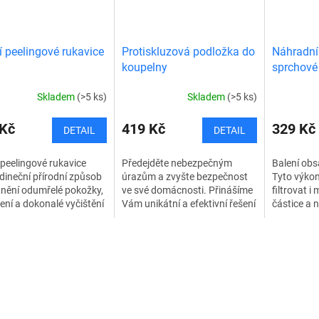
cí peelingové rukavice
Protiskluzová podložka do
Náhradní 
koupelny
sprchové 
tlak vody
Skladem
(>5 ks)
Skladem
(>5 ks)
 Kč
419 Kč
329 Kč
DETAIL
DETAIL
í peelingové rukavice
Předejděte nebezpečným
Balení obsa
edineční přírodní způsob
úrazům a zvyšte bezpečnost
Tyto výkon
nění odumřelé pokožky,
ve své domácnosti. Přinášíme
filtrovat i
ení a dokonalé vyčištění
Vám unikátní a efektivní řešení
částice a n
S těmito rukavicemi
protiskluzová podložka do
mimořádně 
aše pokožka jemnější,...
sprchy a vany. Od teď se
vody. Výkon
nemusíte bát,...
dokáže...