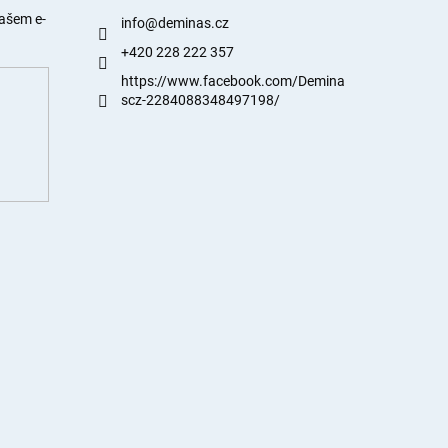
našem e-
info
@
deminas.cz
+420 228 222 357
https://www.facebook.com/Demina
scz-2284088348497198/