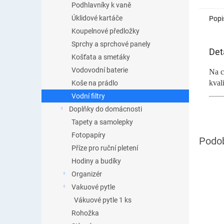
Podhlavníky k vaně
Úklidové kartáče
Popi
Koupelnové předložky
Sprchy a sprchové panely
Det
Košťata a smetáky
Vodovodní baterie
Na c
kval
Koše na prádlo
Vodní filtry
Doplňky do domácnosti
Tapety a samolepky
Fotopapíry
Příze pro ruční pletení
Hodiny a budíky
Organizér
Vakuové pytle
Vákuové pytle 1 ks
Rohožka