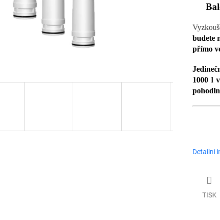
Bal
Vyzkouš
budete m
přímo v
Jedineč
1000 l 
pohodln
Detailní 
TISK