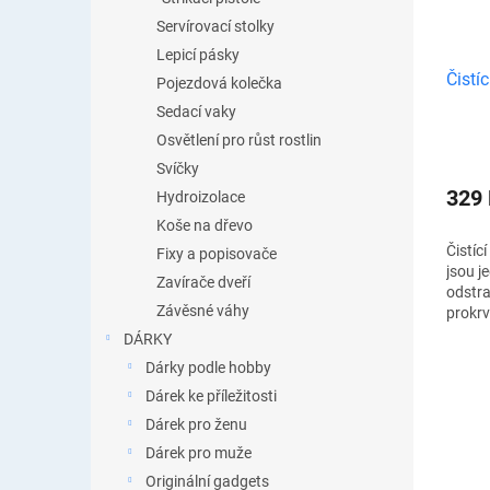
Servírovací stolky
Lepicí pásky
Čistí
Pojezdová kolečka
Sedací vaky
Osvětlení pro růst rostlin
Svíčky
329
Hydroizolace
Koše na dřevo
Čistíc
Fixy a popisovače
jsou j
Zavírače dveří
odstra
Závěsné váhy
prokrv
pórů. 
DÁRKY
bude v
Dárky podle hobby
Dárek ke příležitosti
Dárek pro ženu
Dárek pro muže
Originální gadgets