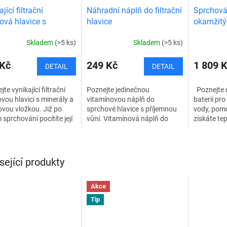
jící filtrační
Náhradní náplň do filtrační
Sprchová 
ová hlavice s
hlavice
okamžitý
ály
Skladem
(>5 ks)
Skladem
(>5 ks)
 Kč
249 Kč
1 809 
DETAIL
DETAIL
te vynikající filtrační
Poznejte jedinečnou
Poznejte 
vou hlavici s minerály a
vitamínovou náplň do
baterii pr
ovou vložkou. Již po
sprchové hlavice s příjemnou
vody, pomo
 sprchování pocítíte její
vůní. Vitamínová náplň do
získáte te
, jako jsou jemnější
sprchové hlavice se nachází v
tam, kde ne
 těla i hlavy,...
její horní části. Díky svému
centrální 
jedinečnému složení...
této...
sející produkty
Akce
Tip