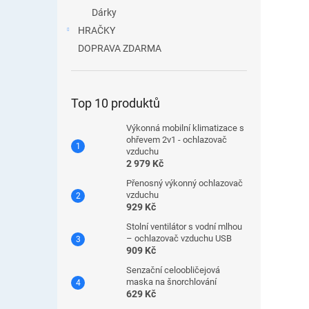
Dárky
HRAČKY
DOPRAVA ZDARMA
Top 10 produktů
Výkonná mobilní klimatizace s
ohřevem 2v1 - ochlazovač
vzduchu
2 979 Kč
Přenosný výkonný ochlazovač
vzduchu
929 Kč
Stolní ventilátor s vodní mlhou
– ochlazovač vzduchu USB
909 Kč
Senzační celoobličejová
maska ​​na šnorchlování
629 Kč