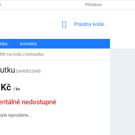
OSOBNÍCH ÚDAJŮ
REKLAMACE A VRÁCENÍ
Přihlášení
DOPRAVA A PLATBA
NÁKUPNÍ
Prázdný košík
KOŠÍK
atba
Kontakty
iltr na vodu z kohoutku
outku
DA90832640
 Kč
/ ks
ntálně nedostupné
byla vyprodána…