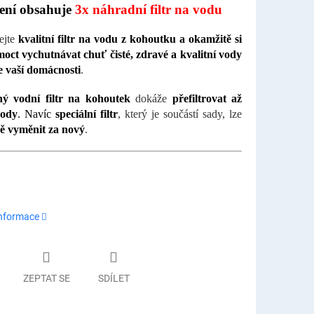
ení obsahuje
3x náhradní filtr na vodu
ejte
kvalitní filtr na vodu z kohoutku a okamžitě si
oct vychutnávat chuť čisté, zdravé a kvalitní vody
e vaší domácnosti
.
ný vodní filtr na kohoutek
dokáže
přefiltrovat až
vody
. Navíc
speciální filtr
, který je součástí sady, lze
ě vyměnit za nový
.
informace
ZEPTAT SE
SDÍLET