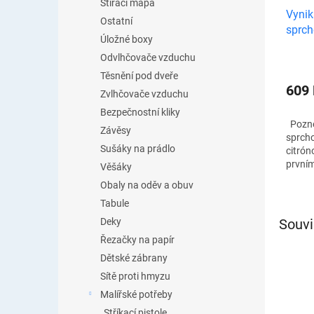
Stírací mapa
Vynika
Ostatní
sprch
Úložné boxy
miner
Odvlhčovače vzduchu
Těsnění pod dveře
609
Zvlhčovače vzduchu
Bezpečnostní kliky
Poznej
Závěsy
sprcho
Sušáky na prádlo
citrón
prvním
Věšáky
výhody
Obaly na oděv a obuv
pokožka
Tabule
Souvi
Deky
Řezačky na papír
Dětské zábrany
Sítě proti hmyzu
Malířské potřeby
Stříkací pistole