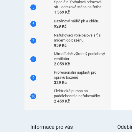
Speciální fotbalová odrazová
síť - odrazová stěna na fotbal
1 369 Kč
Bazénový měřič ph a chlóru
929 Kč
Nafukovací volejbalová síť s
míčem do bazénu
959 Kč
Mimořádně výkonný podlahový
ventilátor
2 059 Kč
Profesionální náplasti pro
opravu bazénů
329 Kč
Elektrická pumpa na
paddleboard a nafukovačky
2 459 Kč
Z
á
Informace pro vás
Odebír
p