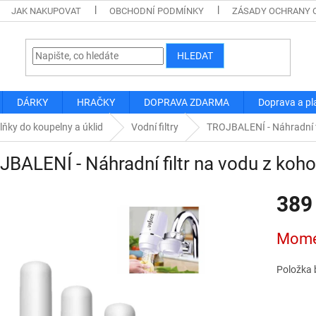
JAK NAKUPOVAT
OBCHODNÍ PODMÍNKY
ZÁSADY OCHRANY 
HLEDAT
DÁRKY
HRAČKY
DOPRAVA ZDARMA
Doprava a pl
lňky do koupelny a úklid
Vodní filtry
TROJBALENÍ - Náhradní f
BALENÍ - Náhradní filtr na vodu z koh
389
Měrná
Mome
cena:
Položka 