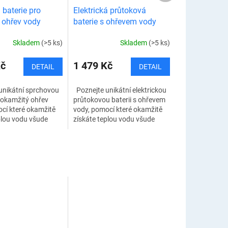
baterie pro
Elektrická průtoková
 ohřev vody
baterie s ohřevem vody
Skladem
(>5 ks)
Skladem
(>5 ks)
Kč
1 479 Kč
DETAIL
DETAIL
unikátní sprchovou
Poznejte unikátní elektrickou
o okamžitý ohřev
průtokovou baterii s ohřevem
cí které okamžitě
vody, pomocí které okamžitě
plou vodu všude
získáte teplou vodu všude
ní k dispozici
tam, kde není k dispozici
ohřev vody. Instalace
centrální ohřev vody. Instalace
této...