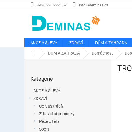
Přejít
+420 228 222 357
info@deminas.cz
na
obsah
AKCE A SLEVY
ZDRAVÍ
DŮM A ZAHRADA
Domů
DŮM A ZAHRADA
Domácnost
Dop
P
TROJ
o
Přeskočit
s
Kategorie
kategorie
t
r
AKCE A SLEVY
a
ZDRAVÍ
n
Co Vás trápí?
n
í
Zdravotní pomůcky
p
Péče o tělo
a
Sport