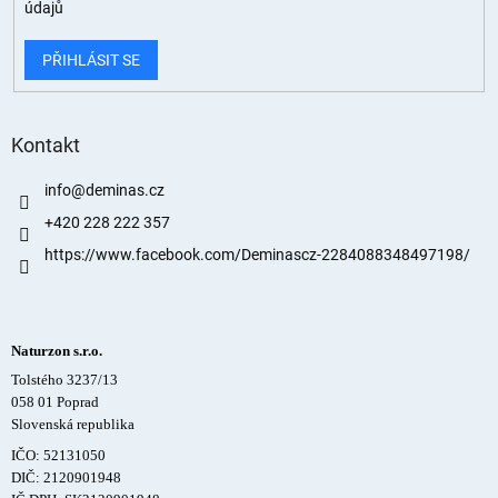
údajů
PŘIHLÁSIT SE
Kontakt
info
@
deminas.cz
+420 228 222 357
https://www.facebook.com/Deminascz-2284088348497198/
Naturzon s.r.o.
Tolstého 3237/13
058 01 Poprad
Slovenská republika
IČO: 52131050
DIČ: 2120901948