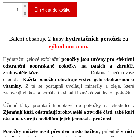
Přidat do košíku
Balení obsahuje 2 kusy
hydratačních ponožek
za
výhodnou cenu.
Hydratační gelové exfoliační
ponožky jsou určeny pro efektivní
odstranění popraskané pokožky na patách a zhrublé,
zrohovatělé kůže.
Dokonalá péče o vaše
chodidla.
Každá ponožka obsahuje vrstvu gelu obohacenou o
vitamíny.
Z té se postupně uvolňují minerály a oleje, které
zachycují vlhkost a pomáhají vyhladit i změkčovat drsnou pokožku.
Účinné látky pronikají hloubkově do pokožky na chodidlech.
Zjemňují kůži, odstraňují zrohovatělé a ztvrdlé části, také kuří
oka a navracejí chodidlům jejich jemnost a pružnost.
Ponožky můžete nosit přes den místo bačkor
, případně
v nich