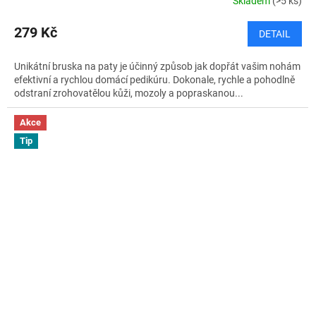
Skladem
(>5 ks)
279 Kč
DETAIL
Unikátní bruska na paty je účinný způsob jak dopřát vašim nohám
efektivní a rychlou domácí pedikúru. Dokonale, rychle a pohodlně
odstraní zrohovatělou kůži, mozoly a popraskanou...
Akce
Tip