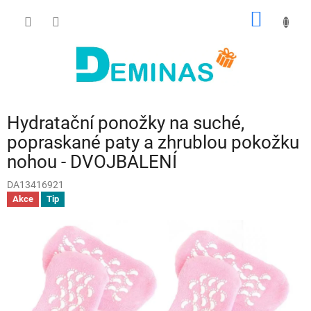
Přejít
NÁKUP
na
obsah
KOŠÍK
Hydratační ponožky na suché,
popraskané paty a zhrublou pokožku
nohou - DVOJBALENÍ
DA13416921
Akce
Tip