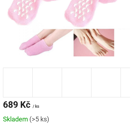
689 Kč
/ ks
Měrná
Skladem
(>5 ks)
cena: