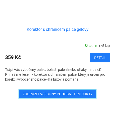
Korektor s chráničem palce gelový
Skladem
(>5 ks)
359 Kč
DETAIL
Trápí Vás vybočený palec, bolest, pálení nebo otlaky na palci?
Přinášíme řešení - korektor s chráničem palce, který je určen pro
korekci vybočeného palce - halluxov a pomáhá...
ZOBRAZIT VŠECHNY PODOBNÉ PRODUKTY