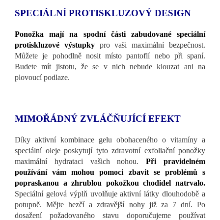
SPECIÁLNÍ PROTISKLUZOVÝ DESIGN
Ponožka mají na spodní části zabudované speciální
protiskluzové výstupky
pro vaši maximální bezpečnost.
Můžete je pohodlně nosit místo pantoflí nebo při spaní.
Budete mít jistotu, že se v nich nebude klouzat ani na
plovoucí podlaze.
MIMOŘÁDNÝ ZVLÁČŇUJÍCÍ EFEKT
Díky aktivní kombinace gelu obohaceného o vitamíny a
speciální oleje poskytují tyto zdravotní exfoliační ponožky
maximální hydrataci vašich nohou.
Při pravidelném
používání vám mohou pomoci zbavit se problémů s
popraskanou a zhrublou pokožkou chodidel natrvalo.
Speciální gelová výplň uvolňuje aktivní látky dlouhodobě a
potupně. Mějte hezčí a zdravější nohy již za 7 dní. Po
dosažení požadovaného stavu doporučujeme používat