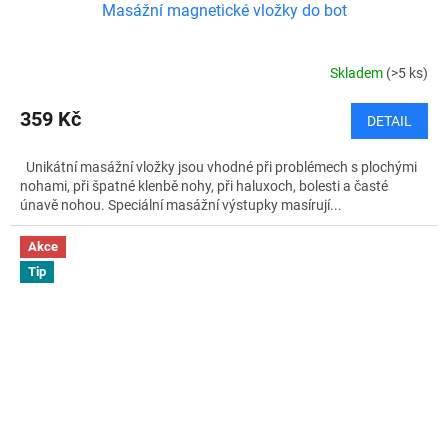
Masážní magnetické vložky do bot
Skladem
(>5 ks)
359 Kč
DETAIL
Unikátní masážní vložky jsou vhodné při problémech s plochými
nohami, při špatné klenbě nohy, při haluxoch, bolesti a časté
únavě nohou. Speciální masážní výstupky masírují...
Akce
Tip