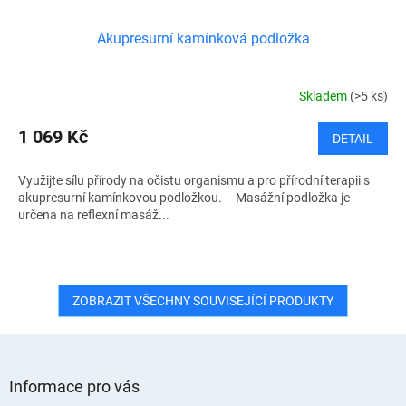
Akupresurní kamínková podložka
Skladem
(>5 ks)
1 069 Kč
DETAIL
Využijte sílu přírody na očistu organismu a pro přírodní terapii s
akupresurní kamínkovou podložkou. Masážní podložka je
určena na reflexní masáž...
ZOBRAZIT VŠECHNY SOUVISEJÍCÍ PRODUKTY
Z
á
Informace pro vás
p