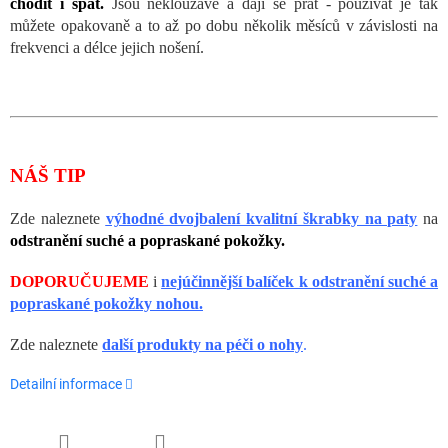
chodit i spát.
Jsou neklouzavé a dají se prát - používat je tak
můžete opakovaně a to až po dobu několik měsíců v závislosti na
frekvenci a délce jejich nošení.
NÁŠ TIP
Zde naleznete
výhodné dvojbalení kvalitní škrabky na paty
na
odstranění suché a popraskané pokožky.
DOPORUČUJEME
i
nejúčinnější balíček k odstranění suché a
popraskané pokožky nohou.
Zde naleznete
další produkty na péči o nohy
.
Detailní informace