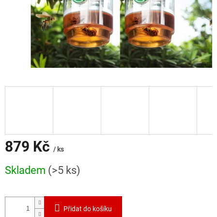
879 Kč
/ ks
Měrná
Skladem
(>5 ks)
cena:
Přidat do košíku