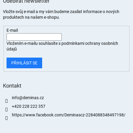
Odebírat newsletter
Vložte svůj e-mail a my vám budeme zasílat informace o nových
produktech na našem e-shopu.
E-mail
Vložením e-mailu souhlasíte s
podmínkami ochrany osobních
údajů
PŘIHLÁSIT SE
Kontakt
info
@
deminas.cz
+420 228 222 357
https://www.facebook.com/Deminascz-2284088348497198/