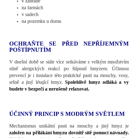
v zahradě
na farmách
v sadech
na pozemku u domu
OCHRAŇTE SE PŘED NEPŘÍJEMNÝM
POŠTÍPNUTÍM
V dnešní době se stále více setkáváme s velkým množstvím
silně alergických reakcí po štípnutí hmyzem. Účinnou
prevencí je i instalace této praktické pasti na mouchy, vosy,
sršně a jiný létající hmyz.
Spolehlivě hmyz odláká a vy
budete v bezpečí a nerušeně relaxovat.
ÚČINNÝ PRINCIP S MODRÝM SVĚTLEM
Mechanismus unikátní pasti na mouchy a jiný hmyz je
založen na přilákání hmyzu dovnitř sítě pomocí návnady.