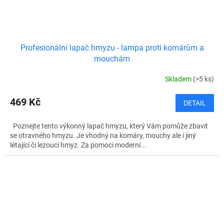
Profesionální lapač hmyzu - lampa proti komárům a
mouchám
Skladem
(>5 ks)
469 Kč
DETAIL
Poznejte tento výkonný lapač hmyzu, který Vám pomůže zbavit
se otravného hmyzu. Je vhodný na komáry, mouchy ale i jiný
létající či lezoucí hmyz. Za pomoci moderní...