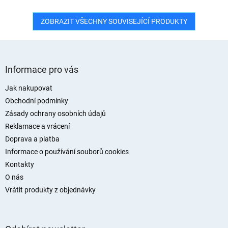
ZOBRAZIT VŠECHNY SOUVISEJÍCÍ PRODUKTY
Z
á
Informace pro vás
p
a
Jak nakupovat
t
Obchodní podmínky
í
Zásady ochrany osobních údajů
Reklamace a vrácení
Doprava a platba
Informace o používání souborů cookies
Kontakty
O nás
Vrátit produkty z objednávky