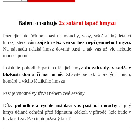
Balení obsahuje
2x solární lapač hmyzu
Poznejte tuto účinnou past na mouchy, vosy, sršně a jiný létající
hmyz, která vám
zajistí relax venku bez nepříjemného hmyzu.
Na návnadu naláká hmyz dovnitř pasti a tak vás už víc nebude
moci štípnout.
Instalujte pohodlně past na létající hmyz
do zahrady, v sadě, v
blízkosti domu či na farmě.
Zbavíte se tak otravných much,
komárů a všeho létajícího hmyzu.
Past je vhodné využívat během celé sezóny.
Díky
pohodlné a rychlé instalaci vás past na mouchy
a jiný
hmyz účinně ochrání před štípnutím kdekoli v přírodě, kde bude v
blízkosti zavěšen tento úžasný lapač.