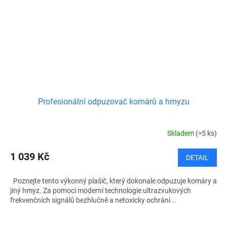
Profesionální odpuzovač komárů a hmyzu
Skladem
(>5 ks)
1 039 Kč
DETAIL
Poznejte tento výkonný plašič, který dokonale odpuzuje komáry a
jiný hmyz. Za pomoci moderní technologie ultrazvukových
frekvenčních signálů bezhlučně a netoxicky ochrání...