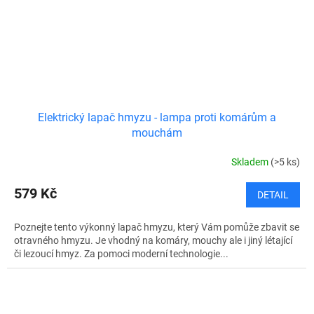
Elektrický lapač hmyzu - lampa proti komárům a
mouchám
Skladem
(>5 ks)
579 Kč
DETAIL
Poznejte tento výkonný lapač hmyzu, který Vám pomůže zbavit se
otravného hmyzu. Je vhodný na komáry, mouchy ale i jiný létající
či lezoucí hmyz. Za pomoci moderní technologie...