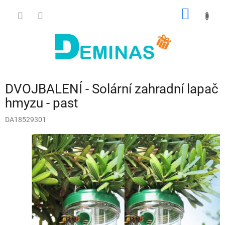
Přejít
NÁKUP
na
obsah
KOŠÍK
DVOJBALENÍ - Solární zahradní lapač
hmyzu - past
DA18529301