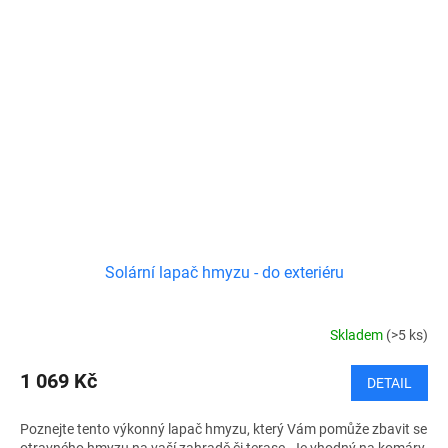
Solární lapač hmyzu - do exteriéru
Skladem
(>5 ks)
1 069 Kč
DETAIL
Poznejte tento výkonný lapač hmyzu, který Vám pomůže zbavit se
otravného hmyzu na vaší zahradě či terase. Je vhodný na komáry,