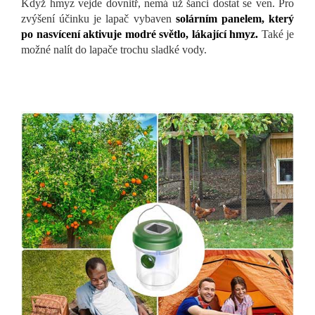
Když hmyz vejde dovnitř, nemá už šanci dostat se ven. Pro
zvýšení účinku je lapač vybaven
solárním panelem, který
po nasvícení aktivuje modré světlo, lákající hmyz.
Také je
možné nalít do lapače trochu sladké vody.