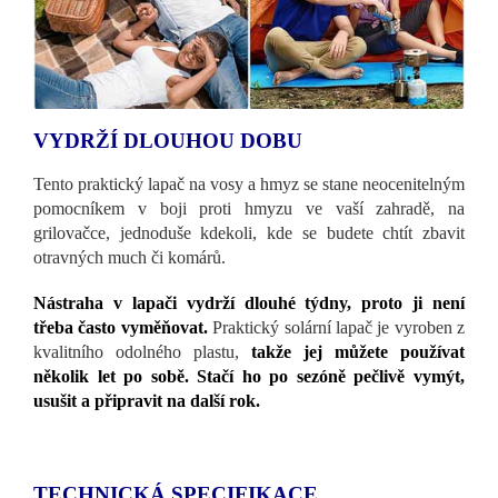
VYDRŽÍ DLOUHOU DOBU
Tento praktický lapač na vosy a hmyz se stane neocenitelným
pomocníkem v boji proti hmyzu ve vaší zahradě, na
grilovačce, jednoduše kdekoli, kde se budete chtít zbavit
otravných much či komárů.
Nástraha v lapači vydrží dlouhé týdny, proto ji není
třeba často vyměňovat.
Praktický solární lapač je vyroben z
kvalitního odolného plastu,
takže jej můžete používat
několik let po sobě. Stačí ho po sezóně pečlivě vymýt,
usušit a připravit na další rok.
TECHNICKÁ SPECIFIKACE