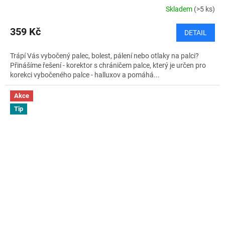
Skladem
(>5 ks)
359 Kč
DETAIL
Trápí Vás vybočený palec, bolest, pálení nebo otlaky na palci?
Přinášíme řešení - korektor s chráničem palce, který je určen pro
korekci vybočeného palce - halluxov a pomáhá...
Akce
Tip