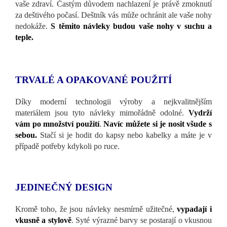
vaše zdraví. Častým důvodem nachlazení je právě zmoknutí
za deštivého počasí. Deštník vás může ochránit ale vaše nohy
nedokáže.
S těmito návleky budou vaše nohy v suchu a
teple.
TRVALÉ A OPAKOVANÉ POUŽITÍ
Díky moderní technologii výroby a nejkvalitnějším
materiálem jsou tyto návleky mimořádně odolné.
Vydrží
vám po množství použití
.
Navíc můžete si je nosit všude s
sebou.
Stačí si je hodit do kapsy nebo kabelky a máte je v
případě potřeby kdykoli po ruce.
JEDINEČNÝ DESIGN
Kromě toho, že jsou návleky nesmírně užitečné,
vypadají i
vkusně a stylově
. Syté výrazné barvy se postarají o vkusnou