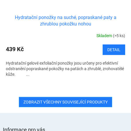
Hydratační ponožky na suché, popraskané paty a
zhrublou pokožku nohou
Skladem
(>5 ks)
439 Kč
DETAIL
Hydratační gelové exfoliační ponožky jsou určeny pro efektivní
odstranění popraskané pokožky na patách a zhrublé, zrohovatělé
kůže. ...
ZOBRAZIT VŠECHNY SOUVISEJÍCÍ PRODUKTY
Z
á
Informace pro vás