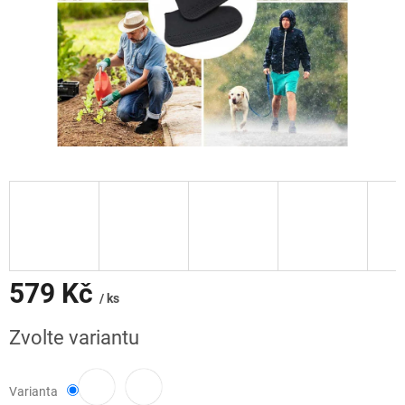
579 Kč
/ ks
Měrná
Zvolte variantu
cena:
Varianta