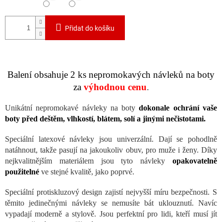
Přidat do košíku
Balení obsahuje 2 ks nepromokavých návleků na boty
za
výhodnou cenu
.
Unikátní nepromokavé návleky na boty
dokonale ochrání vaše
boty před deštěm, vlhkostí, blátem, solí a jinými nečistotami.
Speciální latexové návleky jsou univerzální. Dají se pohodlně
natáhnout, takže pasují na jakoukoliv obuv, pro muže i ženy. Díky
nejkvalitnějším materiálem jsou tyto návleky
opakovatelně
použitelné
ve stejné kvalitě, jako poprvé.
Speciální protiskluzový design zajistí nejvyšší míru bezpečnosti. S
těmito jedinečnými návleky se nemusíte bát uklouznutí. Navíc
vypadají moderně a stylově. Jsou perfektní pro lidi, kteří musí jít