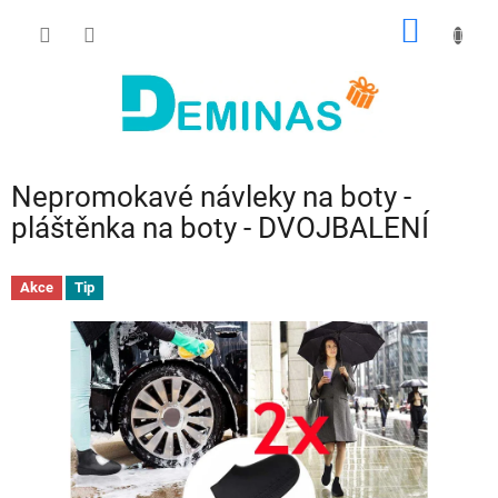
Přejít
NÁKUP
na
obsah
KOŠÍK
Nepromokavé návleky na boty -
pláštěnka na boty - DVOJBALENÍ
Akce
Tip