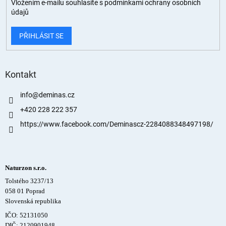
Vložením e-mailu souhlasíte s
podmínkami ochrany osobních
údajů
PŘIHLÁSIT SE
Kontakt
info
@
deminas.cz
+420 228 222 357
https://www.facebook.com/Deminascz-2284088348497198/
Naturzon s.r.o.
Tolstého 3237/13
058 01 Poprad
Slovenská republika
IČO: 52131050
DIČ: 2120901948