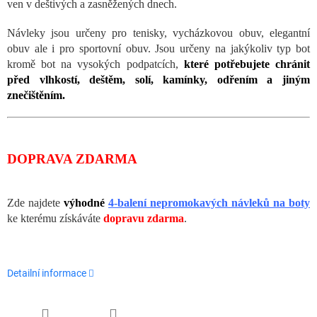
ven v deštivých a zasněžených dnech.
Návleky jsou určeny pro tenisky, vycházkovou obuv, elegantní
obuv ale i pro sportovní obuv. Jsou určeny na jakýkoliv typ bot
kromě bot na vysokých podpatcích,
které potřebujete chránit
před vlhkostí, deštěm, solí, kamínky, odřením a jiným
znečištěním.
DOPRAVA ZDARMA
Zde najdete
výhodné
4-balení nepromokavých návleků na boty
ke kterému získáváte
dopravu zdarma
.
Detailní informace