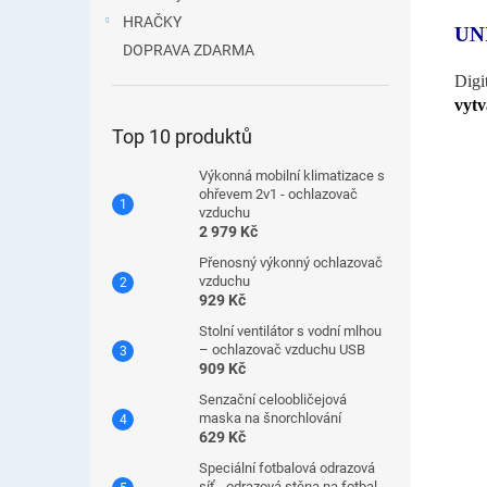
HRAČKY
UN
DOPRAVA ZDARMA
Digi
vytv
Top 10 produktů
Výkonná mobilní klimatizace s
ohřevem 2v1 - ochlazovač
vzduchu
2 979 Kč
Přenosný výkonný ochlazovač
vzduchu
929 Kč
Stolní ventilátor s vodní mlhou
– ochlazovač vzduchu USB
909 Kč
Senzační celoobličejová
maska ​​na šnorchlování
629 Kč
Speciální fotbalová odrazová
síť - odrazová stěna na fotbal