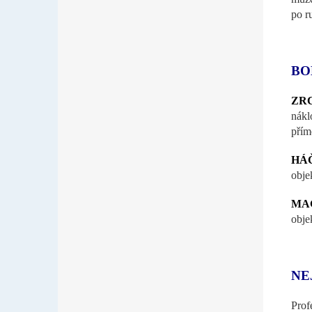
po r
BO
ZR
nákl
přím
HÁ
obje
MA
obje
NE
Prof