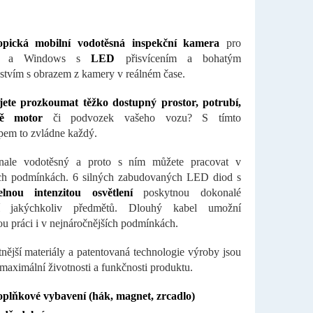
pická mobilní vodotěsná inspekční kamera
pro
id a Windows s
LED
přisvícením a bohatým
nstvím s obrazem z kamery v reálném čase.
jete prozkoumat těžko dostupný prostor, potrubí,
ně motor
či podvozek vašeho vozu? S tímto
em to zvládne každý.
nale vodotěsný a proto s ním můžete pracovat v
ch podmínkách. 6 silných zabudovaných LED diod s
telnou intenzitou osvětlení
poskytnou dokonalé
ní jakýchkoliv předmětů. Dlouhý kabel umožní
u práci i v nejnáročnějších podmínkách.
tnější materiály a patentovaná technologie výroby jsou
maximální životnosti a funkčnosti produktu.
plňkové vybavení (hák, magnet, zrcadlo)