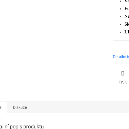
Vo
Fo
Na
Sl
LE
Detailní 
TISK
s
Diskuze
ailní popis produktu