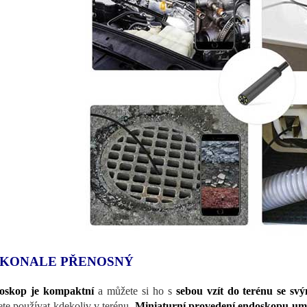
KONALE PŘENOSNÝ
oskop je kompaktní
a můžete si ho s
sebou vzít do terénu se s
te používat kdekoliv v terénu.
Miniaturní provedení endoskopu um