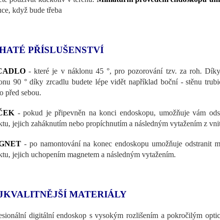
uce, když bude třeba
HATÉ PŘÍSLUŠENSTVÍ
CADLO
- které je v náklonu 45 °, pro pozorování tzv. za roh. Dí
onu 90 ° díky zrcadlu budete lépe vidět například boční - stěnu trubi
o před sebou.
ČEK
- pokud je připevněn na konci endoskopu, umožňuje vám odstr
ktu, jejich zaháknutím nebo propíchnutím a následným vytažením z vnitř
GNET
- po namontování na konec endoskopu umožňuje odstranit ma
ktu, jejich uchopením magnetem a následným vytažením.
JKVALITNĚJŠÍ MATERIÁLY
esionální digitální endoskop s vysokým rozlišením a pokročilým op