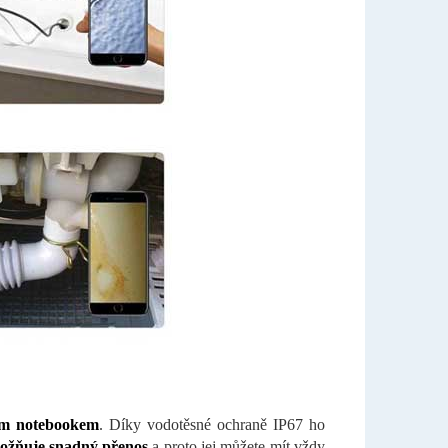
vým notebookem
. Díky vodotěsné ochraně IP67 ho
ožňuje snadný přenos
a proto jej můžete mít vždy