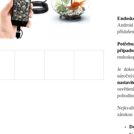
Endosko
Andro
přísluše
Potřebu
případ
endoskop
Je doko
náročný
nastavi
osvětle
pohodlno
Nejkvali
zárukou 
Do