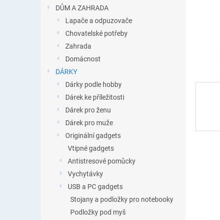
n
DŮM A ZAHRADA
e
Lapače a odpuzovače
l
Chovatelské potřeby
Zahrada
Domácnost
DÁRKY
Dárky podle hobby
Dárek ke příležitosti
Dárek pro ženu
Dárek pro muže
Originální gadgets
Vtipné gadgets
Antistresové pomůcky
Vychytávky
USB a PC gadgets
Stojany a podložky pro notebooky
Podložky pod myš