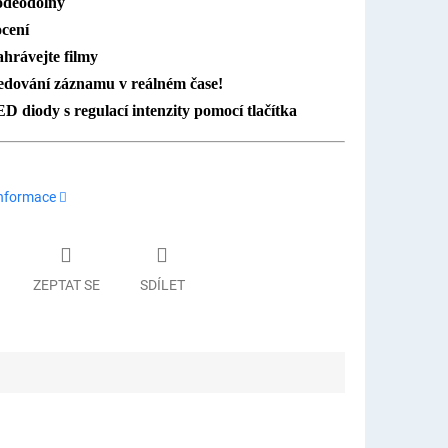
děodolný
cení
hrávejte filmy
edování záznamu v reálném čase!
D diody s regulací intenzity pomocí tlačítka
informace
ZEPTAT SE
SDÍLET