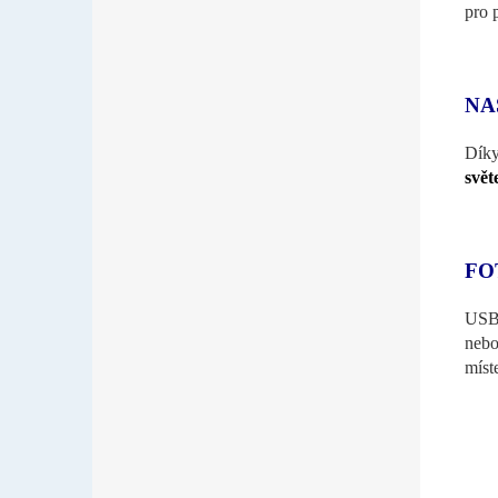
pro 
NA
Dí
svět
FO
USB
nebo
míst