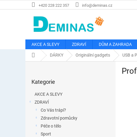
Přejít
+420 228 222 357
info@deminas.cz
na
obsah
AKCE A SLEVY
ZDRAVÍ
DŮM A ZAHRADA
Domů
DÁRKY
Originální gadgets
USB a 
P
Prof
o
Přeskočit
s
Kategorie
kategorie
t
r
AKCE A SLEVY
a
ZDRAVÍ
n
Co Vás trápí?
n
í
Zdravotní pomůcky
p
Péče o tělo
a
Sport