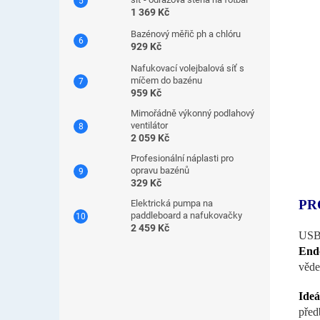
1 369 Kč
Bazénový měřič ph a chlóru
929 Kč
Nafukovací volejbalová síť s
míčem do bazénu
959 Kč
Mimořádně výkonný podlahový
ventilátor
2 059 Kč
Profesionální náplasti pro
opravu bazénů
329 Kč
PR
Elektrická pumpa na
paddleboard a nafukovačky
2 459 Kč
USB 
Endo
věde
Ide
před