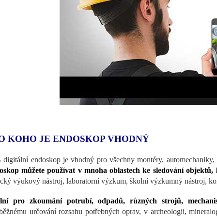
O KOHO JE ENDOSKOP VHODNÝ
digitální endoskop je vhodný pro všechny montéry, automechaniky, opr
skop můžete používat v mnoha oblastech ke sledování objektů,
cký výukový nástroj, laboratorní výzkum, školní výzkumný nástroj, kont
ální pro zkoumání potrubí, odpadů, různých strojů, mechani
běžnému určování rozsahu potřebných oprav, v archeologii, mineralog