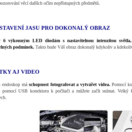
pozorování věcí dalších očím nepřístupných předmětů.
STAVENÍ JASU PRO DOKONALÝ OBRAZ
ky
6 výkonným LED diodám s nastavitelnou intenzitou světla,
elných podmínek.
Takto bude Váš obraz dokonalý kdykoliv a kdekoli
TKY AJ VIDEO
 endoskop má
schopnost fotografovat a vytvářet videa.
Pomocí kon
 pomocí USB konektoru k počítači a můžete začít snímat. Velký 
ech.