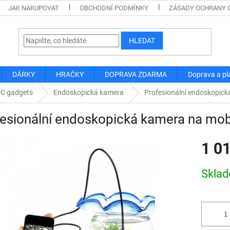
JAK NAKUPOVAT
OBCHODNÍ PODMÍNKY
ZÁSADY OCHRANY 
HLEDAT
DÁRKY
HRAČKY
DOPRAVA ZDARMA
Doprava a pl
PC gadgets
Endoskopická kamera
Profesionální endoskopick
esionální endoskopická kamera na mob
1 0
Měrná
Skla
cena: