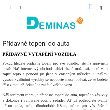
Přejít
NÁKUP
na
obsah
KOŠÍK
Přídavné topení do auta
PŘÍDAVNÉ VYTÁPĚNÍ VOZIDLA
Pokud hledáte přídavné topení pro své vozidlo, jste na správném
místě. Náš internetový obchod nabízí různé možnosti, které vám
zajistí teplo a pohodlí při jízdě v chladných měsících. S našimi
vysoce kvalitními výrobky se nebudete muset obávat, že se budete
třást zimou při čekání na zahřátí vašeho vozu.
Náš sortiment zahrnuje přenosná topení do auta, topení do zásuvky
a dokonce i vyhřívané potahy sedadel. Ať už potřebujete rychlý
přísun tepla, nebo dlouhodobé řešení, máme pro vás řešení.