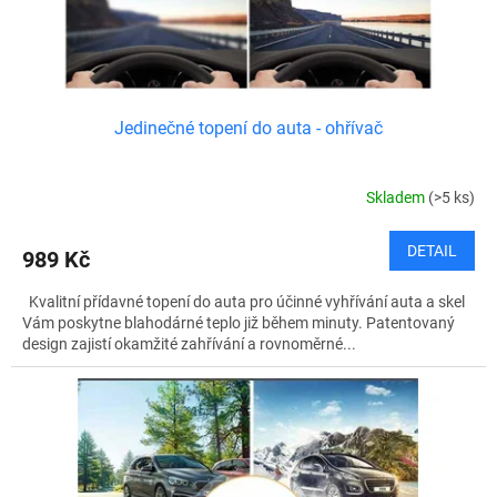
k
t
ů
Jedinečné topení do auta - ohřívač
Skladem
(>5 ks)
DETAIL
989 Kč
Kvalitní přídavné topení do auta pro účinné vyhřívání auta a skel
Vám poskytne blahodárné teplo již během minuty. Patentovaný
design zajistí okamžité zahřívání a rovnoměrné...