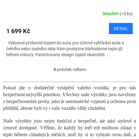
Skladem
(>5 ks)
DETAIL
1 699 Kč
Výkonné přídavné topení do auta pro účinné vyhřívání auta a
čelního nebo zadního skla Vám poskytne blahodárné teplo již
během minuty. Patentovaný design zajistí okamžité...
4
položek celkem
O
v
l
Pokud jde o dodatečné vytápění vašeho vozidla, je pro nás
á
bezpečnost nejvyšší prioritou. Všechny naše výrobky jsou navrženy
d
a
s bezpečnostními prvky, jako je automatické vypnutí a ochrana proti
c
přehřátí, abyste byli vy i vaše vozidlo vždy chráněni.
í
p
Naše výrobky jsou nejen funkční a bezpečné, ale také stylové a
r
cenově dostupné. Věříme, že každý by měl mít možnost zůstat v
v
teple během chladných měsíců, aniž by si to vybralo svou daň, a
k