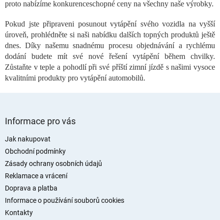
proto nabízíme konkurenceschopné ceny na všechny naše výrobky.
y
v
Pokud jste připraveni posunout vytápění svého vozidla na vyšší
ý
p
úroveň, prohlédněte si naši nabídku dalších topných produktů ještě
i
dnes. Díky našemu snadnému procesu objednávání a rychlému
s
dodání budete mít své nové řešení vytápění během chvilky.
u
Zůstaňte v teple a pohodlí při své příští zimní jízdě s našimi vysoce
kvalitními produkty pro vytápění automobilů.
Z
á
Informace pro vás
p
a
Jak nakupovat
t
Obchodní podmínky
í
Zásady ochrany osobních údajů
Reklamace a vrácení
Doprava a platba
Informace o používání souborů cookies
Kontakty