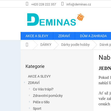
Přejít
+420 228 222 357
info@deminas.cz
na
obsah
AKCE A SLEVY
ZDRAVÍ
DŮM A ZAHRADA
Domů
DÁRKY
Dárky podle hobby
Dárek p
P
Nabí
o
Přeskočit
s
Kategorie
kategorie
JED
t
r
AKCE A SLEVY
Pokud h
a
ZDRAVÍ
nabízí 
n
Co Vás trápí?
n
Ať už j
í
Zdravotní pomůcky
vaše za
p
Péče o tělo
cestách 
a
Sport