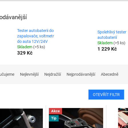
odávanější
Tester autobaterii do
Spolehlivý tester
zapalovače, voltmetr
autobaterií
do auta 12V/24V
Skladem
(>5 ks)
Skladem
(>5 ks)
1 229 Kč
329 Kč
učujeme
Nejlevnější
Nejdražší
Nejprodávanější
Abecedně
OTEVŘÍT FILTR
Akce
Tip