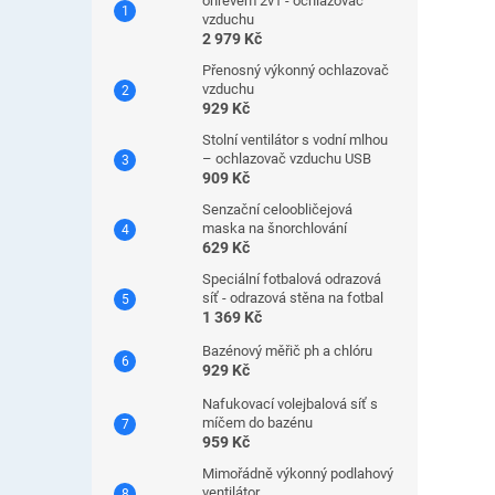
ohřevem 2v1 - ochlazovač
vzduchu
2 979 Kč
Přenosný výkonný ochlazovač
vzduchu
929 Kč
Stolní ventilátor s vodní mlhou
– ochlazovač vzduchu USB
909 Kč
Senzační celoobličejová
maska ​​na šnorchlování
629 Kč
Speciální fotbalová odrazová
síť - odrazová stěna na fotbal
1 369 Kč
Bazénový měřič ph a chlóru
929 Kč
Nafukovací volejbalová síť s
míčem do bazénu
959 Kč
Mimořádně výkonný podlahový
ventilátor