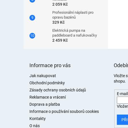
2 059 Kč
Profesionální náplasti pro
opravu bazénů
329 Kč
Elektrická pumpa na
paddleboard a nafukovačky
2 459 Kč
Z
á
Informace pro vás
Odebír
p
a
Jak nakupovat
Vložte 
shopu.
t
Obchodní podmínky
í
Zásady ochrany osobních údajů
E-mail
Reklamace a vrácení
Doprava a platba
Vložen
Informace o používání souborů cookies
Kontakty
PŘI
O nás