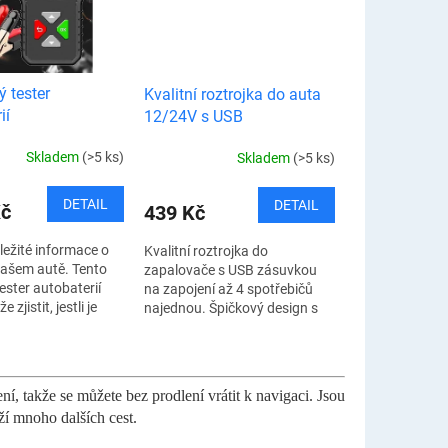
ý tester
Kvalitní roztrojka do auta
ií
12/24V s USB
Skladem
(>5 ks)
Skladem
(>5 ks)
DETAIL
DETAIL
Kč
439 Kč
ležité informace o
Kvalitní roztrojka do
 vašem autě. Tento
zapalovače s USB zásuvkou
ester autobaterií
na zapojení až 4 spotřebičů
zjistit, jestli je
najednou. Špičkový design s
e v dobré kondici.
flexibilní rotací umožňuje
 předejít různým...
pohodlný přístup a komfortní
používání v...
í, takže se můžete bez prodlení vrátit k navigaci. Jsou
ží mnoho dalších cest.