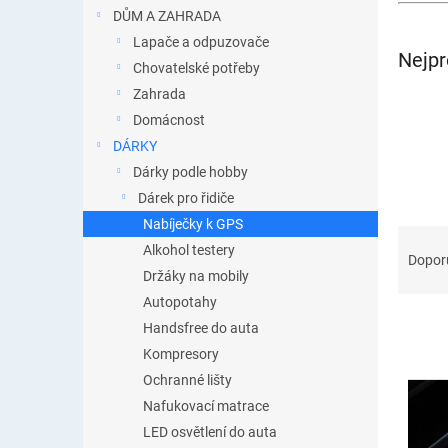
n
DŮM A ZAHRADA
e
Lapače a odpuzovače
l
Nejpr
Chovatelské potřeby
Zahrada
Domácnost
DÁRKY
Dárky podle hobby
Dárek pro řidiče
Nabíječky k GPS
Ř
Alkohol testery
a
Dopor
Držáky na mobily
z
e
Autopotahy
n
Handsfree do auta
í
Kompresory
p
V
Ochranné lišty
r
ý
Nafukovací matrace
o
p
d
LED osvětlení do auta
i