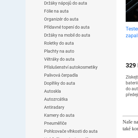
u
Držáky nápojů do auta
s
k
Fólie na auta
p
t
r
Organizér do auta
ů
o
Přídavné topení do auta
Teste
d
zapal
Držáky na mobil do auta
u
auta
Roletky do auta
k
Plachty na auto
t
ů
Větráky do auta
329
Příslušenství autokosmetiky
Palivová čerpadla
Získej
bateri
Doplňky do auta
do au
Autoskla
předej
Autozrcátka
jako j
nejne
Antiradary
Voltme
Kamery do auta
Naše na
Pneuměřiče
také ko
Pohlcovače vlhkosti do auta