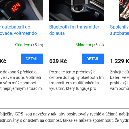
r autobaterii do
Bluetooth fm transmitter
Spolehliv
ovače, voltmetr do
do auta
autobater
 12V/24V
Skladem
(>5 ks)
Skladem
(>5 ks)
DETAIL
DETAIL
 Kč
629 Kč
1 229 
te dokonalý přehled o
Poznejte tento prémiový a
Získejte dů
i ve svém autě. Voltmetr
cenově dostupný bluetooth fm
baterii ve
ta vám může pomoci
transmitter s multifunkčním
praktický t
ít nepříjemným situacím,
využitím, který funguje pro
vám pomůže 
e vybitá baterie v tom
přehrání hudby, poslechu
vaše bateri
vhodnějším momentě.
rádia, jak autonabíječka a
Můžete tak
O
tr...
handsfree do...
v
l
bíječky GPS jsou navrženy tak, aby poskytovaly rychlé a účinné nabíjen
á
nstruovány s ohledem na odolnost, takže se můžete spolehnout, že vydr
d