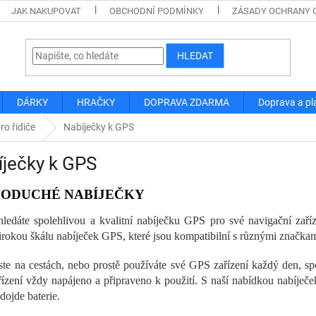
JAK NAKUPOVAT
OBCHODNÍ PODMÍNKY
ZÁSADY OCHRANY 
HLEDAT
DÁRKY
HRAČKY
DOPRAVA ZDARMA
Doprava a pl
ro řidiče
Nabíječky k GPS
ječky k GPS
NODUCHÉ NABÍJEČKY
ledáte spolehlivou a kvalitní nabíječku GPS pro své navigační zaří
širokou škálu nabíječek GPS, které jsou kompatibilní s různými značka
ste na cestách, nebo prostě používáte své GPS zařízení každý den, spo
řízení vždy napájeno a připraveno k použití. S naší nabídkou nabíječ
dojde baterie.