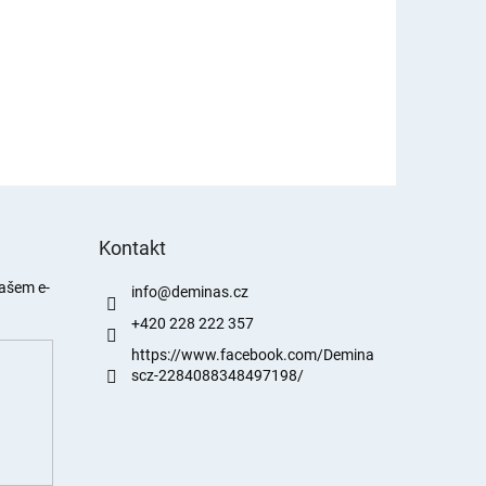
Kontakt
našem e-
info
@
deminas.cz
+420 228 222 357
https://www.facebook.com/Demina
scz-2284088348497198/