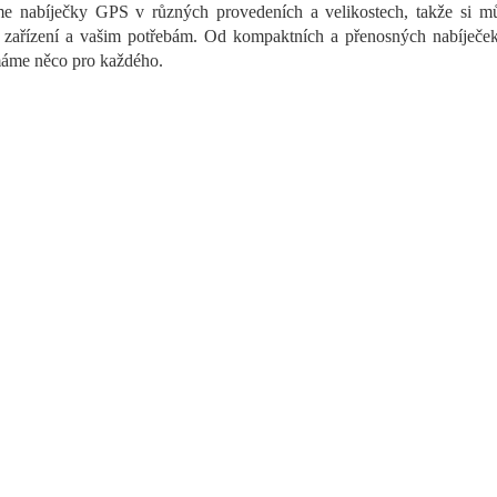
a
e nabíječky GPS v různých provedeních a velikostech, takže si můž
c
zařízení a vašim potřebám. Od kompaktních a přenosných nabíječek a
í
máme něco pro každého.
p
r
v
k
y
v
ý
p
i
s
u