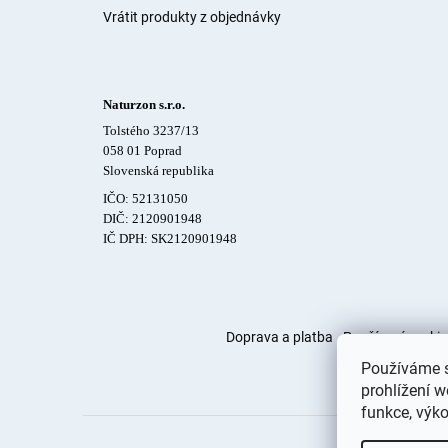
Vrátit produkty z objednávky
Naturzon s.r.o.
Tolstého 3237/13
058 01 Poprad
Slovenská republika
IČO: 52131050
DIČ: 2120901948
IČ DPH: SK2120901948
Doprava a platba
Používaní cookie
Používáme s
prohlížení w
funkce, výko