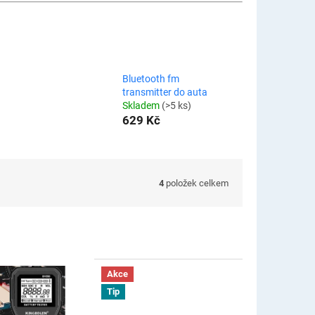
Bluetooth fm
transmitter do auta
Skladem
(>5 ks)
629 Kč
4
položek celkem
Akce
Tip