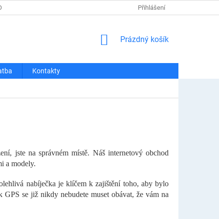
OSOBNÍCH ÚDAJŮ
REKLAMACE A VRÁCENÍ
Přihlášení
DOPRAVA A PLATBA
NÁKUPNÍ
Prázdný košík
KOŠÍK
atba
Kontakty
zení, jste na správném místě. Náš internetový obchod
mi a modely.
lehlivá nabíječka je klíčem k zajištění toho, aby bylo
ek GPS se již nikdy nebudete muset obávat, že vám na