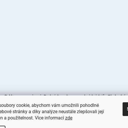
s
Reklamace a vrácení
Podmínky ochrany osobních údajů
Obchodní 
oubory cookie, abychom vám umožnili pohodlné
Obchodní podmínky
Doprava a platba
ebové stránky a díky analýze neustále zlepšovali její
n a použitelnost. Více informací
zde