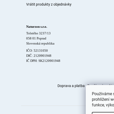
Vrátit produkty z objednávky
Naturzon s.r.o.
Tolstého 3237/13
058 01 Poprad
Slovenská republika
IČO: 52131050
DIČ: 2120901948
IČ DPH: SK2120901948
Doprava a platba
Používaní cookie
Používáme s
prohlížení w
funkce, výko