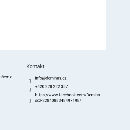
Kontakt
našem e-
info
@
deminas.cz
+420 228 222 357
https://www.facebook.com/Demina
scz-2284088348497198/