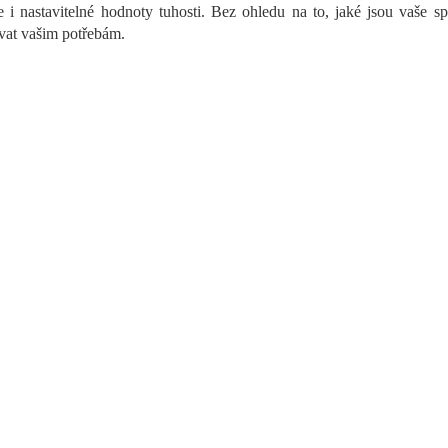
 i nastavitelné hodnoty tuhosti. Bez ohledu na to, jaké jsou vaše s
p
r
at vašim potřebám.
v
k
y
v
ý
p
i
s
u