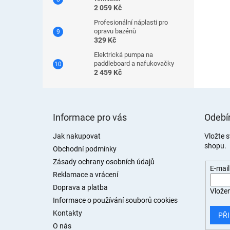
2 059 Kč
Profesionální náplasti pro
opravu bazénů
329 Kč
Elektrická pumpa na
paddleboard a nafukovačky
2 459 Kč
Z
á
Informace pro vás
Odebír
p
a
Jak nakupovat
Vložte 
shopu.
t
Obchodní podmínky
í
Zásady ochrany osobních údajů
E-mail
Reklamace a vrácení
Doprava a platba
Vložen
Informace o používání souborů cookies
Kontakty
PŘI
O nás