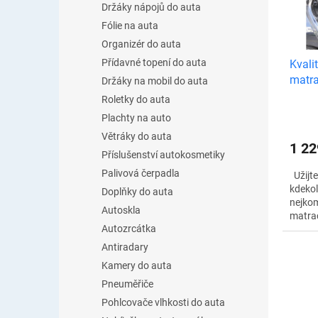
u
Držáky nápojů do auta
s
k
p
Fólie na auta
t
r
Organizér do auta
ů
o
Přídavné topení do auta
Kvali
d
matra
Držáky na mobil do auta
u
Roletky do auta
k
t
Plachty na auto
ů
Větráky do auta
1 22
Příslušenství autokosmetiky
Palivová čerpadla
Užijte
kdekol
Doplňky do auta
nejkom
Autoskla
matrac
Autozrcátka
rozmě
použív
Antiradary
Tato m
Kamery do auta
Pneuměřiče
Pohlcovače vlhkosti do auta