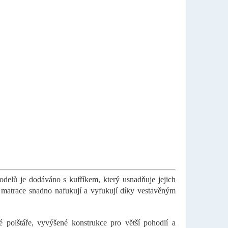
delů je dodáváno s kufříkem, který usnadňuje jejich
 matrace snadno nafukují a vyfukují díky vestavěným
 polštáře, vyvýšené konstrukce pro větší pohodlí a