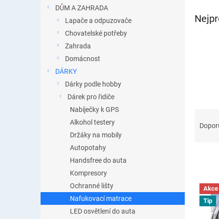
n
DŮM A ZAHRADA
e
Nejpr
Lapače a odpuzovače
l
Chovatelské potřeby
Zahrada
Domácnost
DÁRKY
Dárky podle hobby
Dárek pro řidiče
Nabíječky k GPS
Ř
Alkohol testery
a
Dopor
z
Držáky na mobily
e
Autopotahy
n
Handsfree do auta
í
Kompresory
p
V
Ochranné lišty
r
Akce
ý
o
Nafukovací matrace
Tip
p
d
LED osvětlení do auta
i