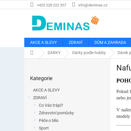
Přejít
+420 228 222 357
info@deminas.cz
na
obsah
AKCE A SLEVY
ZDRAVÍ
DŮM A ZAHRADA
Domů
DÁRKY
Dárky podle hobby
Dárek p
P
Naf
o
Přeskočit
s
Kategorie
kategorie
POHO
t
r
AKCE A SLEVY
Pokud h
a
ZDRAVÍ
nebo je
n
Co Vás trápí?
n
V našem
í
Zdravotní pomůcky
modely 
p
Péče o tělo
a
Sport