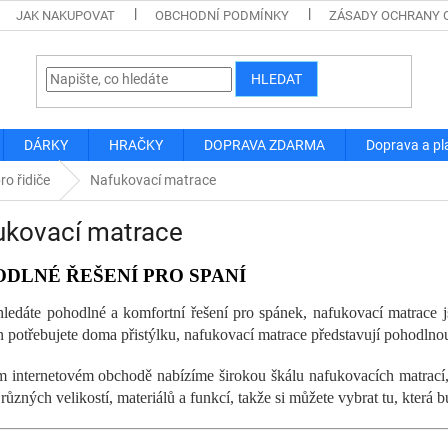
JAK NAKUPOVAT
OBCHODNÍ PODMÍNKY
ZÁSADY OCHRANY 
HLEDAT
DÁRKY
HRAČKY
DOPRAVA ZDARMA
Doprava a pl
ro řidiče
Nafukovací matrace
ukovací matrace
DLNÉ ŘEŠENÍ PRO SPANÍ
ledáte pohodlné a komfortní řešení pro spánek, nafukovací matrace js
n potřebujete doma přistýlku, nafukovací matrace představují pohodlno
 internetovém obchodě nabízíme širokou škálu nafukovacích matrací,
různých velikostí, materiálů a funkcí, takže si můžete vybrat tu, kter