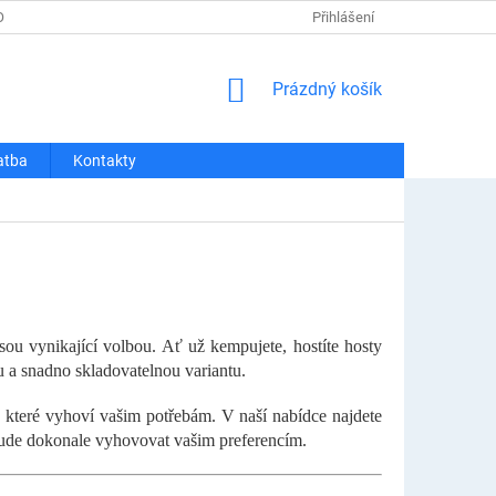
OSOBNÍCH ÚDAJŮ
REKLAMACE A VRÁCENÍ
Přihlášení
DOPRAVA A PLATBA
NÁKUPNÍ
Prázdný košík
KOŠÍK
atba
Kontakty
ou vynikající volbou. Ať už kempujete, hostíte hosty
u a snadno skladovatelnou variantu.
 které vyhoví vašim potřebám. V naší nabídce najdete
á bude dokonale vyhovovat vašim preferencím.