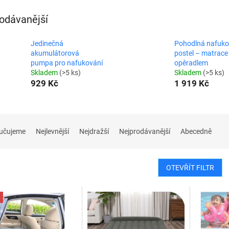
odávanější
Jedinečná
Pohodlná nafuko
akumulátorová
postel – matrace
pumpa pro nafukování
opěradlem
Skladem
(>5 ks)
Skladem
(>5 ks)
929 Kč
1 919 Kč
učujeme
Nejlevnější
Nejdražší
Nejprodávanější
Abecedně
OTEVŘÍT FILTR