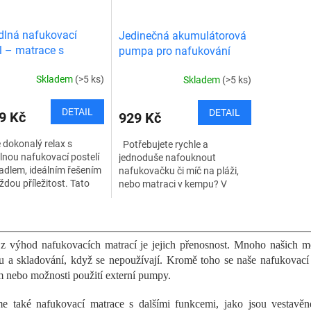
lná nafukovací
Jedinečná akumulátorová
l – matrace s
pumpa pro nafukování
adlem
Skladem
(>5 ks)
Skladem
(>5 ks)
DETAIL
DETAIL
9 Kč
929 Kč
e dokonalý relax s
Potřebujete rychle a
nou nafukovací postelí
jednoduše nafouknout
adlem, ideálním řešením
nafukovačku či míč na pláži,
ždou příležitost. Tato
nebo matraci v kempu? V
í matrace v královské
takových případech je ideálním
sti Queen nabízí komfort
řešením právě tato
O
akumulátorová pumpa pro...
v
l
z výhod nafukovacích matrací je jejich přenosnost. Mnoho našich mo
á
u a skladování, když se nepoužívají. Kromě toho se naše nafukovací
d
nebo možnosti použití externí pumpy.
a
c
e také nafukovací matrace s dalšími funkcemi, jako jsou vestavěné
í