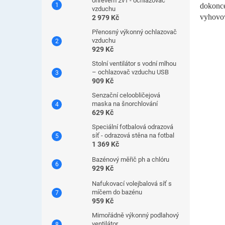
ohřevem 2v1 - ochlazovač
dokonce
vzduchu
vyhovov
2 979 Kč
Přenosný výkonný ochlazovač
vzduchu
929 Kč
Stolní ventilátor s vodní mlhou
– ochlazovač vzduchu USB
909 Kč
Senzační celoobličejová
maska ​​na šnorchlování
629 Kč
Speciální fotbalová odrazová
síť - odrazová stěna na fotbal
1 369 Kč
Bazénový měřič ph a chlóru
929 Kč
Nafukovací volejbalová síť s
míčem do bazénu
959 Kč
Mimořádně výkonný podlahový
ventilátor