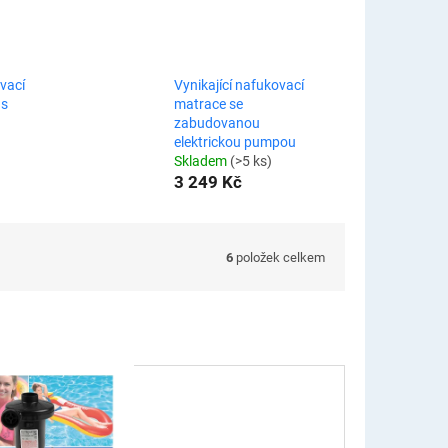
vací
Vynikající nafukovací
 s
matrace se
zabudovanou
elektrickou pumpou
Skladem
(>5 ks)
3 249 Kč
6
položek celkem