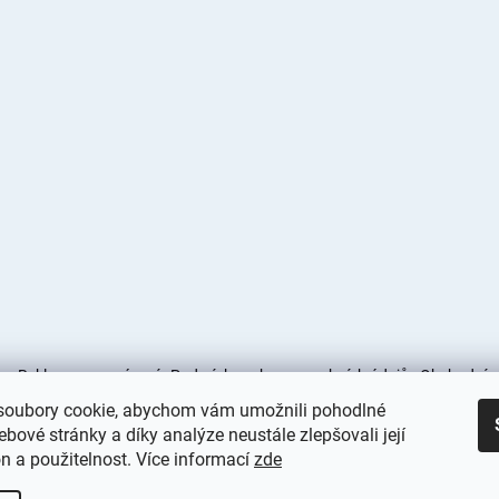
s
Reklamace a vrácení
Podmínky ochrany osobních údajů
Obchodní 
oubory cookie, abychom vám umožnili pohodlné
Obchodní podmínky
Doprava a platba
ebové stránky a díky analýze neustále zlepšovali její
n a použitelnost. Více informací
zde