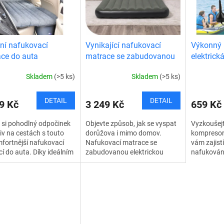
tní nafukovací
Vynikající nafukovací
Výkonný 
ce do auta
matrace se zabudovanou
elektric
elektrickou pumpou
matrace
Skladem
(>5 ks)
Skladem
(>5 ks)
DETAIL
DETAIL
9 Kč
3 249 Kč
659 Kč
 si pohodlný odpočinek
Objevte způsob, jak se vyspat
Vyzkoušej
iv na cestách s touto
dorůžova i mimo domov.
kompresor 
fortnější nafukovací
Nafukovací matrace se
vám zajist
í do auta. Díky ideálním
zabudovanou elektrickou
nafukování
rům lze matraci
pumpou vám poskytne
nafukovací
at v jakémkoli autě.
maximální pohodlí kdekoli a
elektrická
atrace...
kdykoli. Vysokou úroveň...
pomocníke
na...