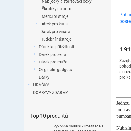
Nabíječky a startovací boxy
Škrabky na auto
Pohod
Měřicí přístroje
poste
Dárek pro kutila
opěr
Dárek pro vinaře
Hudební nástroje
Dárek ke příležitosti
1 91
Dárek pro ženu
Zažijt
Dárek pro muže
pohodl
Originální gadgets
s opěr
Dárky
pro ka
luxusn
HRAČKY
veliko
DOPRAVA ZDARMA
pro...
Jednou 
přeprav
Top 10 produktů
pumpám 
Výkonná mobilní klimatizace s
Nabízím