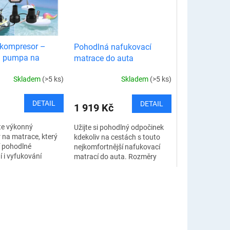
kompresor –
Pohodlná nafukovací
ká pumpa na
matrace do auta
Skladem
(>5 ks)
Skladem
(>5 ks)
DETAIL
DETAIL
1 919 Kč
te výkonný
Užijte si pohodlný odpočinek
na matrace, který
kdekoliv na cestách s touto
í pohodlné
nejkomfortnější nafukovací
 i vyfukování
matrací do auta. Rozměry
ch matrací. Tato
jsou přizpůsobeny tak, aby se
 pumpa je ideálním
matrace vešla do většiny
m při kempování,
vozidel, kde...