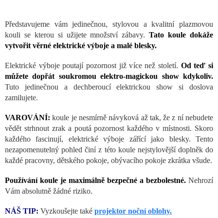
Představujeme vám jedinečnou, stylovou a kvalitní plazmovou
kouli se kterou si užijete množství zábavy.
Tato koule dokáže
vytvořit věrné elektrické výboje a malé blesky.
Elektrické výboje poutají pozornost již více než století.
Od teď si
můžete dopřát soukromou elektro-magickou show kdykoliv.
Tuto jedinečnou a dechberoucí elektrickou show si doslova
zamilujete.
VAROVÁNÍ:
koule je nesmírně návyková až tak, že z ní nebudete
vědět strhnout zrak a poutá pozornost každého v místnosti. Skoro
každého fascinují, elektrické výboje zářící jako blesky. Tento
nezapomenutelný pohled činí z této koule nejstylovější doplněk do
každé pracovny, dětského pokoje, obývacího pokoje zkrátka všude.
Používání koule je maximálně bezpečné a bezbolestné.
Nehrozí
Vám absolutně žádné riziko.
NÁŠ TIP:
Vyzkoušejte také
projektor noční oblohy.