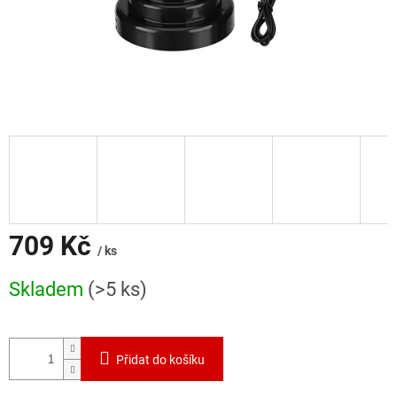
709 Kč
/ ks
Měrná
Skladem
(>5 ks)
cena:
Přidat do košíku