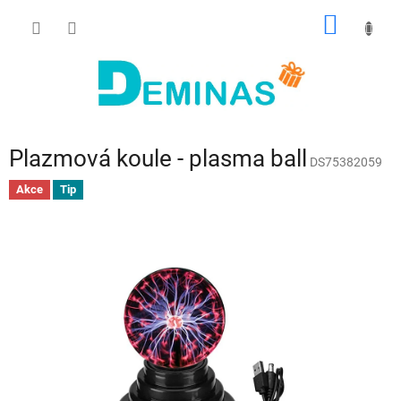
Přejít
NÁKUP
na
obsah
KOŠÍK
Plazmová koule - plasma ball
DS75382059
Akce
Tip