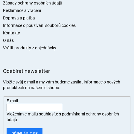
í
Zásady ochrany osobních údajů
Reklamace a vrácení
Doprava a platba
Informace o používání souborů cookies
Kontakty
O nás
Vrátit produkty z objednávky
Odebírat newsletter
Vložte svůj e-mail a my vám budeme zasílat informace o nových
produktech na našem e-shopu.
E-mail
Vložením e-mailu souhlasíte s
podmínkami ochrany osobních
údajů
PŘIHLÁSIT SE