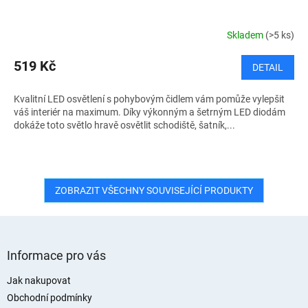
Skladem
(>5 ks)
519 Kč
DETAIL
Kvalitní LED osvětlení s pohybovým čidlem vám pomůže vylepšit
váš interiér na maximum. Díky výkonným a šetrným LED diodám
dokáže toto světlo hravě osvětlit schodiště, šatník,...
ZOBRAZIT VŠECHNY SOUVISEJÍCÍ PRODUKTY
Z
á
Informace pro vás
p
a
Jak nakupovat
t
Obchodní podmínky