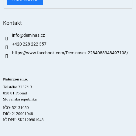
Kontakt
info
@
deminas.cz
+420 228 222 357
https://www.facebook.com/Deminascz-2284088348497198/
Naturzon s.r.o.
Tolstého 3237/13
058 01 Poprad
Slovenská republika
IČO: 52131050
DIČ: 2120901948
IČ DPH: SK2120901948