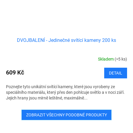
DVOJBALENÍ - Jedinečné svítící kameny 200 ks
Skladem
(>5 ks)
609 Kč
DETAIL
Poznejte tyto unikátní svítící kameny, které jsou vyrobeny ze
speciálního materiálu, který přes den pohlcuje světlo a v noci září.
Jejich hrany jsou mírně leštěné, maximálně...
ZOBRAZIT VŠECHNY PODOBNÉ PRODUKTY