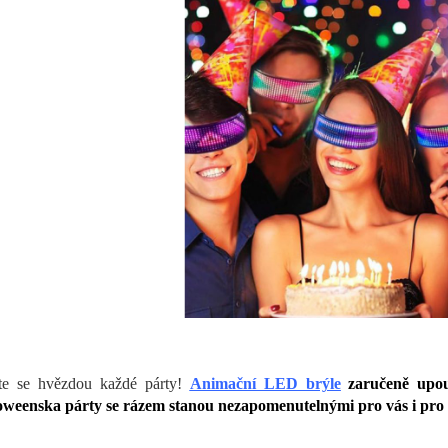
te se hvězdou každé párty!
Animační LED brýle
zaručeně upout
oweenska párty se rázem stanou nezapomenutelnými pro vás i pro