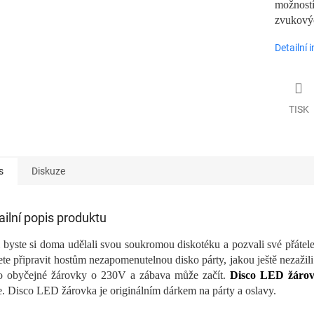
možností
zvukovýc
Detailní 
TISK
s
Diskuze
ailní popis produktu
 byste si doma udělali svou soukromou diskotéku a pozvali své přát
te připravit hostům nezapomenutelnou disko párty, jakou ještě nezaži
o obyčejné žárovky o 230V a zábava může začít.
Disco LED žárov
e. Disco LED žárovka je originálním dárkem na párty a oslavy.