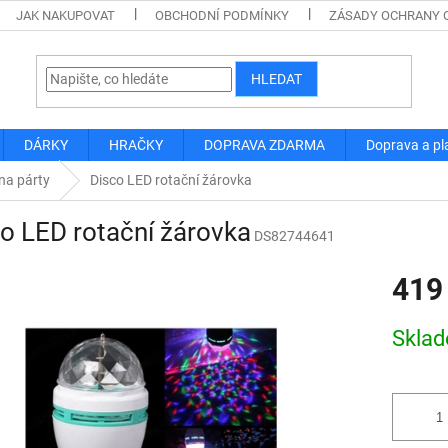
JAK NAKUPOVAT
OBCHODNÍ PODMÍNKY
ZÁSADY OCHRANY 
HLEDAT
DÁRKY
HRAČKY
DOPRAVA ZDARMA
Doprava a pl
na párty
Disco LED rotační žárovka
o LED rotační žárovka
DS82744641
419
Měrná
Skla
cena: