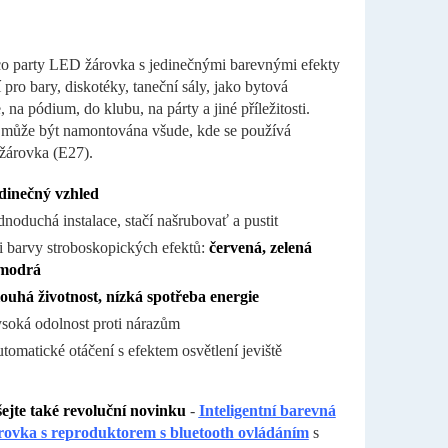
co party LED žárovka s jedinečnými barevnými efekty
í pro bary, diskotéky, taneční sály, jako bytová
 na pódium, do klubu, na párty a jiné příležitosti.
může být namontována všude, kde se používá
 žárovka (E27).
dinečný vzhled
dnoduchá instalace, stačí našrubovať a pustit
i barvy stroboskopických efektů:
červená, zelená
modrá
ouhá životnost, nízká spotřeba energie
soká odolnost proti nárazům
tomatické otáčení s efektem osvětlení jeviště
ejte také revoluční novinku
-
Inteligentní barevná
ovka s reproduktorem s bluetooth ovládáním
s