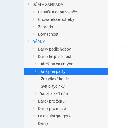
n
DŮM A ZAHRADA
e
Lapače a odpuzovače
l
Chovatelské potřeby
Zahrada
Domácnost
DÁRKY
Dárky podle hobby
Dárek ke příležitosti
Dárek na valentýna
Dárky na párty
Zrcadlové koule
Svítící tyčinky
Dárek ke křtinám
Dárek pro ženu
Dárek pro muže
Originální gadgets
Dárky