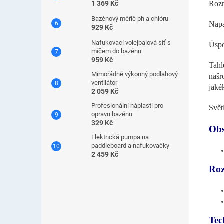
Rozm
1 369 Kč
Bazénový měřič ph a chlóru
Napá
929 Kč
Nafukovací volejbalová síť s
Úspo
míčem do bazénu
959 Kč
Tahl
Mimořádně výkonný podlahový
našr
ventilátor
jaké
2 059 Kč
Profesionální náplasti pro
Svět
opravu bazénů
329 Kč
Obs
Elektrická pumpa na
paddleboard a nafukovačky
2 459 Kč
Roz
Tec