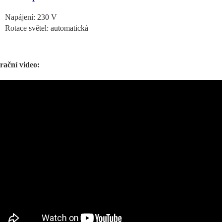
Napájení: 230 V
Rotace světel: automatická
trační video: