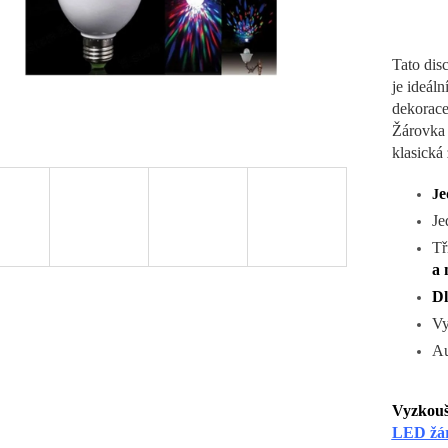
Tato dis
je ideáln
dekorace,
Žárovka 
klasická
e
J
Je
Tř
a 
Dl
Vy
Au
Vyzkouš
LED žár