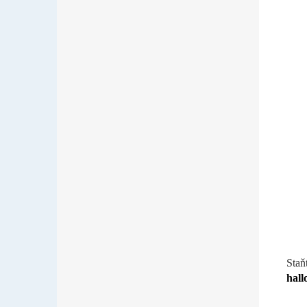
Staň
hall