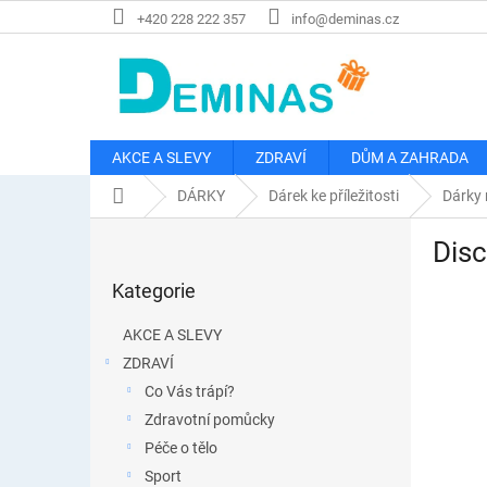
Přejít
+420 228 222 357
info@deminas.cz
na
obsah
AKCE A SLEVY
ZDRAVÍ
DŮM A ZAHRADA
Domů
DÁRKY
Dárek ke příležitosti
Dárky 
P
Disc
o
Přeskočit
s
Kategorie
kategorie
t
r
AKCE A SLEVY
a
ZDRAVÍ
n
Co Vás trápí?
n
í
Zdravotní pomůcky
p
Péče o tělo
a
Sport