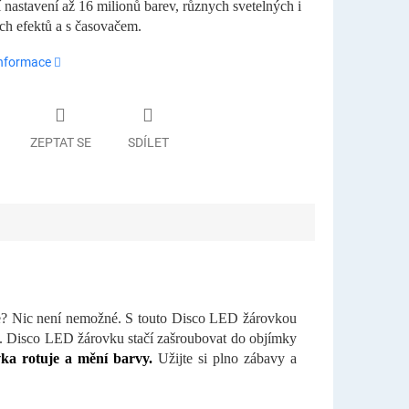
 nastavení až 16 milionů barev, různych svetelných i
h efektů a s časovačem.
informace
ZEPTAT SE
SDÍLET
ele? Nic není nemožné. S touto Disco LED žárovkou
li. Disco LED žárovku stačí zašroubovat do objímky
ka rotuje a mění barvy.
Užijte si plno zábavy a