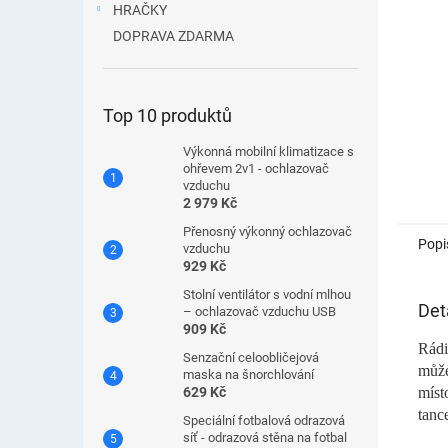
HRAČKY
DOPRAVA ZDARMA
Top 10 produktů
Výkonná mobilní klimatizace s
ohřevem 2v1 - ochlazovač
vzduchu
2 979 Kč
Přenosný výkonný ochlazovač
Popi
vzduchu
929 Kč
Stolní ventilátor s vodní mlhou
Det
– ochlazovač vzduchu USB
909 Kč
Rádi
Senzační celoobličejová
může
maska ​​na šnorchlování
míst
629 Kč
tanc
Speciální fotbalová odrazová
síť - odrazová stěna na fotbal