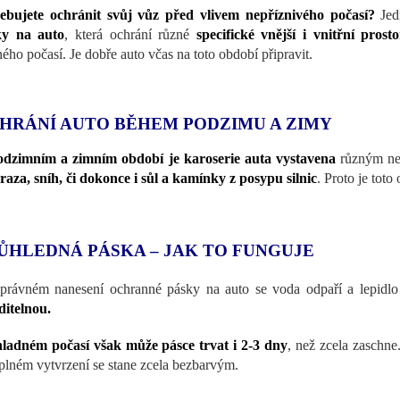
ebujete ochránit svůj vůz před vlivem nepříznivého počasí?
Jed
ky na auto
, která ochrání různé
specifické vnější i vnitřní prost
ného počasí. Je dobře auto včas na toto období připravit.
HRÁNÍ AUTO BĚHEM PODZIMU A ZIMY
dzimním a zimním období je karoserie auta vystavena
různým nep
aza, sníh, či dokonce i sůl a kamínky z posypu silnic
. Proto je toto
ŮHLEDNÁ PÁSKA – JAK TO FUNGUJE
právném nanesení ochranné pásky na auto se voda odpaří a lepidl
ditelnou.
ladném počasí však může pásce trvat i 2-3 dny
, než zcela zaschne
plném vytvrzení se stane zcela bezbarvým.