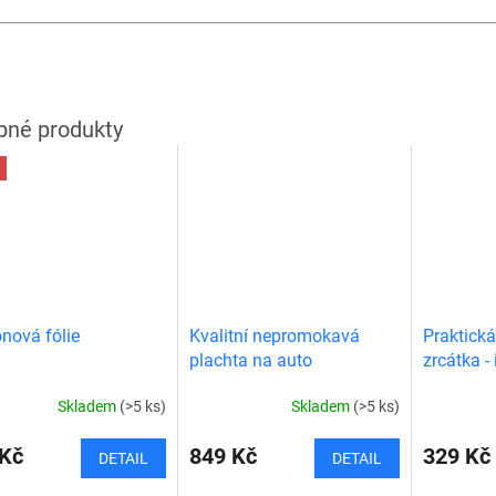
nová fólie
Kvalitní nepromokavá
Praktická
plachta na auto
zrcátka - 
zamlžová
Skladem
(>5 ks)
Skladem
(>5 ks)
 Kč
849 Kč
329 Kč
DETAIL
DETAIL