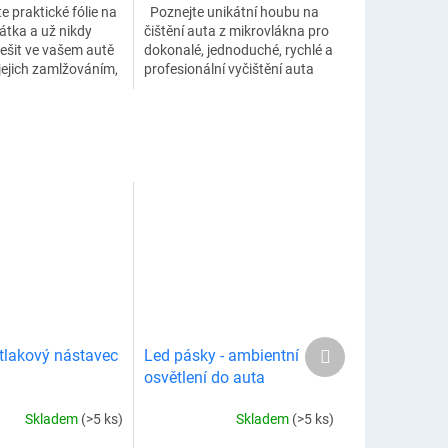
e praktické fólie na
Poznejte unikátní houbu na
átka a už nikdy
čištění auta z mikrovlákna pro
ešit ve vašem autě
dokonalé, jednoduché, rychlé a
jejich zamlžováním,
profesionální vyčištění auta
i kapkami, ani s
bez poškrábání. Vaše auto
m zrcadel. Zaručí
bude dokonale čisté během...
Další
tlakový nástavec
Led pásky - ambientní
produkt
osvětlení do auta
Skladem
(>5 ks)
Skladem
(>5 ks)