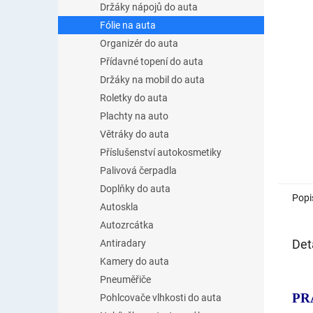
Držáky nápojů do auta
Fólie na auta
Organizér do auta
Přídavné topení do auta
Držáky na mobil do auta
Roletky do auta
Plachty na auto
Větráky do auta
Příslušenství autokosmetiky
Palivová čerpadla
Doplňky do auta
Popi
Autoskla
Autozrcátka
Det
Antiradary
Kamery do auta
Pneuměřiče
PR
Pohlcovače vlhkosti do auta