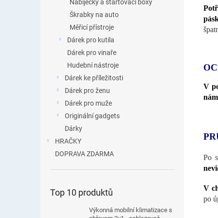
Nabíječky a startovací boxy
Potř
Škrabky na auto
pás
Měřicí přístroje
špat
Dárek pro kutila
Dárek pro vinaře
Hudební nástroje
OC
Dárek ke příležitosti
V po
Dárek pro ženu
námr
Dárek pro muže
Originální gadgets
Dárky
PR
HRAČKY
DOPRAVA ZDARMA
Po s
nevi
V ch
Top 10 produktů
po ú
Výkonná mobilní klimatizace s