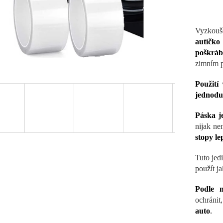
Vyzkouš
autíčko
poškrá
zimním p
Použití
jednodu
Páska j
nijak ne
stopy le
Tuto jed
použít ja
Podle m
ochránit
auto
.