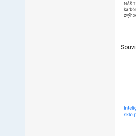
NÁŠ TI
karbón
zvýh
Souvi
Inteli
sklo 