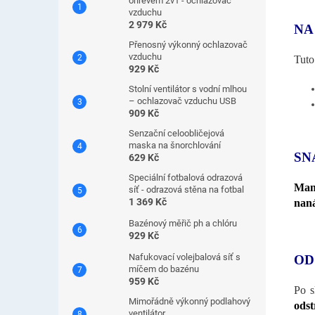
ohřevem 2v1 - ochlazovač
vzduchu
2 979 Kč
NA
Přenosný výkonný ochlazovač
vzduchu
Tuto
929 Kč
Stolní ventilátor s vodní mlhou
– ochlazovač vzduchu USB
909 Kč
Senzační celoobličejová
maska ​​na šnorchlování
SN
629 Kč
Speciální fotbalová odrazová
Man
síť - odrazová stěna na fotbal
1 369 Kč
naná
Bazénový měřič ph a chlóru
929 Kč
Nafukovací volejbalová síť s
OD
míčem do bazénu
959 Kč
Po s
Mimořádně výkonný podlahový
odst
ventilátor