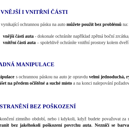
 VNĚJŠÍ I VNITŘNÍ ČÁSTI
 vynikající ochrannou pásku na auto
můžete použít bez problémů
na:
vnější části auta
- dokonale ochráníte například zpětná boční zrcátka
vnitřní části auta
– spolehlivě ochráníte vnitřní prostory kolem dveří
ADNÁ MANIPULACE
ipulace
s ochrannou páskou na auto je opravdu
velmi jednoduchá, r
šet na předem očištěné a suché místo
a na konci nalepování požadov
STRANĚNÍ BEZ POŠKOZENÍ
končení zimního období, nebo i kdykoli, když budete považovat za 
ranit bez jakéhokoli poškození povrchu auta
.
Nezničí se barv