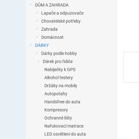
n
DŮM A ZAHRADA
e
Lapače a odpuzovače
l
Chovatelské potřeby
Zahrada
Domácnost
DÁRKY
Dárky podle hobby
Dárek pro řidiče
Nabíječky k GPS
Alkohol testery
Držáky na mobily
Autopotahy
Handsfree do auta
Kompresory
Ochranné lišty
Nafukovací matrace
LED osvětlení do auta