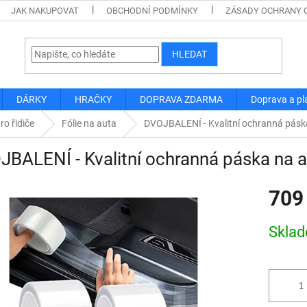
JAK NAKUPOVAT
OBCHODNÍ PODMÍNKY
ZÁSADY OCHRANY 
HLEDAT
DÁRKY
HRAČKY
DOPRAVA ZDARMA
Doprava a pl
ro řidiče
Fólie na auta
DVOJBALENÍ - Kvalitní ochranná pásk
BALENÍ - Kvalitní ochranná páska na 
709
Měrná
Skla
cena: