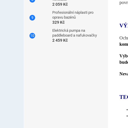
povr
2 059 Kč
Profesionální náplasti pro
opravu bazénů
329 Kč
VÝ
Elektrická pumpa na
paddleboard a nafukovačky
Ochr
2 459 Kč
komf
Výbě
bude
Nevá
TE