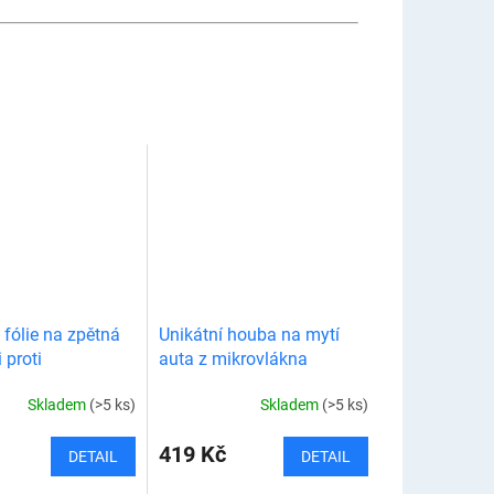
 fólie na zpětná
Unikátní houba na mytí
i proti
auta z mikrovlákna
ní
Skladem
(>5 ks)
Skladem
(>5 ks)
419 Kč
DETAIL
DETAIL