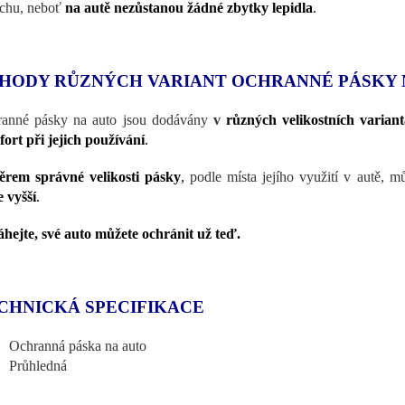
chu, neboť
na autě nezůstanou žádné zbytky lepidla
.
HODY RŮZNÝCH VARIANT OCHRANNÉ PÁSKY 
anné pásky na auto jsou dodávány
v
různých velikostních varian
ort při jejich používání
.
rem správné velikosti pásky
,
podle místa jejího využití v autě, m
 vyšší
.
hejte, své auto můžete ochránit už teď.
CHNICKÁ SPECIFIKACE
Ochranná páska na auto
Průhledná