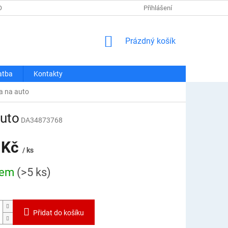
OSOBNÍCH ÚDAJŮ
REKLAMACE A VRÁCENÍ
Přihlášení
DOPRAVA A PLATBA
NÁKUPNÍ
Prázdný košík
KOŠÍK
atba
Kontakty
a na auto
auto
DA34873768
 Kč
/ ks
dem
(>5 ks)
Přidat do košíku