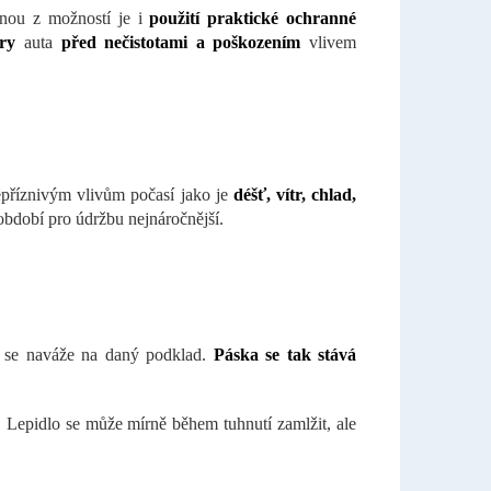
nou z možností je i
použití praktické ochranné
ory
auta
před nečistotami a poškozením
vlivem
říznivým vlivům počasí jako je
déšť, vítr, chlad,
 období pro údržbu nejnáročnější.
o se naváže na daný podklad.
Páska se tak stává
. Lepidlo se může mírně během tuhnutí zamlžit, ale