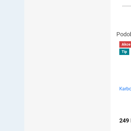
Akce
Tip
Karbo
249