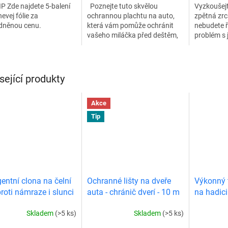
P Zde najdete 5-balení
Poznejte tuto skvělou
Vyzkoušejt
evej fólie za
ochrannou plachtu na auto,
zpětná zrc
odněnou cenu.
která vám pomůže ochránit
nebudete ř
vašeho miláčka před deštěm,
problém s 
prachem, námrazou,
s dešťovým
škodlivým UV zářením a jiným
poškrábání
poškozením....
vám...
sející produkty
Akce
Tip
gentní clona na čelní
Ochranné lišty na dveře
Výkonný 
proti námraze i slunci
auta - chránič dverí - 10 m
na hadici
Skladem
(>5 ks)
Skladem
(>5 ks)