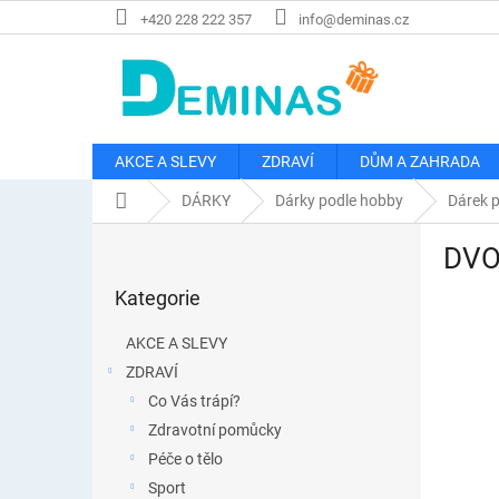
Přejít
+420 228 222 357
info@deminas.cz
na
obsah
AKCE A SLEVY
ZDRAVÍ
DŮM A ZAHRADA
Domů
DÁRKY
Dárky podle hobby
Dárek p
P
DVOJ
o
Přeskočit
s
Kategorie
kategorie
t
r
AKCE A SLEVY
a
ZDRAVÍ
n
Co Vás trápí?
n
í
Zdravotní pomůcky
p
Péče o tělo
a
Sport