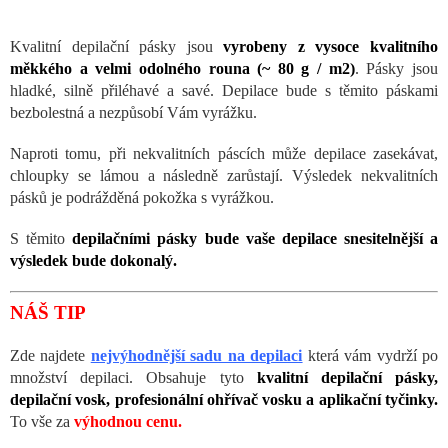
Kvalitní depilační pásky jsou
vyrobeny z vysoce kvalitního
měkkého a velmi odolného rouna (~ 80 g / m2)
. Pásky jsou
hladké, silně přiléhavé a savé. Depilace bude s těmito páskami
bezbolestná a nezpůsobí Vám vyrážku.
Naproti tomu, při nekvalitních páscích může depilace zasekávat,
chloupky se lámou a následně zarůstají. Výsledek nekvalitních
pásků je podrážděná pokožka s vyrážkou.
S těmito
depilačními pásky bude vaše depilace snesitelnější a
výsledek bude dokonalý.
NÁŠ TIP
Zde najdete
nejvýhodnější sadu na depilaci
která vám vydrží po
množství depilaci. Obsahuje tyto
kvalitní depilační pásky,
depilační vosk, profesionální ohřívač vosku a aplikační tyčinky.
To vše za
výhodnou cenu.