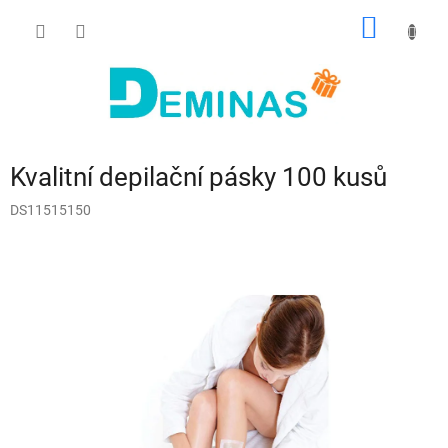
Přejít
NÁKUP
na
obsah
KOŠÍK
Kvalitní depilační pásky 100 kusů
DS11515150