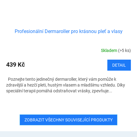
Profesionální Dermaroller pro krásnou pleť a vlasy
Skladem
(>5 ks)
439 Kč
DETAIL
Poznejte tento jedinečný dermaroller, který vám pomůže k
zdravější a hezčí pleti, hustým vlasem a mladšímu vzhledu. Díky
speciální terapii pomáhá odstraňovat vrásky, zpevňuje...
ZOBRAZIT VŠECHNY SOUVISEJÍCÍ PRODUKTY