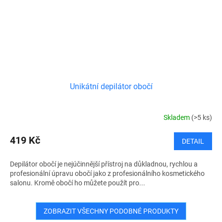
Unikátní depilátor obočí
Skladem
(>5 ks)
419 Kč
DETAIL
Depilátor obočí je nejúčinnější přístroj na důkladnou, rychlou a
profesionální úpravu obočí jako z profesionálního kosmetického
salonu. Kromě obočí ho můžete použít pro...
ZOBRAZIT VŠECHNY PODOBNÉ PRODUKTY