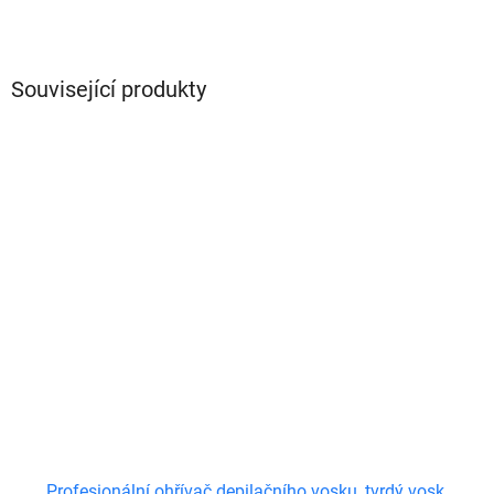
Související produkty
Profesionální ohřívač depilačního vosku, tvrdý vosk,