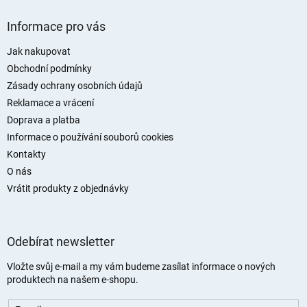
Z
á
Informace pro vás
p
a
Jak nakupovat
t
Obchodní podmínky
í
Zásady ochrany osobních údajů
Reklamace a vrácení
Doprava a platba
Informace o používání souborů cookies
Kontakty
O nás
Vrátit produkty z objednávky
Odebírat newsletter
Vložte svůj e-mail a my vám budeme zasílat informace o nových
produktech na našem e-shopu.