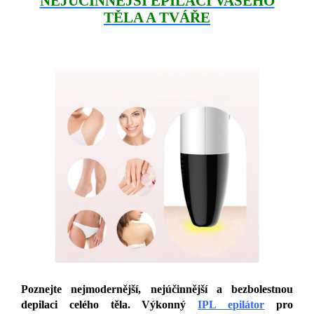
NEJÚČINNĚJŠÍ EPILACI VAŠEHO
TĚLA A TVÁŘE
Poznejte nejmodernější, nejúčinnější a bezbolestnou
depilaci celého těla. Výkonný
IPL epilátor
pro