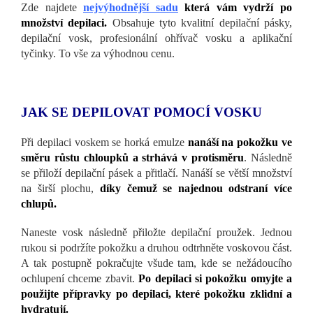
Zde najdete
nejvýhodnější sadu
která vám vydrží po
množství depilaci.
Obsahuje tyto kvalitní depilační pásky,
depilační vosk, profesionální ohřívač vosku a aplikační
tyčinky. To vše za výhodnou cenu.
JAK SE DEPILOVAT POMOCÍ VOSKU
Při depilaci voskem se horká emulze
nanáší na pokožku ve
směru růstu chloupků a strhává v protisměru
. Následně
se přiloží depilační pásek a přitlačí. Nanáší se větší množství
na širší plochu,
díky čemuž se najednou odstraní více
chlupů.
Naneste vosk následně přiložte depilační proužek. Jednou
rukou si podržíte pokožku a druhou odtrhněte voskovou část.
A tak postupně pokračujte všude tam, kde se nežádoucího
ochlupení chceme zbavit.
Po depilaci si pokožku omyjte a
použijte přípravky po depilaci, které pokožku zklidní a
hydratují.