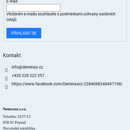
E-mail
Vložením e-mailu souhlasíte s
podmínkami ochrany osobních
údajů
PŘIHLÁSIT SE
Kontakt
info
@
deminas.cz
+420 228 222 357
https://www.facebook.com/Deminascz-2284088348497198/
Naturzon s.r.o.
Tolstého 3237/13
058 01 Poprad
Slovenská republika