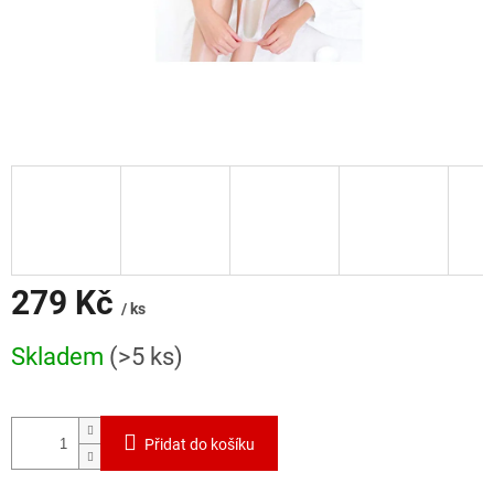
279 Kč
/ ks
Měrná
Skladem
(>5 ks)
cena:
Přidat do košíku