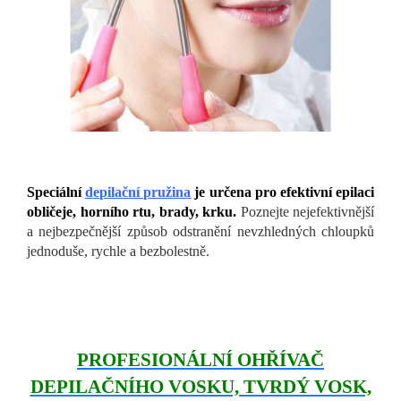
Speciální
depilační pružina
je určena pro efektivní epilaci
obličeje, horního rtu, brady, krku.
Poznejte nejefektivnější
a nejbezpečnější způsob odstranění nevzhledných chloupků
jednoduše, rychle a bezbolestně.
PROFESIONÁLNÍ OHŘÍVAČ
DEPILAČNÍHO VOSKU, TVRDÝ VOSK,