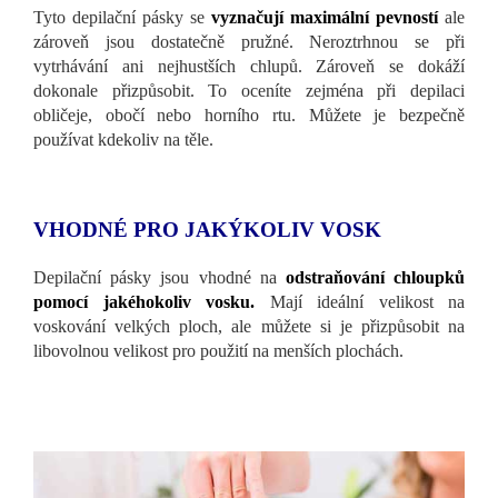
Tyto depilační pásky se
vyznačují maximální pevností
ale
zároveň jsou dostatečně pružné. Neroztrhnou se při
vytrhávání ani nejhustších chlupů. Zároveň se dokáží
dokonale přizpůsobit. To oceníte zejména při depilaci
obličeje, obočí nebo horního rtu. Můžete je bezpečně
používat kdekoliv na těle.
VHODNÉ PRO JAKÝKOLIV VOSK
Depilační pásky jsou vhodné na
odstraňování chloupků
pomocí jakéhokoliv vosku.
Mají ideální velikost na
voskování velkých ploch, ale můžete si je přizpůsobit na
libovolnou velikost pro použití na menších plochách.