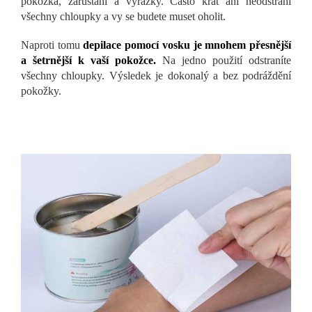
pokožka, zarůstání a vyrážky. Často krát ani neodstraní
všechny chloupky a vy se budete muset oholit.
Naproti tomu
depilace pomocí vosku je mnohem přesnější
a šetrnější k vaší pokožce.
Na jedno použití odstraníte
všechny chloupky. Výsledek je dokonalý a bez podráždění
pokožky.