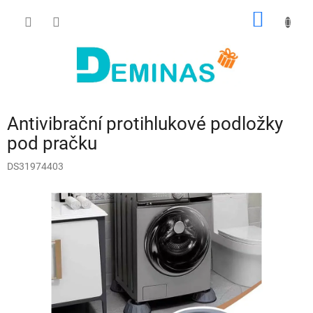
Přejít
NÁKUP
na
obsah
KOŠÍK
Antivibrační protihlukové podložky
pod pračku
DS31974403