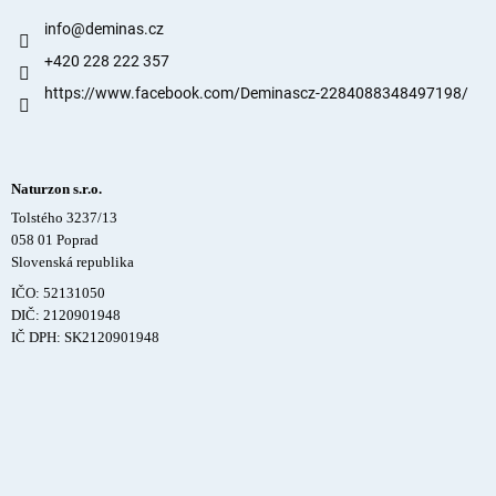
info
@
deminas.cz
+420 228 222 357
https://www.facebook.com/Deminascz-2284088348497198/
Naturzon s.r.o.
Tolstého 3237/13
058 01 Poprad
Slovenská republika
IČO: 52131050
DIČ: 2120901948
IČ DPH: SK2120901948