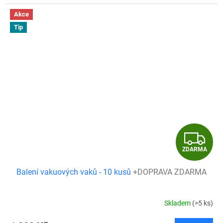
Akce
Tip
Z
ZDARMA
D
Balení vakuových vaků - 10 kusů
+DOPRAVA ZDARMA
A
R
Skladem
(>5 ks)
M