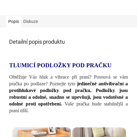
Popis
Diskuze
Detailní popis produktu
TLUMICÍ PODLOŽKY POD PRAČKU
Obtěžuje Vás hluk a vibrace při praní? Posouvá se vám
pračka po podlaze? Poznejte tyto
jedinečné antivibrační a
protihlukové podložky pod pračku. Podložky jsou
robustní a odolné, snadno se upevňují, jsou vodotěsné a
odolné proti opotřebení.
Vaše pračka bude stabilnější a
praní tišší.