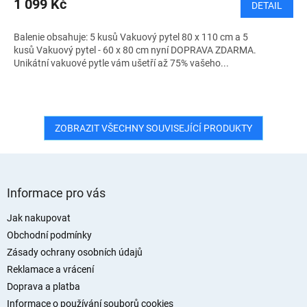
1 099 Kč
DETAIL
A
Balenie obsahuje: 5 kusů Vakuový pytel 80 x 110 cm a 5
kusů Vakuový pytel - 60 x 80 cm nyní DOPRAVA ZDARMA.
Unikátní vakuové pytle vám ušetří až 75% vašeho...
ZOBRAZIT VŠECHNY SOUVISEJÍCÍ PRODUKTY
Z
á
Informace pro vás
p
a
Jak nakupovat
t
Obchodní podmínky
í
Zásady ochrany osobních údajů
Reklamace a vrácení
Doprava a platba
Informace o používání souborů cookies