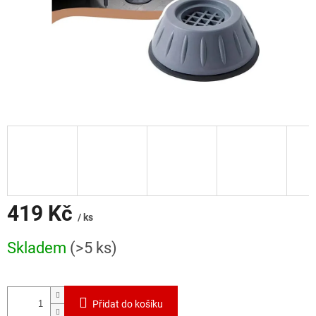
419 Kč
/ ks
Měrná
Skladem
(>5 ks)
cena:
Přidat do košíku