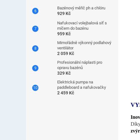
Bazénový měřič ph a chlóru
929 Kč
Nafukovací volejbalová síť s
míčem do bazénu
959 Kč
Mimořádně výkonný podlahový
ventilátor
2 059 Kč
Profesionální náplasti pro
opravu bazénů
329 Kč
Elektrická pumpa na
paddleboard a nafukovačky
2 459 Kč
VY
Inov
Dí
zvýr