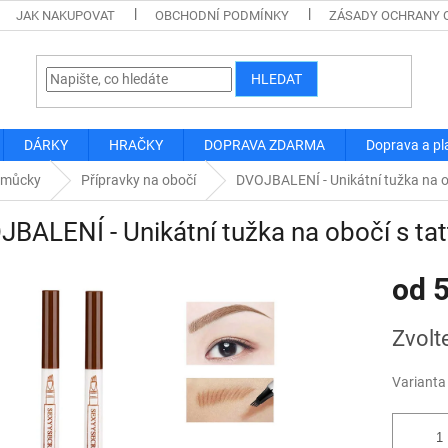
JAK NAKUPOVAT
OBCHODNÍ PODMÍNKY
ZÁSADY OCHRANY 
HLEDAT
DÁRKY
HRAČKY
DOPRAVA ZDARMA
Doprava a pl
omůcky
Přípravky na obočí
DVOJBALENÍ - Unikátní tužka na o
BALENÍ - Unikátní tužka na obočí s ta
od
5
Měrná
Zvolt
cena:
Varianta