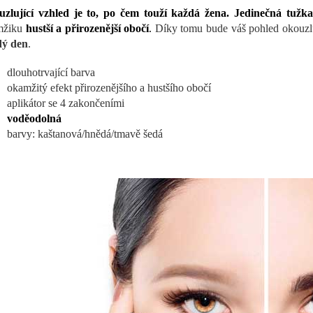
zlující vzhled je to, po čem touží každá žena.
Jedinečná tužk
mžiku
hustší a přirozenější obočí
.
Díky tomu bude váš pohled okouzl
dý den
.
dlouhotrvající barva
okamžitý efekt přirozenějšího a hustšího obočí
aplikátor se 4 zakončeními
voděodolná
barvy: kaštanová/hnědá/tmavě šedá