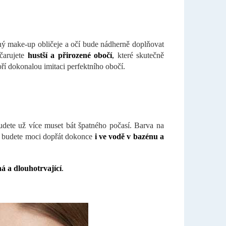
ý make-up obličeje a očí bude nádherně doplňovat
yčarujete
hustší a přirozené obočí
,
které skutečně
ří dokonalou imitaci perfektního obočí.
udete už více muset bát špatného počasí. Barva na
 budete moci dopřát dokonce
i ve vodě v bazénu a
á a dlouhotrvající
.