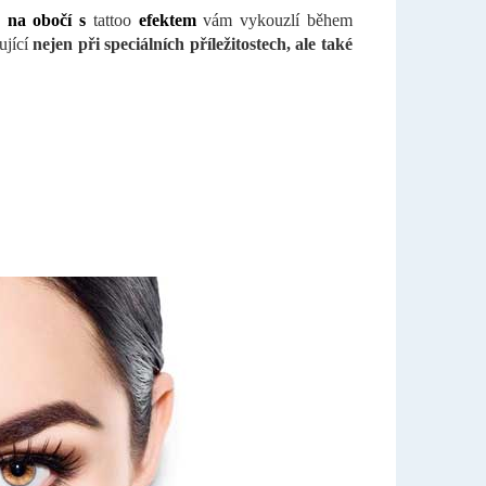
a na obočí s
tattoo
efektem
vám vykouzlí během
ující
nejen při speciálních příležitostech, ale také