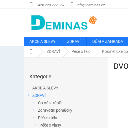
Přejít
+420 228 222 357
info@deminas.cz
na
obsah
AKCE A SLEVY
ZDRAVÍ
DŮM A ZAHRADA
Domů
ZDRAVÍ
Péče o tělo
Kosmetické p
P
DVOJ
o
Přeskočit
s
Kategorie
kategorie
t
r
AKCE A SLEVY
a
ZDRAVÍ
n
Co Vás trápí?
n
í
Zdravotní pomůcky
p
Péče o tělo
a
Péče o vlasy