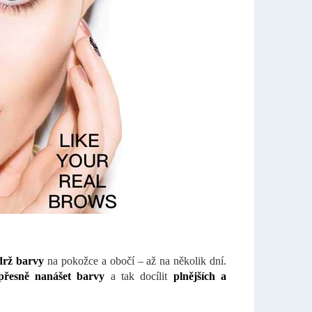
ýdrž barvy
na pokožce a obočí – až na několik dní.
přesně nanášet barvy
a tak docílit
plnějších a