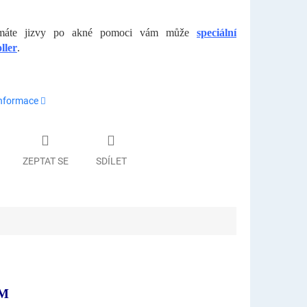
máte jizvy po akné pomoci vám může
speciální
ller
.
informace
ZEPTAT SE
SDÍLET
EM