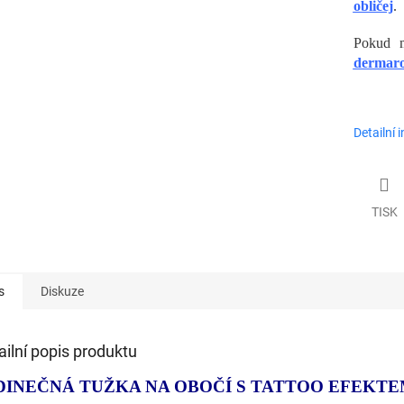
obličej
.
Pokud 
dermaro
Detailní 
TISK
s
Diskuze
ailní popis produktu
DINEČNÁ TUŽKA NA OBOČÍ S TATTOO EFEKT