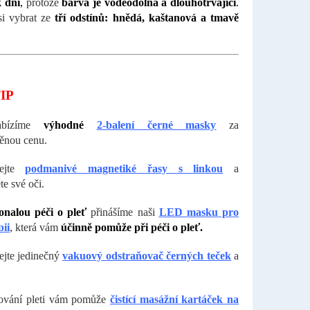
k dní
,
protože
barva je voděodolná a dlouhotrvající
.
si vybrat ze
tří odstínů: hnědá, kaštanová a tmavě
IP
abízíme
výhodné
2-balení černé masky
za
ěnou cenu.
šejte
podmanivé magnetiké řasy s linkou
a
te své oči.
onalou péči o pleť
přinášíme naši
LED masku pro
pii
, která vám
účinně pomůže při péči o pleť.
jte jedinečný
vakuový odstraňovač černých teček
a
řování pleti vám pomůže
čistící masážní kartáček na