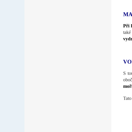
MA
Při 
také
vydr
VO
S to
obo
moř
Tat