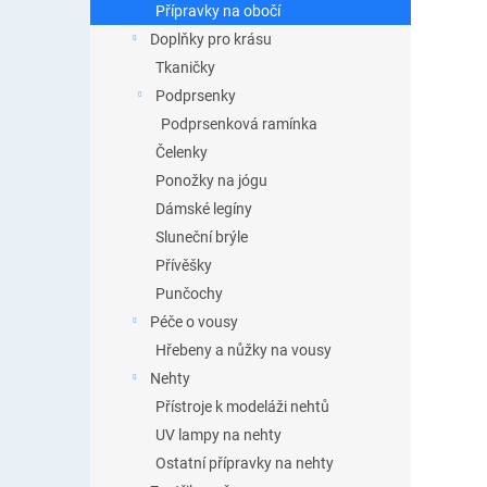
Přípravky na obočí
Doplňky pro krásu
Tkaničky
Podprsenky
Podprsenková ramínka
Čelenky
Ponožky na jógu
Dámské legíny
Sluneční brýle
Přívěšky
Punčochy
Péče o vousy
Hřebeny a nůžky na vousy
Nehty
Přístroje k modeláži nehtů
UV lampy na nehty
Ostatní přípravky na nehty