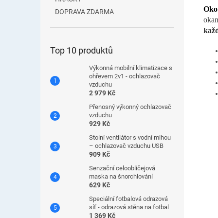
Okou
DOPRAVA ZDARMA
oka
kaž
Top 10 produktů
Výkonná mobilní klimatizace s
ohřevem 2v1 - ochlazovač
vzduchu
2 979 Kč
Přenosný výkonný ochlazovač
vzduchu
929 Kč
Stolní ventilátor s vodní mlhou
– ochlazovač vzduchu USB
909 Kč
Senzační celoobličejová
maska ​​na šnorchlování
629 Kč
Speciální fotbalová odrazová
síť - odrazová stěna na fotbal
1 369 Kč