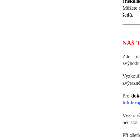
i několi
Můžete 
šedá
.
NÁŠ T
Zde n
zvýhodn
Vyzkou
zvýrazně
Pro
dok
fototera
Vyzkouše
nečistot.
Při ošet