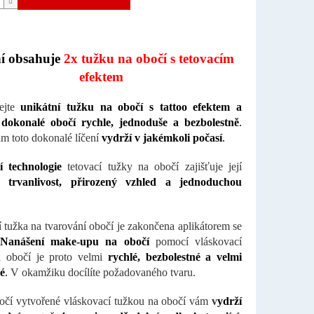
ní obsahuje
2x tužku na obočí s tetovacím
efektem
ejte
unikátní tužku na obočí s tattoo efektem a
e dokonalé obočí rychle, jednoduše a bezbolestně
.
m toto dokonalé líčení
vydrží v jakémkoli počasí
.
í technologie
tetovací tužky na obočí zajišťuje její
 trvanlivost, přirozený vzhled a jednoduchou
.
í tužka na tvarování obočí je zakončena aplikátorem se
Nanášení make-upu na obočí
pomocí vláskovací
a obočí je proto velmi
rychlé, bezbolestné a velmi
é
.
V okamžiku docílíte požadovaného tvaru.
čí vytvořené vláskovací tužkou na obočí vám
v
ydrží