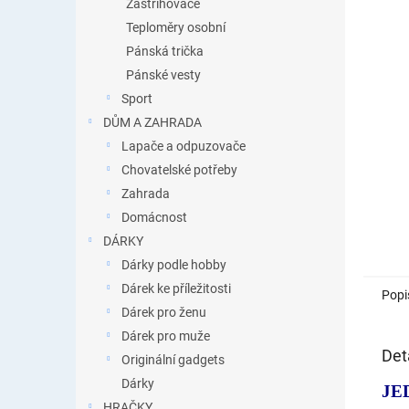
Zastřihovače
Teploměry osobní
Pánská trička
Pánské vesty
Sport
DŮM A ZAHRADA
Lapače a odpuzovače
Chovatelské potřeby
Zahrada
Domácnost
DÁRKY
Dárky podle hobby
Dárek ke příležitosti
Popi
Dárek pro ženu
Dárek pro muže
Det
Originální gadgets
Dárky
JE
HRAČKY