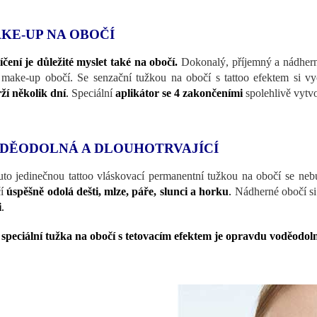
KE-UP NA OBOČÍ
líčení je důležité myslet také na obočí.
Dokonalý, příjemný a nádhern
 make-up obočí. Se senzační tužkou na obočí s tattoo efektem si v
ží několik dní
.
Speciální
aplikátor se 4 zakončeními
spolehlivě vytvo
DĚODOLNÁ A DLOUHOTRVAJÍCÍ
uto jedinečnou tattoo vláskovací permanentní tužkou na obočí se neb
čí
úspěšně odolá dešti, mlze, páře, slunci a horku
.
Nádherné obočí si
i
.
o
speciální tužka na obočí s tetovacím efektem je opravdu voděodoln