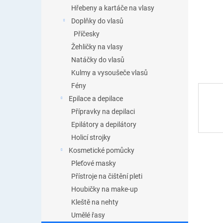
n
Hřebeny a kartáče na vlasy
e
Doplňky do vlasů
l
Příčesky
Žehličky na vlasy
Natáčky do vlasů
Kulmy a vysoušeče vlasů
Fény
Epilace a depilace
Přípravky na depilaci
Epilátory a depilátory
Holicí strojky
Kosmetické pomůcky
Pleťové masky
Přístroje na čištění pleti
Houbičky na make-up
Kleště na nehty
Umělé řasy