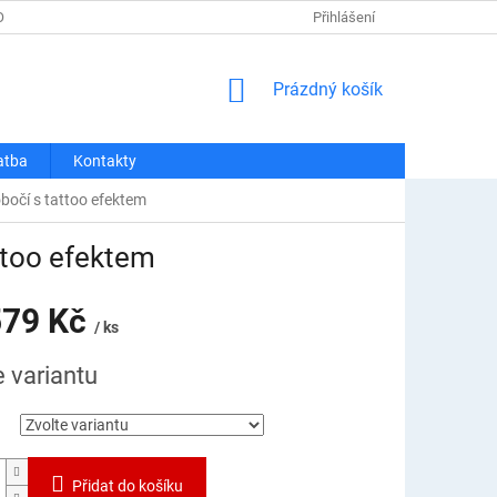
OSOBNÍCH ÚDAJŮ
REKLAMACE A VRÁCENÍ
Přihlášení
DOPRAVA A PLATBA
NÁKUPNÍ
Prázdný košík
KOŠÍK
atba
Kontakty
bočí s tattoo efektem
ttoo efektem
79 Kč
/ ks
e variantu
Přidat do košíku