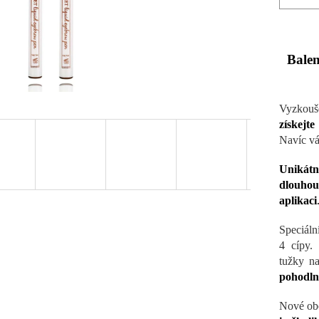
Bale
Vyzkouš
získejt
Navíc vá
Unikátn
dlouhou
aplikaci
Speciáln
4 cípy.
tužky n
pohodln
Nové obo