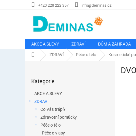
Přejít
+420 228 222 357
info@deminas.cz
na
obsah
AKCE A SLEVY
ZDRAVÍ
DŮM A ZAHRADA
Domů
ZDRAVÍ
Péče o tělo
Kosmetické p
P
DVOJ
o
Přeskočit
s
Kategorie
kategorie
t
r
AKCE A SLEVY
a
ZDRAVÍ
n
Co Vás trápí?
n
í
Zdravotní pomůcky
p
Péče o tělo
a
Péče o vlasy