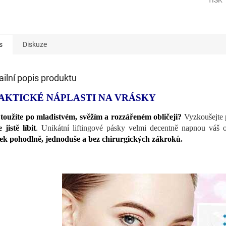
s
Diskuze
ailní popis produktu
AKTICKÉ NÁPLASTI NA VRÁSKY
 toužíte po mladistvém, svěžím a rozzářeném obličeji?
Vyzkoušejte p
 jistě líbit
. Unikátní liftingové pásky velmi decentně napnou váš o
ek pohodlně, jednoduše a bez chirurgických zákroků
.