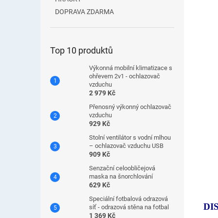
DOPRAVA ZDARMA
Top 10 produktů
Výkonná mobilní klimatizace s
ohřevem 2v1 - ochlazovač
vzduchu
2 979 Kč
Přenosný výkonný ochlazovač
vzduchu
929 Kč
Stolní ventilátor s vodní mlhou
– ochlazovač vzduchu USB
909 Kč
Senzační celoobličejová
maska ​​na šnorchlování
629 Kč
Speciální fotbalová odrazová
DI
síť - odrazová stěna na fotbal
1 369 Kč