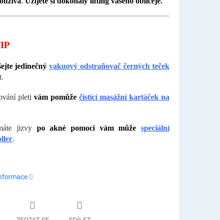
používá
.
Užijete si dokonalý lifting vašeho obličeje
.
IP
ejte jedinečný
vakuový odstraňovač černých teček
t.
ování pleti
vám pomůže
čistící masážní kartáček na
máte jizvy
po akné pomoci vám může
speciální
ller
.
informace
ZEPTAT SE
SDÍLET