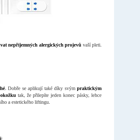
vat nepříjemných alergických projevů
vaší pleti.
ché
. Dobře se aplikují také díky svým
praktickým
 pokožku
tak, že přilepíte jeden konec pásky, lehce
ho a estetického liftingu.
i
: