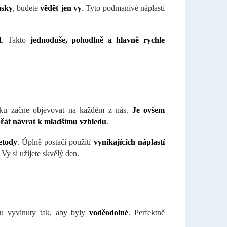
ásky
, budete
vědět jen vy
. Tyto podmanivé náplasti
t
. Takto
jednoduše, pohodlně a hlavně rychle
ěku začne objevovat na každém z nás.
Je ovšem
řát návrat k mladšímu vzhledu
.
etody
. Úplně postačí použití
vynikajících náplastí
. Vy si užijete skvělý den.
ou vyvinuty tak, aby byly
voděodolné
. Perfektně