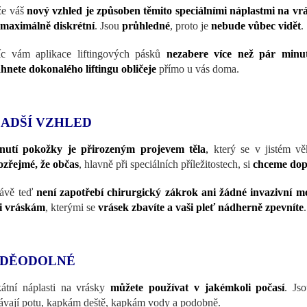
že váš
nový vzhled je způsoben těmito speciálními náplastmi na vr
maximálně diskrétní
. Jsou
průhledné
, proto je
nebude vůbec vidět
.
c vám aplikace liftingových pásků
nezabere více než pár minu
hnete dokonalého liftingu obličeje
přímo u vás doma.
ADŠÍ VZHLED
rnutí pokožky je přirozeným projevem těla
,
který se v jistém v
zřejmé, že občas
, hlavně při speciálních příležitostech, si
chceme dop
rávě teď
není zapotřebí chirurgický zákrok ani žádné invazivní m
i vráskám
, kterými se
vrásek zbavíte a vaši pleť nádherně zpevníte
DĚODOLNÉ
átní náplasti na vrásky
můžete používat v jakémkoli počasí
. Js
ávají potu, kapkám deště, kapkám vody a podobně.