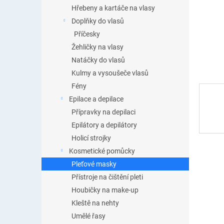
n
Hřebeny a kartáče na vlasy
e
Doplňky do vlasů
l
Příčesky
Žehličky na vlasy
Natáčky do vlasů
Kulmy a vysoušeče vlasů
Fény
Epilace a depilace
Přípravky na depilaci
Epilátory a depilátory
Holicí strojky
Kosmetické pomůcky
Pleťové masky
Přístroje na čištění pleti
Houbičky na make-up
Kleště na nehty
Umělé řasy