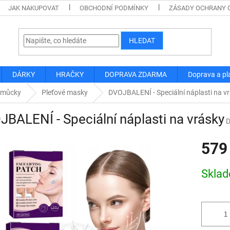
JAK NAKUPOVAT
OBCHODNÍ PODMÍNKY
ZÁSADY OCHRANY 
HLEDAT
DÁRKY
HRAČKY
DOPRAVA ZDARMA
Doprava a pl
omůcky
Pleťové masky
DVOJBALENÍ - Speciální náplasti na v
BALENÍ - Speciální náplasti na vrásky
579
Měrná
Skla
cena: