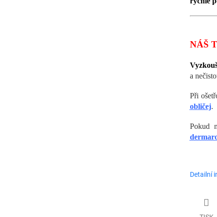
rychle 
NÁŠ T
Vyzkouš
a nečisto
Při ošetř
obličej
.
Pokud 
dermaro
Detailní 
TISK