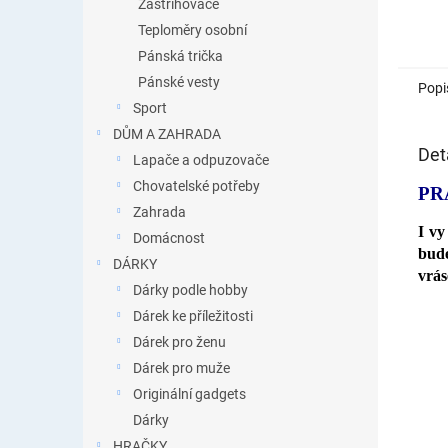
Zastřihovače
Teploměry osobní
Pánská trička
Pánské vesty
Popi
Sport
DŮM A ZAHRADA
Det
Lapače a odpuzovače
Chovatelské potřeby
PR
Zahrada
I vy
Domácnost
bude
DÁRKY
vrás
Dárky podle hobby
Dárek ke příležitosti
Dárek pro ženu
Dárek pro muže
Originální gadgets
Dárky
HRAČKY