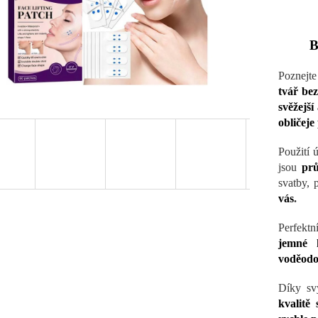
B
Poznejt
tvář be
svěžejší
obličej
Použití 
jsou
pr
svatby, 
vás
.
Perfektn
jemné 
voděodo
Díky s
kvalitě