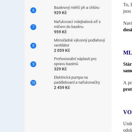
To, 
Bazénový měřič ph a chlóru
jsou
929 Kč
Nafukovací volejbalová síť s
Naví
míčem do bazénu
dosá
959 Kč
Mimořádně výkonný podlahový
ventilátor
2 059 Kč
ML
Profesionální náplasti pro
Stá
opravu bazénů
329 Kč
samo
Elektrická pumpa na
A p
paddleboard a nafukovačky
2 459 Kč
prot
VO
Unik
odol