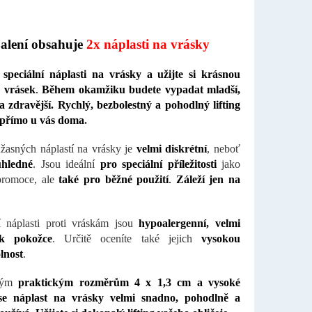
alení obsahuje
2x náplasti na vrásky
e
speciální náplasti na vrásky a užijte si krásnou
z vrásek
.
Během okamžiku budete vypadat mladší,
 a zdravější.
Rychlý, bezbolestný a pohodlný lifting
e přímo u vás doma
.
úžasných náplastí na vrásky je
velmi diskrétní
, neboť
ůhledné
. Jsou ideální
pro speciální příležitosti
jako
promoce, ale
také pro běžné použití
.
Záleží jen na
í náplasti proti vráskám jsou
hypoalergenní, velmi
k pokožce
. Určitě oceníte také jejich
vysokou
lnost
.
vým
praktickým rozměrům 4 x 1,3 cm a vysoké
 se náplast na vrásky velmi snadno, pohodlně a