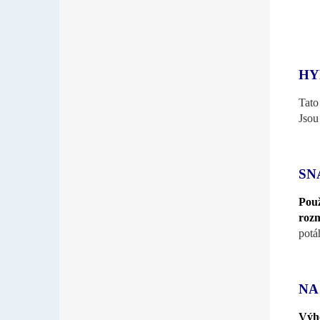
HY
Tat
Jsou
SN
Použ
roz
potá
NA
Výho