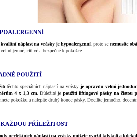
POALERGENNÍ
o
kvalitní náplast na vrásky je hypoalergenní
, proto se
nemusíte obá
 velmi jemné, citlivé a bezpečné k pokožce.
ADNÉ POUŽITÍ
ití
těchto speciálních náplastí na vrásky
je opravdu velmi jednodu
měrům 4 x 1,3 cm
. Důležité je
použití liftingové pásky na čistou
hnete pokožku a nalepíte druhý konec pásky. Docílíte jemného, decentní
 KAŽDOU PŘÍLEŽITOST
dy perfektních náplastí na vrásky můžete využít kdykoli a kdekol