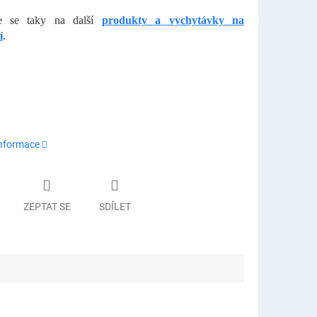
te se taky na další
produkty a vychytávky na
í
.
informace
ZEPTAT SE
SDÍLET