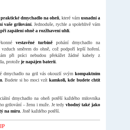
e
praktické dmychadlo na oheň
,
které vám
usnadní a
í vaše grilování
.
Jednoduše, rychle a spolehlivě vám
ři zapálení ohně a rozžhavení uhlí
.
ýkonné
vestavěné turbíně
pohání dmychadlo na
í vzduch směrem do ohně, což podpoří lepší hoření.
ám při práci nebudou překážet žádné kabely z
la, protože
je napájen baterií
.
é dmychadlo na gril vás okouzlí svým
kompaktním
m
.
Budete si ho moci vzít
kamkoli, kde budete chtít
ciální dmychadlo na oheň potěší každého milovníka
ho grilování – ženu i muže. Je tedy
vhodný také jako
tý na míru
.
Jistě každého potěší.
IP