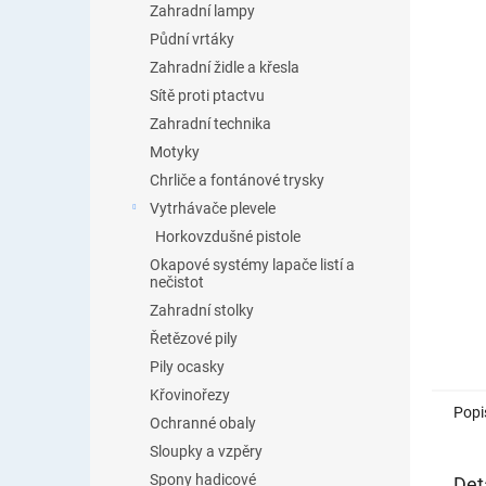
Zahradní lampy
Půdní vrtáky
Zahradní židle a křesla
Sítě proti ptactvu
Zahradní technika
Motyky
Chrliče a fontánové trysky
Vytrhávače plevele
Horkovzdušné pistole
Okapové systémy lapače listí a
nečistot
Zahradní stolky
Řetězové pily
Pily ocasky
Křovinořezy
Popi
Ochranné obaly
Sloupky a vzpěry
Spony hadicové
Det