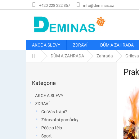
Přejít
+420 228 222 357
info@deminas.cz
na
obsah
AKCE A SLEVY
ZDRAVÍ
DŮM A ZAHRADA
Domů
DŮM A ZAHRADA
Zahrada
Grilova
P
Prak
o
Přeskočit
s
Kategorie
kategorie
t
r
AKCE A SLEVY
a
ZDRAVÍ
n
Co Vás trápí?
n
í
Zdravotní pomůcky
p
Péče o tělo
a
Sport