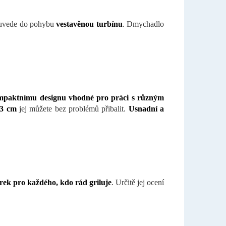
á uvede do pohybu
vestavěnou turbínu
. Dmychadlo
mpaktnímu designu vhodné pro práci s různým
13 cm
jej můžete bez problémů přibalit.
Usnadní a
rek pro každého, kdo rád griluje
. Určitě jej ocení