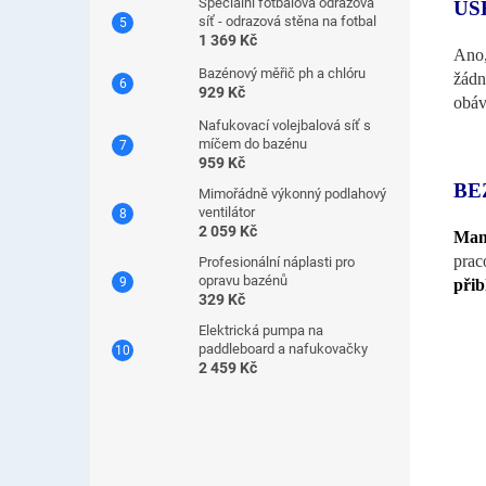
Speciální fotbalová odrazová
UŠ
síť - odrazová stěna na fotbal
1 369 Kč
Ano,
Bazénový měřič ph a chlóru
žádn
929 Kč
obáv
Nafukovací volejbalová síť s
míčem do bazénu
959 Kč
BE
Mimořádně výkonný podlahový
ventilátor
2 059 Kč
Man
prac
Profesionální náplasti pro
opravu bazénů
přib
329 Kč
Elektrická pumpa na
paddleboard a nafukovačky
2 459 Kč