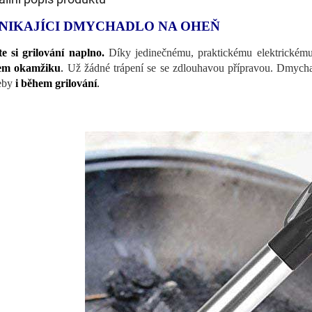
NIKAJÍCI DMYCHADLO NA OHEŇ
te si grilování naplno.
Díky jedinečnému, praktickému elektrické
em okamžiku
.
Už žádné trápení se se zdlouhavou přípravou.
Dmychad
eby
i během grilování
.