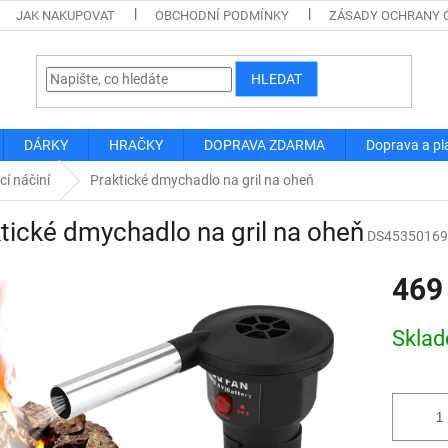
JAK NAKUPOVAT
OBCHODNÍ PODMÍNKY
ZÁSADY OCHRANY 
HLEDAT
DÁRKY
HRAČKY
DOPRAVA ZDARMA
Doprava a pl
cí náčiní
Praktické dmychadlo na gril na oheň
tické dmychadlo na gril na oheň
DS45350169
469
Měrná
Skla
cena: