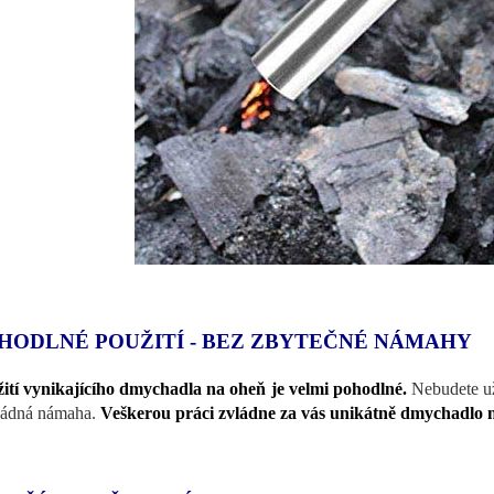
HODLNÉ POUŽITÍ - BEZ ZBYTEČNÉ NÁMAHY
ití vynikajícího dmychadla na oheň je velmi pohodlné.
Nebudete už 
žádná námaha.
Veškerou práci zvládne za vás unikátně dmychadlo 