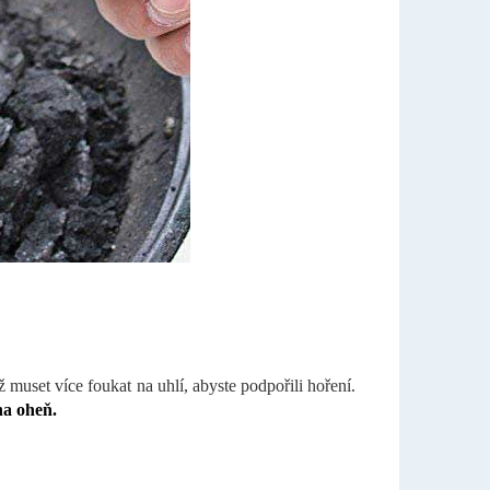
muset více foukat na uhlí, abyste podpořili hoření.
na oheň.