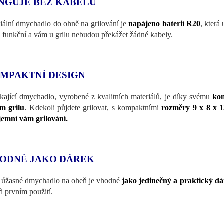
NGUJE BEZ KABELŮ
iální dmychadlo do ohně na grilování je
napájeno baterií R20
, kter
 funkční a vám u grilu nebudou překážet žádné kabely.
MPAKTNÍ DESIGN
kající dmychadlo, vyrobené z kvalitních materiálů, je díky svému
ko
m grilu
.
Kdekoli půjdete grilovat, s kompaktními
rozměry 9 x 8 x 
jemní vám grilování.
ODNÉ JAKO DÁREK
 úžasné dmychadlo na oheň je vhodné
jako jedinečný a praktický dá
ři prvním použití.