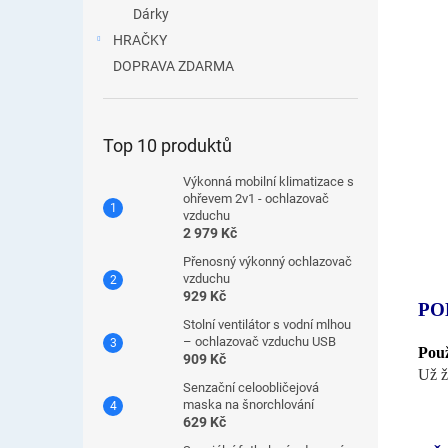
Dárky
HRAČKY
DOPRAVA ZDARMA
Top 10 produktů
Výkonná mobilní klimatizace s
ohřevem 2v1 - ochlazovač
vzduchu
2 979 Kč
Přenosný výkonný ochlazovač
vzduchu
929 Kč
PO
Stolní ventilátor s vodní mlhou
– ochlazovač vzduchu USB
Použ
909 Kč
Už 
Senzační celoobličejová
maska ​​na šnorchlování
629 Kč