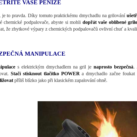
ETŘÍTE VAŠE PENÍZE
 je to pravda. Díky tomuto praktickému dmychadlu na grilování
ušetř
é chemické podpalovače, abyste si mohli
dopřát vaše oblíbené gril
at, že zbytkové výpary z chemických podpalovačů ovlivní chuť a kvalit
ZPEČNÁ MANIPULACE
ipulace
s elektrickým dmychadlem na gril je
naprosto bezpečná
.
ovat.
Stačí stisknout tlačítko POWER
a dmychadlo začne foukat
ližovat
příliš blízko jako při klasickém zapalování ohně.