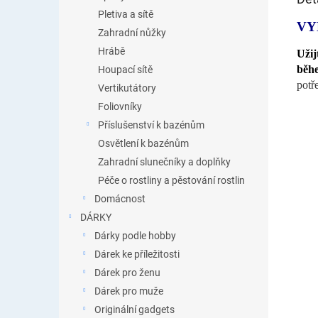
Pletiva a sítě
VY
Zahradní nůžky
Hrábě
Užij
běh
Houpací sítě
potř
Vertikutátory
Foliovníky
Příslušenství k bazénům
Osvětlení k bazénům
Zahradní slunečníky a doplňky
Péče o rostliny a pěstování rostlin
Domácnost
DÁRKY
Dárky podle hobby
Dárek ke příležitosti
Dárek pro ženu
Dárek pro muže
Originální gadgets