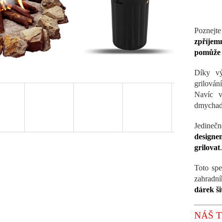
Poznejt
zpříjemn
pomůže p
Díky v
grilován
Navíc v
dmychad
Jedinečn
designe
grilovat
.
Toto spe
zahradní
dárek ši
NÁŠ T