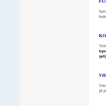
FU
Spec
bude
KO
Vyni
type
zpří
VH
Toto
již p