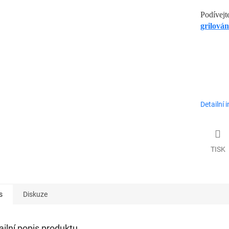
Podívej
grilován
Detailní 
TISK
s
Diskuze
ailní popis produktu