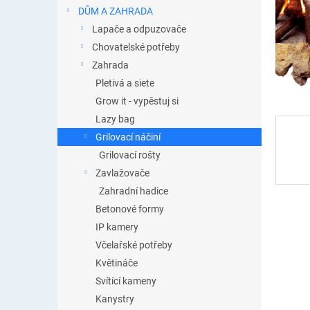
n
DŮM A ZAHRADA
e
Lapače a odpuzovače
l
Chovatelské potřeby
Zahrada
Pletivá a siete
Grow it - vypěstuj si
Lazy bag
Grilovací náčiní
Grilovací rošty
Zavlažovače
Zahradní hadice
Betonové formy
IP kamery
Včelařské potřeby
Květináče
Svítící kameny
Kanystry