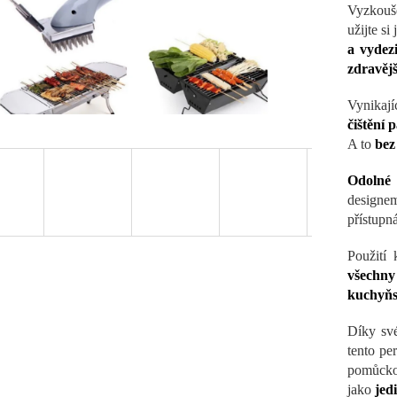
Vyzkouš
užijte si
a vydez
zdravějš
Vynikají
čištění 
A to
bez
Odolné
designem
přístupná
Použití 
všechny
kuchyňs
Díky s
tento per
pomůckou
jako
jed