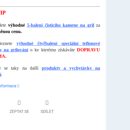
IP
dete
výhodné
5-balení čistícího kamene na gril
za
ěnou cenu.
leznete
výhodné čtyřbalení speciální teflonové
y na grilování
o ke kterému získáváte
DOPRAVU
A.
te se taky na další
produkty a vychytávky na
í
.
informace
ZEPTAT SE
SDÍLET