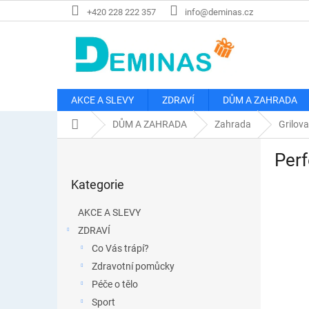
Přejít
+420 228 222 357
info@deminas.cz
na
obsah
AKCE A SLEVY
ZDRAVÍ
DŮM A ZAHRADA
Domů
DŮM A ZAHRADA
Zahrada
Grilova
P
Perf
o
Přeskočit
s
Kategorie
kategorie
t
r
AKCE A SLEVY
a
ZDRAVÍ
n
Co Vás trápí?
n
í
Zdravotní pomůcky
p
Péče o tělo
a
Sport