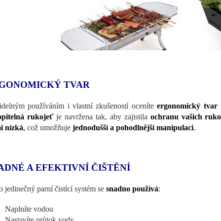
GONOMICKÝ TVAR
idelným používáním i vlastní zkušeností oceníte
ergonomický tvar
pitelná rukojeť
je navržena tak, aby zajistila
ochranu vašich ruk
i nízká
,
což umožňuje
jednodušší a pohodlnější manipulaci
.
ADNÉ A EFEKTIVNÍ ČIŠTĚNÍ
o jedinečný parní čistící systém se
snadno používá
:
Naplníte vodou
Nastavíte průtok vody