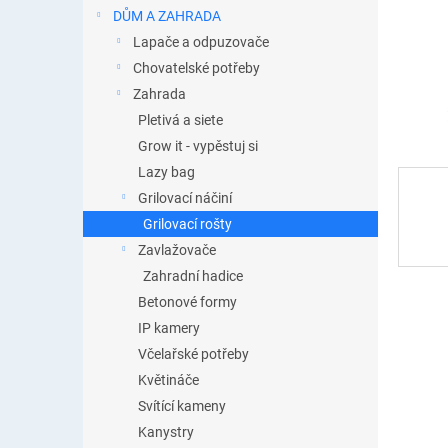
n
DŮM A ZAHRADA
e
Lapače a odpuzovače
l
Chovatelské potřeby
Zahrada
Pletivá a siete
Grow it - vypěstuj si
Lazy bag
Grilovací náčiní
Grilovací rošty
Zavlažovače
Zahradní hadice
Betonové formy
IP kamery
Včelařské potřeby
Květináče
Svítící kameny
Kanystry