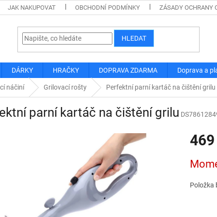
JAK NAKUPOVAT
OBCHODNÍ PODMÍNKY
ZÁSADY OCHRANY 
HLEDAT
DÁRKY
HRAČKY
DOPRAVA ZDARMA
Doprava a pl
cí náčiní
Grilovací rošty
Perfektní parní kartáč na čištění grilu
ektní parní kartáč na čištění grilu
DS7861284
469
Měrná
Mome
cena:
Položka 