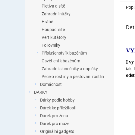
Pletiva a sítě
Popi
Zahradní nůžky
Hrábě
Det
Houpací sítě
Vertikutátory
Foliovníky
VY
Příslušenství k bazénům
Osvětlení k bazénům
I vy
tak 
Zahradní slunečníky a doplňky
odst
Péče o rostliny a pěstování rostlin
Domácnost
DÁRKY
Dárky podle hobby
Dárek ke příležitosti
Dárek pro ženu
Dárek pro muže
Originální gadgets