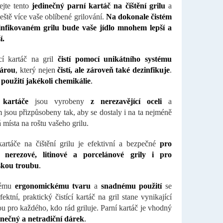
ejte tento
jedinečný parní kartáč na čištění grilu
a
 ještě více vaše oblíbené grilování.
Na dokonale čistém
infikovaném grilu bude vaše jídlo mnohem lepší a
í.
cí kartáč na gril
čistí pomocí unikátního systému
párou
,
který nejen
čistí, ale zároveň také dezinfikuje
.
 použití jakékoli chemikálie
.
 kartáče
jsou vyrobeny
z nerezavějící oceli
a
 jsou přizpůsobeny tak, aby se dostaly i na ta nejméně
 místa na roštu vašeho grilu.
kartáče na čištění grilu je efektivní a bezpečné
pro
 nerezové, litinové a porcelánové grily i pro
kou troubu
.
vému
ergonomickému tvaru
a
snadnému použití
se
fektní, praktický čistící kartáč na gril stane vynikající
 pro každého, kdo rád griluje. Parní kartáč je vhodný
inečný a netradiční dárek
.