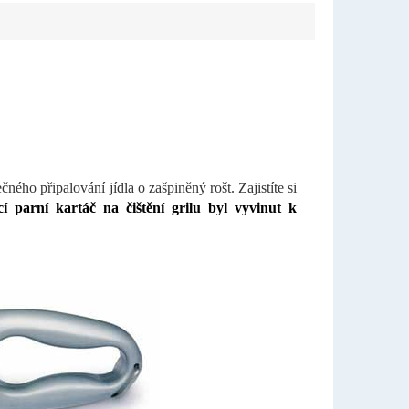
ného připalování jídla o zašpiněný rošt. Zajistíte si
cí parní kartáč na čištění grilu byl vyvinut k