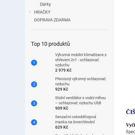
Dárky
HRAČKY
DOPRAVA ZDARMA
Top 10 produktů
Výkonná mobilní klimatizace s
ohřevem 2v1 - ochlazovač
vzduchu
2 979 Kč
Přenosný výkonný ochlazovač
vzduchu
929 Kč
Stolní ventilátor s vodní mlhou
– ochlazovač vzduchu USB
909 Kč
ČI
Senzační celoobličejová
maska ​​na šnorchlování
Vyči
629 Kč
Speci