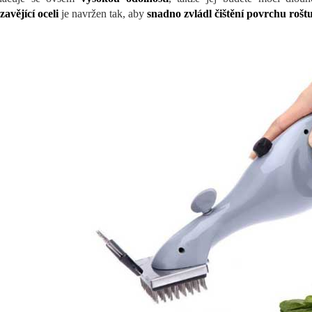
zavějící oceli
je navržen tak, aby
snadno zvládl čištění povrchu roštu