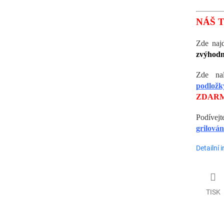
NÁŠ T
Zde naj
zvýhodn
Zde na
podložk
ZDARM
Podívej
grilován
Detailní 
TISK