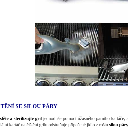
ŠTĚNÍ SE SILOU PÁRY
stěte a sterilizujte gril
jednoduše pomocí úžasného parního kartáče, aby 
ální kartáč na čištění grilu odstraňuje připečené jídlo z roštu
silou pár