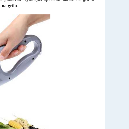
 na grilu
.