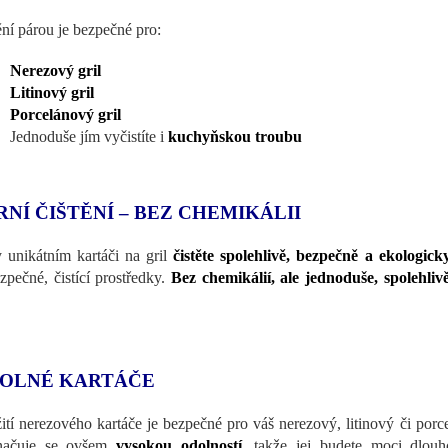
ění párou je bezpečné pro:
Nerezový gril
Litinový gril
Porcelánový gril
Jednoduše jím vyčistíte i
kuchyňskou troubu
RNÍ ČIŠTĚNÍ – BEZ CHEMIKÁLII
 unikátním kartáči na gril
čistěte spolehlivě, bezpečně a ekologick
zpečné, čistící prostředky.
Bez chemikálií, ale jednoduše, spolehliv
OLNÉ KARTÁČE
ití nerezového kartáče je bezpečné pro váš nerezový, litinový či porc
načuje se ovšem
vysokou odolností
, takže jej budete moci dlou