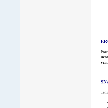
ER
Prav
ucho
velm
SN
Tent