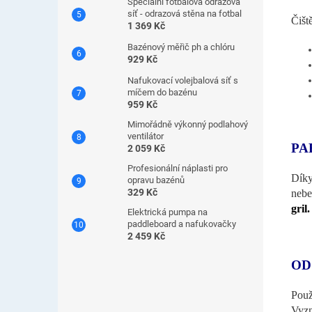
Speciální fotbalová odrazová
síť - odrazová stěna na fotbal
Čišt
1 369 Kč
Bazénový měřič ph a chlóru
929 Kč
Nafukovací volejbalová síť s
míčem do bazénu
959 Kč
Mimořádně výkonný podlahový
ventilátor
PA
2 059 Kč
Profesionální náplasti pro
Díky
opravu bazénů
329 Kč
nebe
gril.
Elektrická pumpa na
paddleboard a nafukovačky
2 459 Kč
OD
Použ
Vyz