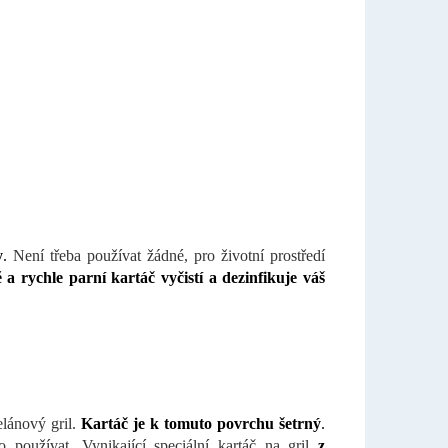
y
.
Není třeba používat žádné, pro životní prostředí
ě a rychle parní kartáč vyčistí a dezinfikuje váš
elánový gril.
Kartáč je k tomuto povrchu šetrný
.
ho používat.
Vynikající speciální kartáč na gril
z