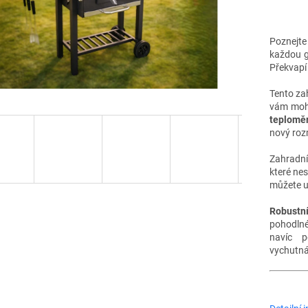
Poznejt
každou g
Překvapí 
Tento zah
vám moho
teplomě
nový roz
Zahradní
které nes
můžete u
Robustní
pohodlné
navíc 
vychutná