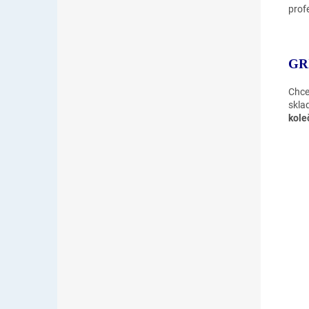
prof
GR
Chce
skla
kole