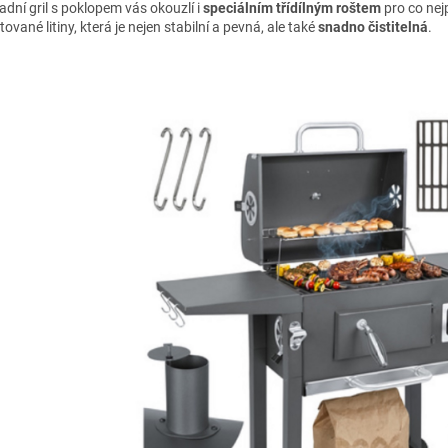
adní gril s poklopem vás okouzlí i
speciálním třídílným roštem
pro co nej
ované litiny, která je nejen stabilní a pevná, ale také
snadno čistitelná
.