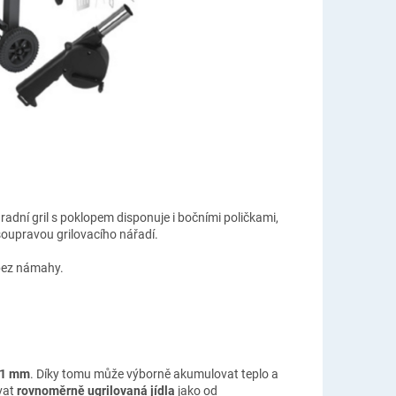
hradní gril s poklopem disponuje i bočními poličkami,
 soupravou grilovacího nářadí.
 bez námahy.
ž 1 mm
. Díky tomu může výborně akumulovat teplo a
vat
rovnoměrně ugrilovaná jídla
jako od