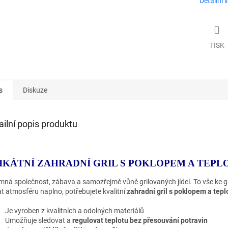
Detailní 
TISK
s
Diskuze
ailní popis produktu
IKÁTNÍ ZAHRADNÍ GRIL S POKLOPEM A TEP
emná společnost, zábava a samozřejmě vůně grilovaných jídel. To vše ke gr
at atmosféru naplno, potřebujete kvalitní
zahradní gril s poklopem a te
Je vyroben z kvalitních a odolných materiálů
Umožňuje sledovat a
regulovat teplotu bez přesouvání potravin