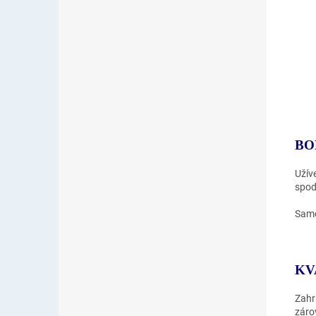
BO
Užív
spod
Samo
KV
Zahr
záro