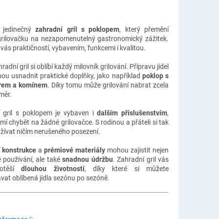
e jedinečný
zahradní gril s poklopem
, který přemění
rilovačku na nezapomenutelný gastronomický zážitek.
vás praktičností, vybavením, funkcemi i kvalitou.
radní gril si oblíbí každý milovník grilování. Přípravu jídel
u usnadnit praktické doplňky, jako například
poklop s
rem a komínem
. Díky tomu může grilování nabrat zcela
měr.
 gril s poklopem je vybaven i
dalším příslušenstvím
,
mí chybět na žádné grilovačce. S rodinou a přáteli si tak
žívat ničím nerušeného posezení.
 konstrukce
a
prémiové materiály
mohou zajistit nejen
 používání, ale také
snadnou údržbu
. Zahradní gril vás
potěší
dlouhou životností
, díky které si můžete
vat oblíbená jídla sezónu po sezóně.