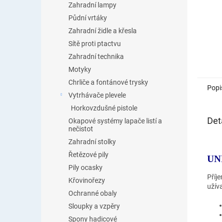
Zahradní lampy
Půdní vrtáky
Zahradní židle a křesla
Sítě proti ptactvu
Zahradní technika
Motyky
Chrliče a fontánové trysky
Popi
Vytrhávače plevele
Horkovzdušné pistole
Det
Okapové systémy lapače listí a
nečistot
Zahradní stolky
Řetězové pily
UN
Pily ocasky
Příj
Křovinořezy
užív
Ochranné obaly
Sloupky a vzpěry
Spony hadicové