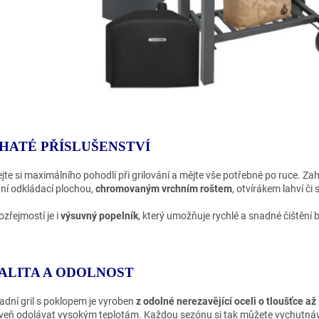
HATÉ PŘÍSLUŠENSTVÍ
ejte si maximálního pohodlí při grilování a mějte vše potřebné po ruce. Za
ní odkládací plochou,
chromovaným vrchním roštem
, otvírákem lahví či
zřejmostí je i
výsuvný popelník
, který umožňuje rychlé a snadné čištění
ALITA A ODOLNOST
adní gril s poklopem je vyroben
z odolné nerezavějící oceli o tloušťce a
veň odolávat vysokým teplotám. Každou sezónu si tak můžete vychutná