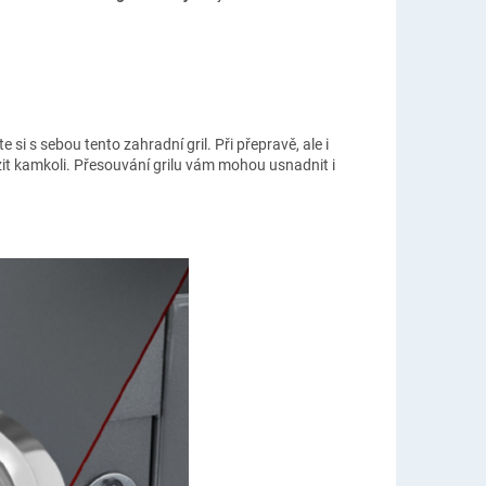
i s sebou tento zahradní gril. Při přepravě, ale i
zit kamkoli. Přesouvání grilu vám mohou usnadnit i