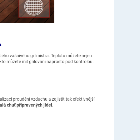
A
aždého vášnivého grilmistra. Teplotu můžete nejen
akto můžete mít grilování naprosto pod kontrolou.
lizaci proudění vzduchu a zajistit tak efektivnější
lá chuť připravených jídel
.