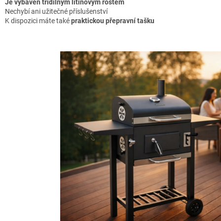
Je vybaven třídílným litinovým roštem
Nechybí ani užitečné příslušenství
K dispozici máte také
praktickou přepravní tašku