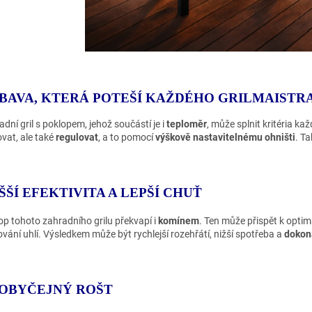
BAVA, KTERÁ POTEŠÍ KAŽDÉHO GRILMAISTR
dní gril s poklopem, jehož součástí je i
teploměr
, může splnit kritéria k
ovat, ale také
regulovat
, a to pomocí
výškově nastavitelnému ohništi
. T
ŠŠÍ EFEKTIVITA A LEPŠÍ CHUŤ
op tohoto zahradního grilu překvapí i
komínem
. Ten může přispět k optima
ování uhlí. Výsledkem může být rychlejší rozehřátí, nižší spotřeba a
dokona
OBYČEJNÝ ROŠT