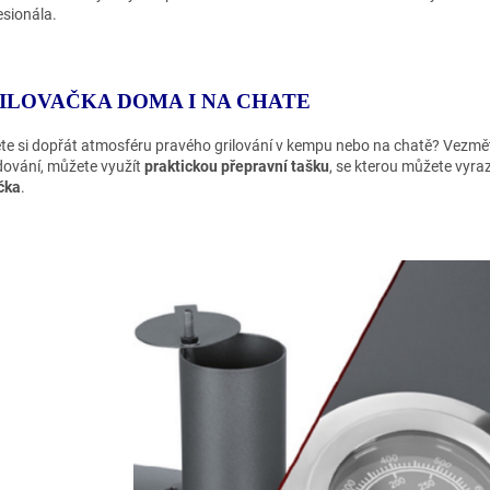
esionála.
ILOVAČKA DOMA I NA CHATE
te si dopřát atmosféru pravého grilování v kempu nebo na chatě? Vezměte s
dování, můžete využít
praktickou přepravní tašku
, se kterou můžete vyra
čka
.