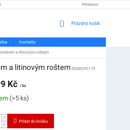
OSOBNÍCH ÚDAJŮ
REKLAMACE A VRÁCENÍ
Přihlášení
DOPRAVA A PLATBA
NÁKUPNÍ
Prázdný košík
KOŠÍK
atba
Kontakty
eploměrem a litinovým roštem
rem a litinovým roštem
DS48295179
99 Kč
/ ks
dem
(>5 ks)
Přidat do košíku