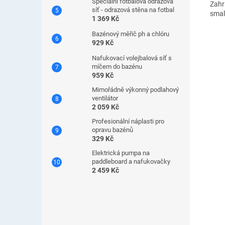
Speciální fotbalová odrazová
Zahr
síť - odrazová stěna na fotbal
smalt
1 369 Kč
Bazénový měřič ph a chlóru
929 Kč
Nafukovací volejbalová síť s
míčem do bazénu
959 Kč
Mimořádně výkonný podlahový
ventilátor
2 059 Kč
Profesionální náplasti pro
opravu bazénů
329 Kč
Elektrická pumpa na
paddleboard a nafukovačky
2 459 Kč