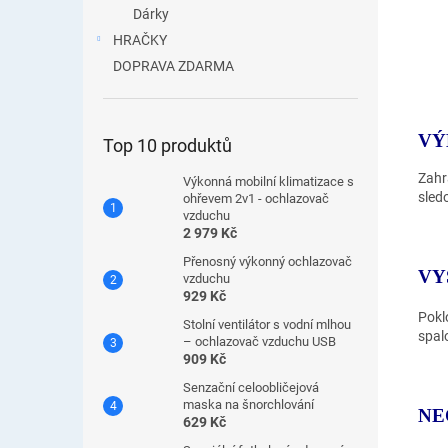
Dárky
HRAČKY
DOPRAVA ZDARMA
VÝ
Top 10 produktů
Zahra
Výkonná mobilní klimatizace s
sled
ohřevem 2v1 - ochlazovač
vzduchu
2 979 Kč
Přenosný výkonný ochlazovač
VY
vzduchu
929 Kč
Pokl
Stolní ventilátor s vodní mlhou
spal
– ochlazovač vzduchu USB
909 Kč
Senzační celoobličejová
maska ​​na šnorchlování
NE
629 Kč