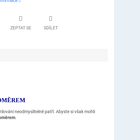
informace
ZEPTAT SE
SDÍLET
LOMĚREM
ilování neodmyslitelně patří. Abyste si však mohli
ploměrem
.