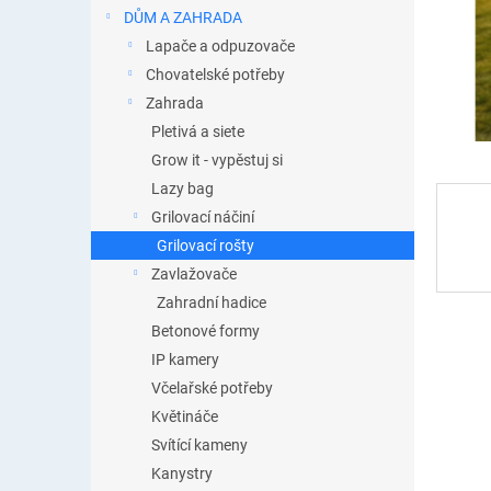
n
DŮM A ZAHRADA
e
Lapače a odpuzovače
l
Chovatelské potřeby
Zahrada
Pletivá a siete
Grow it - vypěstuj si
Lazy bag
Grilovací náčiní
Grilovací rošty
Zavlažovače
Zahradní hadice
Betonové formy
IP kamery
Včelařské potřeby
Květináče
Svítící kameny
Kanystry