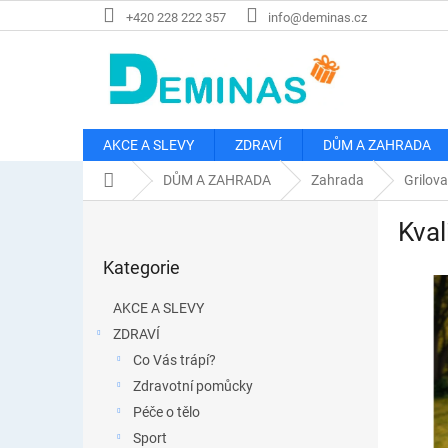
Přejít
+420 228 222 357
info@deminas.cz
na
obsah
AKCE A SLEVY
ZDRAVÍ
DŮM A ZAHRADA
Domů
DŮM A ZAHRADA
Zahrada
Grilova
P
Kval
o
Přeskočit
s
Kategorie
kategorie
t
r
AKCE A SLEVY
a
ZDRAVÍ
n
Co Vás trápí?
n
í
Zdravotní pomůcky
p
Péče o tělo
a
Sport