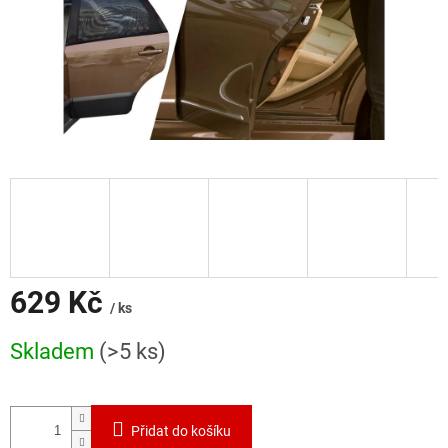
629 Kč
/ ks
Měrná
Skladem
(>5 ks)
cena:
Přidat do košíku