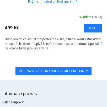
Brýle na noční vidění pro řidiče
Skladem
(>5 ks)
499 Kč
DETAIL
Brýle pro řidiče slouží pro perfektně čisté, ostré a kontrastní vidění
na cestách, které přispívá k lepší koncentraci a orientaci. Speciálně
navržené brýle jsou určeny na...
ZOBRAZIT VŠECHNY SOUVISEJÍCÍ PRODUKTY
Z
á
Informace pro vás
p
a
Jak nakupovat