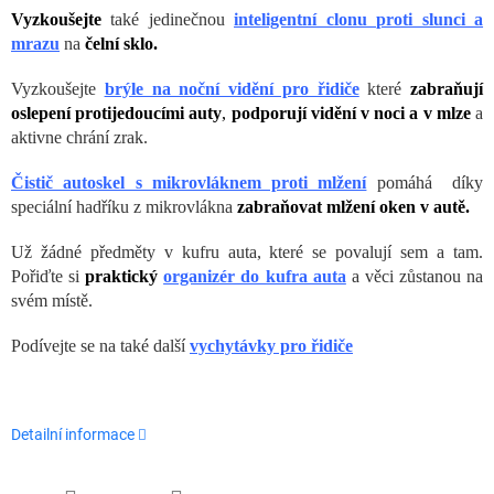
Vyzkoušejte
také jedinečnou
inteligentní clonu proti slunci a
mrazu
na
čelní sklo.
Vyzkoušejte
brýle na noční vidění pro řidiče
které
zabraňují
oslepení protijedoucími auty
,
p
odporují vidění v noci a v mlze
a
aktivne chrání zrak.
Čistič autoskel s mikrovláknem proti mlžení
pomáhá díky
speciální hadříku z mikrovlákna
zabraňovat mlžení oken v autě.
Už žádné předměty v kufru auta, které se povalují sem a tam.
Pořiďte si
praktický
organizér do kufra auta
a věci zůstanou na
svém místě.
Podívejte se na také další
vychytávky pro řidiče
Detailní informace