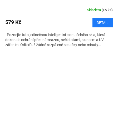
Skladem
(>5 ks)
579 Kč
DETAIL
Poznejte tuto jedinečnou inteligentní clonu čelního skla, která
dokonale ochrání před námrazou, nečistotami, sluncem a UV
zářením. Odteď už žádné rozpálené sedačky nebo minuty...