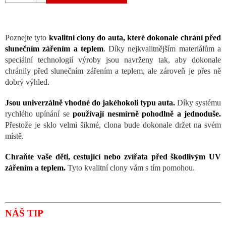
Poznejte tyto
kvalitní clony do auta, které dokonale chrání před
slunečním zářením a teplem
. Díky nejkvalitnějším materiálům a
speciální technologií výroby jsou navrženy tak, aby dokonale
chránily před slunečním zářením a teplem, ale zároveň je přes ně
dobrý výhled.
Jsou univerzálně vhodné do jakéhokoli typu auta.
Díky systému
rychlého upínání se
používají nesmírně pohodlně a jednoduše.
Přestože je sklo velmi šikmé, clona bude dokonale držet na svém
místě.
Chraňte vaše děti, cestující nebo zvířata před škodlivým UV
zářením a teplem.
Tyto kvalitní clony vám s tím pomohou.
NÁŠ TIP