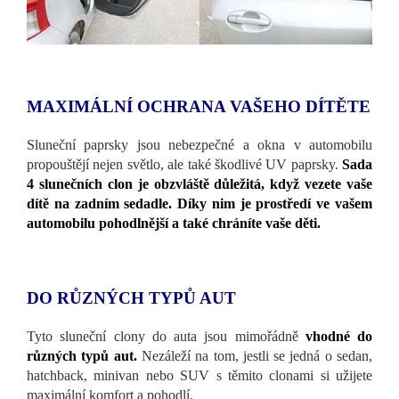
MAXIMÁLNÍ OCHRANA VAŠEHO DÍTĚTE
Sluneční paprsky jsou nebezpečné a okna v automobilu
propouštějí nejen světlo, ale také škodlivé UV paprsky.
Sada
4 slunečních clon je obzvláště důležitá, když vezete vaše
dítě na zadním sedadle. Díky nim je prostředí ve vašem
automobilu pohodlnější a také chráníte vaše děti.
DO RŮZNÝCH TYPŮ AUT
Tyto sluneční clony do auta jsou mimořádně
vhodné do
různých typů aut.
Nezáleží na tom, jestli se jedná o sedan,
hatchback, minivan nebo SUV s těmito clonami si užijete
maximální komfort a pohodlí.