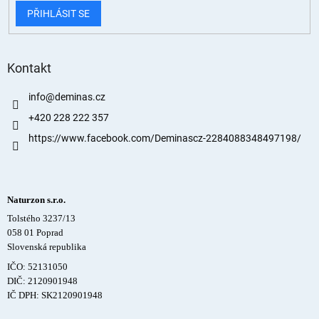
PŘIHLÁSIT SE
Kontakt
info
@
deminas.cz
+420 228 222 357
https://www.facebook.com/Deminascz-2284088348497198/
Naturzon s.r.o.
Tolstého 3237/13
058 01 Poprad
Slovenská republika
IČO: 52131050
DIČ: 2120901948
IČ DPH: SK2120901948