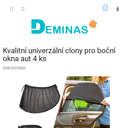
Přejít
NÁKUP
na
obsah
KOŠÍK
Kvalitní univerzální clony pro boční
okna aut 4 ks
DS82695683