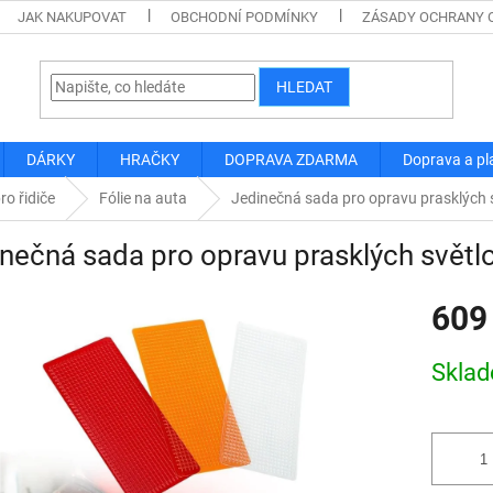
JAK NAKUPOVAT
OBCHODNÍ PODMÍNKY
ZÁSADY OCHRANY 
HLEDAT
DÁRKY
HRAČKY
DOPRAVA ZDARMA
Doprava a pl
ro řidiče
Fólie na auta
Jedinečná sada pro opravu prasklých 
nečná sada pro opravu prasklých svět
609
Měrná
Skla
cena: