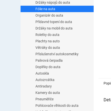
Držáky nápojů do auta
Fólie na auta
Organizér do auta
Přídavné topení do auta
Držáky na mobil do auta
Roletky do auta
Plachty na auto
Větráky do auta
Příslušenství autokosmetiky
Palivová čerpadla
Doplňky do auta
Autoskla
Autozrcátka
Popi
Antiradary
Kamery do auta
Det
Pneuměřiče
Pohlcovače vlhkosti do auta