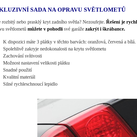
KLUZIVNÍ SADA NA OPRAVU SVĚTLOMETŮ
 rozbitý nebo prasklý kryt zadního světla? Nezoufejte.
Řešení je rych
vu světlometů
můžete v pohodlí
své garáže
zakrýt i škrábance.
K dispozici máte 3 plátky v těchto barvách: oranžová, červená a bílá.
Spolehlivě zakryje nedokonalosti na krytu světlometu
Zachování svítivosti
Možnost nastavení velikosti plátku
Snadné použití
Kvalitní materiál
Silné rychleschnoucí lepidlo