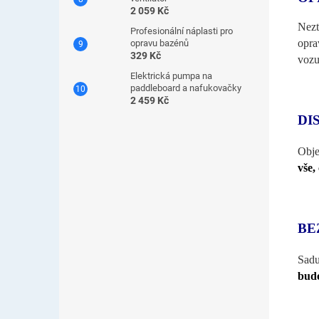
2 059 Kč
Nezt
Profesionální náplasti pro
opra
opravu bazénů
329 Kč
vozu
Elektrická pumpa na
paddleboard a nafukovačky
2 459 Kč
DI
Obje
vše,
BE
Sadu
budo