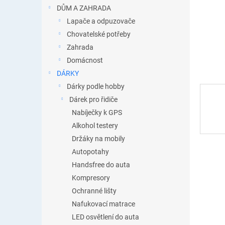
n
DŮM A ZAHRADA
e
Lapače a odpuzovače
l
Chovatelské potřeby
Zahrada
Domácnost
DÁRKY
Dárky podle hobby
Dárek pro řidiče
Nabíječky k GPS
Alkohol testery
Držáky na mobily
Autopotahy
Handsfree do auta
Kompresory
Ochranné lišty
Nafukovací matrace
LED osvětlení do auta