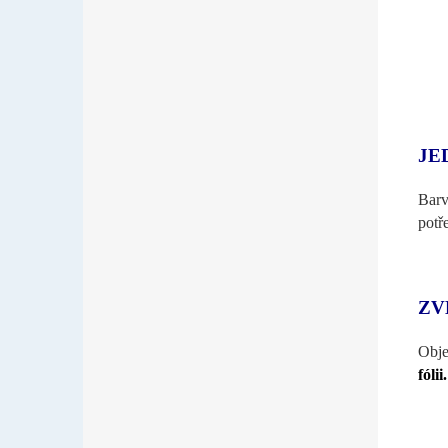
JE
Barv
potř
ZV
Obje
fólii.