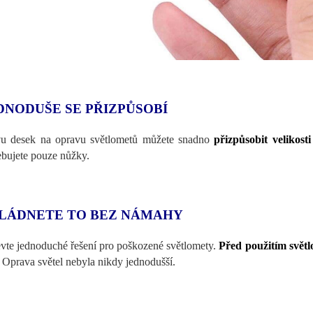
DNODUŠE SE PŘIZPŮSOBÍ
u desek na opravu světlometů můžete snadno
přizpůsobit velikost
ebujete pouze nůžky.
LÁDNETE TO BEZ NÁMAHY
vte jednoduché řešení pro poškozené světlomety.
Před použitím světlo
Oprava světel nebyla nikdy jednodušší.