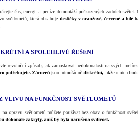
rácejte čas, energii a peníze demontáží poškozených zadních světel. 
vu světlometů, která obsahuje
destičky v oranžové, červené a bílé 
.
SKRÉTNÍ A SPOLEHLIVÉ ŘEŠENÍ
vte revoluční způsob, jak zamaskovat nedokonalosti na svých melíre
 co potřebujete. Zároveň
jsou mimořádně
diskrétní,
takže
o nich bude
Z VLIVU NA FUNKČNOST SVĚTLOMETŮ
 na opravu světlometů můžete používat bez obav o funkčnost světe
u dokonale zakryty, aniž by byla narušena svítivost.