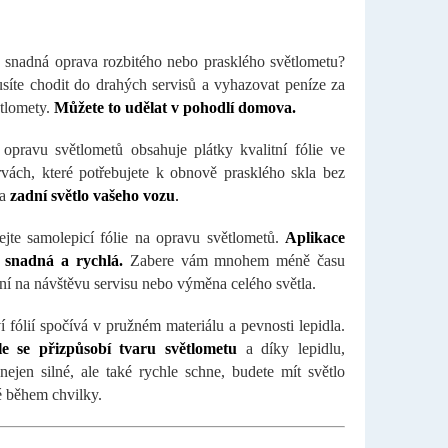
 snadná oprava rozbitého nebo prasklého světlometu?
íte chodit do drahých servisů a vyhazovat peníze za
tlomety.
Můžete to udělat v pohodlí domova.
opravu světlometů obsahuje plátky kvalitní fólie ve
rvách, které potřebujete k obnově prasklého skla bez
na
zadní světlo vašeho vozu
.
jte samolepicí fólie na opravu světlometů.
Aplikace
i snadná a rychlá.
Zabere vám mnohem méně času
ní na návštěvu servisu nebo výměna celého světla.
í fólií spočívá v pružném materiálu a pevnosti lepidla.
e se přizpůsobí tvaru světlometu
a díky lepidlu,
 nejen silné, ale také rychle schne, budete mít světlo
 během chvilky.