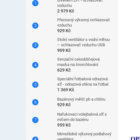
ohřevem 2v1 - ochlazovač
vzduchu
2 979 Kč
Přenosný výkonný ochlazovač
vzduchu
929 Kč
Stolní ventilátor s vodní mlhou
– ochlazovač vzduchu USB
909 Kč
Senzační celoobličejová
maska ​​na šnorchlování
629 Kč
Speciální fotbalová odrazová
síť - odrazová stěna na fotbal
1 369 Kč
Bazénový měřič ph a chlóru
929 Kč
Nafukovací volejbalová síť s
míčem do bazénu
959 Kč
Mimořádně výkonný podlahový
OP
ventilátor