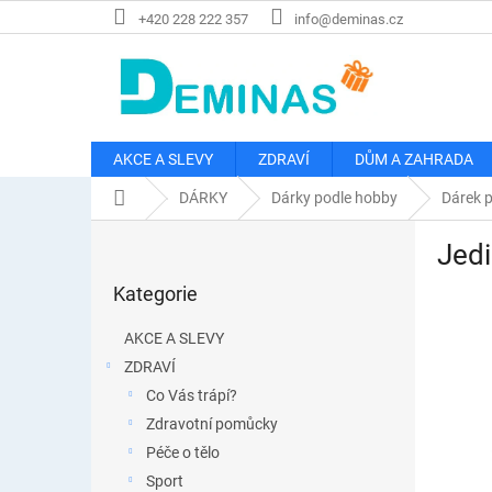
Přejít
+420 228 222 357
info@deminas.cz
na
obsah
AKCE A SLEVY
ZDRAVÍ
DŮM A ZAHRADA
Domů
DÁRKY
Dárky podle hobby
Dárek p
P
Jedi
o
Přeskočit
s
Kategorie
kategorie
t
r
AKCE A SLEVY
a
ZDRAVÍ
n
Co Vás trápí?
n
í
Zdravotní pomůcky
p
Péče o tělo
a
Sport