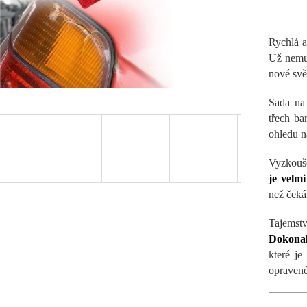
Rychlá a
Už nemus
nové svě
Sada na 
třech ba
ohledu 
Vyzkouše
je velm
než čeká
Tajemstv
Dokonal
které je
opravené