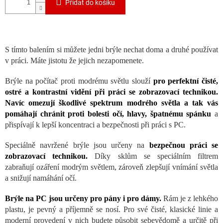
Přidat do košíku
S tímto balením si můžete jedni brýle nechat doma a druhé používat
v práci. Máte jistotu že jejich nezapomenete.
Brýle na počítač proti modrému světlu slouží
pro perfektní čisté,
ostré a kontrastní vidění při práci se zobrazovací technikou.
Navíc omezují škodlivé spektrum modrého světla a tak vás
pomáhají chránit proti bolesti očí, hlavy, špatnému spánku
a
přispívají k lepší koncentraci a bezpečnosti při práci s PC.
Speciálně navržené brýle jsou určeny na
bezpečnou práci se
zobrazovací technikou.
Díky sklům se speciálním filtrem
zabraňují ozáření modrým světlem, zároveň zlepšují vnímání světla
a snižují namáhání očí.
Brýle na PC jsou určeny pro pány i pro dámy.
Rám je z lehkého
plastu, je pevný a příjemně se nosí. Pro své čisté, klasické linie a
moderní provedení v nich budete působit sebevědomě a určitě při