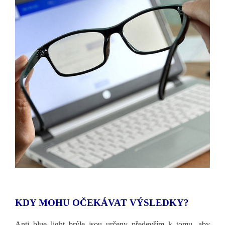
KDY MOHU OČEKÁVAT VÝSLEDKY?
Anti blue light brýle jsou určeny především k tomu, aby