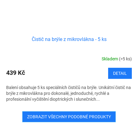
Čistič na brýle z mikrovlákna - 5 ks
Skladem
(>5 ks)
439 Kč
DETAIL
Balení obsahuje 5 ks speciálních čističů na brýle. Unikátní čistič na
brýle z mikrovlákna pro dokonalé, jednoduché, rychlé a
profesionální vyčištění dioptrických i slunečních...
ZOBRAZIT VŠECHNY PODOBNÉ PRODUKTY