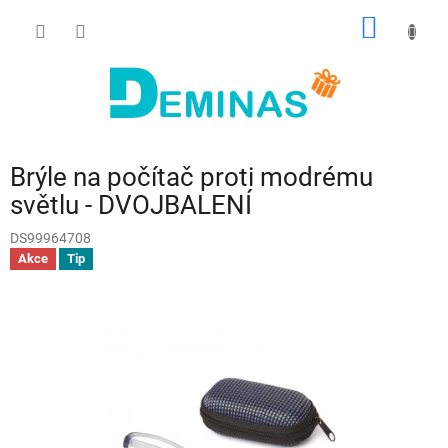
Přejít
NÁKUP
na
obsah
KOŠÍK
Brýle na počítač proti modrému
světlu - DVOJBALENÍ
DS99964708
Akce
Tip