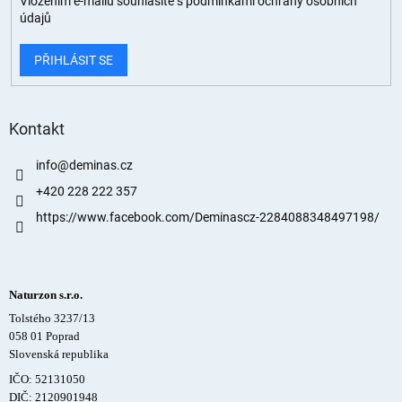
Vložením e-mailu souhlasíte s
podmínkami ochrany osobních
údajů
PŘIHLÁSIT SE
Kontakt
info
@
deminas.cz
+420 228 222 357
https://www.facebook.com/Deminascz-2284088348497198/
Naturzon s.r.o.
Tolstého 3237/13
058 01 Poprad
Slovenská republika
IČO: 52131050
DIČ: 2120901948