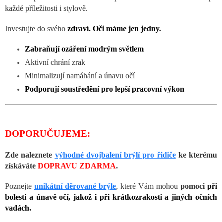
každé příležitosti i stylově.
Investujte do svého
zdraví. Oči máme jen jedny.
Zabraňují ozáření modrým světlem
Aktivní chrání zrak
Minimalizují namáhání a únavu očí
Podporují soustředění pro lepší pracovní výkon
DOPORUČUJEME:
Zde naleznete
výhodné dvojbalení brýlí pro řidiče
ke kterému
získáváte
DOPRAVU ZDARMA
.
Poznejte
unikátní děrované brýle
, které Vám mohou
pomoci
při
bolesti a únavě očí, jakož i při krátkozrakosti a jiných očních
vadách.