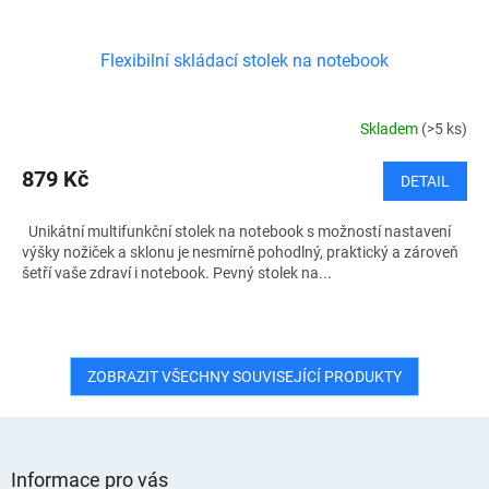
Flexibilní skládací stolek na notebook
Skladem
(>5 ks)
879 Kč
DETAIL
Unikátní multifunkční stolek na notebook s možností nastavení
výšky nožiček a sklonu je nesmírně pohodlný, praktický a zároveň
šetří vaše zdraví i notebook. Pevný stolek na...
ZOBRAZIT VŠECHNY SOUVISEJÍCÍ PRODUKTY
Z
á
Informace pro vás