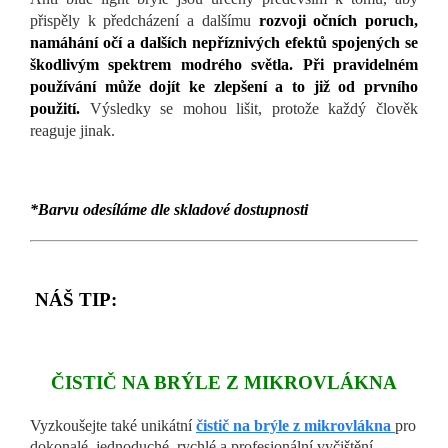
přispěly k předcházení a dalšímu
rozvoji očních poruch,
namáhání očí a dalších nepříznivých efektů spojených se
škodlivým spektrem modrého světla. Při pravidelném
používání může dojít ke zlepšení a to již od prvního
použití.
Výsledky se mohou lišit, protože každý člověk
reaguje jinak.
*Barvu odesíláme dle skladové dostupnosti
NÁŠ TIP:
ČISTIČ NA BRÝLE Z MIKROVLÁKNA
Vyzkoušejte
také u
nikátní
čistič na brýle z mikrovlákna
pro
dokonalé, jednoduché, rychlé a profesionální vyčištění