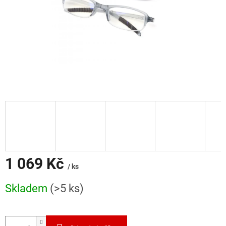
1 069 Kč
/ ks
Měrná
Skladem
(>5 ks)
cena: