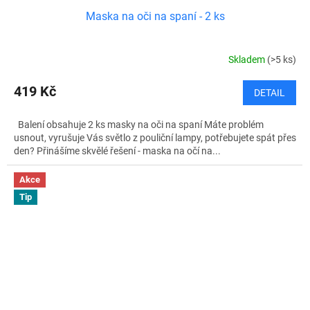
Maska na oči na spaní - 2 ks
Skladem
(>5 ks)
419 Kč
DETAIL
Balení obsahuje 2 ks masky na oči na spaní Máte problém
usnout, vyrušuje Vás světlo z pouliční lampy, potřebujete spát přes
den? Přinášíme skvělé řešení - maska na očí na...
Akce
Tip