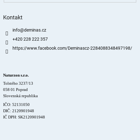
Kontakt
info
@
deminas.cz
+420 228 222 357
https://www.facebook.com/Deminascz-2284088348497198/
Naturzon s.r.o.
Tolstého 3237/13
058 01 Poprad
Slovenská republika
IČO: 52131050
DIČ: 2120901948
IČ DPH: SK2120901948