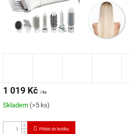
1 019 Kč
/ ks
Měrná
Skladem
(>5 ks)
cena:
Přidat do košíku