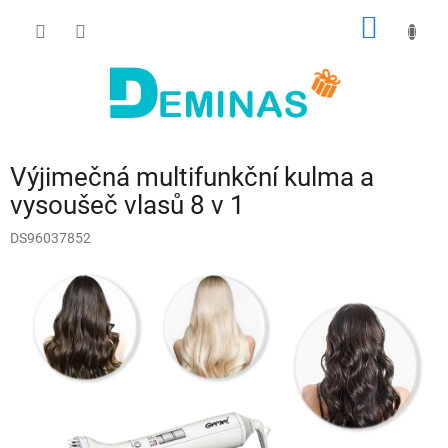
Přejít
NÁKUP
na
obsah
KOŠÍK
Výjimečná multifunkční kulma a
vysoušeč vlasů 8 v 1
DS96037852