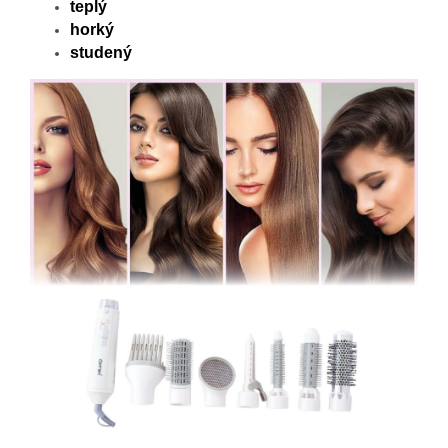
teplý
horký
studený