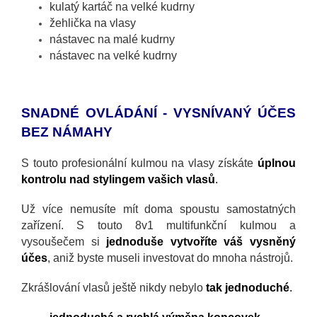
kulatý kartáč na velké kudrny
žehlička na vlasy
nástavec na malé kudrny
nástavec na velké kudrny
SNADNÉ OVLÁDÁNÍ - VYSNÍVANÝ ÚČES
BEZ NÁMAHY
S touto profesionální kulmou na vlasy získáte
úplnou
kontrolu nad stylingem vašich vlasů
.
Už více nemusíte mít doma spoustu samostatných
zařízení. S touto 8v1 multifunkční kulmou a
vysoušečem si
jednoduše vytvoříte váš vysněný
účes
, aniž byste museli investovat do mnoha nástrojů.
Zkrášlování vlasů ještě nikdy nebylo
tak jednoduché
.