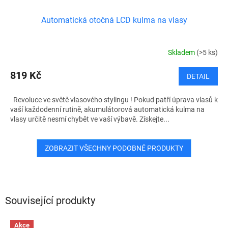
Automatická otočná LCD kulma na vlasy
Skladem
(>5 ks)
819 Kč
DETAIL
Revoluce ve světě vlasového stylingu ! Pokud patří úprava vlasů k
vaší každodenní rutině, akumulátorová automatická kulma na
vlasy určitě nesmí chybět ve vaší výbavě. Získejte...
ZOBRAZIT VŠECHNY PODOBNÉ PRODUKTY
Související produkty
Akce