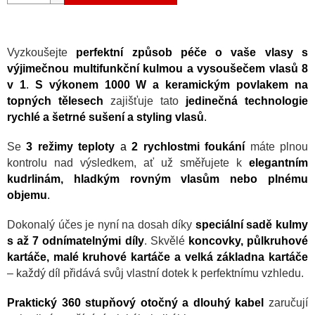
Vyzkoušejte
perfektní způsob péče o vaše vlasy s
výjimečnou multifunkční kulmou a vysoušečem vlasů 8
v 1
.
S výkonem 1000 W a keramickým povlakem na
topných tělesech
zajišťuje tato
jedinečná technologie
rychlé a šetrné sušení a styling vlasů
.
Se
3 režimy teploty
a
2 rychlostmi foukání
máte plnou
kontrolu nad výsledkem, ať už směřujete k
elegantním
kudrlinám, hladkým rovným vlasům nebo plnému
objemu
.
Dokonalý účes je nyní na dosah díky
speciální sadě kulmy
s až 7 odnímatelnými díly
. Skvělé
koncovky, půlkruhové
kartáče, malé kruhové kartáče a velká základna kartáče
– každý díl přidává svůj vlastní dotek k perfektnímu vzhledu.
Praktický 360 stupňový otočný a dlouhý kabel
zaručují