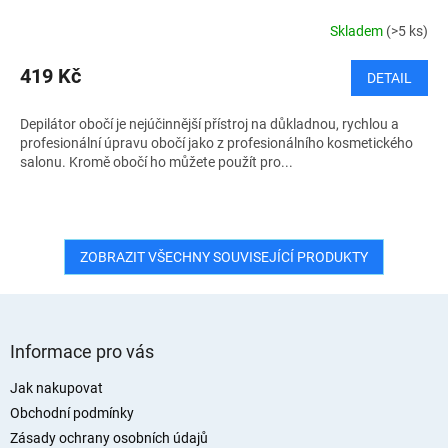
Skladem
(>5 ks)
419 Kč
DETAIL
Depilátor obočí je nejúčinnější přístroj na důkladnou, rychlou a
profesionální úpravu obočí jako z profesionálního kosmetického
salonu. Kromě obočí ho můžete použít pro...
ZOBRAZIT VŠECHNY SOUVISEJÍCÍ PRODUKTY
Z
á
Informace pro vás
p
a
Jak nakupovat
t
Obchodní podmínky
í
Zásady ochrany osobních údajů