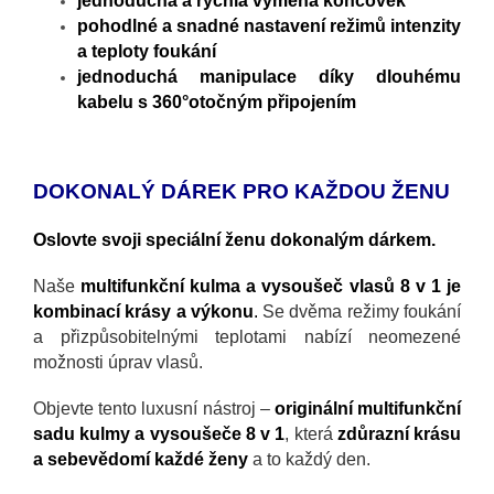
jednoduchá a rychlá výměna koncovek
pohodlné a snadné nastavení režimů intenzity
a teploty foukání
jednoduchá manipulace díky dlouhému
kabelu s 360°otočným připojením
DOKONALÝ DÁREK PRO KAŽDOU ŽENU
Oslovte svoji speciální ženu dokonalým dárkem.
Naše
multifunkční kulma a vysoušeč vlasů 8 v 1 je
kombinací krásy a výkonu
.
Se dvěma režimy foukání
a přizpůsobitelnými teplotami nabízí neomezené
možnosti úprav vlasů.
Objevte tento luxusní nástroj –
originální multifunkční
sadu kulmy a vysoušeče 8 v 1
, která
zdůrazní krásu
a sebevědomí každé ženy
a to každý den.