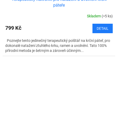
páteře
Skladem
(>5 ks)
799 Kč
DETAIL
Poznejte tento jedinečný terapeutický polštář na krční páteř, pro
dokonalé natažení ztuhlého krku, ramen a uvolnění. Tato 100%
přírodní metoda je šetrným a zároveň účinným...