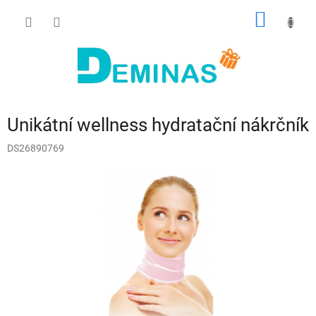
Přejít
NÁKUP
na
obsah
KOŠÍK
Unikátní wellness hydratační nákrčník
DS26890769