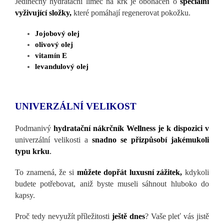
Jedinečný hydratační límec na krk je obohacen o
speciální
vyživující složky,
které pomáhají regenerovat pokožku.
Jojobový olej
olivový olej
vitamín E
levandulový olej
UNIVERZÁLNÍ VELIKOST
Podmanivý
hydratační nákrčník Wellness je k dispozici v
univerzální velikosti a
snadno se přizpůsobí jakémukoli
typu krku
.
To znamená, že si
můžete dopřát luxusní zážitek,
kdykoli
budete potřebovat, aniž byste museli sáhnout hluboko do
kapsy.
Proč tedy nevyužít příležitosti
ještě dnes
? Vaše pleť vás jistě