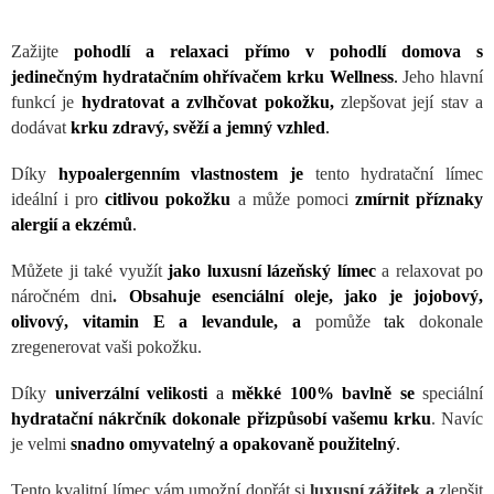
Zažijte
pohodlí a relaxaci přímo v pohodlí domova s
jedinečným hydratačním ohřívačem krku Wellness
.
Jeho hlavní
funkcí je
hydratovat a zvlhčovat pokožku,
zlepšovat její stav a
dodávat
krku zdravý, svěží a jemný vzhled
.
Díky
hypoalergenním vlastnostem je
tento hydratační límec
ideální i pro
citlivou pokožku
a může pomoci
zmírnit příznaky
alergií a ekzémů
.
Můžete ji také využít
jako luxusní lázeňský límec
a relaxovat po
náročném dni
.
Obsahuje esenciální oleje, jako je jojobový,
olivový, vitamin E a levandule, a
pomůže
tak
dokonale
zregenerovat vaši pokožku.
Díky
univerzální velikosti
a
měkké 100% bavlně se
speciální
hydratační nákrčník dokonale přizpůsobí vašemu krku
. Navíc
je velmi
snadno omyvatelný a opakovaně použitelný
.
Tento kvalitní límec vám umožní dopřát si
luxusní zážitek a
zlepšit