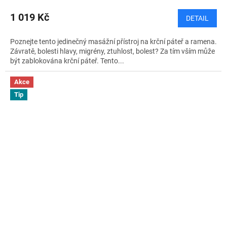
1 019 Kč
DETAIL
Poznejte tento jedinečný masážní přístroj na krční páteř a ramena.
Závratě, bolesti hlavy, migrény, ztuhlost, bolest? Za tím vším může
být zablokována krční páteř. Tento...
Akce
Tip