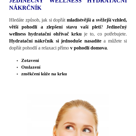
JEDINEČNÝ WELLNESS HYDRATAČNÍ
NÁKRČNÍK
Hledáte způsob, jak si dopřát
mladistvější a svěžejší vzhled,
větší pohodlí a zlepšení stavu vaší pleti
?
Jedinečný
wellness hydratační ohřívač krku
je to, co potřebujete.
Hydratační nákrčník si jednoduše nasadíte
a můžete si
dopřát pohodlí a relaxaci přímo
v pohodlí domova
.
Zotavení
Omlazení
změkčení kůže na krku