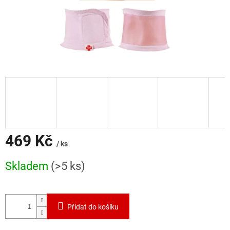
469 Kč
/ ks
Měrná
Skladem
(>5 ks)
cena:
Přidat do košíku