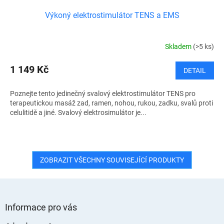
Výkoný elektrostimulátor TENS a EMS
Skladem
(>5 ks)
1 149 Kč
DETAIL
Poznejte tento jedinečný svalový elektrostimulátor TENS pro
terapeutickou masáž zad, ramen, nohou, rukou, zadku, svalů proti
celulitidě a jiné. Svalový elektrosimulátor je...
ZOBRAZIT VŠECHNY SOUVISEJÍCÍ PRODUKTY
Z
á
Informace pro vás
p