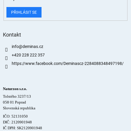
PŘIHLÁSIT SE
Kontakt
info
@
deminas.cz
+420 228 222 357
https://www.facebook.com/Deminascz-2284088348497198/
Naturzon s.r.o.
Tolstého 3237/13
058 01 Poprad
Slovenská republika
IČO: 52131050
DIČ: 2120901948
IČ DPH: SK2120901948