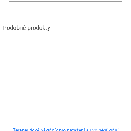
Terapeutický nákrčník pro natažení a uvolnění krční