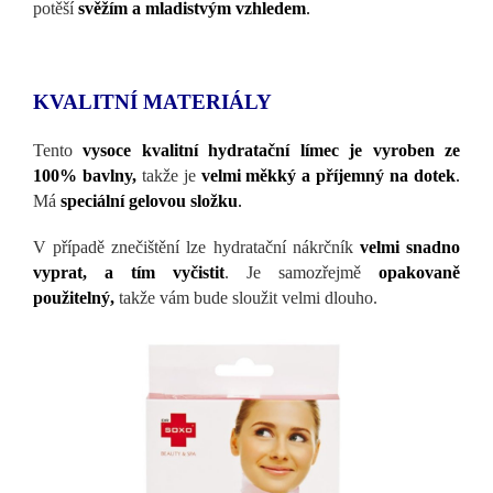
potěší
svěžím a mladistvým vzhledem
.
KVALITNÍ MATERIÁLY
Tento
vysoce kvalitní hydratační límec je vyroben ze
100% bavlny,
takže je
velmi měkký a příjemný na dotek
.
Má
speciální gelovou složku
.
V případě znečištění lze hydratační nákrčník
velmi snadno
vyprat, a tím vyčistit
. Je samozřejmě
opakovaně
použitelný,
takže vám bude sloužit velmi dlouho.