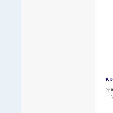
KD
Plaš
louk