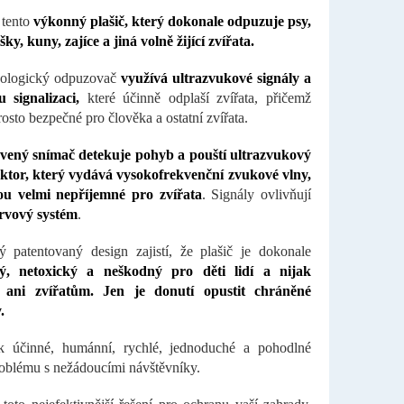
 tento
výkonný plašič, který dokonale odpuzuje
psy,
šky, kuny, zajíce a jiná volně žijící zvířata.
kologický odpuzovač
využívá ultrazvukové signály a
u signalizaci,
které účinně odplaší zvířata, přičemž
osto bezpečné pro člověka a ostatní zvířata.
rvený snímač detekuje pohyb a pouští ultrazvukový
ktor, který vydává vysokofrekvenční zvukové vlny,
sou velmi nepříjemné pro zvířata
. Signály ovlivňují
rvový systém
.
ý patentovaný design zajistí, že plašič je dokonale
ý, netoxický a neškodný pro děti lidí a nijak
í ani zvířatům. Jen je donutí opustit chráněné
.
ak účinné, humánní, rychlé, jednoduché a pohodlné
roblému s nežádoucími návštěvníky.