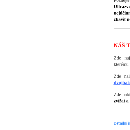
Poznejte
Ultraz
nejúčin
zbavit 
NÁŠ T
Zde na
kterému 
Zde nal
dvojbale
Zde nabí
zvířat a
Detailní 