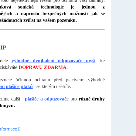
 toto nejefektivnější řešení pro ochranu vaší zahrady.
vuková sonická technologie je jednou z
nějších a naprosto bezpečných možností jak se
nežádoucích zvířat na vašem pozemku.
IP
jdete
výhodné dvojbalení odpuzovače myší
, ke
získáváte
DOPRAVU ZDARMA
.
eznete účinnou ochranu před ptactvem: výhodné
ní plašiče ptáků
se kterým ušetříte.
zíme další
plašiče a odpuzovače
pro
různé druhy
 hmyzu.
informace