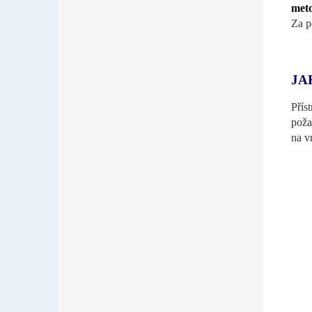
meto
Za p
JA
Přís
poža
na v