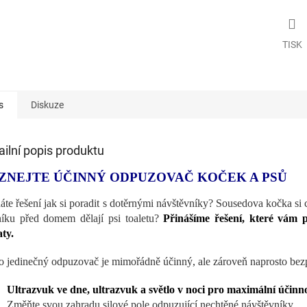
TISK
s
Diskuze
ailní popis produktu
ZNEJTE ÚČINNÝ ODPUZOVAČ KOČEK A PSŮ
áte řešení jak si poradit s dotěrnými návštěvníky? Sousedova kočka si
níku před domem dělají psi toaletu?
Přinášíme řešení, které vám p
aty.
o jedinečný odpuzovač je mimořádně účinný, ale zároveň naprosto bez
Ultrazvuk ve dne, ultrazvuk a světlo v noci pro maximální účinno
Změňte svou zahradu silové pole odpuzující nechtěné návštěvníky