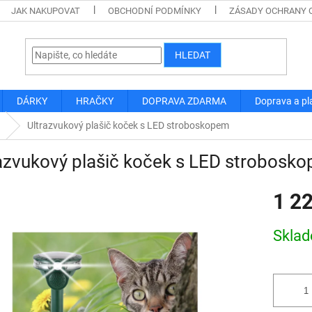
JAK NAKUPOVAT
OBCHODNÍ PODMÍNKY
ZÁSADY OCHRANY 
HLEDAT
DÁRKY
HRAČKY
DOPRAVA ZDARMA
Doprava a pl
Ultrazvukový plašič koček s LED stroboskopem
azvukový plašič koček s LED strobosk
1 2
Měrná
Skla
cena: