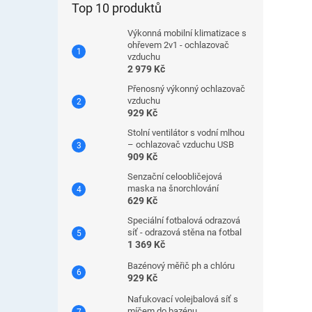
Top 10 produktů
Výkonná mobilní klimatizace s
ohřevem 2v1 - ochlazovač
vzduchu
2 979 Kč
Přenosný výkonný ochlazovač
vzduchu
929 Kč
Stolní ventilátor s vodní mlhou
– ochlazovač vzduchu USB
909 Kč
Senzační celoobličejová
maska ​​na šnorchlování
629 Kč
Speciální fotbalová odrazová
síť - odrazová stěna na fotbal
1 369 Kč
Bazénový měřič ph a chlóru
929 Kč
Nafukovací volejbalová síť s
míčem do bazénu