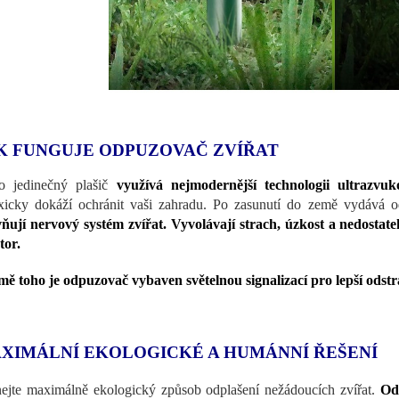
K FUNGUJE ODPUZOVAČ ZVÍŘAT
o jedinečný plašič
využívá nejmodernější technologii ultrazvuk
xicky dokáží ochránit vaši zahradu. Po zasunutí do země vydává 
vňují nervový systém zvířat. Vyvolávají strach, úzkost a nedostate
tor.
ě toho je odpuzovač vybaven světelnou signalizací pro lepší odstra
XIMÁLNÍ EKOLOGICKÉ A HUMÁNNÍ ŘEŠENÍ
ejte maximálně ekologický způsob odplašení nežádoucích zvířat.
Od