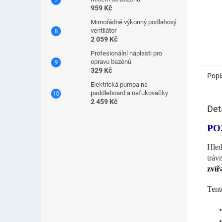
959 Kč
Mimořádně výkonný podlahový
ventilátor
2 059 Kč
Profesionální náplasti pro
opravu bazénů
329 Kč
Popi
Elektrická pumpa na
paddleboard a nafukovačky
2 459 Kč
Det
PO
Hled
tráv
zvíř
Tent