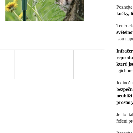
Poznejte
kočky, li
Tento e
světelno
jsou napr
Infrače
reprodu
které j
jejich
ne
Jedinečn
bezpečn
neublíž
prostory
Je to t
řešení p