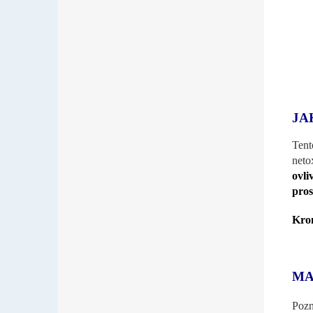
JA
Tent
neto
ovli
pros
Krom
MA
Pozn