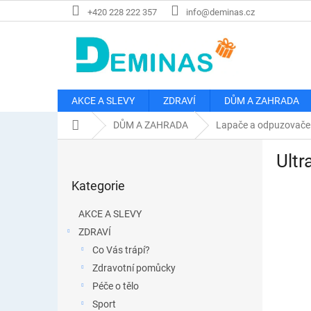
Přejít
+420 228 222 357
info@deminas.cz
na
obsah
AKCE A SLEVY
ZDRAVÍ
DŮM A ZAHRADA
Domů
DŮM A ZAHRADA
Lapače a odpuzovače
P
Ultr
o
Přeskočit
s
Kategorie
kategorie
t
r
AKCE A SLEVY
a
ZDRAVÍ
n
Co Vás trápí?
n
í
Zdravotní pomůcky
p
Péče o tělo
a
Sport