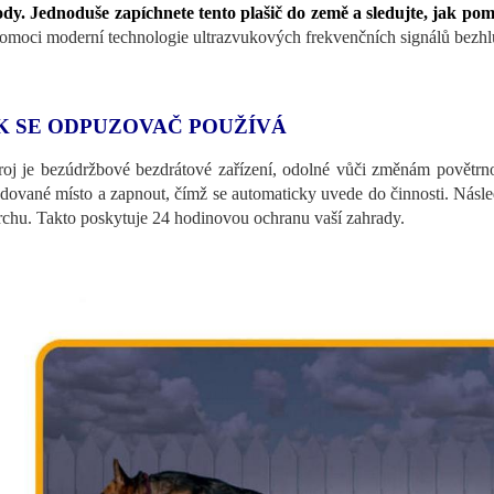
dy. Jednoduše zapíchnete tento plašič do země a sledujte, jak po
omoci moderní technologie ultrazvukových frekvenčních signálů bezhl
K SE ODPUZOVAČ POUŽÍVÁ
troj je bezúdržbové bezdrátové zařízení, odolné vůči změnám povětrn
dované místo a zapnout, čímž se automaticky uvede do činnosti. Násle
rchu. Takto poskytuje 24 hodinovou ochranu vaší zahrady.