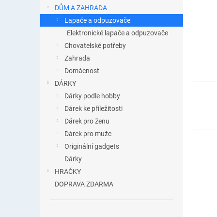
n
DŮM A ZAHRADA
e
Lapače a odpuzovače
l
Elektronické lapače a odpuzovače
Chovatelské potřeby
Zahrada
Domácnost
DÁRKY
Dárky podle hobby
Dárek ke příležitosti
Dárek pro ženu
Dárek pro muže
Originální gadgets
Dárky
HRAČKY
DOPRAVA ZDARMA