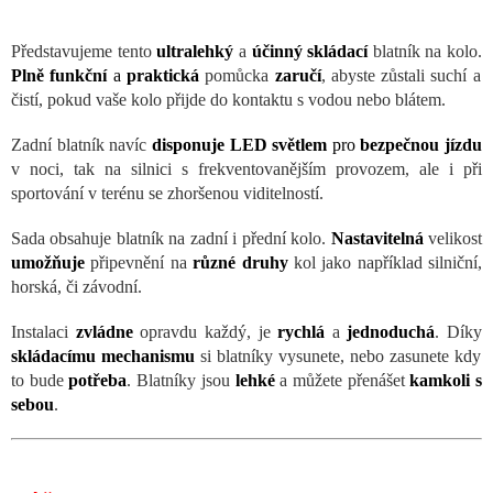
Představujeme tento
ultralehký
a
účinný
skládací
blatník na kolo.
Plně
funkční
a
praktická
pomůcka
zaručí
, abyste zůstali suchí a
čistí, pokud vaše kolo přijde do kontaktu s vodou nebo blátem.
Zadní blatník navíc
disponuje
LED světlem
pro
bezpečnou
jízdu
v noci, tak na silnici s frekventovanějším provozem, ale i při
sportování v terénu se zhoršenou viditelností.
Sada obsahuje blatník na zadní i přední kolo.
Nastavitelná
velikost
umožňuje
připevnění na
různé druhy
kol jako například silniční,
horská, či závodní.
Instalaci
zvládne
opravdu každý, je
rychlá
a
jednoduchá
. Díky
skládacímu
mechanismu
si blatníky vysunete, nebo zasunete kdy
to bude
potřeba
. Blatníky jsou
lehké
a můžete přenášet
kamkoli s
sebou
.