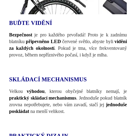
BUĎTE VIDĚNÍ
Bezpečnost
je pro každého prvořadá! Proto je k zadnímu
blatníku
připevněno LED
červené světlo, abyste byli
viděni
za každých okolností
. Pokud je tma, více frekventovaný
provoz, během nepříznivého počasí, i když je mlha.
SKLÁDACÍ MECHANISMUS
Velkou
výhodou
, kterou obyčejné blatníky nemají, je
praktický skládací mechanismus
. Jednoduše pokud blatník
zrovna nepotřebujete, nebo vám zavadí, stačí jej
jednoduše
poskládat
na menší velikost.
PRAKTICKÝ DIZAJN