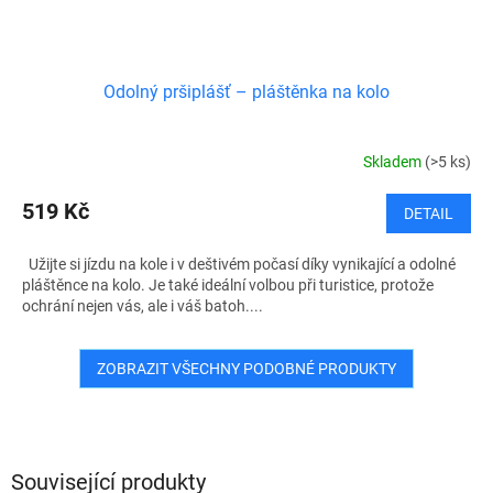
Odolný pršiplášť – pláštěnka na kolo
Skladem
(>5 ks)
519 Kč
DETAIL
Užijte si jízdu na kole i v deštivém počasí díky vynikající a odolné
pláštěnce na kolo. Je také ideální volbou při turistice, protože
ochrání nejen vás, ale i váš batoh....
ZOBRAZIT VŠECHNY PODOBNÉ PRODUKTY
Související produkty