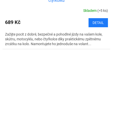
čtyřkolku
Skladem
(>5 ks)
689 Kč
DETAIL
Zažijte pocit z dobré, bezpečné a pohodlné jízdy na vašem kole,
skútru, motocyklu, nebo čtyřkolce díky praktickému zpětnému
zrcátku na kolo. Namontujete ho jednoduše na volant...