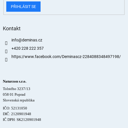
PŘIHLÁSIT SE
Kontakt
info
@
deminas.cz
+420 228 222 357
https://www.facebook.com/Deminascz-2284088348497198/
Naturzon s.r.o.
Tolstého 3237/13
058 01 Poprad
Slovenská republika
IČO: 52131050
DIČ: 2120901948
IČ DPH: SK2120901948