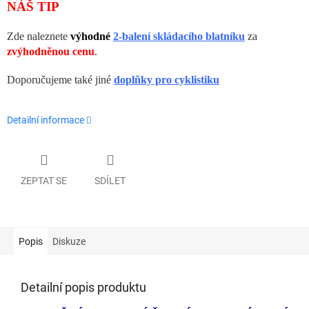
NÁŠ TIP
Zde naleznete
výhodné
2-balení skládacího blatníku
za
zvýhodněnou cenu
.
Doporučujeme také
jiné
doplňky pro cyklistiku
Detailní informace
ZEPTAT SE
SDÍLET
Popis
Diskuze
Detailní popis produktu