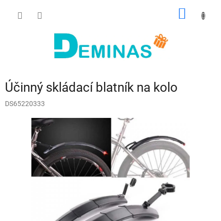
Přejít
NÁKUP
na
obsah
KOŠÍK
Účinný skládací blatník na kolo
DS65220333