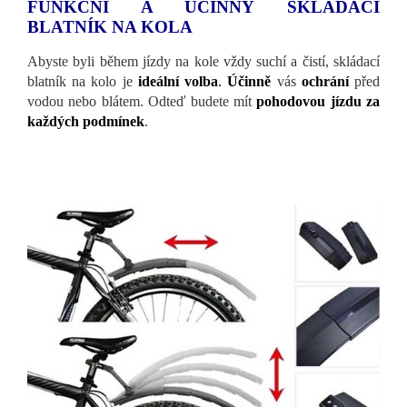
FUNKČNÍ A ÚČINNÝ SKLÁDACÍ
BLATNÍK NA KOLA
Abyste byli během jízdy na kole vždy suchí a čistí, skládací
blatník na kolo je
ideální
volba
.
Účinně
vás
ochrání
před
vodou nebo blátem. Odteď budete mít
pohodovou jízdu za
každých podmínek
.