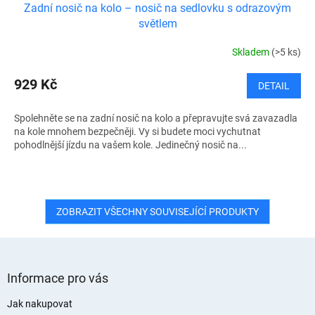
Zadní nosič na kolo – nosič na sedlovku s odrazovým
světlem
Skladem
(>5 ks)
929 Kč
DETAIL
Spolehněte se na zadní nosič na kolo a přepravujte svá zavazadla
na kole mnohem bezpečněji. Vy si budete moci vychutnat
pohodlnější jízdu na vašem kole. Jedinečný nosič na...
ZOBRAZIT VŠECHNY SOUVISEJÍCÍ PRODUKTY
Z
á
Informace pro vás
p
a
Jak nakupovat