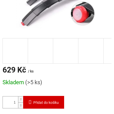
629 Kč
/ ks
Měrná
Skladem
(>5 ks)
cena:
Přidat do košíku