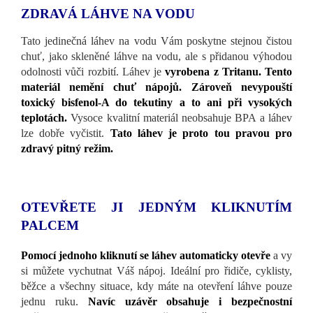
ZDRAVÁ LÁHVE NA VODU
Tato jedinečná láhev na vodu Vám poskytne stejnou čistou
chuť, jako skleněné láhve na vodu, ale s přidanou výhodou
odolnosti vůči rozbití. Láhev je
vyrobena z Tritanu. Tento
materiál nemění chuť nápojů. Zároveň nevypouští
toxický bisfenol-A do tekutiny a to ani při vysokých
teplotách.
Vysoce kvalitní materiál neobsahuje BPA a láhev
lze dobře vyčistit.
Tato láhev je proto tou pravou pro
zdravý pitný režim.
OTEVŘETE JI JEDNÝM KLIKNUTÍM
PALCEM
Pomocí jednoho kliknutí se láhev automaticky otevře
a vy
si můžete vychutnat Váš nápoj. Ideální pro řidiče, cyklisty,
běžce a všechny situace, kdy máte na otevření láhve pouze
jednu ruku.
Navíc uzávěr obsahuje i bezpečnostní