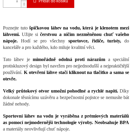
Přidat do košíku
Poznejte tuto
špičkovou láhev na vodu, která je klenotem mezi
láhvemi.
Užijte si
čerstvou a ničím nezměněnou chuť vašeho
nápoje.
Hodí se pro všechny
sportovce, řidiče, turisty,
do
kanceláře a pro každého, kdo miluje kvalitní věci.
Tato láhev je
mimořádně odolná proti nárazům
a speciální
protiskluzový design byl navržen pro nejjednodušší a nejpraktičtější
používání.
K otevření láhve stačí kliknout na tlačítko a sama se
otevře.
Velký průtokový otvor umožní pohodlné a rychlé napití.
Díky
dokonale těsnícímu uzávěru a bezpečnostní pojistce se nemusíte bát
žádné nehody.
Sportovní láhev na vodu je vyráběna z prémiových materiálů
as pomocí nejmoder
nější technologie výroby. Neobsahuje BPA
a materiály neovlivňují chuť nápoje.