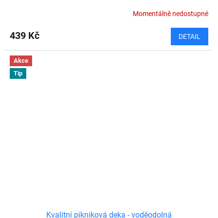
Momentálně nedostupné
439 Kč
DETAIL
Akce
Tip
Kvalitní pikniková deka - voděodolná