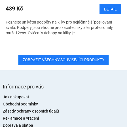
439 Kč
DETAIL
Poznejte unikátní podpěry na kliky pro nejúčinnější posilování
svalů. Podpěry jsou vhodné pro začátečníky ale i profesionály,
muže i ženy. Cvičení s úchopy na kliky je...
ZOBRAZIT VŠECHNY SOUVISEJÍCÍ PRODUKTY
Z
á
Informace pro vás
p
a
Jak nakupovat
t
Obchodní podmínky
í
Zásady ochrany osobních údajů
Reklamace a vrácení
Doprava a platba