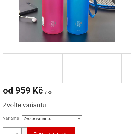
od
959 Kč
/ ks
Měrná
Zvolte variantu
cena:
Varianta