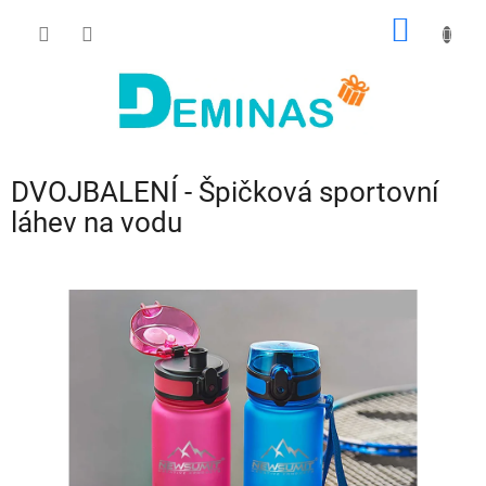
Přejít
NÁKUP
na
obsah
KOŠÍK
DVOJBALENÍ - Špičková sportovní
láhev na vodu