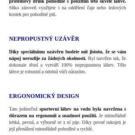
proteinový drink pohodlně s použitím této skvělé láhve.
Sítko zároveň využijete i na oddělení čaje nebo ledových
kostek pro pohodlné pití.
NEPROPUSTNÝ UZÁVĚR
Díky speciálnímu uzávěru budete mít jistotu, že se vám
nápoj nerozlije za žádných okolností.
Byl navržen tak, že
dokonale těsní a vytváří 100% nepropustnou láhev. Tělo
láhve je robustní a odolná vůči nárazům.
ERGONOMICKÝ DESIGN
Tato jedinečná
sportovní láhev na vodu byla navržena s
důrazem na ergonomii a snadnost použití.
Je mimořádně
lehká, pevná, a výborně se z ní pije. Díky pevné rukojeti je
její přenášení mimořádně pohodlné a rychlé.