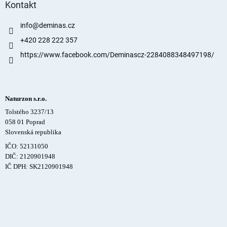
Kontakt
info
@
deminas.cz
+420 228 222 357
https://www.facebook.com/Deminascz-2284088348497198/
Naturzon s.r.o.
Tolstého 3237/13
058 01 Poprad
Slovenská republika
IČO: 52131050
DIČ: 2120901948
IČ DPH: SK2120901948