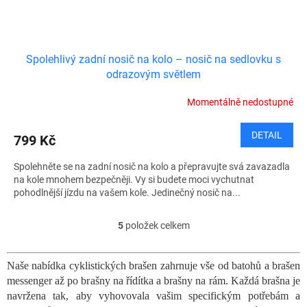
Spolehlivý zadní nosič na kolo – nosič na sedlovku s
odrazovým světlem
Momentálně nedostupné
DETAIL
799 Kč
Spolehněte se na zadní nosič na kolo a přepravujte svá zavazadla
na kole mnohem bezpečněji. Vy si budete moci vychutnat
pohodlnější jízdu na vašem kole. Jedinečný nosič na...
5
položek celkem
O
v
l
Naše nabídka cyklistických brašen zahrnuje vše od batohů a brašen
á
messenger až po brašny na řídítka a brašny na rám. Každá brašna je
d
a
navržena tak, aby vyhovovala vašim specifickým potřebám a