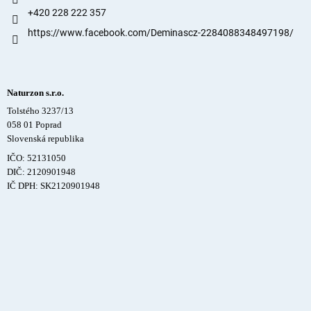
+420 228 222 357
https://www.facebook.com/Deminascz-2284088348497198/
Naturzon s.r.o.
Tolstého 3237/13
058 01 Poprad
Slovenská republika
IČO: 52131050
DIČ: 2120901948
IČ DPH: SK2120901948