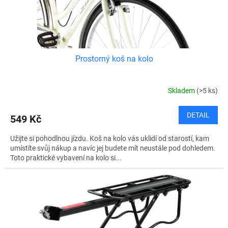
k
t
ů
Prostorný koš na kolo
Skladem
(>5 ks)
DETAIL
549 Kč
Užijte si pohodlnou jízdu. Koš na kolo vás uklidí od starostí, kam
umístíte svůj nákup a navíc jej budete mít neustále pod dohledem.
Toto praktické vybavení na kolo si...