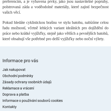
c
preferencím, a je vybavena prvky, jako jsou nastavitelné popruhy,
í
polstrovaná záda a voděodolné materiály, které zajistí bezpečnost
p
vašich věcí.
r
v
Pokud hledáte cyklistickou brašnu ve stylu batohu, nabízíme celou
k
řadu možností, včetně lehkých variant ideálních pro dojíždění do
y
práce nebo krátké vyjížďky, stejně jako větších a pevnějších batohů,
v
ý
které obsahují vše potřebné pro delší vyjížďky nebo noční výlety.
p
i
s
Z
u
á
Informace pro vás
p
a
Jak nakupovat
t
Obchodní podmínky
í
Zásady ochrany osobních údajů
Reklamace a vrácení
Doprava a platba
Informace o používání souborů cookies
Kontakty