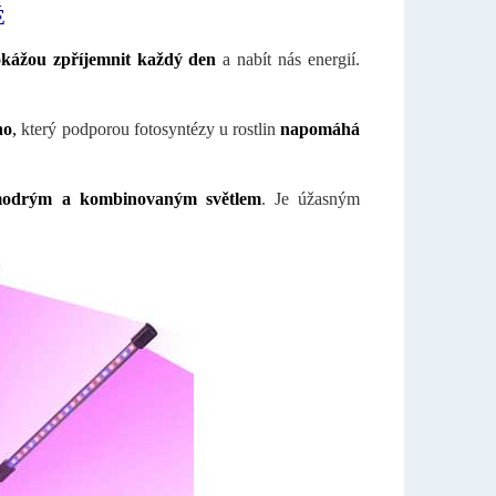
É
kážou zpříjemnit každý den
a nabít nás energií.
ho
,
který podporou fotosyntézy u rostlin
napomáhá
modrým a kombinovaným světlem
. Je úžasným