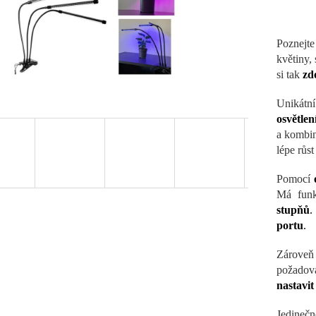
Poznejt
květiny,
si tak
zd
Unikátn
osvětlen
a kombin
lépe růst
Pomocí
Má fun
stupňů
portu
.
Zárove
požadova
nastavit
Jedinečn