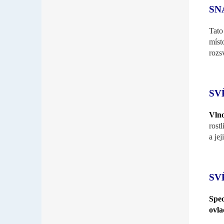
SN
Tato
míst
rozs
SV
Vln
rost
a jej
SV
Spec
ovla