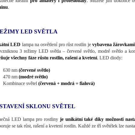
kutečně ideální
pro amatéry i profesionály
.
Můžete jím dokonce osv
ninu
.
REŽIMY LED SVĚTLA
kátní LED
lampa na osvětlení pro růst rostlin je
vybavena žárovkami 
vzniknou 3 režimy LED světla – červené světlo, modré světlo a ko
vňuje všechny fáze růstu rostlin, rašení a kvetení
.
LED diody:
630 nm
(červené světlo)
470 nm
(modré světlo)
Kombinace světel
(červená + modrá = fialová)
STAVENÍ SKLONU SVĚTEL
nečná LED lampa pro rostliny
je unikátní také díky možnosti nast
ruje se tak růst, rašení a kvetení rostlin. Každé ze tří světélek lze nast