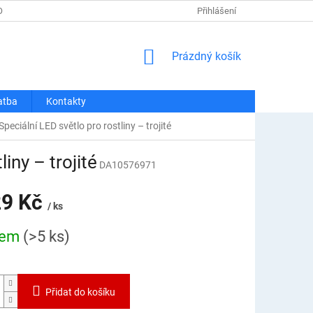
OSOBNÍCH ÚDAJŮ
REKLAMACE A VRÁCENÍ
Přihlášení
DOPRAVA A PLATBA
NÁKUPNÍ
Prázdný košík
KOŠÍK
atba
Kontakty
eciální LED světlo pro rostliny – trojité
iny – trojité
DA10576971
29 Kč
/ ks
dem
(>5 ks)
Přidat do košíku