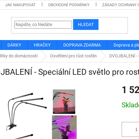
JAK NAKUPOVAT
OBCHODNÍ PODMÍNKY
ZÁSADY OCHRANY 
HLEDAT
DÁRKY
HRAČKY
DOPRAVA ZDARMA
Doprava a pl
lňky do domácnosti
Osvětlení pro růst rostlin
DVOJBALENÍ - Sp
BALENÍ - Speciální LED světlo pro rostl
1 5
Měrná
Skla
cena: