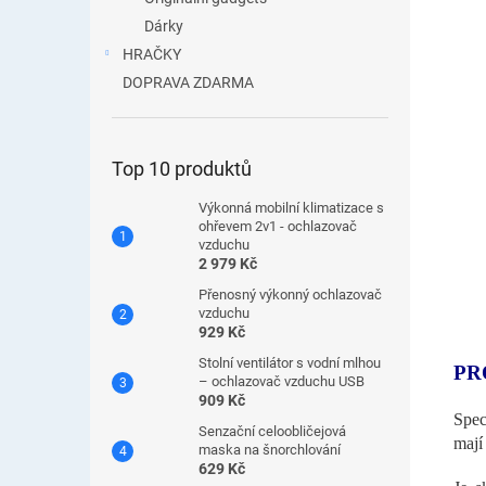
Dárky
HRAČKY
DOPRAVA ZDARMA
Top 10 produktů
Výkonná mobilní klimatizace s
ohřevem 2v1 - ochlazovač
vzduchu
2 979 Kč
Přenosný výkonný ochlazovač
vzduchu
929 Kč
Stolní ventilátor s vodní mlhou
PR
– ochlazovač vzduchu USB
909 Kč
Spec
Senzační celoobličejová
mají
maska ​​na šnorchlování
629 Kč