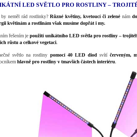
IKÁTNÍ LED SVĚTLO PRO ROSTLINY – TROJIT
by neměl rád rostlinky?
Různé květiny, kvetoucí či zelené
nám
do
gii květinám a rostlinám však musíme dopřát i my.
lním řešením je
použití unikátního LED světla pro rostliny – trojité
jich růstu a celkové vegetaci
.
nečné světlo na rostliny
pomocí 40 LED diod
svítí
červeným, 
ocníkem
hlavně pro rostliny v tmavších částech interiéru
.