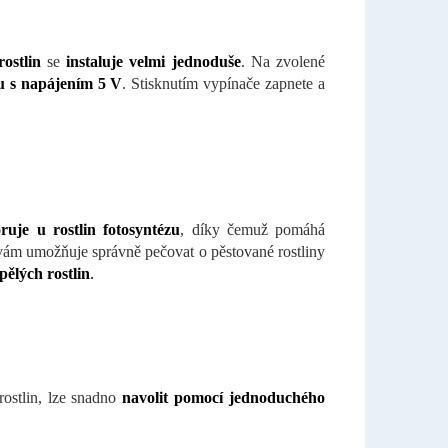
ostlin
se
instaluje velmi jednoduše
. Na zvolené
u s napájením 5 V
. Stisknutím vypínače zapnete a
ruje u rostlin fotosyntézu
, díky čemuž pomáhá
ny vám umožňuje správně pečovat o pěstované rostliny
pělých rostlin
.
rostlin, lze snadno
navolit pomocí jednoduchého