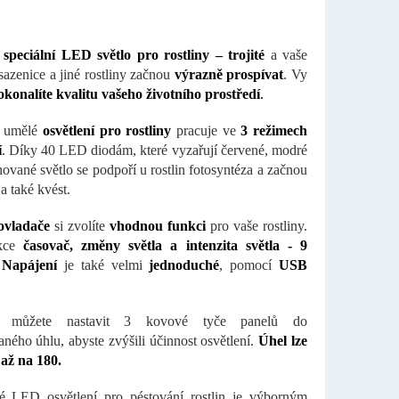
e
speciální LED světlo pro rostliny – trojité
a vaše
 sazenice a jiné rostliny začnou
výrazně prospívat
. Vy
okonalíte kvalitu vašeho životního prostředí
.
í umělé
osvětlení pro rostliny
pracuje ve
3 režimech
í
. Díky 40 LED diodám, které vyzařují červené, modré
ované světlo se podpoří u rostlin fotosyntéza a začnou
 a také kvést.
ovladače
si zvolíte
vhodnou funkci
pro vaše rostliny.
kce
časovač, změny světla a intenzita světla - 9
.
Napájení
je také velmi
jednoduché
, pomocí
USB
ň můžete nastavit 3 kovové tyče panelů do
ného úhlu, abyste zvýšili účinnost osvětlení.
Úhel lze
 až na 180.
é LED osvětlení pro péstování rostlin je výborným