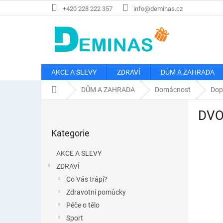
Přejít
+420 228 222 357
info@deminas.cz
na
obsah
AKCE A SLEVY
ZDRAVÍ
DŮM A ZAHRADA
Domů
DŮM A ZAHRADA
Domácnost
Dop
P
DVOJ
o
Přeskočit
s
Kategorie
kategorie
t
r
AKCE A SLEVY
a
ZDRAVÍ
n
Co Vás trápí?
n
í
Zdravotní pomůcky
p
Péče o tělo
a
Sport