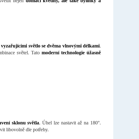
ětlit nejen
domácí květiny, ale také bylinky a
vyzařujícími světlo se dvěma vlnovými délkami
.
mbinace světel. Tato
moderní technologie úžasně
avení sklonu světla
.
Úhel lze nastavit až na 180°.
avit libovolně dle potřeby.