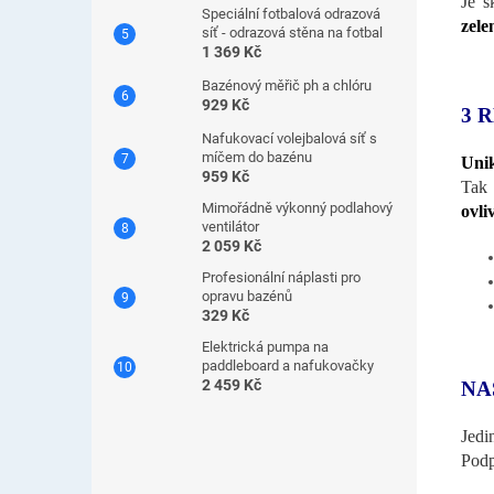
Je s
Speciální fotbalová odrazová
zele
síť - odrazová stěna na fotbal
1 369 Kč
Bazénový měřič ph a chlóru
929 Kč
3 
Nafukovací volejbalová síť s
míčem do bazénu
Uni
959 Kč
Tak 
Mimořádně výkonný podlahový
ovli
ventilátor
2 059 Kč
Profesionální náplasti pro
opravu bazénů
329 Kč
Elektrická pumpa na
paddleboard a nafukovačky
2 459 Kč
NA
Jedi
Podpo