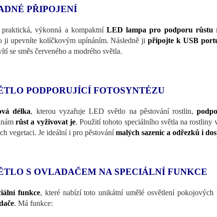
ADNÉ PŘIPOJENÍ
 praktická, výkonná a kompaktní
LED lampa pro podporu růstu r
o ji upevníte kolíčkovým upínáním. Následně ji
připojte k USB port
vítí se směs červeného a modrého světla.
ĚTLO PODPORUJÍCÍ FOTOSYNTÉZU
ová délka
, kterou vyzařuje LED světlo na pěstování rostlin,
podpo
linám
růst a vyživovat je
. Použití tohoto speciálního světla na rostli
ich vegetaci. Je ideální i pro pěstování
malých sazenic a odřezků i dos
ĚTLO S OVLADAČEM NA SPECIÁLNÍ FUNKCE
iální funkce
, které nabízí toto unikátní umělé osvětlení pokojových 
dače
. Má funkce: