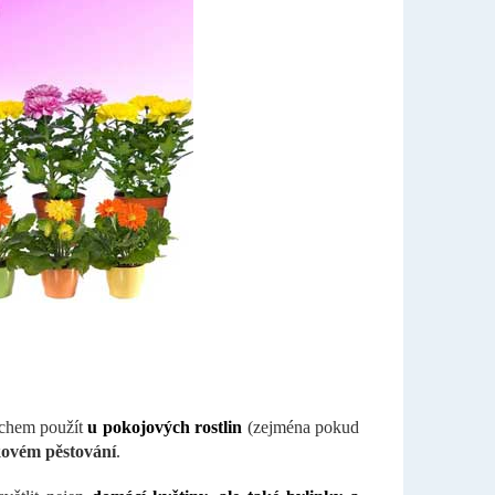
chem použít
u pokojových rostlin
(zejména pokud
kovém pěstování
.