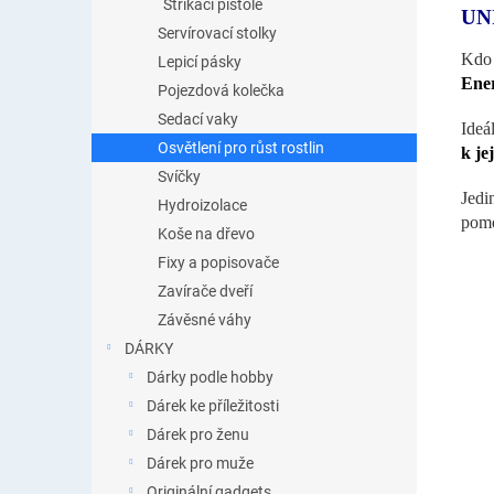
Stříkací pistole
UN
Servírovací stolky
Kdo 
Lepicí pásky
Ener
Pojezdová kolečka
Sedací vaky
Ideá
Osvětlení pro růst rostlin
k je
Svíčky
Jedi
Hydroizolace
pom
Koše na dřevo
Fixy a popisovače
Zavírače dveří
Závěsné váhy
DÁRKY
Dárky podle hobby
Dárek ke příležitosti
Dárek pro ženu
Dárek pro muže
Originální gadgets