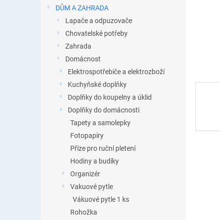
n
DŮM A ZAHRADA
e
Lapače a odpuzovače
l
Chovatelské potřeby
Zahrada
Domácnost
Elektrospotřebiče a elektrozboží
Kuchyňské doplňky
Doplňky do koupelny a úklid
Doplňky do domácnosti
Tapety a samolepky
Fotopapíry
Příze pro ruční pletení
Hodiny a budíky
Organizér
Vakuové pytle
Vákuové pytle 1 ks
Rohožka