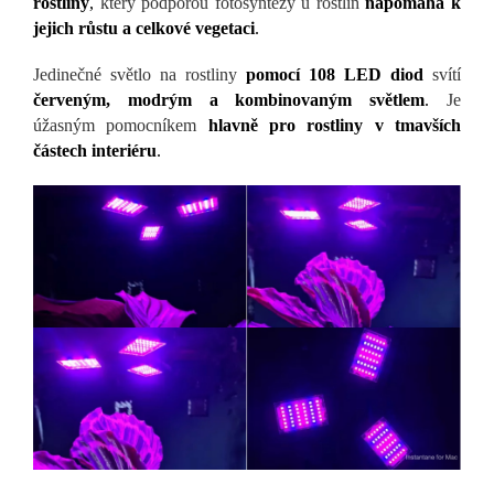
rostliny
,
který podporou fotosyntézy u rostlin
napomáhá k
jejich růstu a celkové vegetaci
.
Jedinečné světlo na rostliny
pomocí 108 LED diod
svítí
červeným, modrým a kombinovaným světlem
.
Je
úžasným pomocníkem
hlavně pro rostliny v tmavších
částech interiéru
.