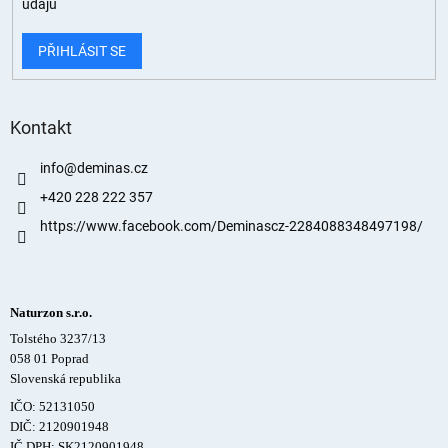
údajů
PŘIHLÁSIT SE
Kontakt
info
@
deminas.cz
+420 228 222 357
https://www.facebook.com/Deminascz-2284088348497198/
Naturzon s.r.o.
Tolstého 3237/13
058 01 Poprad
Slovenská republika
IČO: 52131050
DIČ: 2120901948
IČ DPH: SK2120901948