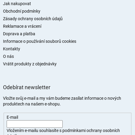
a
Jak nakupovat
t
Obchodní podmínky
í
Zásady ochrany osobních údajů
Reklamace a vrácení
Doprava a platba
Informace o používání souborů cookies
Kontakty
O nás
Vrátit produkty z objednávky
Odebírat newsletter
Vložte svůj e-mail a my vám budeme zasílat informace o nových
produktech na našem e-shopu.
E-mail
Vložením e-mailu souhlasíte s
podmínkami ochrany osobních