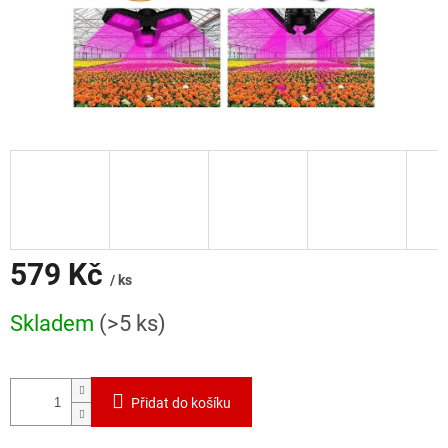
579 Kč
/ ks
Měrná
Skladem
(>5 ks)
cena:
Přidat do košíku