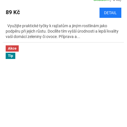
89 Kč
DETAIL
Využijte praktické tyčky k rajčatům a jiným rostlinám jako
podpěru při jejich růstu. Docílíte tím vyšší úrodnosti a lepší kvality
vaší domácí zeleniny či ovoce. Příprava a...
Akce
Tip