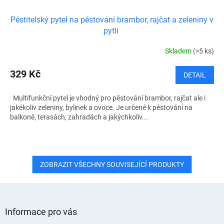
Pěstitelský pytel na pěstování brambor, rajčat a zeleniny v
pytli
Skladem
(>5 ks)
329 Kč
DETAIL
Multifunkční pytel je vhodný pro pěstování brambor, rajčat ale i
jakékoliv zeleniny, bylinek a ovoce. Je určené k pěstování na
balkoně, terasách, zahradách a jakýchkoliv...
ZOBRAZIT VŠECHNY SOUVISEJÍCÍ PRODUKTY
Z
á
Informace pro vás
p