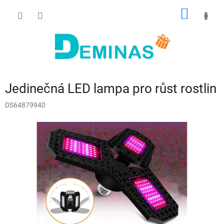
Přejít
NÁKUP
na
obsah
KOŠÍK
Jedinečná LED lampa pro růst rostlin
DS64879940