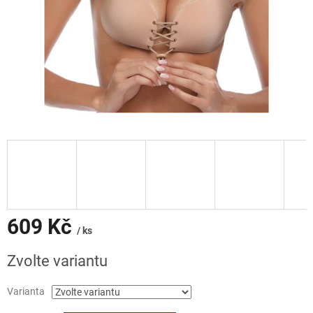
609 Kč
/ ks
Měrná
Zvolte variantu
cena:
Varianta