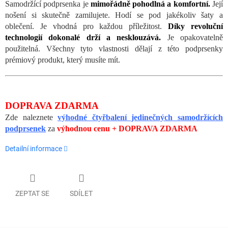
Samodržící podprsenka je
mimořádně pohodlná a komfortní.
Její
nošení si skutečně zamilujete. Hodí se pod jakékoliv šaty a
oblečení. Je vhodná pro každou příležitost.
Díky revoluční
technologií dokonalé drží a nesklouzává.
Je opakovatelně
použitelná. Všechny tyto vlastnosti dělají z této podprsenky
prémiový produkt, který musíte mít.
DOPRAVA ZDARMA
Zde naleznete
výhodné čtyřbalení jedinečných samodržících
podprsenek
za
výhodnou cenu + DOPRAVA ZDARMA
Detailní informace
ZEPTAT SE
SDÍLET