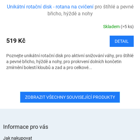
Unikátní rotační disk - rotana na cvičení
pro štíhlé a pevné
břicho, hýždě a nohy
Skladem
(>5 ks)
519 Kč
DETAIL
Poznejte unikátní rotační disk pro aktivní snižování váhy, pro štíhlé
a pevné břicho, hýždě a nohy, pro prokrvení dolních končetin
zmírnění bolestí kloubů a zad a pro celkové...
ZOBRAZIT VŠECHNY SOUVISEJÍCÍ PRODUKTY
Z
á
Informace pro vás
p
a
Jak nakupovat