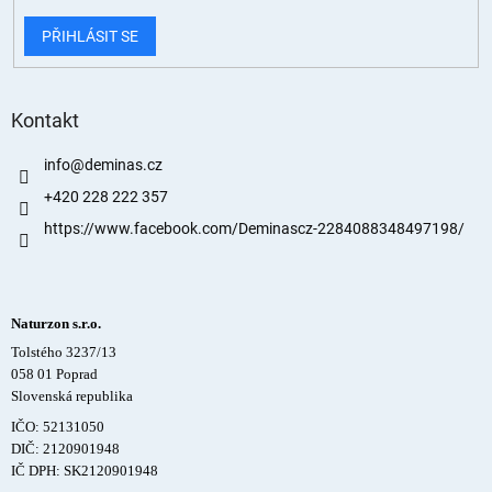
PŘIHLÁSIT SE
Kontakt
info
@
deminas.cz
+420 228 222 357
https://www.facebook.com/Deminascz-2284088348497198/
Naturzon s.r.o.
Tolstého 3237/13
058 01 Poprad
Slovenská republika
IČO: 52131050
DIČ: 2120901948
IČ DPH: SK2120901948