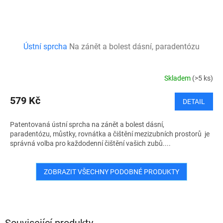
Ústní sprcha
Na zánět a bolest dásní, paradentózu
Skladem
(>5 ks)
579 Kč
DETAIL
Patentovaná ústní sprcha na zánět a bolest dásní,
paradentózu, můstky, rovnátka a čištění mezizubních prostorů je
správná volba pro každodenní čištění vašich zubů....
ZOBRAZIT VŠECHNY PODOBNÉ PRODUKTY
Související produkty