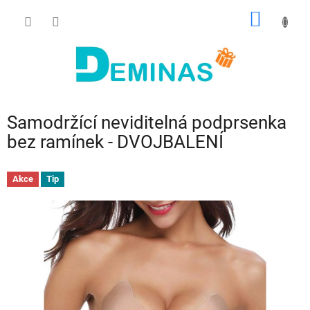
Přejít
NÁKUP
na
obsah
KOŠÍK
Samodržící neviditelná podprsenka
bez ramínek - DVOJBALENÍ
Akce
Tip