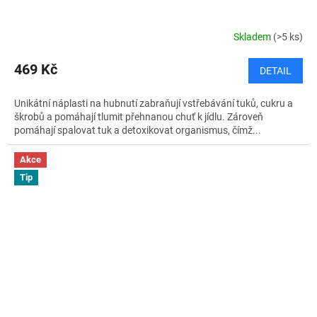
Skladem
(>5 ks)
469 Kč
DETAIL
Unikátní náplasti na hubnutí zabraňují vstřebávání tuků, cukru a
škrobů a pomáhají tlumit přehnanou chuť k jídlu. Zároveň
pomáhají spalovat tuk a detoxikovat organismus, čímž...
Akce
Tip