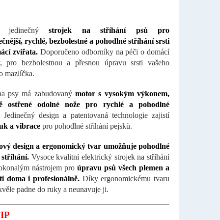
te jedinečný
strojek na stříhání psů pro
čnější, rychlé, bezbolestné a pohodlné stříhání srsti
cí zvířata.
Doporučeno odborníky na péči o domácí
y, pro bezbolestnou a přesnou úpravu srsti vašeho
 mazlíčka.
 na psy má zabudovaný
motor s vysokým výkonem,
ně ostřené odolné nože pro rychlé a pohodlné
Jedinečný design a patentovaná technologie zajistí
uk a vibrace
pro pohodlné stříhání pejsků.
ový design a ergonomický tvar umožňuje pohodlné
 stříhání.
Vysoce kvalitní elektrický strojek na stříhání
 dokonalým nástrojem pro
úpravu psů všech plemen a
ti doma i profesionálně.
Díky ergonomickému tvaru
skvěle padne do ruky a neunavuje ji.
IP