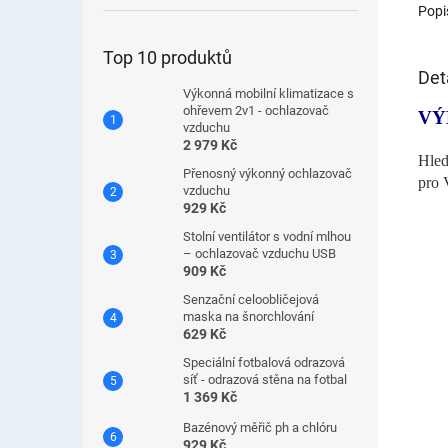
Popi
Top 10 produktů
Det
Výkonná mobilní klimatizace s
ohřevem 2v1 - ochlazovač
VÝ
vzduchu
2 979 Kč
Hled
Přenosný výkonný ochlazovač
pro 
vzduchu
929 Kč
Stolní ventilátor s vodní mlhou
– ochlazovač vzduchu USB
909 Kč
Senzační celoobličejová
maska ​​na šnorchlování
629 Kč
Speciální fotbalová odrazová
síť - odrazová stěna na fotbal
1 369 Kč
Bazénový měřič ph a chlóru
929 Kč