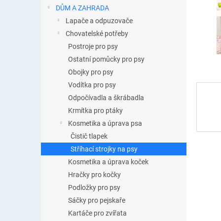
n
DŮM A ZAHRADA
e
Lapače a odpuzovače
l
Chovatelské potřeby
Postroje pro psy
Ostatní pomůcky pro psy
Obojky pro psy
Vodítka pro psy
Odpočívadla a škrábadla
Krmítka pro ptáky
Kosmetika a úprava psa
Čistič tlapek
Stříhací strojky na psy
Kosmetika a úprava koček
Hračky pro kočky
Podložky pro psy
Sáčky pro pejskaře
Kartáče pro zvířata