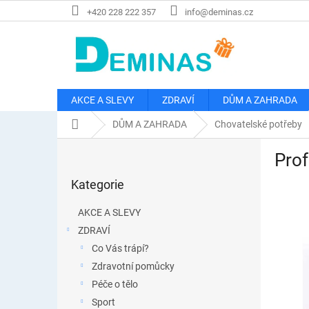
Přejít
+420 228 222 357
info@deminas.cz
na
obsah
AKCE A SLEVY
ZDRAVÍ
DŮM A ZAHRADA
Domů
DŮM A ZAHRADA
Chovatelské potřeby
P
Prof
o
Přeskočit
s
Kategorie
kategorie
t
r
AKCE A SLEVY
a
ZDRAVÍ
n
Co Vás trápí?
n
í
Zdravotní pomůcky
p
Péče o tělo
a
Sport