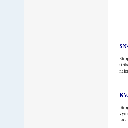
SN
Stro
stří
nejp
KV
Stro
vyro
prod