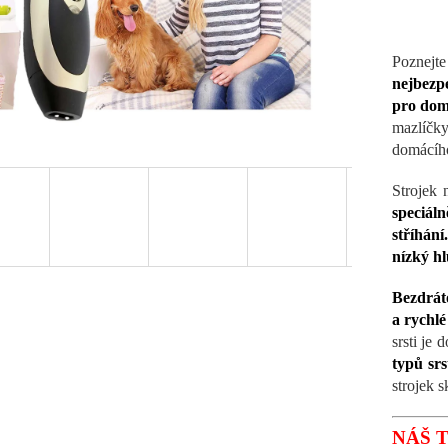
Poznej
nejbezpe
pro domá
mazlíčk
domácího
Strojek
speciál
stříhání.
nízký hl
Bezdrát
a rychlé
srsti je
typů srs
strojek 
NÁŠ T