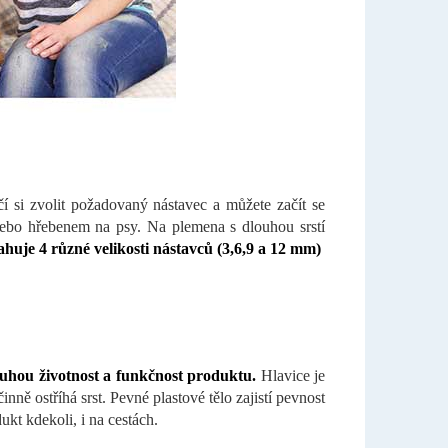
í si zvolit požadovaný nástavec a můžete začít se
nebo hřebenem na psy. Na plemena s dlouhou srstí
huje 4 různé velikosti nástavců (3,6,9 a 12 mm)
ouhou životnost a funkčnost produktu.
Hlavice je
nně ostříhá srst. Pevné plastové tělo zajistí pevnost
kt kdekoli, i na cestách.