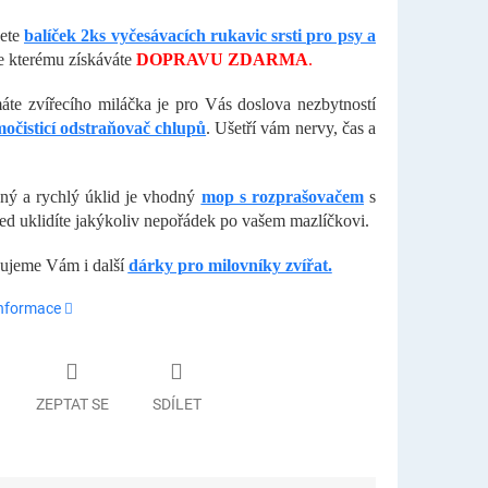
dete
balíček 2ks vyčesávacích rukavic srsti pro psy a
 kterému získáváte
DOPRAVU ZDARMA
.
te zvířecího miláčka je pro Vás doslova nezbytností
očisticí odstraňovač chlupů
. Ušetří vám nervy, čas a
ný a rychlý úklid je vhodný
mop s rozprašovačem
s
ed uklidíte jakýkoliv nepořádek po vašem mazlíčkovi.
ujeme Vám i další
dárky pro milovníky zvířat.
informace
ZEPTAT SE
SDÍLET