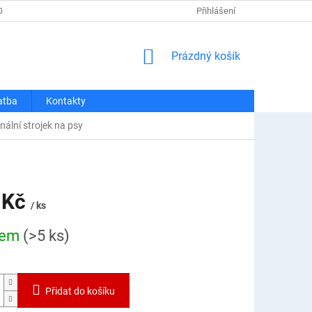
OSOBNÍCH ÚDAJŮ
REKLAMACE A VRÁCENÍ
Přihlášení
DOPRAVA A PLATBA
NÁKUPNÍ
Prázdný košík
KOŠÍK
atba
Kontakty
nální strojek na psy
 Kč
/ ks
dem
(>5 ks)
Přidat do košíku