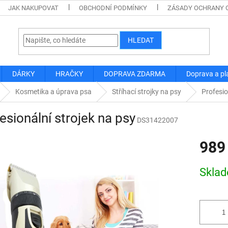
JAK NAKUPOVAT
OBCHODNÍ PODMÍNKY
ZÁSADY OCHRANY 
HLEDAT
DÁRKY
HRAČKY
DOPRAVA ZDARMA
Doprava a pl
Kosmetika a úprava psa
Stříhací strojky na psy
Profesio
esionální strojek na psy
DS31422007
989
Měrná
Skla
cena: