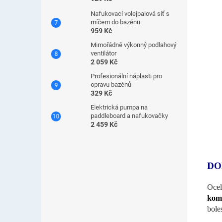
Nafukovací volejbalová síť s
míčem do bazénu
959 Kč
Mimořádně výkonný podlahový
ventilátor
2 059 Kč
Profesionální náplasti pro
opravu bazénů
329 Kč
Elektrická pumpa na
paddleboard a nafukovačky
2 459 Kč
DO
Ocel
komb
bole