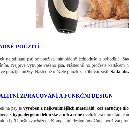
ADNÉ POUŽITÍ
jek na stříhání psů se používá mimořádně jednoduše a pohodlně. Stač
háním. Nejprve vykupte vašeho psa. Následně ho pročešte kartáčem 
rve použijte nůžky. Následně můžete použít zastřihovač srsti.
Sada obsa
ALITNÍ ZPRACOVÁNÍ A FUNKČNÍ DESIGN
jek na psy je
vyroben z nejkvalitnějších materiálů, což zaručuje dl
bena z
hypoalergenní lékařské a ultra silné oceli
, která mimořádně úči
uktu i při horším zacházení. Kompaktní design umožňuje používat produ