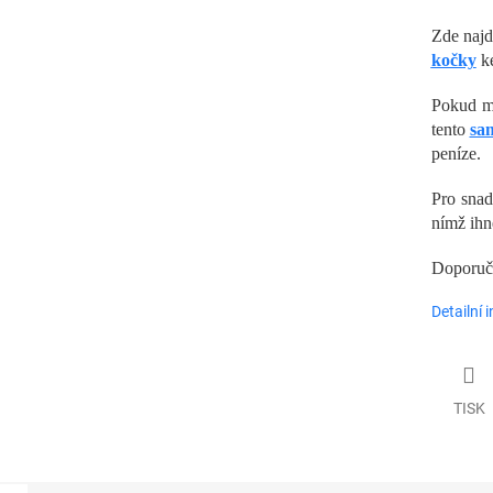
Zde naj
kočky
ke
Pokud má
tento
sam
peníze.
Pro snad
nímž ihn
Doporuč
Detailní 
TISK