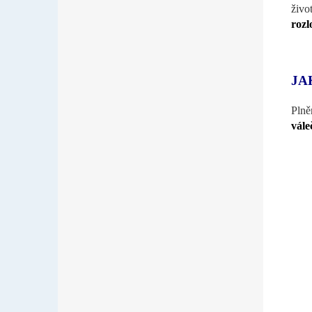
živo
rozl
JA
Plně
vále