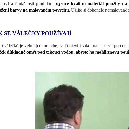
tnosti a funkčnosti produktu.
Vysoce kvalitní materiál použitý n
ožení barvy na malovaném povrchu.
Užijte si dokonale namalované s
K SE VÁLEČKY POUŽÍVAJÍ
ní válečků je velmi jednoduché, stačí otevřít víko, nalít barvu pomocí
ček důkladně omýt pod tekoucí vodou, abyste ho mohli znovu použ