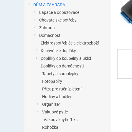
n
DŮM A ZAHRADA
e
Lapače a odpuzovače
l
Chovatelské potřeby
Zahrada
Domácnost
Elektrospotřebiče a elektrozboží
Kuchyňské doplňky
Doplňky do koupelny a úklid
Doplňky do domácnosti
Tapety a samolepky
Fotopapíry
Příze pro ruční pletení
Hodiny a budíky
Organizér
Vakuové pytle
Vákuové pytle 1 ks
Rohožka