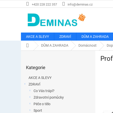
Přejít
+420 228 222 357
info@deminas.cz
na
obsah
AKCE A SLEVY
ZDRAVÍ
DŮM A ZAHRADA
Domů
DŮM A ZAHRADA
Domácnost
Dop
P
Prof
o
Přeskočit
s
Kategorie
kategorie
t
r
AKCE A SLEVY
a
ZDRAVÍ
n
Co Vás trápí?
n
í
Zdravotní pomůcky
p
Péče o tělo
a
Sport