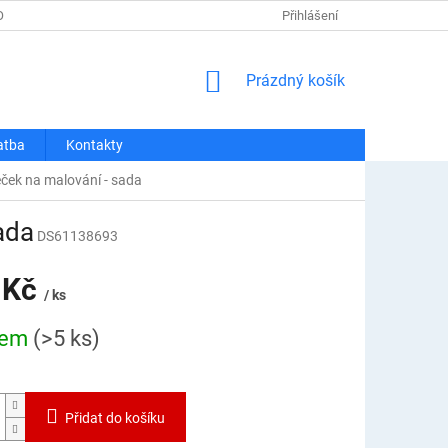
OSOBNÍCH ÚDAJŮ
REKLAMACE A VRÁCENÍ
Přihlášení
DOPRAVA A PLATBA
NÁKUPNÍ
Prázdný košík
KOŠÍK
atba
Kontakty
leček na malování - sada
sada
DS61138693
 Kč
/ ks
dem
(>5 ks)
Přidat do košíku