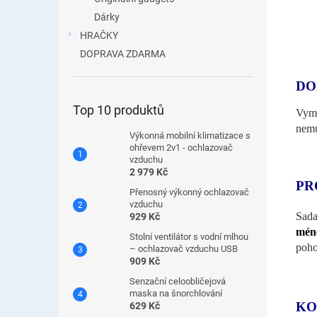
Dárky
HRAČKY
DOPRAVA ZDARMA
DO
Top 10 produktů
Vyma
nemu
Výkonná mobilní klimatizace s
ohřevem 2v1 - ochlazovač
vzduchu
2 979 Kč
PR
Přenosný výkonný ochlazovač
vzduchu
Sada
929 Kč
méně
Stolní ventilátor s vodní mlhou
poho
– ochlazovač vzduchu USB
909 Kč
Senzační celoobličejová
maska ​​na šnorchlování
KO
629 Kč