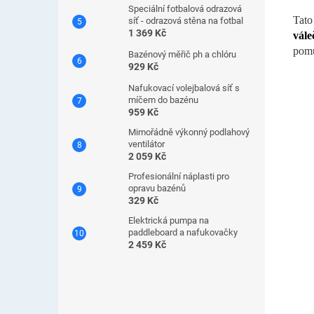
Speciální fotbalová odrazová
Tato
síť - odrazová stěna na fotbal
1 369 Kč
vále
pomů
Bazénový měřič ph a chlóru
929 Kč
Nafukovací volejbalová síť s
míčem do bazénu
959 Kč
Mimořádně výkonný podlahový
ventilátor
2 059 Kč
Profesionální náplasti pro
opravu bazénů
329 Kč
Elektrická pumpa na
paddleboard a nafukovačky
2 459 Kč