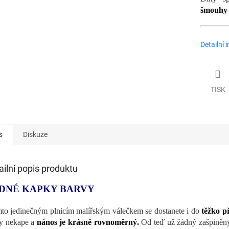
šmouhy
Detailní 
TISK
s
Diskuze
ailní popis produktu
DNÉ KAPKY BARVY
mto jedinečným plnicím malířským válečkem se dostanete i do
těžko p
y nekape a
nános je krásně rovnoměrný.
Od teď už žádný zašpiněný 