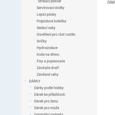
Stříkací pistole
čišt
Servírovací stolky
Lepicí pásky
Pojezdová kolečka
Sedací vaky
Osvětlení pro růst rostlin
Svíčky
Hydroizolace
Koše na dřevo
Fixy a popisovače
Zavírače dveří
Závěsné váhy
DÁRKY
Dárky podle hobby
Dárek ke příležitosti
Dárek pro ženu
Dárek pro muže
Originální gadgets