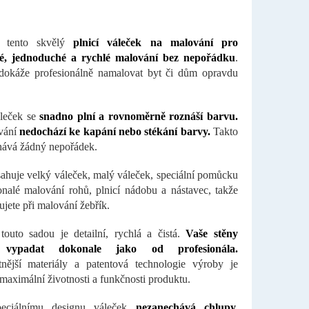
e tento skvělý
plnicí váleček na malování pro
é, jednoduché a rychlé malování bez nepořádku
.
dokáže profesionálně namalovat byt či dům opravdu
áleček se
snadno plní a rovnoměrně roznáší barvu.
vání
nedochází ke kapání nebo stékání barvy.
Takto
ává žádný nepořádek.
ahuje velký váleček, malý váleček, speciální pomůcku
nalé malování rohů, plnicí nádobu a nástavec, takže
ujete při malování žebřík.
touto sadou je detailní, rychlá a čistá.
Vaše stěny
vypadat dokonale jako od profesionála.
tnější materiály a patentová technologie výroby je
maximální životnosti a funkčnosti produktu.
eciálnímu designu váleček
nezanechává chlupy,