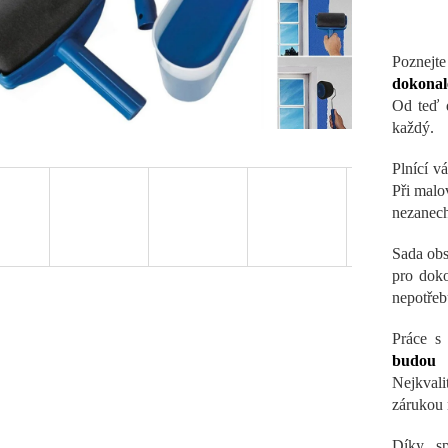
Poznejt
dokonal
Od teď 
každý.
Plnící v
Při malo
nezanech
Sada obs
pro doko
nepotřeb
Práce s 
budou 
Nejkvali
zárukou 
Díky sp