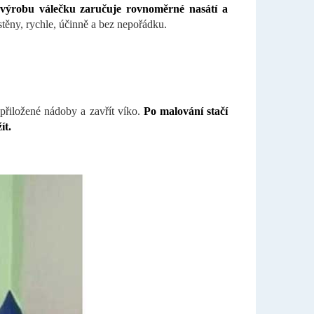
a výrobu válečku zaručuje rovnoměrné nasátí a
těny, rychle, účinně a bez nepořádku.
 přiložené nádoby a zavřít víko.
Po malování stačí
ít.