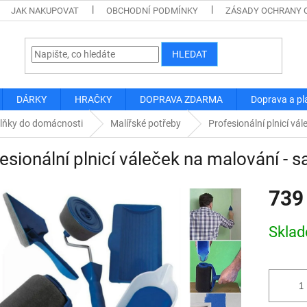
JAK NAKUPOVAT
OBCHODNÍ PODMÍNKY
ZÁSADY OCHRANY 
HLEDAT
DÁRKY
HRAČKY
DOPRAVA ZDARMA
Doprava a pl
lňky do domácnosti
Malířské potřeby
Profesionální plnicí vá
esionální plnicí váleček na malování - 
739
Měrná
Skla
cena: