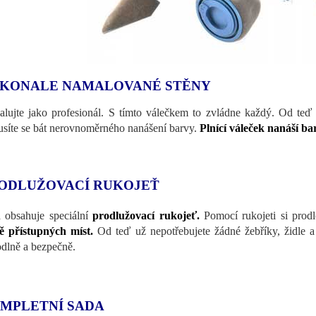
KONALE NAMALOVANÉ STĚNY
lujte jako profesionál. S tímto válečkem to zvládne každý. Od teď
síte se bát nerovnoměrného nanášení barvy.
Plnící váleček nanáší b
ODLUŽOVACÍ RUKOJEŤ
 obsahuje speciální
prodlužovací rukojeť.
Pomocí rukojeti si prodl
 přístupných míst.
Od teď už nepotřebujete žádné žebříky, židle a
dlně a bezpečně.
MPLETNÍ SADA