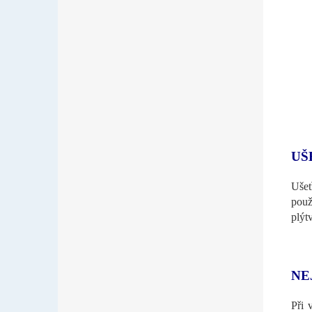
UŠ
Ušet
použ
plýt
NE
Při 