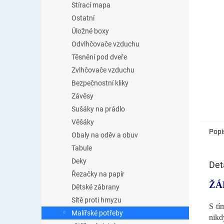
Stírací mapa
Ostatní
Úložné boxy
Odvlhčovače vzduchu
Těsnění pod dveře
Zvlhčovače vzduchu
Bezpečnostní kliky
Závěsy
Sušáky na prádlo
Věšáky
Popi
Obaly na oděv a obuv
Tabule
Deky
Det
Řezačky na papír
ŽÁ
Dětské zábrany
Sítě proti hmyzu
S tí
Malířské potřeby
nikd