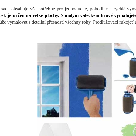
 sada obsahuje vše potřebné pro jednoduché, pohodlné a rychlé vyma
ček je určen na velké plochy. S malým válečkem hravě vymalujete
že vymalovat s detailní přesností všechny rohy. Prodlužovací rukojeť 