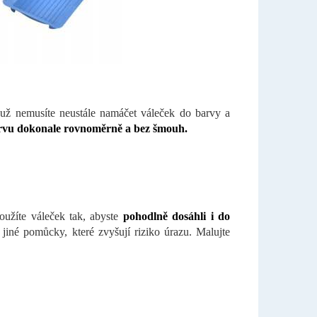
 už nemusíte neustále namáčet váleček do barvy a
arvu dokonale rovnoměrně a bez šmouh.
oužíte váleček tak, abyste
pohodlně dosáhli i do
 jiné pomůcky, které zvyšují riziko úrazu. Malujte