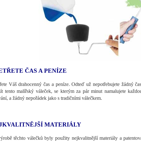
ETŘETE ČAS A PENÍZE
řete Váš drahocenný čas a peníze. Odteď už nepotřebujete žádný čas 
ít tento malířský váleček, se kterým za pár minut namalujete každ
vání, a žádný nepořádek jako s tradičními válečkem.
JKVALITNĚJŠÍ MATERIÁLY
výrobě těchto válečků byly použity nejkvalitnější materiály a patent