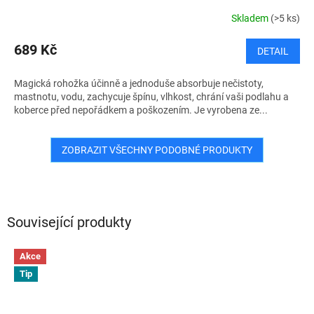
Skladem
(>5 ks)
689 Kč
DETAIL
Magická rohožka účinně a jednoduše absorbuje nečistoty,
mastnotu, vodu, zachycuje špínu, vlhkost, chrání vaši podlahu a
koberce před nepořádkem a poškozením. Je vyrobena ze...
ZOBRAZIT VŠECHNY PODOBNÉ PRODUKTY
Související produkty
Akce
Tip