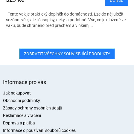
DETAIL
Tento vak je praktický doplněk do domácnosti. Lze do něj uložit
sezónní věci, ale i časopisy, deky, a podobně. Vše, co je uložené ve
vaku, bude chráněno před prachem a vlhkem,...
ZOBRAZIT VŠECHNY SOUVISEJÍCÍ PRODUKTY
Z
á
Informace pro vás
p
a
Jak nakupovat
t
Obchodní podmínky
í
Zásady ochrany osobních údajů
Reklamace a vrácení
Doprava a platba
Informace o používání souborů cookies