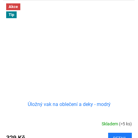
Akce
Tip
Úložný vak na oblečení a deky - modrý
Skladem
(>5 ks)
329 Kč