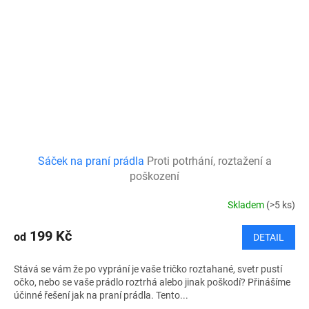
Sáček na praní prádla
Proti potrhání, roztažení a
poškození
Skladem
(>5 ks)
199 Kč
od
DETAIL
Stává se vám že po vyprání je vaše tričko roztahané, svetr pustí
očko, nebo se vaše prádlo roztrhá alebo jinak poškodí? Přinášíme
účinné řešení jak na praní prádla. Tento...