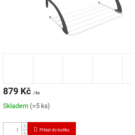
879 Kč
/ ks
Měrná
Skladem
(>5 ks)
cena:
Přidat do košíku