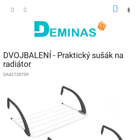
Přejít
NÁKUP
na
obsah
KOŠÍK
DVOJBALENÍ - Praktický sušák na
radiátor
DA42728709