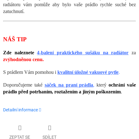
radiátoru vám pomůže aby bylo vaše prádlo rychle suché bez
zatuchnutí.
NÁŠ TIP
Zde naleznete
4-balení praktického sušáku na radiátor
za
zvýhodněnou cenu.
S prádlem Vám pomohou i
kvalitní úložné vakuové pytle
.
Doporučujeme také
sáček na praní prádla
,
který
ochrání vaše
prádlo před potrhaním, roztažením a jiným poškozením
.
Detailní informace
ZEPTAT SE
SDÍLET