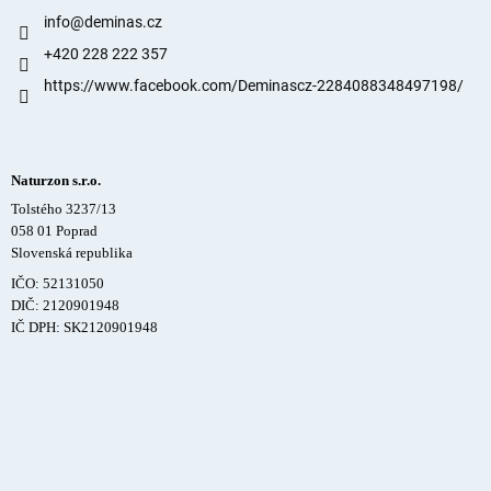
info
@
deminas.cz
+420 228 222 357
https://www.facebook.com/Deminascz-2284088348497198/
Naturzon s.r.o.
Tolstého 3237/13
058 01 Poprad
Slovenská republika
IČO: 52131050
DIČ: 2120901948
IČ DPH: SK2120901948