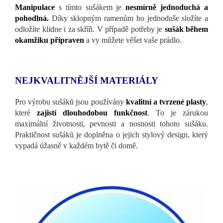
Manipulace
s tímto sušákem je
nesmírně jednoduchá a
pohodlná.
Díky sklopným ramenům ho jednoduše složíte a
odložíte klidne i za skříň. V případě potřeby je
s
u
šák během
okamžiku připraven
a vy můžete věšet vaše prádlo.
NEJKVALITNĚJŠÍ MATERIÁLY
Pro výrobu sušáků jsou používány
kvalitní a tvrzené plasty
,
které
zajistí dlouhodobou funkčnost
. To je zárukou
maximální životnosti, pevnosti a nosnosti tohoto sušáku.
Praktičnost sušáků je doplněna o jejich stylový design, který
vypadá úžasně v každém bytě či domě.