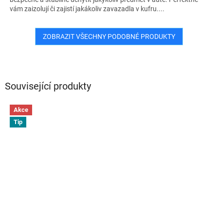
vám zaizolují či zajistí jakákoliv zavazadla v kufru....
ZOBRAZIT VŠECHNY PODOBNÉ PRODUKTY
Související produkty
Akce
Tip