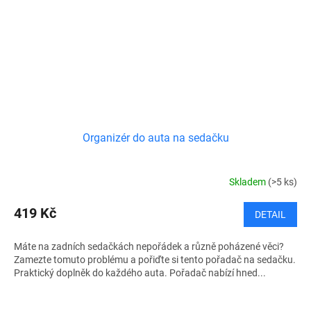
Organizér do auta na sedačku
Skladem
(>5 ks)
419 Kč
DETAIL
Máte na zadních sedačkách nepořádek a různě poházené věci?
Zamezte tomuto problému a pořiďte si tento pořadač na sedačku.
Praktický doplněk do každého auta. Pořadač nabízí hned...