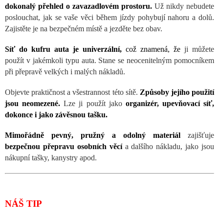
dokonalý přehled o zavazadlov
ém prostoru.
Už nikdy nebudete
poslouchat, jak se vaše věci během jízdy pohybují nahoru a dolů.
Zajistěte je na bezpečném místě a jezděte bez obav.
Síť do kufru auta je univerz
ální,
což znamená, že
ji můžete
použít v jakémkoli typu auta. Stane se neocenitelným pomocníkem
při přepravě velkých i malých nákladů.
Objevte praktičnost a všestrannost t
éto sítě.
Způsoby jejího použití
jsou neomezené.
Lze ji použít jako
organizér, upevňovací síť,
dokonce i jako závěsnou tašku.
Mimoř
ádně pevný, pružný a odolný materiál
zajišťuje
bezpečnou přepravu osobních věcí
a dalšího nákladu, jako jsou
nákupní tašky, kanystry apod.
NÁŠ TIP