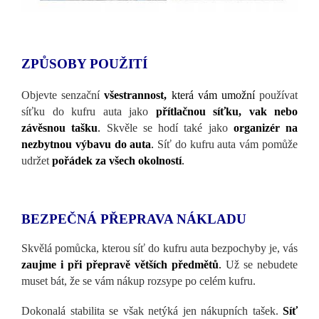
ZPŮSOBY POUŽIT
Í
Objevte senzačn
í
všestrannost,
která vám umožní
používat
síťku do kufru auta jako
přítlačnou síťku, vak nebo
závěsnou tašku
.
Skvěle se hodí také jako
organizér na
nezbytnou výbavu do auta
.
Síť do kufru auta vám pomůže
udržet
pořádek za všech okolností
.
BEZPEČN
Á PŘEPRAVA NÁKLADU
Skvěl
á pomůcka, kterou síť do kufru auta bezpochyby je, vás
zaujme i při přepravě větších předmětů
.
Už se nebudete
muset bát, že se vám nákup rozsype po celém kufru.
Dokonalá stabilita se však net
ýká jen nákupních tašek.
Síť