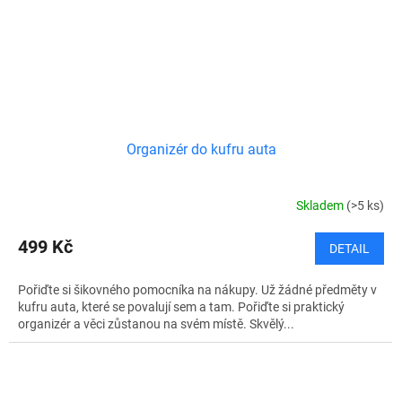
Organizér do kufru auta
Skladem
(>5 ks)
499 Kč
DETAIL
Pořiďte si šikovného pomocníka na nákupy. Už žádné předměty v
kufru auta, které se povalují sem a tam. Pořiďte si praktický
organizér a věci zůstanou na svém místě. Skvělý...