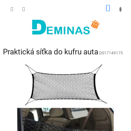
Přejít
NÁKUP
na
obsah
KOŠÍK
Praktická síťka do kufru auta
DS17149175