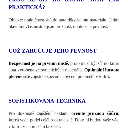
PRAKTICKÁ?
Objevte praktičnost s
ítě do auta díky jejímu materiálu. Jejími
hlavními vlastnostmi jsou pružnost, odolnost a pevnost.
COŽ ZARUČUJE JEHO PEVNOST
Bezpečnost je na prvn
ím místě,
proto musí být síť do kufru
auta vyrobena ze syntetických materiálů.
Optimální hustota
pletené sítě
zajistí bezpečné uchycení předmětů v kufru.
SOFISTIKOVANÁ TECHNIKA
Pro dokonalé zajištěn
í nákladu
oceníte pružnou šňůru,
která
vede podél celého okraje sítě. Díky ní budou vaše věci
v kufru v naprostém bezpečí.