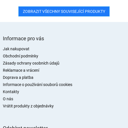
ZOBRAZIT VŠECHNY SOUVISEJÍCÍ PRODUKTY
Z
á
Informace pro vás
p
a
Jak nakupovat
t
Obchodní podmínky
í
Zásady ochrany osobních údajů
Reklamace a vrácení
Doprava a platba
Informace o používání souborů cookies
Kontakty
O nás
Vrátit produkty z objednávky