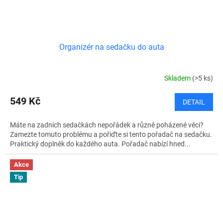
Organizér na sedačku do auta
Skladem
(>5 ks)
549 Kč
DETAIL
Máte na zadních sedačkách nepořádek a různě poházené věci?
Zamezte tomuto problému a pořiďte si tento pořadač na sedačku.
Praktický doplněk do každého auta. Pořadač nabízí hned...
Akce
Tip