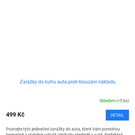
Zarážky do kufru auta proti klouzání nákladu
Skladem
(>5 ks)
499 Kč
DETAIL
Poznejte tyto jedinečné zarážky do auta, které Vám pomohou
bezpečně a stabilně uchytit jakýkoliv předmět v autě. Perfektně