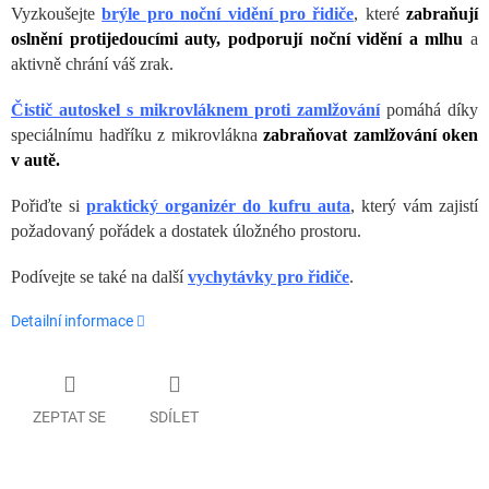
Vyzkoušejte
brýle pro noční vidění pro řidiče
, které
zabraňuj
í
oslnění protijedoucími auty, podporují noční vidění a mlhu
a
aktivně chrání váš zrak.
Čistič autoskel s mikrovláknem proti zamlžování
pomáhá díky
speciálnímu hadříku z mikrovlákna
zabraňovat zamlžování oken
v autě.
Pořiďte si
praktický organizér do kufru auta
, který vám zajistí
požadovan
ý pořádek a dostatek úložného prostoru.
Podívejte se také na další
vychytávky pro řidiče
.
Detailní informace
ZEPTAT SE
SDÍLET