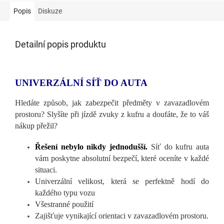
Popis
Diskuze
Detailní popis produktu
UNIVERZÁLNÍ SÍŤ DO AUTA
Hledáte způsob, jak zabezpečit předměty v zavazadlov
ém
prostoru? Slyšíte při jízdě zvuky z kufru a doufáte, že to váš
nákup přežil?
Řešen
í nebylo nikdy jednodušší.
Síť do kufru auta
vám poskytne absolutní bezpečí, které oceníte v každé
situaci.
Univerzální velikost, která se perfektně hod
í do
každého typu vozu
Všestrann
é použití
Zajišťuje vynikaj
ící orientaci v zavazadlovém prostoru.