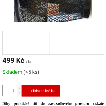
499 Kč
/ ks
Měrná
Skladem
(>5 ks)
cena:
Přidat do košíku
Díky praktické síti do zavazadlového prostoru získáte