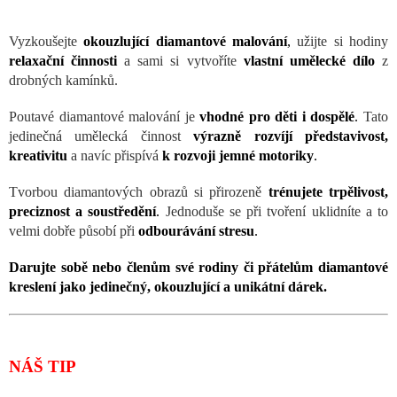
Vyzkoušejte
okouzlující diamantové malování
,
užijte si hodiny
relaxační činnosti
a sami si vytvoříte
vlastní umělecké dílo
z
drobných kamínků.
Poutavé diamantové malování je
vhodné pro děti i dospělé
.
Tato
jedinečná umělecká činnost
výrazně rozvíjí představivost,
kreativitu
a navíc přispívá
k rozvoji jemné motoriky
.
Tvorbou diamantových obrazů si přirozeně
trénujete trpělivost,
preciznost a soustředění
.
Jednoduše se při tvoření uklidníte a to
velmi dobře působí při
odbourávání stresu
.
Darujte sobě nebo členům své rodiny či přátelům diamantové
kreslení jako jedinečný, okouzlující a unikátní dárek.
NÁŠ TIP