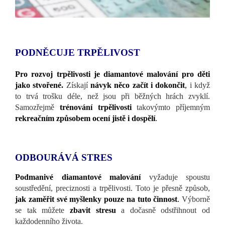
PODNĚCUJE TRPĚLIVOST
Pro rozvoj trpělivosti je diamantové malování pro děti
jako stvořené.
Získají
návyk něco začít i dokončit
,
i když
to trvá trošku déle, než jsou při běžných hrách zvyklí.
Samozřejmě
trénování trpělivosti
takovýmto příjemným
rekreačním způsobem ocení jistě i dospělí
.
ODBOURÁVÁ STRES
Podmanivé diamantové malování
vyžaduje spoustu
soustředění, preciznosti a trpělivosti. Toto je přesně způsob,
jak zaměřit své myšlenky pouze na tuto činnost
.
Výborně
se tak můžete
zbavit stresu
a dočasně odstřihnout od
každodenního života.