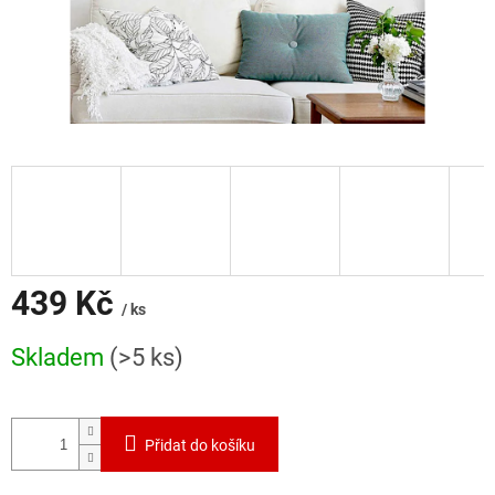
439 Kč
/ ks
Měrná
Skladem
(>5 ks)
cena:
Přidat do košíku