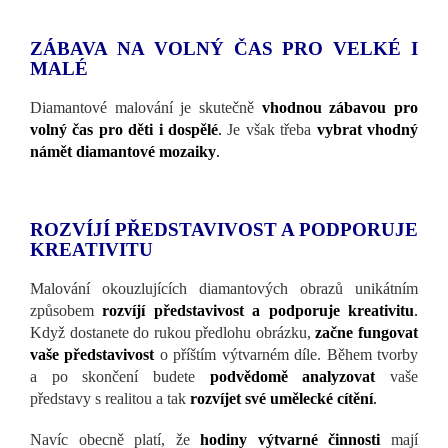
ZÁBAVA NA VOLNÝ ČAS PRO VELKÉ I
MALÉ
Diamantové malování je skutečně
vhodnou zábavou pro
volný čas pro děti i dospělé
.
Je však třeba
vybrat vhodný
námět diamantové mozaiky
.
ROZVÍJÍ PŘEDSTAVIVOST A PODPORUJE
KREATIVITU
Malování okouzlujících diamantových obrazů unikátním
způsobem
rozvíjí představivost a podporuje kreativitu
.
Když dostanete do rukou předlohu obrázku,
začne fungovat
vaše představivost
o příštím výtvarném díle. Během tvorby
a po skončení budete
podvědomě analyzovat
vaše
představy s realitou a tak
rozvíjet své umělecké cítění
.
Navíc obecně platí, že
hodiny výtvarné činnosti
mají