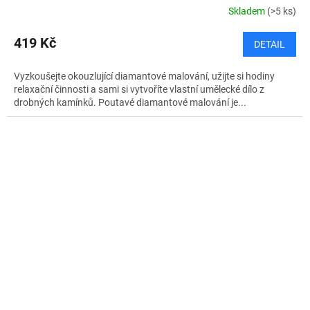
Skladem
(>5 ks)
419 Kč
DETAIL
Vyzkoušejte okouzlující diamantové malování, užijte si hodiny
relaxační činnosti a sami si vytvoříte vlastní umělecké dílo z
drobných kamínků. Poutavé diamantové malování je...