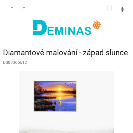
Přejít
NÁKUP
na
obsah
KOŠÍK
Diamantové malování - západ slunce
DS89366612