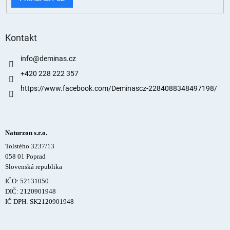
Kontakt
info
@
deminas.cz
+420 228 222 357
https://www.facebook.com/Deminascz-2284088348497198/
Naturzon s.r.o.
Tolstého 3237/13
058 01 Poprad
Slovenská republika
IČO: 52131050
DIČ: 2120901948
IČ DPH: SK2120901948