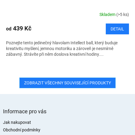
Skladem
(>5 ks)
439 Kč
od
DETAIL
Poznejte tento jedinečný hlavolam Intellect ball, který buduje
kreativitu myšlení, jemnou motoriku a zároveň je nesmírně
zábavný. Strávíte při něm doslova kreativní hodiny....
ZOBRAZIT VŠECHNY SOUVISEJÍCÍ PRODUKTY
Z
á
Informace pro vás
p
a
Jak nakupovat
t
Obchodní podmínky