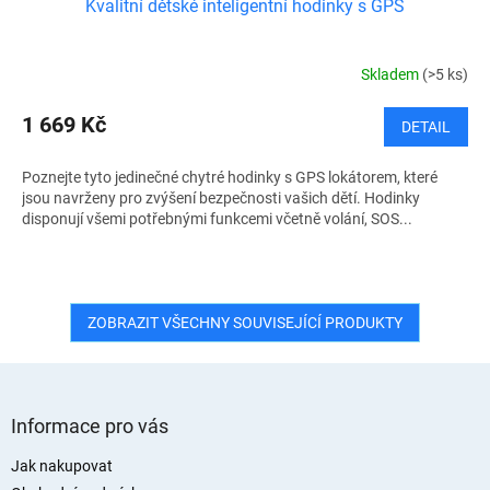
Kvalitní dětské inteligentní hodinky s GPS
Skladem
(>5 ks)
1 669 Kč
DETAIL
Poznejte tyto jedinečné chytré hodinky s GPS lokátorem, které
jsou navrženy pro zvýšení bezpečnosti vašich dětí. Hodinky
disponují všemi potřebnými funkcemi včetně volání, SOS...
ZOBRAZIT VŠECHNY SOUVISEJÍCÍ PRODUKTY
Z
á
Informace pro vás
p
a
Jak nakupovat