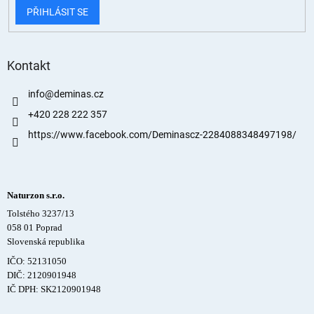
PŘIHLÁSIT SE
Kontakt
info
@
deminas.cz
+420 228 222 357
https://www.facebook.com/Deminascz-2284088348497198/
Naturzon s.r.o.
Tolstého 3237/13
058 01 Poprad
Slovenská republika
IČO: 52131050
DIČ: 2120901948
IČ DPH: SK2120901948