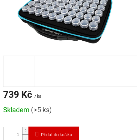
739 Kč
/ ks
Měrná
Skladem
(>5 ks)
cena:
Přidat do košíku