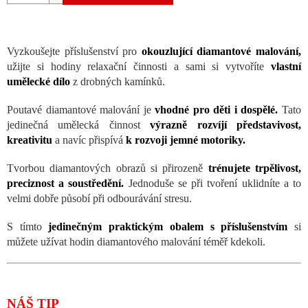
Vyzkoušejte příslušenství pro
okouzlující diamantové malování,
užijte si hodiny relaxační činnosti a sami si vytvoříte
vlastní
umělecké dílo
z drobných kamínků.
Poutavé diamantové malování je
vhodné pro děti i dospělé.
Tato
jedinečná umělecká činnost
výrazně rozvíjí představivost,
kreativitu
a navíc přispívá
k rozvoji jemné motoriky.
Tvorbou diamantových obrazů si přirozeně
trénujete trpělivost,
preciznost a soustředění.
Jednoduše se při tvoření uklidníte a to
velmi dobře působí při odbourávání stresu.
S tímto
jedinečným praktickým obalem s příslušenstvím
si
můžete užívat hodin diamantového malování téměř kdekoli.
NÁŠ TIP