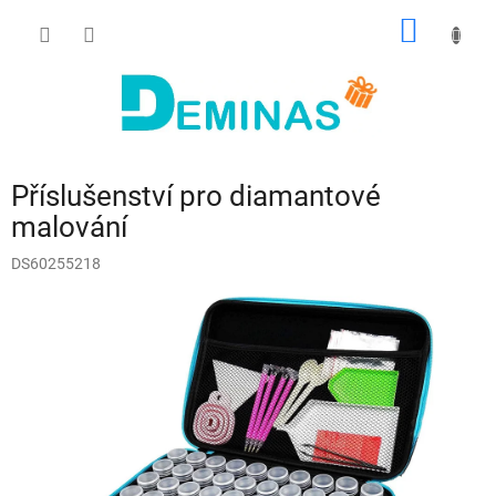
Přejít
NÁKUP
na
obsah
KOŠÍK
Příslušenství pro diamantové
malování
DS60255218