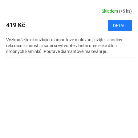
Skladem
(>5 ks)
419 Kč
DETAIL
Vyzkoušejte okouzlující diamantové malování, užijte si hodiny
relaxační činnosti a sami si vytvoříte vlastní umělecké dílo z
drobných kamínků. Poutavé diamantové malování je...