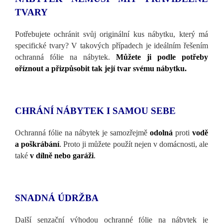
TVARY
Potřebujete ochránit svůj originální kus nábytku, který má
specifické tvary? V takových případech je ideálním řešením
ochranná fólie na nábytek.
Můžete ji podle potřeby
oříznout a přizpůsobit tak její tvar svému nábytku.
CHRÁNÍ NÁBYTEK I SAMOU SEBE
Ochranná fólie na nábytek je samozřejmě
odolná
proti
vodě
a poškrábání
.
Proto ji můžete použít nejen v domácnosti, ale
také
v dílně nebo garáži
.
SNADNÁ ÚDRŽBA
Další senzační výhodou ochranné fólie na nábytek je