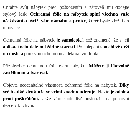
Chraňte svůj nábytek před poškozením a zároveň mu dodejte
stylový lesk.
Ochranná fólie na nábytek splní všechna vaše
očekávání a ušetří vám námahu a peníze, které
byste vložili do
renovace.
Ochranná fólie na nábytek
je samolepicí,
což znamená, že s její
aplikací nebudete mít žádné starosti
.
Po nalepení
spolehlivě drží
na místě a
plní svou ochrannou a dekorativní funkci.
Přizpůsobte ochrannou fólii tvaru nábytku.
Můžete ji libovolně
zastřihnout a tvarovat.
Objevte neocenitelné vlastnosti ochranné fólie na nábytek.
Díky
své hladké struktuře se velmi snadno udržuje
.
Navíc
je odolná
proti poškrábání,
takže
vám spolehlivě poslouží i na pracovní
desce v kuchyni.