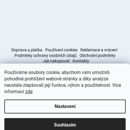
Doprava a platba
Používaní cookies
Reklamace a vrácení
Podmínky ochrany osobních údajů
Obchodní podmínky
Jak nakupovat
Kontakty
Používáme soubory cookie, abychom vám umožnili
Obchodní podmínky
Doprava a platba
pohodlné prohlížení webové stránky a díky analýze
neustále zlepšovali její funkce, výkon a použitelnost. Více
informací
zde
Vytvořil Shoptet
Nastavení
Copyright 2026
Deminas
. Všechna práva vyhrazena.
Upravit
nastavení cookies
Souhlasím