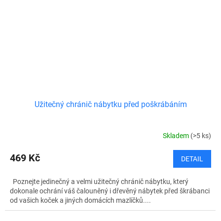
Užitečný chránič nábytku před poškrábáním
Skladem
(>5 ks)
469 Kč
DETAIL
Poznejte jedinečný a velmi užitečný chránič nábytku, který
dokonale ochrání váš čalouněný i dřevěný nábytek před škrábanci
od vašich koček a jiných domácích mazlíčků....