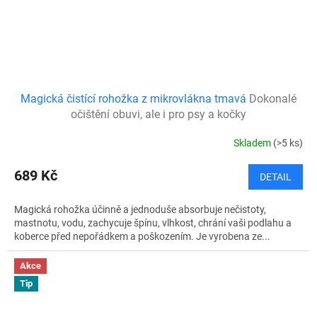
Magická čistící rohožka z mikrovlákna tmavá
Dokonalé
očištění obuvi, ale i pro psy a kočky
Skladem
(>5 ks)
689 Kč
DETAIL
Magická rohožka účinně a jednoduše absorbuje nečistoty,
mastnotu, vodu, zachycuje špínu, vlhkost, chrání vaši podlahu a
koberce před nepořádkem a poškozením. Je vyrobena ze...
Akce
Tip