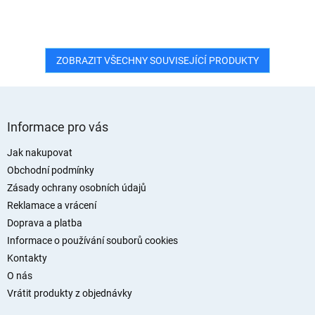
ZOBRAZIT VŠECHNY SOUVISEJÍCÍ PRODUKTY
Z
á
Informace pro vás
p
a
Jak nakupovat
t
Obchodní podmínky
í
Zásady ochrany osobních údajů
Reklamace a vrácení
Doprava a platba
Informace o používání souborů cookies
Kontakty
O nás
Vrátit produkty z objednávky