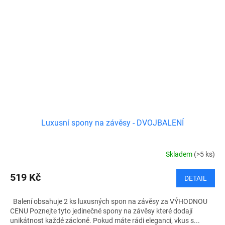
Luxusní spony na závěsy - DVOJBALENÍ
Skladem
(>5 ks)
519 Kč
DETAIL
Balení obsahuje 2 ks luxusných spon na závěsy za VÝHODNOU
CENU Poznejte tyto jedinečné spony na závěsy které dodají
unikátnost každé zácloně. Pokud máte rádi eleganci, vkus s...