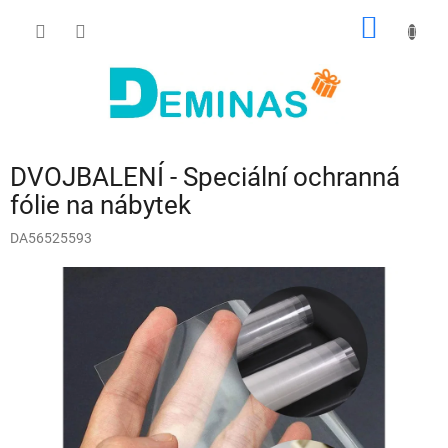
Přejít
NÁKUP
na
obsah
KOŠÍK
DVOJBALENÍ - Speciální ochranná
fólie na nábytek
DA56525593