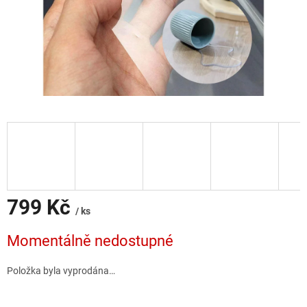
799 Kč
/ ks
Měrná
Momentálně nedostupné
cena:
Položka byla vyprodána…