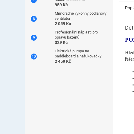
959 Kč
Popi
Mimořádně výkonný podlahový
ventilátor
2 059 Kč
Det
Profesionální náplasti pro
opravu bazénů
PO
329 Kč
Elektrická pumpa na
Hled
paddleboard a nafukovačky
řeše
2 459 Kč