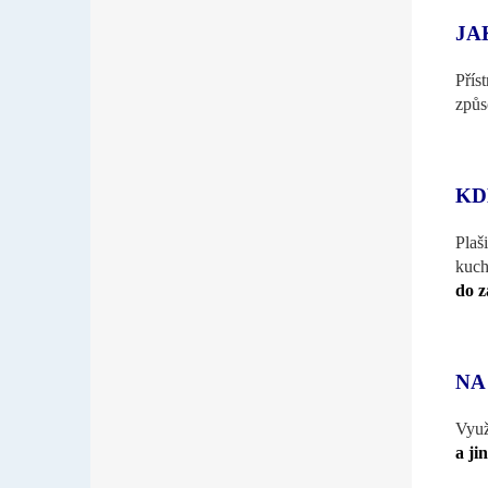
JA
Přís
způs
KD
Plaš
kuch
do 
NA
Využ
a ji