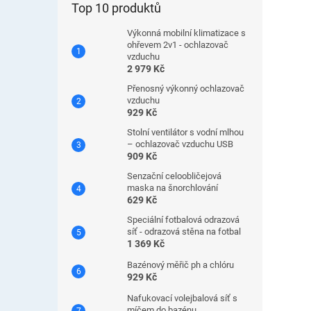
Top 10 produktů
Výkonná mobilní klimatizace s
ohřevem 2v1 - ochlazovač
vzduchu
2 979 Kč
Přenosný výkonný ochlazovač
vzduchu
929 Kč
Stolní ventilátor s vodní mlhou
– ochlazovač vzduchu USB
909 Kč
Senzační celoobličejová
maska ​​na šnorchlování
629 Kč
Speciální fotbalová odrazová
síť - odrazová stěna na fotbal
1 369 Kč
Bazénový měřič ph a chlóru
929 Kč
Nafukovací volejbalová síť s
míčem do bazénu