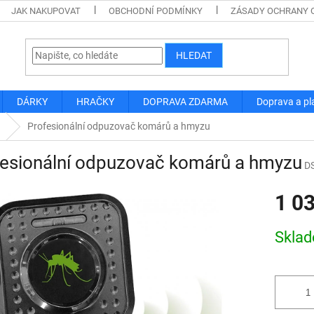
JAK NAKUPOVAT
OBCHODNÍ PODMÍNKY
ZÁSADY OCHRANY 
HLEDAT
DÁRKY
HRAČKY
DOPRAVA ZDARMA
Doprava a pl
Profesionální odpuzovač komárů a hmyzu
fesionální odpuzovač komárů a hmyzu
D
1 0
Měrná
Skla
cena: