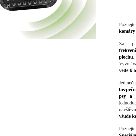
Poznejt
komáry 
Za po
frekven
plochu
.
Vyvoláva
vede k o
Jedinečn
bezpečn
psy a j
jednodu
návštěvn
všude kd
Poznejte 
Speciáln