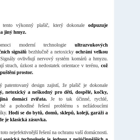
e tento výkonný plašič, který dokonale
odpuzuje
a jiný hmyz.
moci moderní technologie
ultrazvukových
čních signálů
bezhlučně a netoxicky
ochrání velkou
 Signály ovlivňují nervový systém komárů a hmyzu.
jí strach, úzkost a nedostatek orientace v terénu,
což
puštění prostor.
ý patentovaný design zajistí, že plašič je dokonale
ý, netoxický a neškodný pro děti, dospělé, kočky,
iná domácí zvířata.
Je to tak účinné, rychlé,
ché a pohodlné řešení problému s nežádoucími
íky.
Hodí se do bytů, domů, sklepů, kolejí, garáží a
e je klasická zásuvka.
toto nejefektivnější řešení na ochranu vaší domácnosti.
í sonická technologie je jednou z nejúčinnějších a