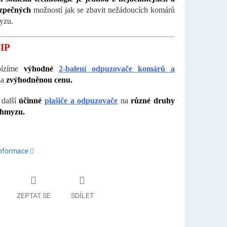
ezpečných
možností jak se zbavit nežádoucích komárů
yzu.
IP
bízíme
výhodné
2-balení odpuzovače komárů a
za
zvýhodněnou cenu.
 další
účinné
plašiče a odpuzovače
na
různé druhy
 hmyzu.
informace
ZEPTAT SE
SDÍLET