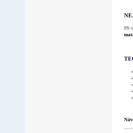
NE
Při 
maxi
TE
Návo