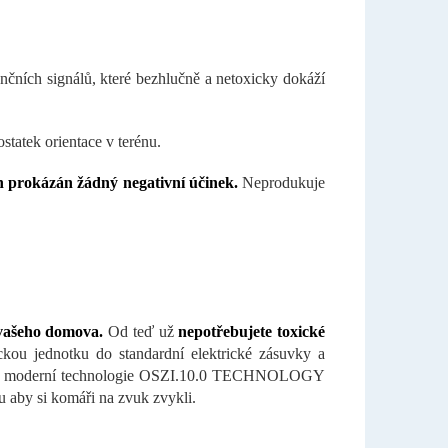
nčních signálů, které bezhlučně a netoxicky dokáží
ostatek orientace v terénu.
h prokázán žádný negativní účinek.
Neprodukuje
vašeho domova.
Od teď už
nepotřebujete toxické
ckou jednotku do standardní elektrické zásuvky a
moci moderní technologie OSZI.10.0 TECHNOLOGY
mu aby si komáři na zvuk zvykli.