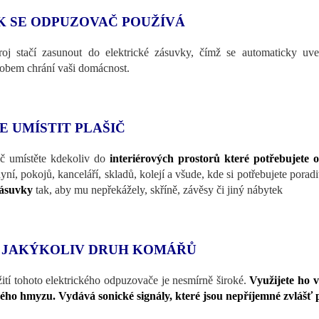
K SE ODPUZOVAČ POUŽÍVÁ
troj stačí zasunout do elektrické zásuvky, čímž se automaticky uv
obem chrání vaši domácnost.
E UMÍSTIT PLAŠIČ
ič umístěte kdekoliv do
interiérových prostorů které potřebujete o
yní, pokojů, kanceláří, skladů, kolejí a všude, kde si potřebujete por
zásuvky
tak, aby mu nepřekážely, skříně, závěsy či jiný nábytek
 JAKÝKOLIV DRUH KOMÁŘŮ
ití tohoto elektrického odpuzovače je nesmírně široké.
Využijete ho 
ného hmyzu. Vydává sonické signály, které jsou nepříjemné zvlášť p