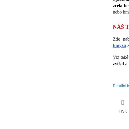
zcela b
nebo hm
NÁŠ T
Zde na
hmyzu
Viz také
zvířat a
Detailní 
TISK