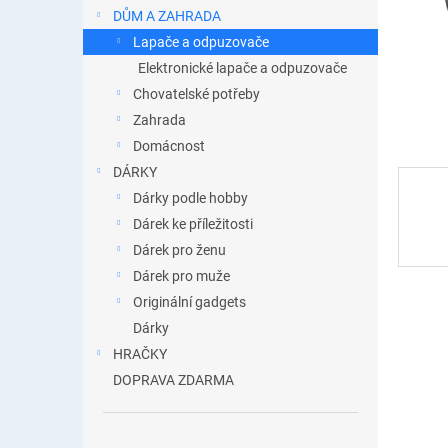
n
DŮM A ZAHRADA
e
Lapače a odpuzovače
l
Elektronické lapače a odpuzovače
Chovatelské potřeby
Zahrada
Domácnost
DÁRKY
Dárky podle hobby
Dárek ke příležitosti
Dárek pro ženu
Dárek pro muže
Originální gadgets
Dárky
HRAČKY
DOPRAVA ZDARMA