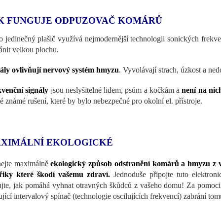
K FUNGUJE ODPUZOVAČ KOMÁRŮ
o jedinečný plašič využívá nejmodernější technologii sonických frekve
ánit velkou plochu.
ály ovlivňují nervový systém hmyzu
. Vyvolávají strach, úzkost a ned
venční signály
jsou neslyšitelné lidem, psům a kočkám a
není na nic
é známé rušení, které by bylo nebezpečné pro okolní el. přístroje.
XIMÁLNÍ EKOLOGICKÉ
ejte maximálně
ekologický způsob odstranění komárů a hmyzu z 
řiky které škodí vašemu zdraví.
Jednoduše připojte tuto elektroni
ujte, jak pomáhá vyhnat otravných škůdců z vašeho domu! Za po
ující intervalový spínač (technologie oscilujících frekvencí) zabrání to