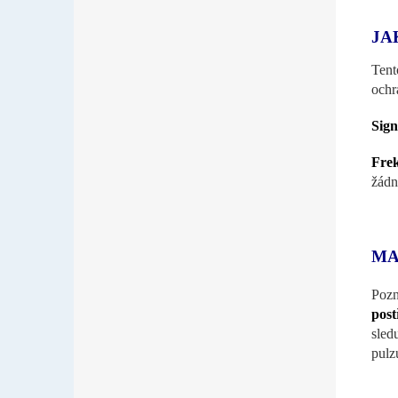
JA
Tent
ochr
Sign
Frek
žádn
MA
Pozn
post
sled
pulz