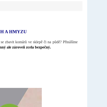
H A HMYZU
 se zbavit komárů ve sklepě či na půdě? Přinášíme
ný ale zároveň zcela bezpečný.