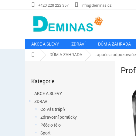
Přejít
+420 228 222 357
info@deminas.cz
na
obsah
AKCE A SLEVY
ZDRAVÍ
DŮM A ZAHRADA
Domů
DŮM A ZAHRADA
Lapače a odpuzovače
P
Pro
o
Přeskočit
s
Kategorie
kategorie
t
r
AKCE A SLEVY
a
ZDRAVÍ
n
Co Vás trápí?
n
í
Zdravotní pomůcky
p
Péče o tělo
a
Sport