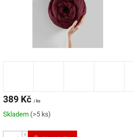
389 Kč
/ ks
Měrná
Skladem
(>5 ks)
cena: