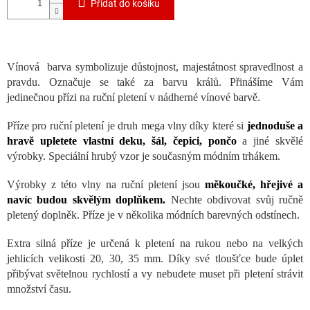
Přidat do košíku
Vínová barva symbolizuje důstojnost, majestátnost spravedlnost a
pravdu. Označuje se také za barvu králů. Přinášíme Vám
jedinečnou přízi na ruční pletení v nádherné vínové barvě.
Příze pro ruční pletení je druh mega vlny díky které si
jednoduše a
hravě upletete vlastní deku, šál, čepici, pončo
a jiné skvělé
výrobky. Speciální hrubý vzor je současným módním trhákem.
Výrobky z této vlny na ruční pletení jsou
měkoučké, hřejivé
a
navíc budou skvělým doplňkem.
Nechte obdivovat svůj ručně
pletený doplněk. Příze je v několika módních barevných odstínech.
Extra silná příze je určená k pletení na rukou nebo na velkých
jehlicích velikosti 20, 30, 35 mm. Díky své tloušťce bude úplet
přibývat světelnou rychlostí a vy nebudete muset při pletení strávit
množství času.