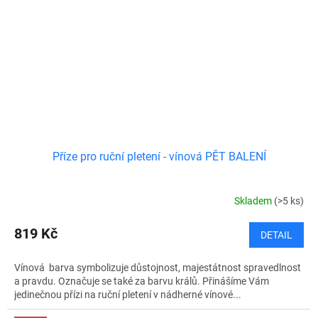
Příze pro ruční pletení - vínová PĚT BALENÍ
Skladem
(>5 ks)
819 Kč
DETAIL
Vínová barva symbolizuje důstojnost, majestátnost spravedlnost
a pravdu. Označuje se také za barvu králů. Přinášíme Vám
jedinečnou přízi na ruční pletení v nádherné vínové...