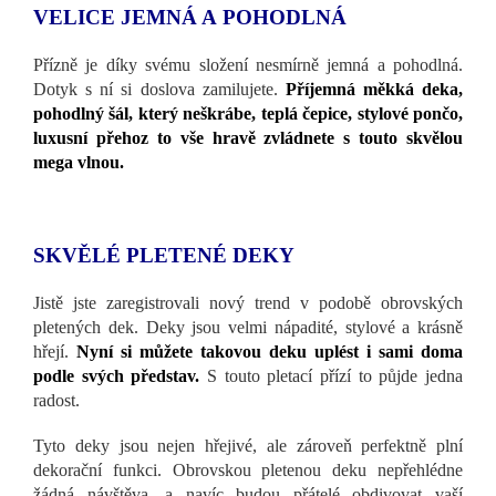
VELICE JEMNÁ A POHODLNÁ
Přízně je díky svému složení nesmírně jemná a pohodlná.
Dotyk s ní si doslova zamilujete.
Příjemná měkká deka,
pohodlný šál, který neškrábe, teplá čepice, stylové pončo,
luxusní přehoz to vše hravě zvládnete s touto skvělou
mega vlnou.
SKVĚLÉ PLETENÉ DEKY
Jistě jste zaregistrovali nový trend v podobě obrovských
pletených dek. Deky jsou velmi nápadité, stylové a krásně
hřejí.
Nyní si můžete takovou deku uplést i sami doma
podle svých představ.
S touto pletací přízí to půjde jedna
radost.
Tyto deky jsou nejen hřejivé, ale zároveň perfektně plní
dekorační funkci. Obrovskou pletenou deku nepřehlédne
žádná návštěva, a navíc budou přátelé obdivovat vaší