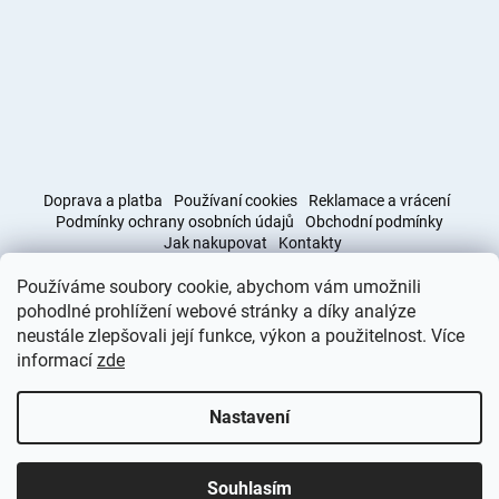
Doprava a platba
Používaní cookies
Reklamace a vrácení
Podmínky ochrany osobních údajů
Obchodní podmínky
Jak nakupovat
Kontakty
Používáme soubory cookie, abychom vám umožnili
Obchodní podmínky
Doprava a platba
pohodlné prohlížení webové stránky a díky analýze
neustále zlepšovali její funkce, výkon a použitelnost. Více
informací
zde
Vytvořil Shoptet
Nastavení
Copyright 2026
Deminas
. Všechna práva vyhrazena.
Upravit
nastavení cookies
Souhlasím