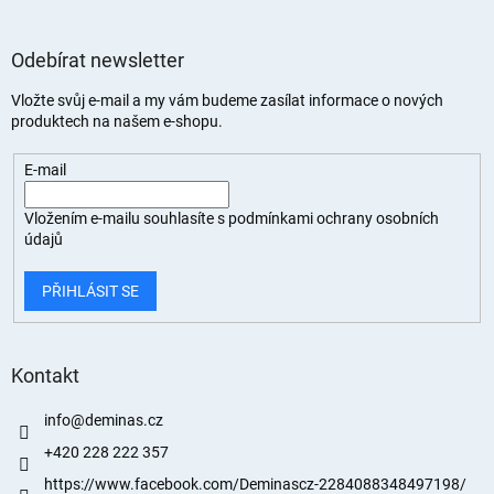
Odebírat newsletter
Vložte svůj e-mail a my vám budeme zasílat informace o nových
produktech na našem e-shopu.
E-mail
Vložením e-mailu souhlasíte s
podmínkami ochrany osobních
údajů
PŘIHLÁSIT SE
Kontakt
info
@
deminas.cz
+420 228 222 357
https://www.facebook.com/Deminascz-2284088348497198/