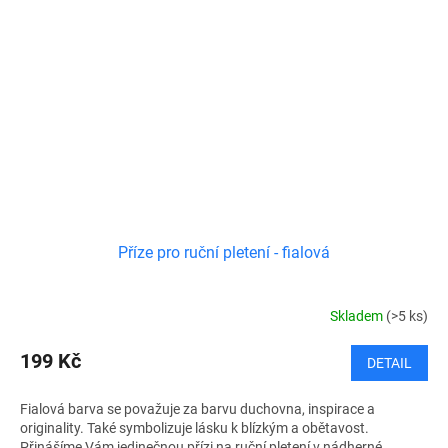
Příze pro ruční pletení - fialová
Skladem
(>5 ks)
199 Kč
DETAIL
Fialová barva se považuje za barvu duchovna, inspirace a
originality. Také symbolizuje lásku k blízkým a obětavost.
Přinášíme Vám jedinečnou přízi na ruční pletení v nádherné...