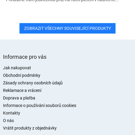
ZOBRAZIT VŠECHNY SOUVISEJÍCÍ PRODUKTY
Z
á
Informace pro vás
p
a
Jak nakupovat
t
Obchodní podmínky
í
Zásady ochrany osobních údajů
Reklamace a vrácení
Doprava a platba
Informace o používání souborů cookies
Kontakty
O nás
Vrátit produkty z objednávky