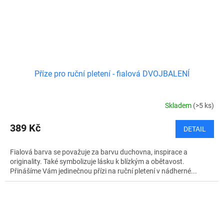
Příze pro ruční pletení - fialová DVOJBALENÍ
Skladem
(>5 ks)
389 Kč
DETAIL
Fialová barva se považuje za barvu duchovna, inspirace a
originality. Také symbolizuje lásku k blízkým a obětavost.
Přinášíme Vám jedinečnou přízi na ruční pletení v nádherné...