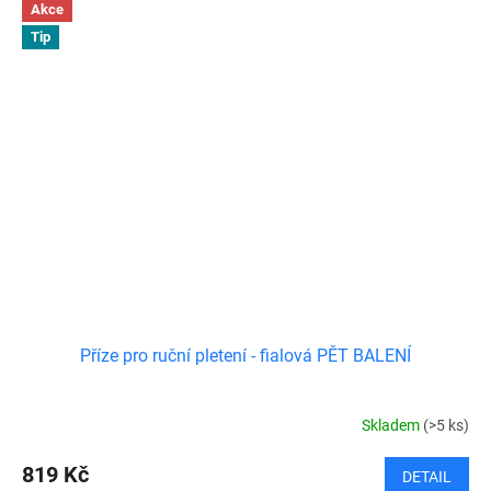
Akce
Tip
Příze pro ruční pletení - fialová PĚT BALENÍ
Skladem
(>5 ks)
819 Kč
DETAIL