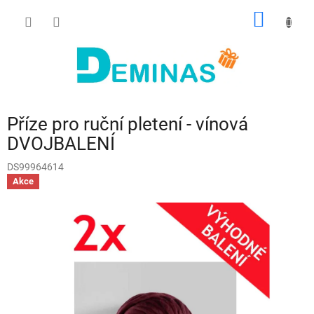
Přejít
NÁKUP
na
obsah
KOŠÍK
Příze pro ruční pletení - vínová
DVOJBALENÍ
DS99964614
Akce