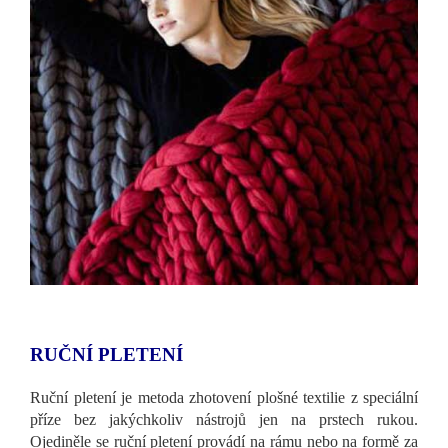
RUČNÍ PLETENÍ
Ruční pletení je metoda zhotovení plošné textilie z speciální
příze bez jakýchkoliv nástrojů jen na prstech rukou.
Ojediněle se ruční pletení provádí na rámu nebo na formě za