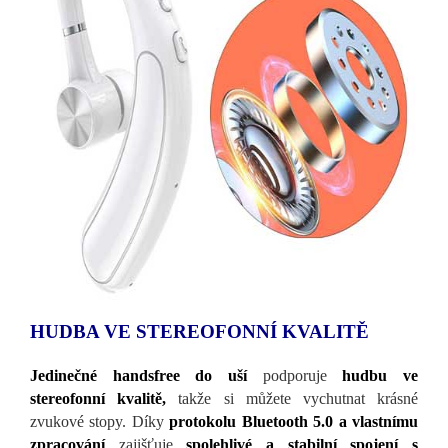
HUDBA VE STEREOFONNÍ KVALITĚ
Jedinečné handsfree do uší
podporuje
hudbu ve
stereofonní kvalitě,
takže si můžete vychutnat krásné
zvukové stopy. Díky
protokolu Bluetooth 5.0 a vlastnímu
zpracování
zajišťuje
spolehlivé a stabilní spojení s