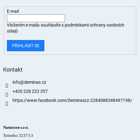
E-mail
Vložením e-mailu souhlasíte s
podmínkami ochrany osobních
údajů
PŘIHLÁSIT SE
Kontakt
info
@
deminas.cz
+420 228 222 357
https://www.facebook.com/Deminascz-2284088348497198/
Naturzon s.r.o.
Tolstého 3237/13