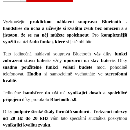
Vyzkoušejte
praktickou náhlavní soupravu Bluetooth -
handsfree do ucha a užívejte si kvalitní zvuk bez omezení a s
jistotou, že se na něj můžete spolehnout
. Pro
komplexnější
využití
nabízí
řadu funkcí, které
si jistě oblíbíte.
Tato jedinečná náhlavní souprava Bluetooth
vás
díky
funkci
zobrazení stavu baterie
vždy
upozorní na stav baterie
. Díky
snadno použitelné funkci volání budete
moci pohodlně
telefonovat.
Hudbu
si samozřejmě vychutnáte
ve
stereofonní
kvalitě
.
Jedinečné
handsfree do uší
má
vynikající dosah a spolehlivé
připojení
díky protokolu
Bluetooth 5.0
.
Díky
podpoře široké škály formátů souborů
a
frekvenci odezvy
od 20 Hz do 20 kHz
vám tato speciální sluchátka poskytnou
vynikající kvalitu zvuku
.