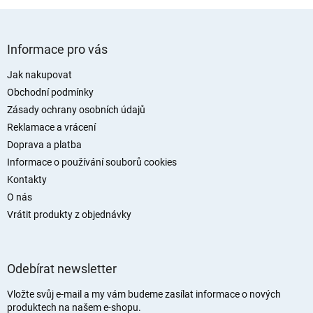
Z
á
Informace pro vás
p
a
Jak nakupovat
t
Obchodní podmínky
í
Zásady ochrany osobních údajů
Reklamace a vrácení
Doprava a platba
Informace o používání souborů cookies
Kontakty
O nás
Vrátit produkty z objednávky
Odebírat newsletter
Vložte svůj e-mail a my vám budeme zasílat informace o nových
produktech na našem e-shopu.