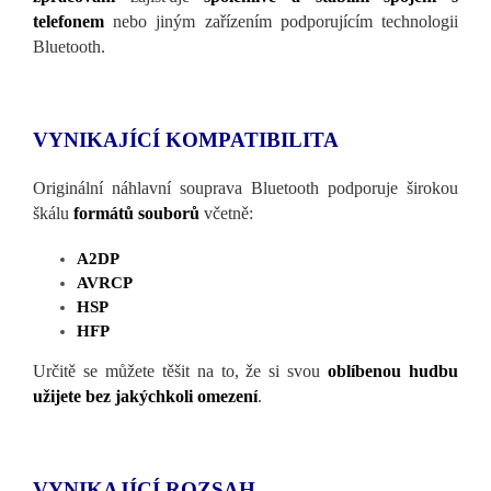
telefonem
nebo jiným zařízením podporujícím technologii
Bluetooth.
VYNIKAJÍCÍ KOMPATIBILITA
Originální náhlavní souprava Bluetooth podporuje širokou
škálu
formátů souborů
včetně:
A2DP
AVRCP
HSP
HFP
Určitě se můžete těšit na to, že si svou
oblíbenou hudbu
užijete bez jakýchkoli omezení
.
VYNIKAJÍCÍ ROZSAH