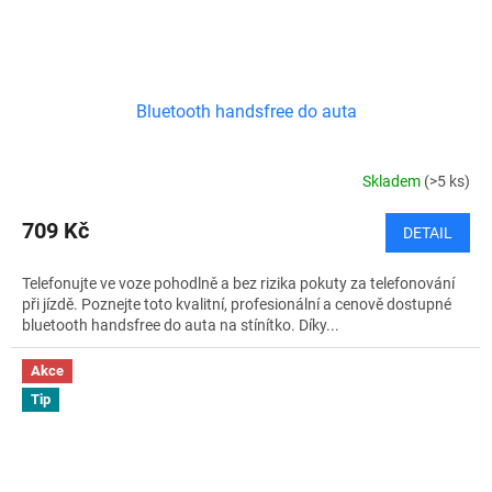
Bluetooth handsfree do auta
Skladem
(>5 ks)
709 Kč
DETAIL
Telefonujte ve voze pohodlně a bez rizika pokuty za telefonování
při jízdě. Poznejte toto kvalitní, profesionální a cenově dostupné
bluetooth handsfree do auta na stínítko. Díky...
Akce
Tip