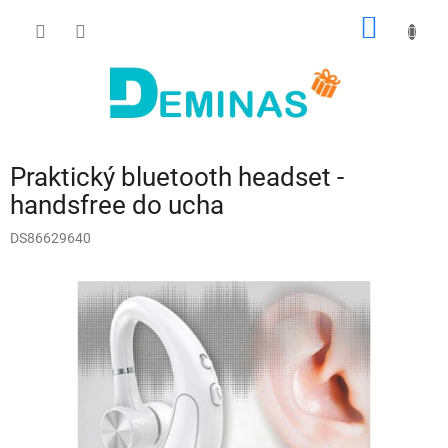
Přejít
NÁKUP
na
obsah
KOŠÍK
Praktický bluetooth headset -
handsfree do ucha
DS86629640