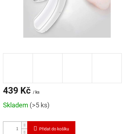
439 Kč
/ ks
Měrná
Skladem
(>5 ks)
cena:
Přidat do košíku