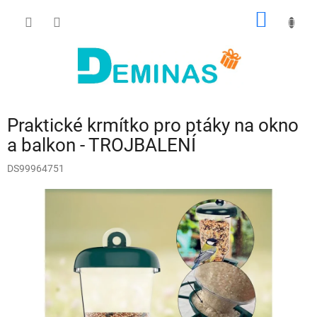
Přejít
NÁKUP
na
obsah
KOŠÍK
Praktické krmítko pro ptáky na okno
a balkon - TROJBALENÍ
DS99964751