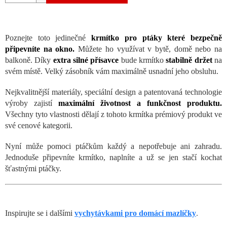
Poznejte toto jedinečné
krmítko pro ptáky které bezpečně
připevníte na okno.
Můžete ho využívat v bytě, domě nebo na
balkoně. Díky
extra silné přísavce
bude krmítko
stabilně držet
na
svém místě. Velký zásobník vám maximálně usnadní jeho obsluhu.
Nejkvalitnější materiály, speciální design a patentovaná technologie
výroby zajistí
maximální životnost a funkčnost produktu.
Všechny tyto vlastnosti dělají z tohoto krmítka prémiový produkt ve
své cenové kategorii.
Nyní může pomoci ptáčkům každý a nepotřebuje ani zahradu.
Jednoduše připevníte krmítko, naplníte a už se jen stačí kochat
šťastnými ptáčky.
Inspirujte se i dalšími
vychytávkami pro domácí mazlíčky
.