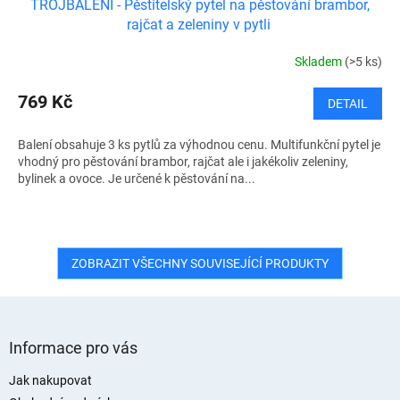
TROJBALENÍ - Pěstitelský pytel na pěstování brambor,
rajčat a zeleniny v pytli
Skladem
(>5 ks)
769 Kč
DETAIL
Balení obsahuje 3 ks pytlů za výhodnou cenu. Multifunkční pytel je
vhodný pro pěstování brambor, rajčat ale i jakékoliv zeleniny,
bylinek a ovoce. Je určené k pěstování na...
ZOBRAZIT VŠECHNY SOUVISEJÍCÍ PRODUKTY
Z
á
Informace pro vás
p
a
Jak nakupovat