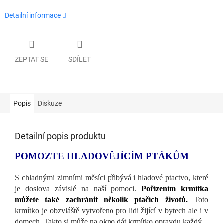
Detailní informace
ZEPTAT SE
SDÍLET
Popis
Diskuze
Detailní popis produktu
POMOZTE HLADOVĚJÍCÍM PTÁKŮM
S chladnými zimními měsíci přibývá i hladové ptactvo, které
je doslova závislé na naší pomoci.
Pořízením krmítka
můžete také zachránit několik ptačích životů.
Toto
krmítko je obzvláště vytvořeno pro lidi žijící v bytech ale i v
domech. Takto si může na okno dát krmítko opravdu každý.