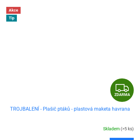
Akce
Tip
Z
ZDARMA
D
TROJBALENÍ - Plašič ptáků - plastová maketa havrana
A
R
Skladem
(>5 ks)