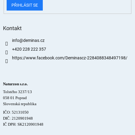
PŘIHLÁSIT SE
Kontakt
info
@
deminas.cz
+420 228 222 357
https://www.facebook.com/Deminascz-2284088348497198/
Naturzon s.r.o.
Tolstého 3237/13
058 01 Poprad
Slovenská republika
IČO: 52131050
DIČ: 2120901948
IČ DPH: SK2120901948