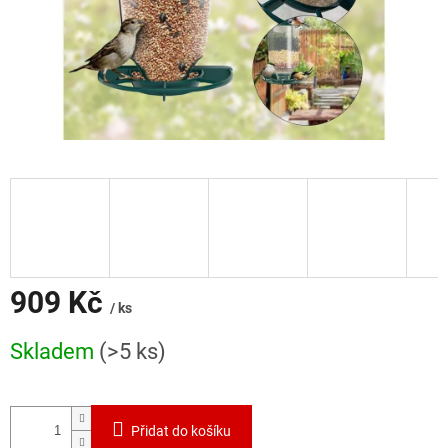
909 Kč
/ ks
Měrná
Skladem
(>5 ks)
cena:
Přidat do košíku