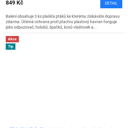
M
849 Kč
DETAIL
A
Balení obsahuje 3 ks plašiče ptáků ke kterému získáváte dopravu
zdarma. Účinná ochrana proti ptactvu plastový havran funguje
jako odpuzovač, holubů, špačků, kosů vlaštovek a...
Akce
Tip