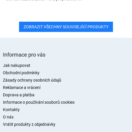
ZOBRAZIT VŠECHNY SOUVISEJÍCÍ PRODUKTY
Z
á
Informace pro vás
p
a
Jak nakupovat
t
Obchodní podmínky
í
Zásady ochrany osobních údajů
Reklamace a vrácení
Doprava a platba
Informace o používání souborů cookies
Kontakty
O nás
Vrátit produkty z objednávky