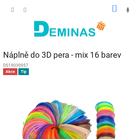
Přejít
NÁKUP
na
obsah
KOŠÍK
Náplně do 3D pera - mix 16 barev
DS19030957
Akce
Tip