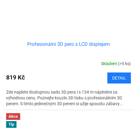
Profesionální 3D pero s LCD displejem
Skladem
(>5 ks)
819 Kč
DETAIL
Zde najdete dostupnou sadu 3D pera i s 134 m náplněmi za
výhodnou cenu. Poznejte kouzlo 3D tisku s profesionálním 3D
perem. S tímto jedinečným 3D perem si užije spoustu zábavy...
Akce
Tip