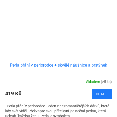
Perla přání v perlorodce + skvělé náušnice a prstýnek
Skladem
(>5 ks)
419 Kč
DETAIL
Perla přání v perlorodce - jeden z nejromantičtějších dárků, které
kdy svět viděl. Překvapte svou přítelkyni jedinečná perlou, která
uchvátí každou ženu. Perla je symbolem...