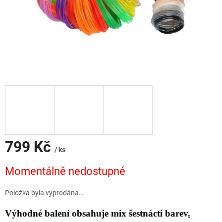
799 Kč
/ ks
Měrná
Momentálně nedostupné
cena:
Položka byla vyprodána…
Výhodné balení obsahuje mix šestnácti barev
.