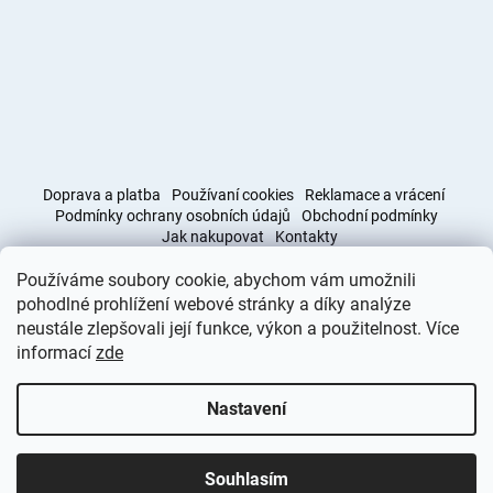
Doprava a platba
Používaní cookies
Reklamace a vrácení
Podmínky ochrany osobních údajů
Obchodní podmínky
Jak nakupovat
Kontakty
Používáme soubory cookie, abychom vám umožnili
Obchodní podmínky
Doprava a platba
pohodlné prohlížení webové stránky a díky analýze
neustále zlepšovali její funkce, výkon a použitelnost. Více
informací
zde
Vytvořil Shoptet
Nastavení
Copyright 2026
Deminas
. Všechna práva vyhrazena.
Upravit
nastavení cookies
Souhlasím