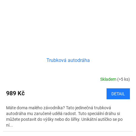
Trubková autodráha
Skladem
(>5 ks)
989 Kč
DETAIL
Máte doma malého závodníka? Tato jedinečná trubková
autodráha mu zaručeně udělá radost. Tuto speciální dráhu si
můžete postavit do výšky nebo do šířky. Unikátní autíčko se po
ní...