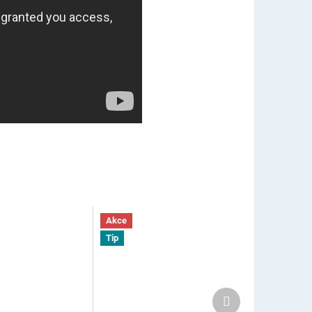
Akce
Tip
Další
produkt