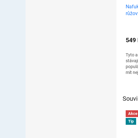
Nafuk
růžov
549
Tyto a
stávaj
populá
mít ne
s nimi
Nafuko
Souvi
Akce
Tip