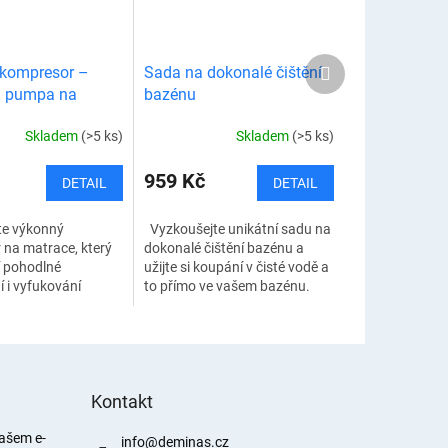
Další
kompresor –
Sada na dokonalé čištění
produkt
ká pumpa na
bazénu
Skladem
(>5 ks)
Skladem
(>5 ks)
959 Kč
DETAIL
DETAIL
te výkonný
Vyzkoušejte unikátní sadu na
na matrace, který
dokonalé čištění bazénu a
í pohodlné
užijte si koupání v čisté vodě a
 i vyfukování
to přímo ve vašem bazénu.
ch matrací. Tato
Čištění bazénu je jednoduché
 pumpa je ideálním
a velmi účinné. Pomocí...
m při kempování,
Kontakt
našem e-
info
@
deminas.cz