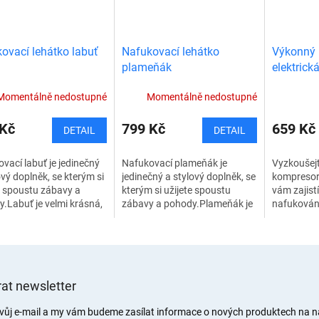
ovací lehátko labuť
Nafukovací lehátko
Výkonný 
plameňák
elektric
matrace
Momentálně nedostupné
Momentálně nedostupné
 Kč
799 Kč
659 Kč
DETAIL
DETAIL
vací labuť je jedinečný
Nafukovací plameňák je
Vyzkoušej
ový doplněk, se kterým si
jedinečný a stylový doplněk, se
kompresor 
e spoustu zábavy a
kterým si užijete spoustu
vám zajist
.Labuť je velmi krásná,
zábavy a pohody.Plameňák je
nafukování
si vás zaručeně každý
velmi krásny, proto si vás
nafukovací
. Užijte si opalování a...
zaručeně každý všimne. Užijte
elektrická
si...
pomocníke
na...
at newsletter
svůj e-mail a my vám budeme zasílat informace o nových produktech na 