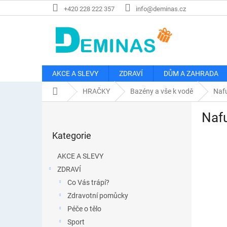
Přejít
+420 228 222 357
info@deminas.cz
na
obsah
AKCE A SLEVY
ZDRAVÍ
DŮM A ZAHRADA
Domů
HRAČKY
Bazény a vše k vodě
Naf
P
Nafu
o
Přeskočit
s
Kategorie
kategorie
t
r
AKCE A SLEVY
a
ZDRAVÍ
n
Co Vás trápí?
n
í
Zdravotní pomůcky
p
Péče o tělo
a
Sport