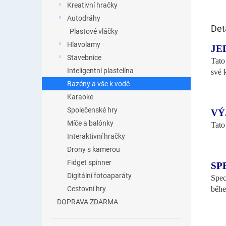
Kreativní hračky
Autodráhy
Det
Plastové vláčky
Hlavolamy
JE
Stavebnice
Tato
Inteligentní plastelína
své 
Bazény a vše k vodě
Karaoke
Společenské hry
VÝ
Míče a balónky
Tato
Interaktivní hračky
Drony s kamerou
Fidget spinner
SP
Digitální fotoaparáty
Spec
běhe
Cestovní hry
DOPRAVA ZDARMA