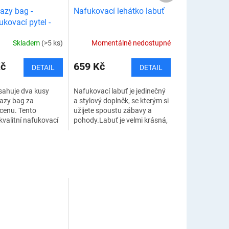
Lazy bag -
Nafukovací lehátko labuť
kovací pytel -
ENÍ
Skladem
(>5 ks)
Momentálně nedostupné
Kč
659 Kč
DETAIL
DETAIL
sahuje dva kusy
Nafukovací labuť je jedinečný
lazy bag za
a stylový doplněk, se kterým si
cenu. Tento
užijete spoustu zábavy a
kvalitní nafukovací
pohody.Labuť je velmi krásná,
bag vám umožní
proto si vás zaručeně každý
i odpočinout
všimne. Užijte si opalování a...
e vhodný pro...