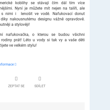
merické koblihy se stávají čím dál tím více
nějšími. Nyní je můžete mít nejen na talíři, ale
 s nimi i lenošit ve vodě. Nafukovací donut
 díky nakousnutému designu vážně opravdově.
utněji a stylověji!
ální nafukovačka, o kterou se budou všichni
 rodiny prát! Léto u vody si tak vy a vaše děti
žijete ve velkém stylu!
informace
ZEPTAT SE
SDÍLET