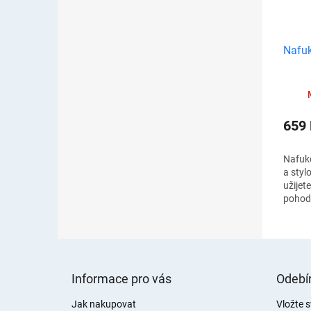
Nafuk
659
Nafuko
a styl
užijet
pohody
proto 
všimne
Z
á
Informace pro vás
Odebír
p
a
Jak nakupovat
Vložte 