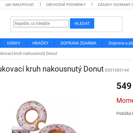
JAK NAKUPOVAT
OBCHODNÍ PODMÍNKY
ZÁSADY OCHRANY 
HLEDAT
DÁRKY
HRAČKY
DOPRAVA ZDARMA
Doprava a pl
ukovací kruh nakousnutý Donut
kovací kruh nakousnutý Donut
DS31683144
549
Měrná
Mome
cena:
Položka 