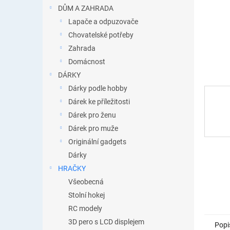
n
DŮM A ZAHRADA
e
Lapače a odpuzovače
l
Chovatelské potřeby
Zahrada
Domácnost
DÁRKY
Dárky podle hobby
Dárek ke příležitosti
Dárek pro ženu
Dárek pro muže
Originální gadgets
Dárky
HRAČKY
Všeobecná
Stolní hokej
RC modely
3D pero s LCD displejem
Popi