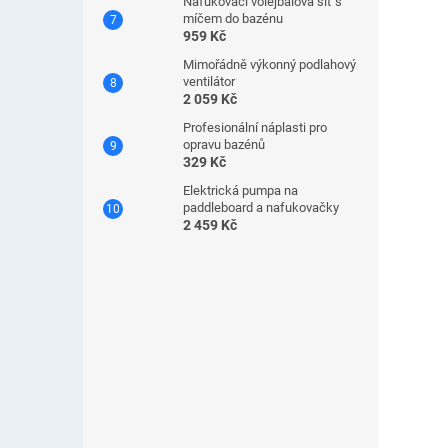
Nafukovací volejbalová síť s
míčem do bazénu
959 Kč
Mimořádně výkonný podlahový
ventilátor
2 059 Kč
Profesionální náplasti pro
opravu bazénů
329 Kč
Elektrická pumpa na
paddleboard a nafukovačky
2 459 Kč