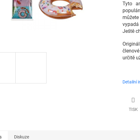
Tyto a
populár
můžete
vypadá
Ještě ch
Origin
členové
určitě u
Detailní 
TISK
s
Diskuze