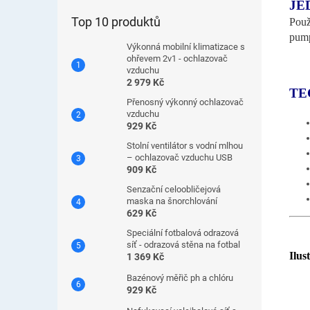
JE
Top 10 produktů
Použ
pump
Výkonná mobilní klimatizace s
ohřevem 2v1 - ochlazovač
vzduchu
2 979 Kč
TE
Přenosný výkonný ochlazovač
vzduchu
929 Kč
Stolní ventilátor s vodní mlhou
– ochlazovač vzduchu USB
909 Kč
Senzační celoobličejová
maska ​​na šnorchlování
629 Kč
Speciální fotbalová odrazová
síť - odrazová stěna na fotbal
Ilus
1 369 Kč
Bazénový měřič ph a chlóru
929 Kč