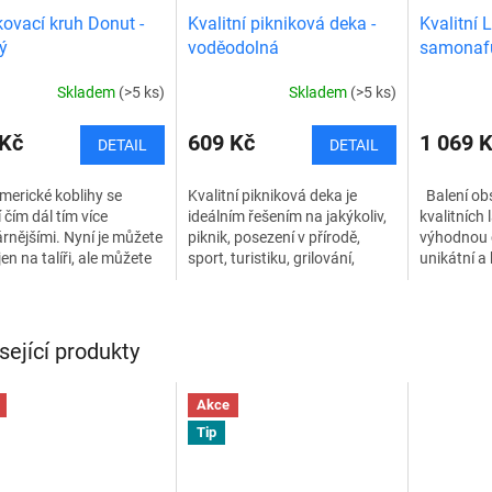
ovací kruh Donut -
Kvalitní pikniková deka -
Kvalitní 
ý
voděodolná
samonafu
DVOJBAL
Skladem
(>5 ks)
Skladem
(>5 ks)
 Kč
609 Kč
1 069 
DETAIL
DETAIL
merické koblihy se
Kvalitní pikniková deka je
Balení ob
í čím dál tím více
ideálním řešením na jakýkoliv,
kvalitních 
rnějšími. Nyní je můžete
piknik, posezení v přírodě,
výhodnou 
jen na talíři, ale můžete
sport, turistiku, grilování,
unikátní a 
 i lenošit ve vodě.
opalování a jiné příležitosti.
vak lazy 
vací donut...
Tato deka je dokonale...
pohodlně s
kdekoliv. J
sející produkty
Akce
Tip