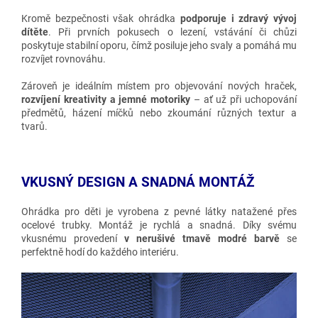
Kromě bezpečnosti však ohrádka
podporuje i zdravý vývoj
dítěte
. Při prvních pokusech o lezení, vstávání či chůzi
poskytuje stabilní oporu, čímž posiluje jeho svaly a pomáhá mu
rozvíjet rovnováhu.
Zároveň je ideálním místem pro objevování nových hraček,
rozvíjení kreativity a jemné motoriky
– ať už při uchopování
předmětů, házení míčků nebo zkoumání různých textur a
tvarů.
VKUSNÝ DESIGN A SNADNÁ MONTÁŽ
Ohrádka pro děti
je vyrobena z pevné látky natažené přes
ocelové trubky. Montáž je rychlá a snadná. Díky svému
vkusnému provedení
v nerušivé tmavě modré barvě
se
perfektně hodí do každého interiéru.