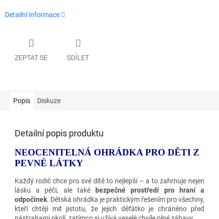
Detailní informace
ZEPTAT SE
SDÍLET
Popis
Diskuze
Detailní popis produktu
NEOCENITELNÁ OHRÁDKA PRO DĚTI Z
PEVNÉ LÁTKY
Každý rodič chce pro své dítě to nejlepší – a to zahrnuje nejen
lásku a péči, ale také
bezpečné prostředí pro hraní a
odpočinek
. Dětská ohrádka je praktickým řešením pro všechny,
kteří chtějí mít jistotu, že jejich děťátko je chráněno před
nástrahami okolí, zatímco si užívá veselé chvíle plné zábavy.