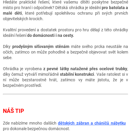
Hledáte praktické řešení, které vašemu dítěti poskytne bezpečné
místo pro hraní i odpočinek? Dětská ohrádka je ideální
pro batolata a
malé děti
, které potřebují spolehlivou ochranu při svých prvních
objevitelských krocích.
Kvalitní provedení a dostatek prostoru pro hru dělají z této ohrádky
ideální řešení
do domácnosti i na cesty.
Díky
prodyšným síťovaným stěnám
máte svého prcka neustále na
očích, zatímco on může pohodlně a bezpečně objevovat svět kolem
sebe.
Ohrádka je vyrobena
z pevné látky natažené přes ocelové trubky
,
díky čemuž vytváří mimořádně
stabilní konstrukci
. Vaše ratolest si v
ní může bezstarostně hrát, zatímco vy máte jistotu, že je v
bezpečném prostředí.
NÁŠ TIP
Zde nabízíme
mnoho dalších
dětských zábran a cháničů nábytku
pro dokonale bezpečnou domácnost.