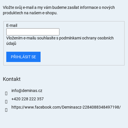
Vložte svůj e-mail a my vám budeme zasílat informace o nových
produktech na našem e-shopu.
E-mail
Vložením e-mailu souhlasíte s
podmínkami ochrany osobních
údajů
PŘIHLÁSIT SE
Kontakt
info
@
deminas.cz
+420 228 222 357
https://www.facebook.com/Deminascz-2284088348497198/