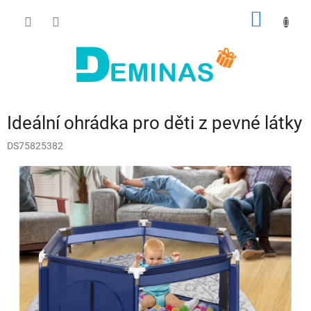
Přejít
NÁKUP
na
obsah
KOŠÍK
Ideální ohrádka pro děti z pevné látky
DS75825382