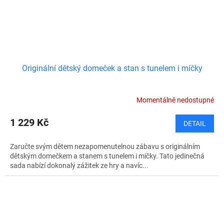
Originální dětský domeček a stan s tunelem i míčky
Momentálně nedostupné
1 229 Kč
DETAIL
Zaručte svým dětem nezapomenutelnou zábavu s originálním
dětským domečkem a stanem s tunelem i míčky. Tato jedinečná
sada nabízí dokonalý zážitek ze hry a navíc...