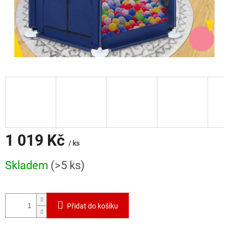
1 019 Kč
/ ks
Měrná
Skladem
(>5 ks)
cena:
Přidat do košíku