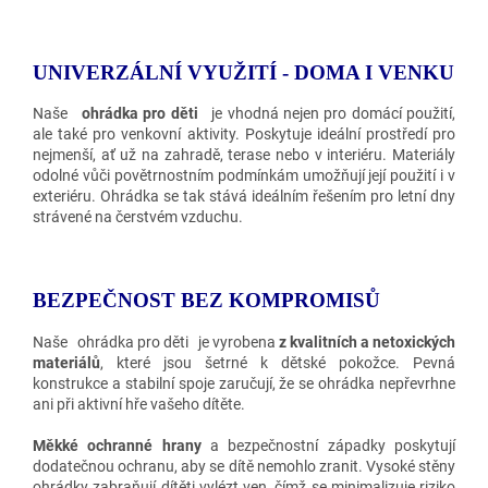
UNIVERZÁLNÍ VYUŽITÍ - DOMA I VENKU
Naše
ohrádka pro děti
je vhodná nejen pro domácí použití,
ale také pro venkovní aktivity. Poskytuje ideální prostředí pro
nejmenší, ať už na zahradě, terase nebo v interiéru. Materiály
odolné vůči povětrnostním podmínkám umožňují její použití i v
exteriéru. Ohrádka se tak stává ideálním řešením pro letní dny
strávené na čerstvém vzduchu.
BEZPEČNOST BEZ KOMPROMISŮ
Naše
ohrádka pro děti
je vyrobena
z kvalitních a netoxických
materiálů
, které jsou šetrné k dětské pokožce. Pevná
konstrukce a stabilní spoje zaručují, že se ohrádka nepřevrhne
ani při aktivní hře vašeho dítěte.
Měkké ochranné hrany
a bezpečnostní západky poskytují
dodatečnou ochranu, aby se dítě nemohlo zranit. Vysoké stěny
ohrádky zabraňují dítěti vylézt ven, čímž se minimalizuje riziko