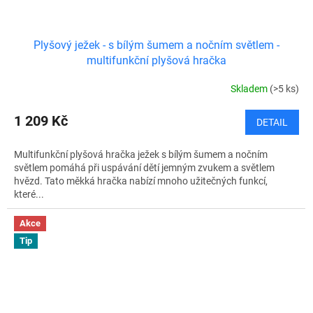
Plyšový ježek - s bílým šumem a nočním světlem -
multifunkční plyšová hračka
Skladem
(>5 ks)
1 209 Kč
DETAIL
Multifunkční plyšová hračka ježek s bílým šumem a nočním
světlem pomáhá při uspávání dětí jemným zvukem a světlem
hvězd. Tato měkká hračka nabízí mnoho užitečných funkcí,
které...
Akce
Tip