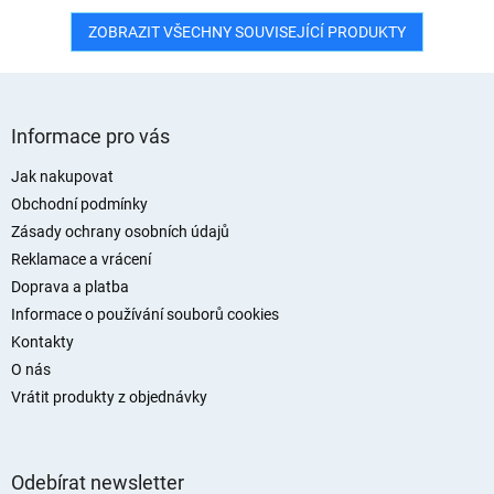
ZOBRAZIT VŠECHNY SOUVISEJÍCÍ PRODUKTY
Z
á
Informace pro vás
p
a
Jak nakupovat
t
Obchodní podmínky
í
Zásady ochrany osobních údajů
Reklamace a vrácení
Doprava a platba
Informace o používání souborů cookies
Kontakty
O nás
Vrátit produkty z objednávky
Odebírat newsletter