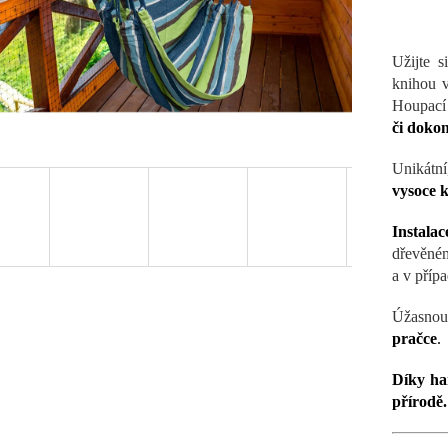
Užijte 
knihou v
Houpací 
či dokon
Unikátn
vysoce k
Instala
dřevěném
a v přípa
Úžasnou
pračce
.
Díky ham
přírodě.