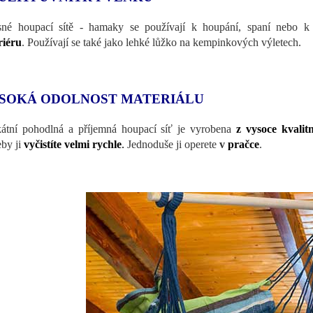
né houpací sítě - hamaky se používají k houpání, spaní nebo k
riéru
.
Používají se také jako lehké lůžko na kempinkových výletech.
SOKÁ ODOLNOST MATERIÁLU
átní pohodlná a příjemná houpací síť je vyrobena
z vysoce kvalit
eby ji
vyčistíte velmi rychle
.
Jednoduše ji operete
v
pračce
.