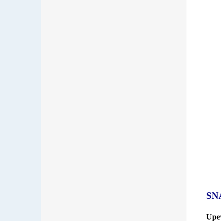
SN
Upev