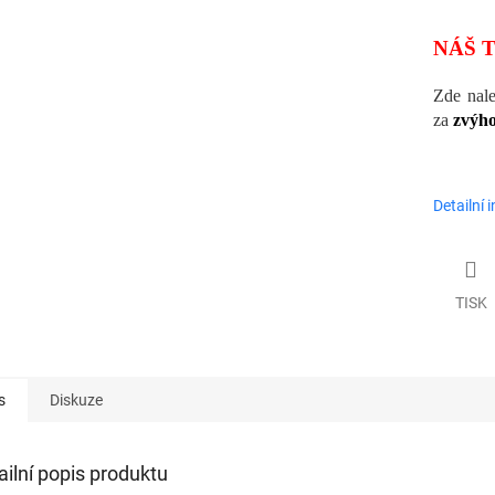
NÁŠ T
Zde nal
za
zvýh
Detailní 
TISK
s
Diskuze
ailní popis produktu