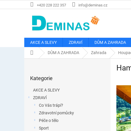
Přejít
+420 228 222 357
info@deminas.cz
na
obsah
AKCE A SLEVY
ZDRAVÍ
DŮM A ZAHRADA
Domů
DŮM A ZAHRADA
Zahrada
Houpac
P
Ham
o
Přeskočit
s
Kategorie
kategorie
t
r
AKCE A SLEVY
a
ZDRAVÍ
n
Co Vás trápí?
n
í
Zdravotní pomůcky
p
Péče o tělo
a
Sport