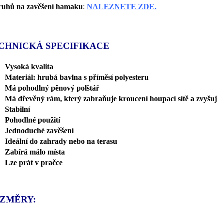
ruhů na zavěšení hamaku
:
NALEZNETE ZDE.
CHNICKÁ SPECIFIKACE
Vysoká kvalita
Materiál: hrubá bavlna s příměsí polyesteru
Má pohodlný pěnový polštář
Má dřevěný rám, který zabraňuje kroucení houpací sítě a zvyšu
Stabilní
Pohodlné použití
Jednoduché zavěšení
Ideální do zahrady nebo na terasu
Zabírá málo místa
Lze prát v pračce
ZMĚRY: