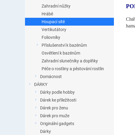
PO
Zahradní nůžky
Hrábě
Chtěl
Houpací sítě
hama
Vertikutátory
Foliovníky
Příslušenství k bazénům
Osvětlení k bazénům
Zahradní slunečníky a doplňky
Péče o rostliny a pěstování rostlin
Domácnost
DÁRKY
Dárky podle hobby
Dárek ke příležitosti
Dárek pro ženu
Dárek pro muže
Originální gadgets
Dárky