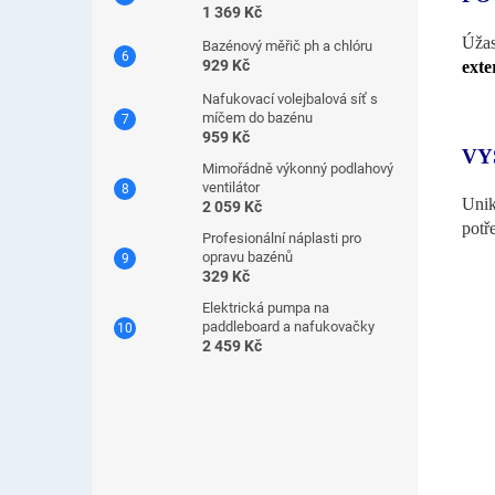
1 369 Kč
Úžas
Bazénový měřič ph a chlóru
929 Kč
exte
Nafukovací volejbalová síť s
míčem do bazénu
959 Kč
VY
Mimořádně výkonný podlahový
ventilátor
Unik
2 059 Kč
potř
Profesionální náplasti pro
opravu bazénů
329 Kč
Elektrická pumpa na
paddleboard a nafukovačky
2 459 Kč