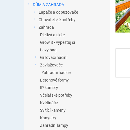
n
DŮM A ZAHRADA
e
Lapače a odpuzovače
l
Chovatelské potřeby
Zahrada
Pletivá a siete
Grow it - vypěstuj si
Lazy bag
Grilovací náčiní
Zavlažovače
Zahradní hadice
Betonové formy
IP kamery
Včelařské potřeby
Květináče
Svítící kameny
Kanystry
Zahradní lampy