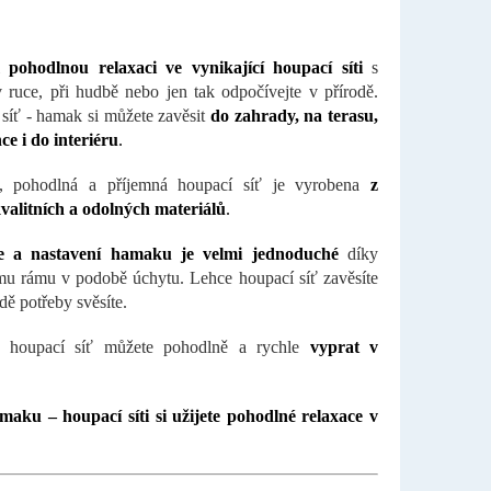
si
pohodlnou relaxaci ve vynikající houpací síti
s
 ruce, při hudbě nebo jen tak odpočívejte v přírodě.
síť - hamak si můžete zavěsit
do zahrady, na terasu,
ce i do interiéru
.
í, pohodlná a příjemná houpací síť je vyrobena
z
valitních a odolných materiálů
.
ce a nastavení hamaku je velmi jednoduché
díky
u rámu v podobě úchytu. Lehce houpací síť zavěsíte
dě potřeby svěsíte.
 houpací síť můžete pohodlně a rychle
vyprat v
aku – houpací síti si užijete pohodlné relaxace v