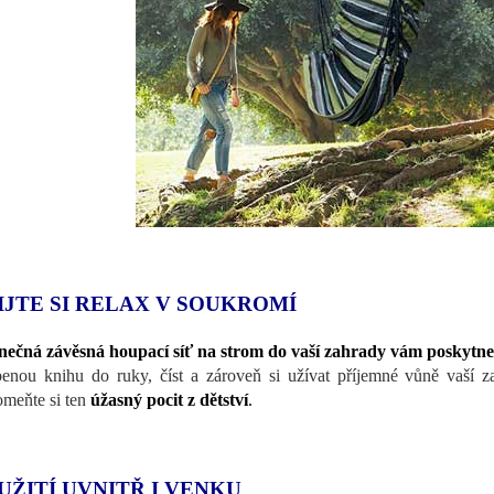
IJTE SI RELAX V SOUKROMÍ
nečná závěsná houpací síť na strom do vaší zahrady vám poskytne
benou knihu do ruky, číst a zároveň si užívat příjemné vůně vaší za
omeňte si ten
úžasný pocit z dětství
.
UŽITÍ UVNITŘ I VENKU