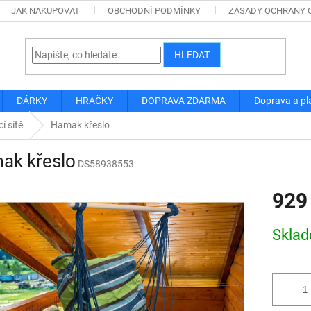
JAK NAKUPOVAT
OBCHODNÍ PODMÍNKY
ZÁSADY OCHRANY 
HLEDAT
DÁRKY
HRAČKY
DOPRAVA ZDARMA
Doprava a pl
í sítě
Hamak křeslo
ak křeslo
DS58938553
929
Měrná
Skla
cena: