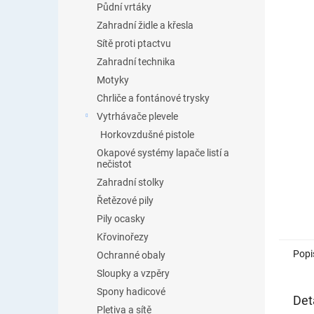
Půdní vrtáky
Zahradní židle a křesla
Sítě proti ptactvu
Zahradní technika
Motyky
Chrliče a fontánové trysky
Vytrhávače plevele
Horkovzdušné pistole
Okapové systémy lapače listí a
nečistot
Zahradní stolky
Řetězové pily
Pily ocasky
Křovinořezy
Popi
Ochranné obaly
Sloupky a vzpěry
Spony hadicové
Det
Pletiva a sítě