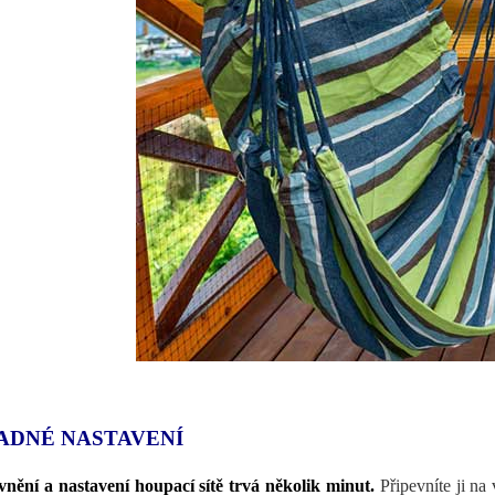
ADNÉ NASTAVENÍ
nění a nastavení houpací sítě trvá několik minut.
Připevníte ji na