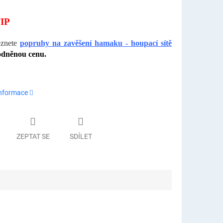
IP
eznete
popruhy na zavěšení hamaku - houpací sítě
odněnou cenu.
informace
ZEPTAT SE
SDÍLET