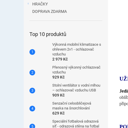
HRAČKY
DOPRAVA ZDARMA
Top 10 produktů
Výkonná mobilní klimatizace s
ohřevem 2v1 - ochlazovač
vzduchu
2 979 Kč
Přenosný výkonný ochlazovač
vzduchu
929 Kč
UŽ
Stolní ventilátor s vodní mlhou
– ochlazovač vzduchu USB
Jedi
909 Kč
oblí
přip
Senzační celoobličejová
maska ​​na šnorchlování
629 Kč
Speciální fotbalová odrazová
PO
síť - odrazová stěna na fotbal