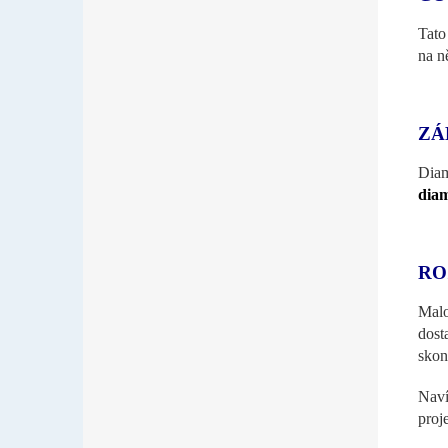
Tato
na n
ZÁ
Diam
dia
RO
Malo
dost
skon
Naví
proj