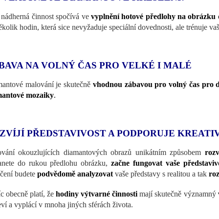
 nádherná činnost spočívá ve
vyplnění hotové předlohy na obrázku
ěkolik hodin, která sice nevyžaduje speciální dovednosti, ale trénuje vaši
BAVA NA VOLNÝ ČAS PRO VELKÉ I MALÉ
antové malování je skutečně
vhodnou zábavou pro volný čas pro dě
mantové mozaiky
.
ZVÍJÍ PŘEDSTAVIVOST A PODPORUJE KREATI
vání okouzlujících diamantových obrazů unikátním způsobem
rozv
anete do rukou předlohu obrázku,
začne fungovat vaše představiv
čení budete
podvědomě analyzovat
vaše představy s realitou a tak
roz
c obecně platí, že
hodiny výtvarné činnosti
mají skutečně významný
eví a vyplácí v mnoha jiných sférách života.