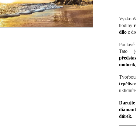
Vyzkou
hodiny
r
dílo
z dr
Poutavé
Tato j
představ
motorik
Tvorbo
trpělivo
uklidníte
Darujt
diamanto
dárek.