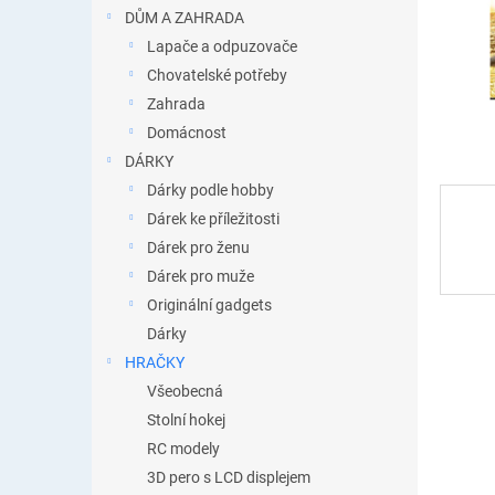
n
DŮM A ZAHRADA
e
Lapače a odpuzovače
l
Chovatelské potřeby
Zahrada
Domácnost
DÁRKY
Dárky podle hobby
Dárek ke příležitosti
Dárek pro ženu
Dárek pro muže
Originální gadgets
Dárky
HRAČKY
Všeobecná
Stolní hokej
RC modely
3D pero s LCD displejem