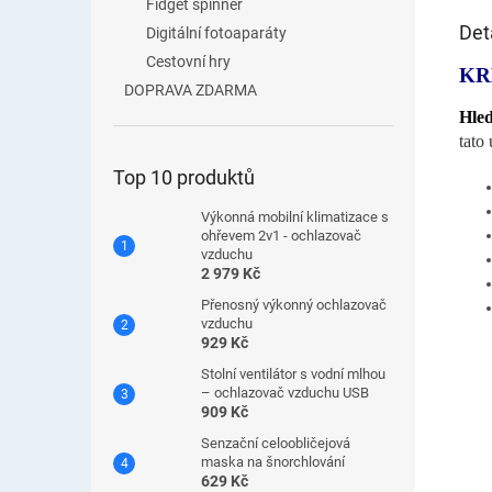
Fidget spinner
Det
Digitální fotoaparáty
Cestovní hry
KR
DOPRAVA ZDARMA
Hled
tato
Top 10 produktů
Výkonná mobilní klimatizace s
ohřevem 2v1 - ochlazovač
vzduchu
2 979 Kč
Přenosný výkonný ochlazovač
vzduchu
929 Kč
Stolní ventilátor s vodní mlhou
– ochlazovač vzduchu USB
909 Kč
Senzační celoobličejová
maska ​​na šnorchlování
629 Kč