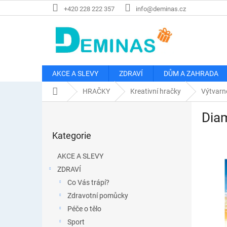
Přejít
+420 228 222 357
info@deminas.cz
na
obsah
AKCE A SLEVY
ZDRAVÍ
DŮM A ZAHRADA
Domů
HRAČKY
Kreativní hračky
Výtvarné
P
Diam
o
Přeskočit
s
Kategorie
kategorie
t
r
AKCE A SLEVY
a
ZDRAVÍ
n
Co Vás trápí?
n
í
Zdravotní pomůcky
p
Péče o tělo
a
Sport