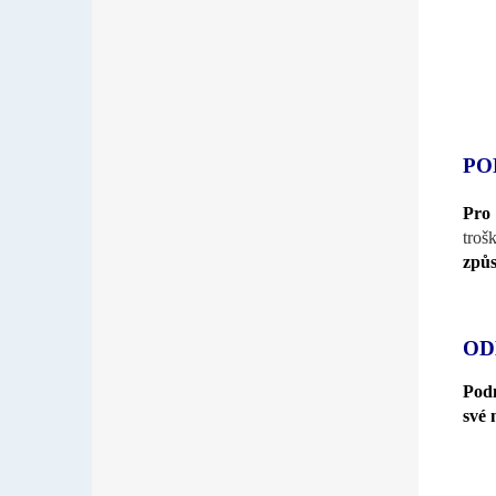
PO
Pro 
troš
způs
OD
Pod
své 