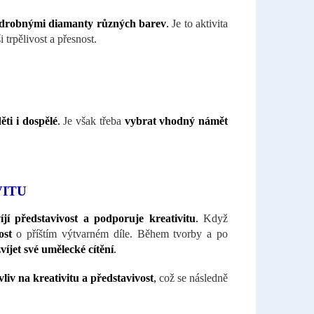
 drobnými diamanty různých barev
.
Je to aktivita
 trpělivost a přesnost.
ti i dospělé
.
Je však třeba
vybrat vhodný námět
VITU
íjí představivost a podporuje kreativitu
.
Když
ost
o příštím výtvarném díle. Během tvorby a po
víjet své umělecké cítění
.
vliv na kreativitu a představivost
,
což se následně