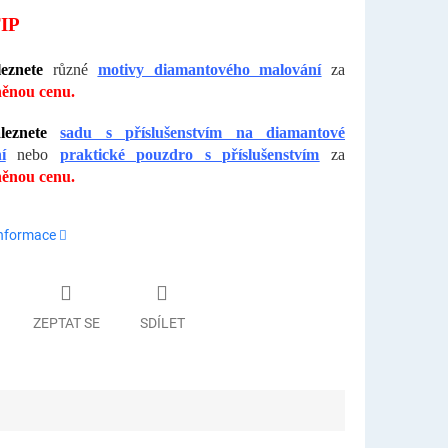
IP
eznete
různé
motivy diamantového malování
za
ěnou cenu.
eznete
sadu s příslušenstvím na diamantové
í
nebo
praktické pouzdro s příslušenstvím
za
ěnou cenu.
informace
ZEPTAT SE
SDÍLET