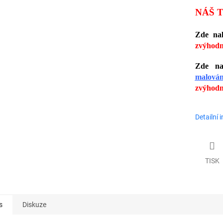
NÁŠ T
Zde nal
zvýhodn
Zde nal
malován
zvýhodn
Detailní 
TISK
s
Diskuze