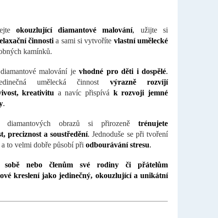
šejte
okouzlující diamantové malování
,
užijte si
elaxační činnosti
a sami si vytvoříte
vlastní umělecké
obných kamínků.
 diamantové malování je
vhodné pro děti i dospělé
.
edinečná umělecká činnost
výrazně rozvíjí
ivost, kreativitu
a navíc přispívá
k rozvoji jemné
y
.
u diamantových obrazů si přirozeně
trénujete
st, preciznost a soustředění
.
Jednoduše se při tvoření
 a to velmi dobře působí při
odbourávání stresu
.
e sobě nebo členům své rodiny či přátelům
vé kreslení jako jedinečný, okouzlující a unikátní