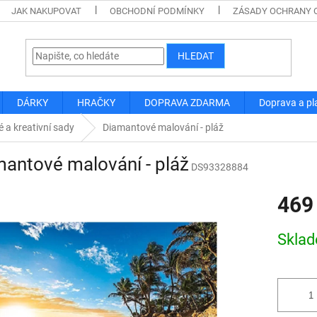
JAK NAKUPOVAT
OBCHODNÍ PODMÍNKY
ZÁSADY OCHRANY 
HLEDAT
DÁRKY
HRAČKY
DOPRAVA ZDARMA
Doprava a pl
 a kreativní sady
Diamantové malování - pláž
antové malování - pláž
DS93328884
469
Měrná
Skla
cena: