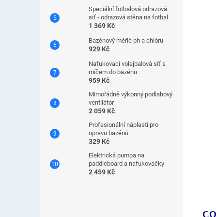
Speciální fotbalová odrazová
síť - odrazová stěna na fotbal
1 369 Kč
Bazénový měřič ph a chlóru
929 Kč
Nafukovací volejbalová síť s
míčem do bazénu
959 Kč
Mimořádně výkonný podlahový
ventilátor
2 059 Kč
Profesionální náplasti pro
opravu bazénů
329 Kč
Elektrická pumpa na
paddleboard a nafukovačky
2 459 Kč
CO