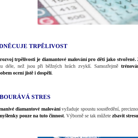
DNĚCUJE TRPĚLIVOST
rozvoj trpělivosti je diamantové malování pro děti jako stvořené.
ku déle, než jsou při běžných hrách zvyklí. Samozřejmě
trénován
obem ocení jistě i dospělí
.
BOURÁVÁ STRES
manivé diamantové malování
vyžaduje spoustu soustředění, preciznos
myšlenky pouze na tuto činnost
.
Výborně se tak můžete
zbavit stres