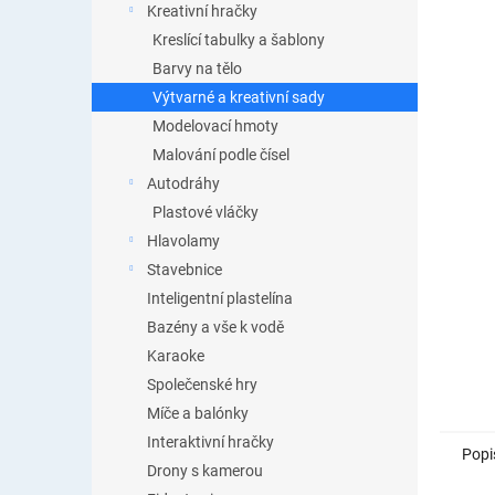
Kreativní hračky
Kreslící tabulky a šablony
Barvy na tělo
Výtvarné a kreativní sady
Modelovací hmoty
Malování podle čísel
Autodráhy
Plastové vláčky
Hlavolamy
Stavebnice
Inteligentní plastelína
Bazény a vše k vodě
Karaoke
Společenské hry
Míče a balónky
Interaktivní hračky
Popi
Drony s kamerou