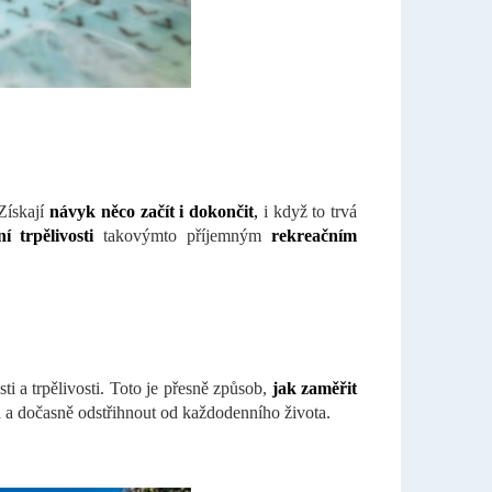
Získají
návyk něco začít i dokončit
,
i když to trvá
í trpělivosti
takovýmto příjemným
rekreačním
ti a trpělivosti. Toto je přesně způsob,
jak zaměřit
u
a dočasně odstřihnout od každodenního života.