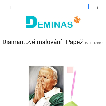
Přejít
NÁKUP
na
obsah
KOŠÍK
Diamantové malování - Papež
DS91318667