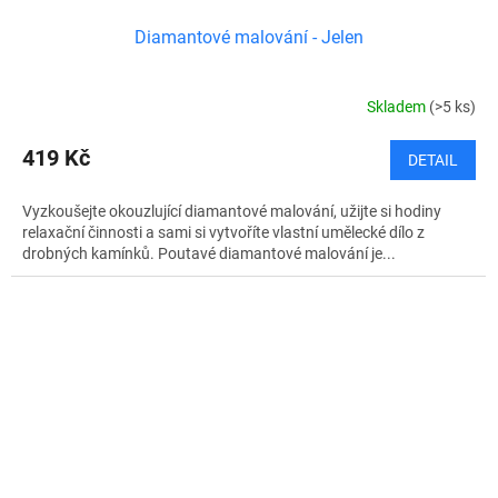
Diamantové malování - Jelen
Skladem
(>5 ks)
419 Kč
DETAIL
Vyzkoušejte okouzlující diamantové malování, užijte si hodiny
relaxační činnosti a sami si vytvoříte vlastní umělecké dílo z
drobných kamínků. Poutavé diamantové malování je...