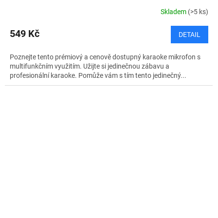
Skladem
(>5 ks)
549 Kč
DETAIL
Poznejte tento prémiový a cenově dostupný karaoke mikrofon s
multifunkčním využitím. Užijte si jedinečnou zábavu a
profesionální karaoke. Pomůže vám s tím tento jedinečný...