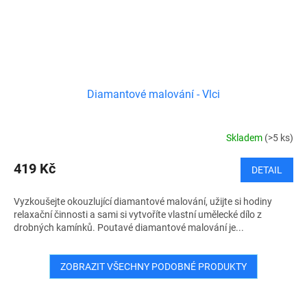
Diamantové malování - Vlci
Skladem
(>5 ks)
419 Kč
DETAIL
Vyzkoušejte okouzlující diamantové malování, užijte si hodiny
relaxační činnosti a sami si vytvoříte vlastní umělecké dílo z
drobných kamínků. Poutavé diamantové malování je...
ZOBRAZIT VŠECHNY PODOBNÉ PRODUKTY