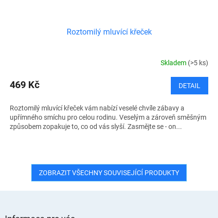
Roztomilý mluvící křeček
Skladem
(>5 ks)
469 Kč
DETAIL
Roztomilý mluvící křeček vám nabízí veselé chvíle zábavy a
upřímného smíchu pro celou rodinu. Veselým a zároveň směšným
způsobem zopakuje to, co od vás slyší. Zasmějte se - on...
ZOBRAZIT VŠECHNY SOUVISEJÍCÍ PRODUKTY
Z
á