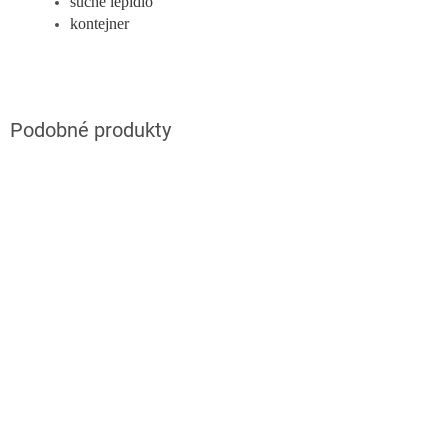
suché lepidlo
kontejner