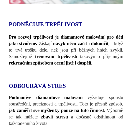
PODNĚCUJE TRPĚLIVOST
Pro rozvoj trpělivosti je diamantové malování pro děti
jako stvořené.
Získají
návyk něco začít i dokončit
,
i když
to trvá trošku déle, než jsou při běžných hrách zvyklí.
Samozřejmě
trénování trpělivosti
takovýmto příjemným
rekreačním způsobem ocení jistě i dospělí
.
ODBOURÁVÁ STRES
Podmanivé diamantové malování
vyžaduje spoustu
soustředění, preciznosti a trpělivosti. Toto je přesně způsob,
jak zaměřit své myšlenky pouze na tuto činnost
.
Výborně
se tak můžete
zbavit stresu
a dočasně odstřihnout od
každodenního života.