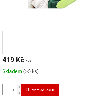
419 Kč
/ ks
Měrná
Skladem
(>5 ks)
cena:
Přidat do košíku