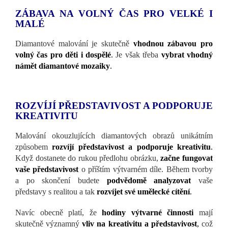
ZÁBAVA NA VOLNÝ ČAS PRO VELKÉ I
MALÉ
Diamantové malování je skutečně
vhodnou zábavou pro
volný čas pro děti i dospělé
.
Je však třeba
vybrat vhodný
námět diamantové mozaiky
.
ROZVÍJÍ PŘEDSTAVIVOST A PODPORUJE
KREATIVITU
Malování okouzlujících diamantových obrazů unikátním
způsobem
rozvíjí představivost a podporuje kreativitu
.
Když dostanete do rukou předlohu obrázku,
začne fungovat
vaše představivost
o příštím výtvarném díle. Během tvorby
a po skončení budete
podvědomě analyzovat
vaše
představy s realitou a tak
rozvíjet své umělecké cítění
.
Navíc obecně platí, že
hodiny výtvarné činnosti
mají
skutečně významný
vliv na kreativitu a představivost
,
což