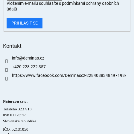
Vložením e-mailu souhlasíte s
podmínkami ochrany osobních
údajů
PŘIHLÁSIT SE
Kontakt
info
@
deminas.cz
+420 228 222 357
https://www.facebook.com/Deminascz-2284088348497198/
Naturzon s.r.o.
Tolstého 3237/13
058 01 Poprad
Slovenská republika
IČO: 52131050