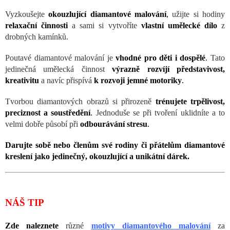
Vyzkoušejte
okouzlující diamantové malování
,
užijte si hodiny
relaxační činnosti
a sami si vytvoříte
vlastní umělecké dílo
z
drobných kamínků.
Poutavé diamantové malování je
vhodné pro děti i dospělé
.
Tato
jedinečná umělecká činnost
výrazně rozvíjí představivost,
kreativitu
a navíc přispívá
k rozvoji jemné motoriky
.
Tvorbou diamantových obrazů si přirozeně
trénujete trpělivost,
preciznost a soustředění
.
Jednoduše se při tvoření uklidníte a to
velmi dobře působí při
odbourávání stresu
.
Darujte sobě nebo členům své rodiny či přátelům diamantové
kreslení jako jedinečný, okouzlující a unikátní dárek.
NÁŠ TIP
Zde naleznete
různé
motivy diamantového malování
za